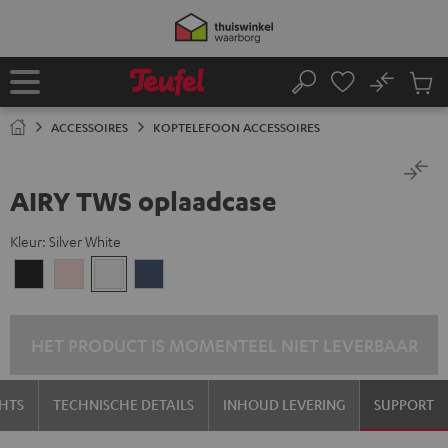
GA
NAAR
NHOUD
No
Ops
Home
Zoeken
Produ
winke
ACCESSOIRES
KOPTELEFOON ACCESSOIRES
AIRY TWS oplaadcase
Kleur:
Silver White
Night
Pale
Silver
Steel
black
gold
White
blue
HET PRODUCT IS MOMENTEEL NIET LEVERBAAR
HTS
TECHNISCHE DETAILS
INHOUD LEVERING
SUPPORT