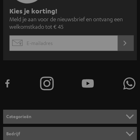
A
Kies je korting!
Meld je aan voor de nieuwsbrief en ontvang een
a
welkomstkado tot € 45
n
m
AANM
EMAIL
e
WIDGET
l
d
e
n
v
o
o
Categorieën
r
HOME CINEMA SPEAKERS
n
Bedrijf