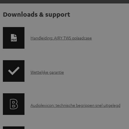
Downloads & support
D
Handleiding: AIRY TWS oplaadcase
o
w
n
G
l
Wettelijke garantie
a
o
r
a
a
d
A
Audiolexicon: technische begrippen snel uitgelegd
n
d
u
t
o
d
i
c