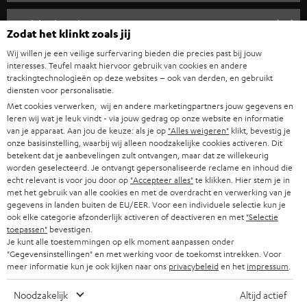
i
COMPLETE SYSTEMEN
SUPPORT
e
Teufel online shops
Zodat het klinkt zoals jij
SOUNDBARS
u
CARRIÈRE
Wij willen je een veilige surfervaring bieden die precies past bij jouw
DUITSLAND
w
interesses. Teufel maakt hiervoor gebruik van cookies en andere
HIFI-SPEAKERS
PERS & MARKETING
trackingtechnologieën op deze websites – ook van derden, en gebruikt
s
diensten voor personalisatie.
OOSTENRIJK
SMART HOME
b
Met cookies verwerken, wij en andere marketingpartners jouw gegevens en
B2B
leren wij wat je leuk vindt - via jouw gedrag op onze website en informatie
r
ZWITSERLAND
BLUETOOTH
van je apparaat. Aan jou de keuze: als je op
"Alles weigeren"
klikt, bevestig je
PARTNERPROGRAMMA
onze basisinstelling, waarbij wij alleen noodzakelijke cookies activeren. Dit
i
betekent dat je aanbevelingen zult ontvangen, maar dat ze willekeurig
KOPTELEFOONS
e
worden geselecteerd. Je ontvangt gepersonaliseerde reclame en inhoud die
NEDERLAND
BLOG
echt relevant is voor jou door op
"Accepteer alles"
te klikken. Hier stem je in
f
BLUETOOTH KOPTELEFOONS
met het gebruik van alle cookies en met de overdracht en verwerking van je
NEWSLETTER
gegevens in landen buiten de EU/EER. Voor een individuele selectie kun je
BELGIË
ook elke categorie afzonderlijk activeren of deactiveren en met
"Selectie
COMPLETE SETS
STORES
toepassen"
bevestigen.
Je kunt alle toestemmingen op elk moment aanpassen onder
FRANKRIJK
SPEAKERS
"Gegevensinstellingen" en met werking voor de toekomst intrekken. Voor
TEUFEL VOORDELEN
meer informatie kun je ook kijken naar ons
privacybeleid
en het
impressum
.
POLEN
ULTIMA
TEUFEL STORY
Noodzakelijk
Altijd actief