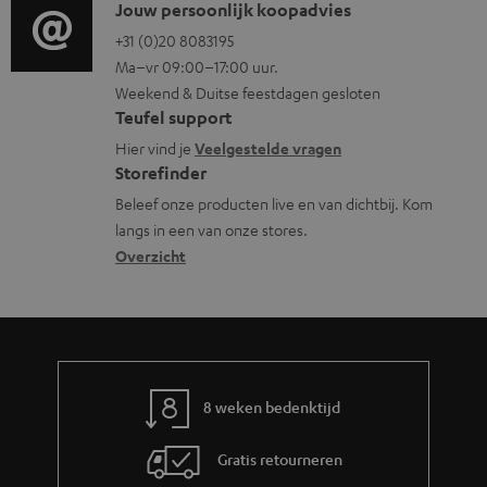
i
C
Jouw persoonlijk koopadvies
e
u
o
o
+31 (0)20 8083195
i
m
Ma–vr 09:00–17:00 uur.
g
n
n
e
Weekend & Duitse feestdagen gesloten
l
t
f
n
Teufel support
o
a
o
t
Hier vind je
Veelgestelde vragen
s
c
Storefinder
r
e
s
t
Beleef onze producten live en van dichtbij. Kom
m
n
langs in een van onze stores.
a
i
a
Overzicht
r
n
t
y
f
i
o
e
r
m
8 weken bedenktijd
a
Gratis retourneren
t