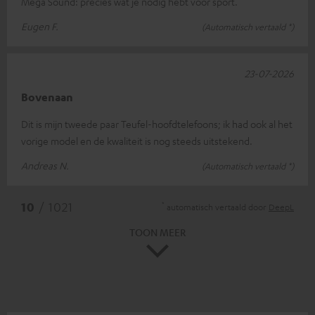
Mega Sound: precies wat je nodig hebt voor sport.
Eugen F.
(Automatisch vertaald *)
23-07-2026
Bovenaan
Dit is mijn tweede paar Teufel-hoofdtelefoons; ik had ook al het
vorige model en de kwaliteit is nog steeds uitstekend.
Andreas N.
(Automatisch vertaald *)
*
10
/ 1021
automatisch vertaald door
DeepL
TOON MEER