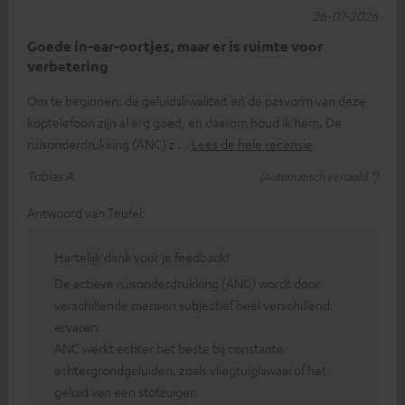
26-07-2026
Goede in-ear-oortjes, maar er is ruimte voor
verbetering
Om te beginnen: de geluidskwaliteit en de pasvorm van deze
koptelefoon zijn al erg goed, en daarom houd ik hem. De
ruisonderdrukking (ANC) z
Lees de hele recensie
Tobias A.
(Automatisch vertaald *)
Antwoord van Teufel:
Hartelijk dank voor je feedback!
De actieve ruisonderdrukking (ANC) wordt door
verschillende mensen subjectief heel verschillend
ervaren.
ANC werkt echter het beste bij constante
achtergrondgeluiden, zoals vliegtuiglawaai of het
geluid van een stofzuiger.