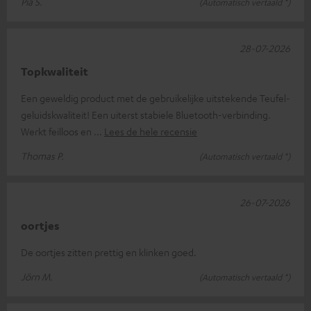
Pia S.
(Automatisch vertaald *)
28-07-2026
Topkwaliteit
Een geweldig product met de gebruikelijke uitstekende Teufel-
geluidskwaliteit! Een uiterst stabiele Bluetooth-verbinding.
Werkt feilloos en
Lees de hele recensie
Thomas P.
(Automatisch vertaald *)
26-07-2026
oortjes
De oortjes zitten prettig en klinken goed.
Jörn M.
(Automatisch vertaald *)