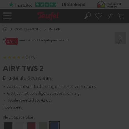
GA
NAAR
NHOUD
No
Ops
Home
Zoeken
Produ
winke
KOPTELEFOONS
IN-EAR
keer verkocht afgelopen maand.
2800+
SALE
(1023)
AIRY TWS 2
Drukte uit. Sound aan.
Actieve ruisonderdrukking en transparantiemodus
Oortjes met volledige waterbescherming
Totale speeltijd tot 42 uur
Toon meer
Kleur:
Space blue
Night
Pure
Ruby
Sage
Space