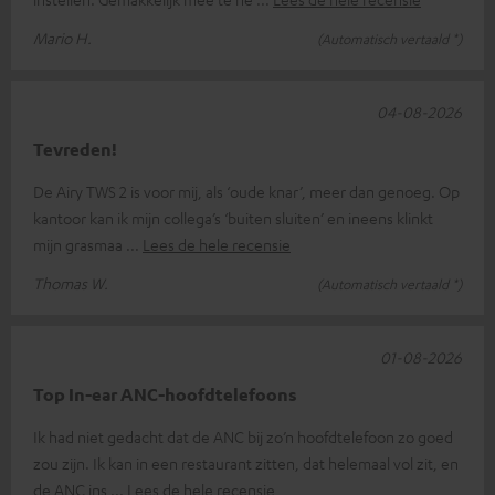
Mario H.
(Automatisch vertaald *)
04-08-2026
Tevreden!
De Airy TWS 2 is voor mij, als ‘oude knar’, meer dan genoeg. Op
kantoor kan ik mijn collega’s ‘buiten sluiten’ en ineens klinkt
mijn grasmaa
Lees de hele recensie
Thomas W.
(Automatisch vertaald *)
01-08-2026
Top In-ear ANC-hoofdtelefoons
Ik had niet gedacht dat de ANC bij zo’n hoofdtelefoon zo goed
zou zijn. Ik kan in een restaurant zitten, dat helemaal vol zit, en
de ANC ins
Lees de hele recensie