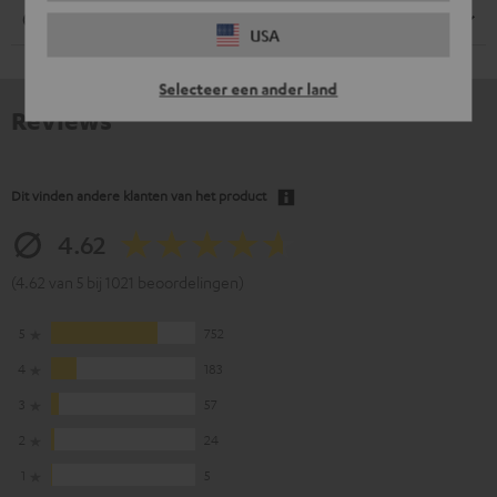
Aansluitingen
USA
Selecteer een ander land
Reviews
Dit vinden andere klanten van het product
4.62
(4.62 van 5 bij 1021 beoordelingen)
5
752
4
183
3
57
2
24
1
5