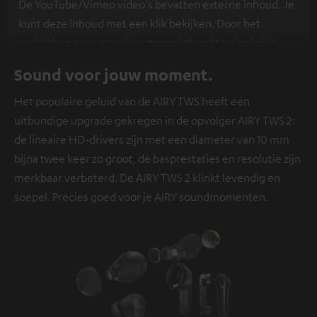
De YouTube/Vimeo video's bevatten externe inhoud. Je
kunt deze inhoud met een klik bekijken. Door het
aanklikken accepteer je externe inhoud te zien krijgt.
Hierdoor kunnen persoonlijke gegevens worden
Sound voor jouw moment.
verzameld en aan derden doorgestuurd. Meer info
hierover vind je in ons
privacybeleid
.
Het populaire geluid van de AIRY TWS heeft een
uitbundige upgrade gekregen in de opvolger AIRY TWS 2:
de lineaire HD-drivers zijn met een diameter van 10 mm
bijna twee keer zo groot, de basprestaties en resolutie zijn
merkbaar verbeterd. De AIRY TWS 2 klinkt levendig en
soepel. Precies goed voor je AIRY soundmomenten.