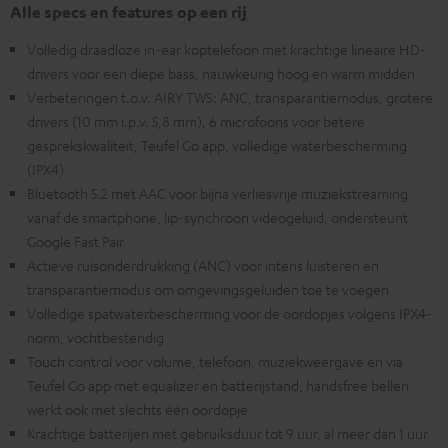
Alle specs en features op een rij
Volledig draadloze in-ear koptelefoon met krachtige lineaire HD-
drivers voor een diepe bass, nauwkeurig hoog en warm midden
Verbeteringen t.o.v. AIRY TWS: ANC, transparantiemodus, grotere
drivers (10 mm i.p.v. 5,8 mm), 6 microfoons voor betere
gesprekskwaliteit, Teufel Go app, volledige waterbescherming
(IPX4)
Bluetooth 5.2 met AAC voor bijna verliesvrije muziekstreaming
vanaf de smartphone, lip-synchroon videogeluid, ondersteunt
Google Fast Pair
Actieve ruisonderdrukking (ANC) voor intens luisteren en
transparantiemodus om omgevingsgeluiden toe te voegen
Volledige spatwaterbescherming voor de oordopjes volgens IPX4-
norm, vochtbestendig
Touch control voor volume, telefoon, muziekweergave en via
Teufel Go app met equalizer en batterijstand, handsfree bellen
werkt ook met slechts één oordopje
Krachtige batterijen met gebruiksduur tot 9 uur, al meer dan 1 uur