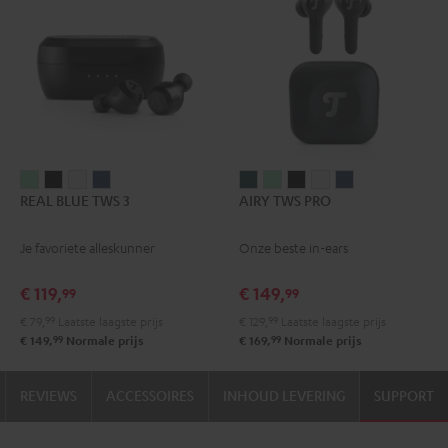
REAL
REAL
REAL
REAL
AIRY
AIRY
AIRY
AIRY
AIRY
REAL BLUE TWS 3
AIRY TWS PRO
BLUE
BLUE
BLUE
BLUE
TWS
TWS
TWS
TWS
TWS
TWS
TWS
TWS
TWS
PRO
PRO
PRO
PRO
PRO
Je favoriete alleskunner
Onze beste in-ears
3
3
3
3
Cosmic
Misty
Night
Silver
Steel
Misty
Night
Pure
Steel
Teal
Green
black
White
blue
€ 119,
€ 149,
99
99
Green
black
White
blue
€ 79,
99
Laatste laagste prijs
€ 129,
99
Laatste laagste prijs
99
99
€ 149,
Normale prijs
€ 169,
Normale prijs
REVIEWS
ACCESSOIRES
INHOUD LEVERING
SUPPORT