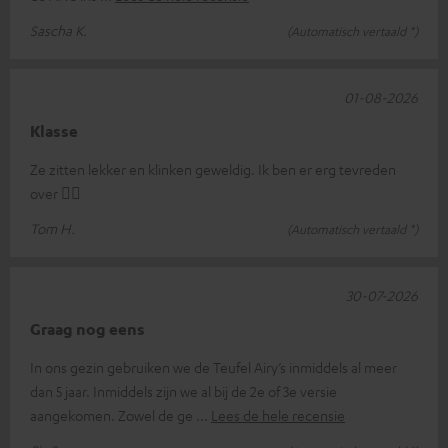
Sascha K.
(Automatisch vertaald *)
01-08-2026
Klasse
Ze zitten lekker en klinken geweldig. Ik ben er erg tevreden
over 👍🏻
Tom H.
(Automatisch vertaald *)
30-07-2026
Graag nog eens
In ons gezin gebruiken we de Teufel Airy’s inmiddels al meer
dan 5 jaar. Inmiddels zijn we al bij de 2e of 3e versie
aangekomen. Zowel de ge
Lees de hele recensie