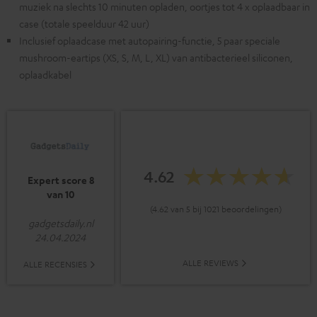
muziek na slechts 10 minuten opladen, oortjes tot 4 x oplaadbaar in
case (totale speelduur 42 uur)
Inclusief oplaadcase met autopairing-functie, 5 paar speciale
mushroom-eartips (XS, S, M, L, XL) van antibacterieel siliconen,
oplaadkabel
4.62
Expert score 8
van 10
(4.62 van 5 bij 1021 beoordelingen)
gadgetsdaily.nl
24.04.2024
ALLE REVIEWS
ALLE RECENSIES