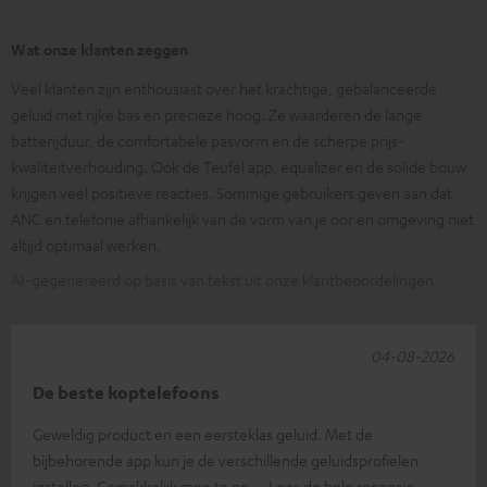
Wat onze klanten zeggen
Veel klanten zijn enthousiast over het krachtige, gebalanceerde
geluid met rijke bas en precieze hoog. Ze waarderen de lange
batterijduur, de comfortabele pasvorm en de scherpe prijs-
kwaliteitverhouding. Ook de Teufel app, equalizer en de solide bouw
krijgen veel positieve reacties. Sommige gebruikers geven aan dat
ANC en telefonie afhankelijk van de vorm van je oor en omgeving niet
altijd optimaal werken.
AI-gegenereerd op basis van tekst uit onze klantbeoordelingen
04-08-2026
De beste koptelefoons
Geweldig product en een eersteklas geluid. Met de
bijbehorende app kun je de verschillende geluidsprofielen
instellen. Gemakkelijk mee te ne
Lees de hele recensie