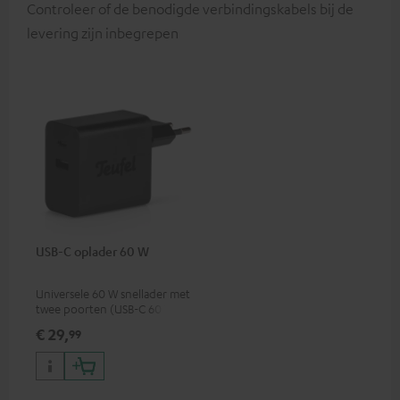
Controleer of de benodigde verbindingskabels bij de
levering zijn inbegrepen
USB-C oplader 60 W
Universele 60 W snellader met
twee poorten (USB-C 60 W /
USB 7,5 W), ideaal voor
€ 29,
99
koptelefoons, laptops en
andere USB-C-apparaten tot
60 W