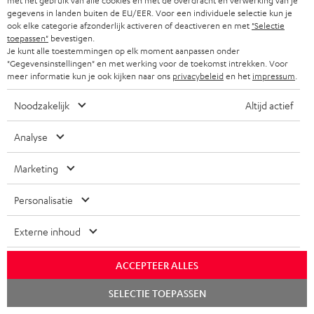
met het gebruik van alle cookies en met de overdracht en verwerking van je
gegevens in landen buiten de EU/EER. Voor een individuele selectie kun je
ook elke categorie afzonderlijk activeren of deactiveren en met
"Selectie
toepassen"
bevestigen.
Je kunt alle toestemmingen op elk moment aanpassen onder
"Gegevensinstellingen" en met werking voor de toekomst intrekken. Voor
Vervangende onderdelen
meer informatie kun je ook kijken naar ons
privacybeleid
en het
impressum
.
Noodzakelijk
Altijd actief
Analyse
Marketing
Personalisatie
Externe inhoud
AIRY TWS 2 oortje rechts
AIRY TWS 2 oortje links
AI
ACCEPTEER ALLES
Vervangend oortje voor AIRY
Vervangend oortje voor AIRY
Ver
Chat
TWS 2 (rechts)
TWS 2 (links)
voo
SELECTIE TOEPASSEN
starten
ges
€ 39,
€ 39,
€ 
99
99