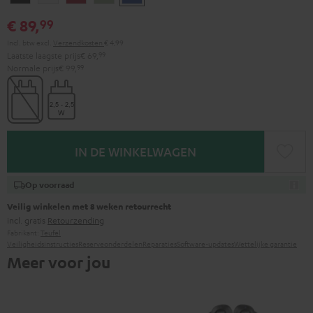
black
White
Red
Green
blue
€ 89,
99
Incl. btw
excl.
Verzendkosten
€ 4,99
Laatste laagste prijs
€ 69,
99
Normale prijs
€ 99,
99
IN DE WINKELWAGEN
Op voorraad
Veilig winkelen met 8 weken retourrecht
incl. gratis
Retourzending
Fabrikant:
Teufel
Veiligheidsinstructies
Reserveonderdelen
Reparaties
Software-updates
Wettelijke garantie
Meer voor jou