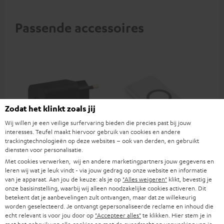
Passende accessoires
Zodat het klinkt zoals jij
Wij willen je een veilige surfervaring bieden die precies past bij jouw
interesses. Teufel maakt hiervoor gebruik van cookies en andere
trackingtechnologieën op deze websites – ook van derden, en gebruikt
diensten voor personalisatie.
USB-C oplader 30 W
VARTA Wireless Power
Fe
Bank
Sy
Met cookies verwerken, wij en andere marketingpartners jouw gegevens en
leren wij wat je leuk vindt - via jouw gedrag op onze website en informatie
Universeel inzetbare 30 watt
2-in-1: Powerbank met tot 18
Blu
van je apparaat. Aan jou de keuze: als je op
"Alles weigeren"
klikt, bevestig je
snellader voor koptelefoons,
W oplaadvermogen via USB
en 
onze basisinstelling, waarbij wij alleen noodzakelijke cookies activeren. Dit
draagbare apparaten,
Type C & draadloze oplader
kwa
€ 19,
€ 34,
€ 
99
99
betekent dat je aanbevelingen zult ontvangen, maar dat ze willekeurig
iPhones, Android
met tot 10 W
Teu
worden geselecteerd. Je ontvangt gepersonaliseerde reclame en inhoud die
smartphones, tablets en USB-
oplaadvermogen
kop
echt relevant is voor jou door op
"Accepteer alles"
te klikken. Hier stem je in
C-apparaten
aud