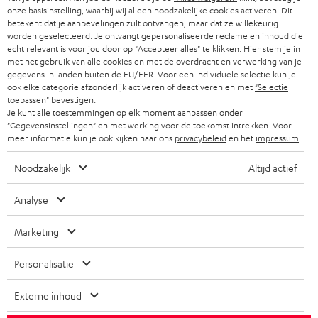
PARTNERPROGRAMMA
onze basisinstelling, waarbij wij alleen noodzakelijke cookies activeren. Dit
i
betekent dat je aanbevelingen zult ontvangen, maar dat ze willekeurig
KOPTELEFOONS
e
worden geselecteerd. Je ontvangt gepersonaliseerde reclame en inhoud die
NEDERLAND
BLOG
echt relevant is voor jou door op
"Accepteer alles"
te klikken. Hier stem je in
f
BLUETOOTH KOPTELEFOONS
met het gebruik van alle cookies en met de overdracht en verwerking van je
NEWSLETTER
gegevens in landen buiten de EU/EER. Voor een individuele selectie kun je
BELGIË
ook elke categorie afzonderlijk activeren of deactiveren en met
"Selectie
COMPLETE SETS
STORES
toepassen"
bevestigen.
Je kunt alle toestemmingen op elk moment aanpassen onder
FRANKRIJK
SPEAKERS
"Gegevensinstellingen" en met werking voor de toekomst intrekken. Voor
TEUFEL VOORDELEN
meer informatie kun je ook kijken naar ons
privacybeleid
en het
impressum
.
POLEN
ULTIMA
TEUFEL STORY
Noodzakelijk
Altijd actief
IN-EAR
SPANJE
MANAGEMENT
Analyse
'Kennelijke' (typ)fouten voorbehouden. De op de foto's afgebeelde
FANSHOP
DUURZAAMHEID
accessoires zijn niet bij de levering inbegrepen. Eventuele
Marketing
ITALIË
verwijderingskosten voor batterijen zijn bij de prijs inbegrepen.
NIEUWKOMERS
NORMEN EN WAARDES
Personalisatie
USA
©2026 Lautsprecher Teufel GmbH - All rights reserved.
STUDENTENKORTING
Externe inhoud
Disclaimer
Algemene voorwaarden
Privacybeleid
ANDERE LANDEN
KADOBON