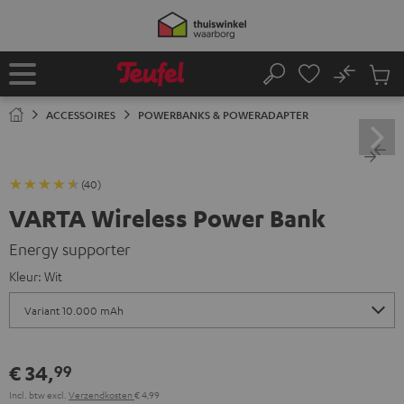
GA
NAAR
NHOUD
No
Ops
Home
Zoeken
Produ
winke
ACCESSOIRES
POWERBANKS & POWERADAPTER
(40)
VARTA Wireless Power Bank
Energy supporter
Kleur:
Wit
€ 34,
99
Incl. btw
excl.
Verzendkosten
€ 4,99