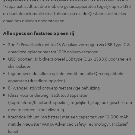
1-apparaat laadt tot drie mobiele geluidsapparaten tegelijk op via USB
en laadt draadloos alle smartphones op die de Qi-standaard en dus
draadloos opladen ondersteunen.
Alle specs en features op een rij
2-in-1: Powerbank met tot 18 W oplaadvermogen via USB Type C &
draadloze oplader met tot 10 W oplaadvermogen
USB-poorten: 1x bidirectioneel USB type C, 2x USB 3.0 voor snel en
slim opladen
Ingebouwde draadloze oplader werkt met alle Qi-compatibele
apparaten (draadloos opladen)
Blikvanger: stijlvol ontwerp met stevige behuizing
Ideaal voor onderweg: laadt tot 3 apparaten
(koptelefoon/bluetooth speaker) tegelijkertijd op, ook geschikt om
mee te nemen in het vliegtuig
Krachtige lithium-ion batterij met een capaciteit van 10.000 mAh,
met de nieuwste "VARTA Advanced Safety Technology". Inclusief
kabel