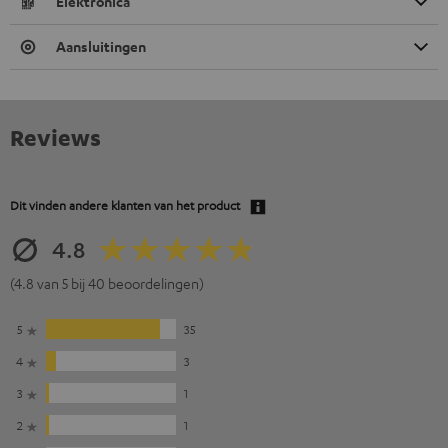
Elektronica
Aansluitingen
Reviews
Dit vinden andere klanten van het product
4.8
(4.8 van 5 bij 40 beoordelingen)
5
35
4
3
3
1
2
1