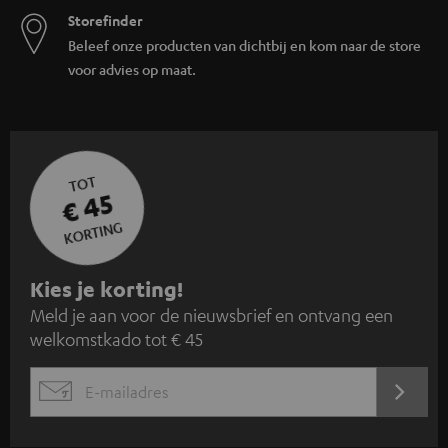
Storefinder
Beleef onze producten van dichtbij en kom naar de store
voor advies op maat.
TOT
€ 45
KORTING
A
Kies je korting!
Meld je aan voor de nieuwsbrief en ontvang een
a
welkomstkado tot € 45
n
m
AANM
EMAIL
e
WIDGET
l