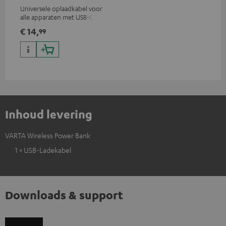
Universele oplaadkabel voor
alle apparaten met USB-C
oplaadpoort, geschikt voor
€ 14,
99
alle Teufel producten met
USB-C aansluiting
Inhoud levering
VARTA Wireless Power Bank
1 × USB-Ladekabel
Downloads & support