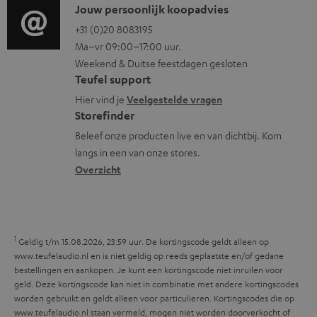
i
C
Jouw persoonlijk koopadvies
e
r
t
o
o
+31 (0)20 8083195
i
m
e
Ma–vr 09:00–17:00 uur.
g
n
n
a
n
Weekend & Duitse feestdagen gesloten
l
t
f
t
Teufel support
o
a
o
i
Hier vind je
Veelgestelde vragen
s
c
Storefinder
r
e
s
t
Beleef onze producten live en van dichtbij. Kom
m
langs in een van onze stores.
a
i
a
Overzicht
r
n
t
y
f
i
o
e
1
r
Geldig t/m 15.08.2026, 23:59 uur. De kortingscode geldt alleen op
www.teufelaudio.nl en is niet geldig op reeds geplaatste en/of gedane
m
bestellingen en aankopen. Je kunt een kortingscode niet inruilen voor
a
geld. Deze kortingscode kan niet in combinatie met andere kortingscodes
worden gebruikt en geldt alleen voor particulieren. Kortingscodes die op
t
www.teufelaudio.nl staan vermeld, mogen niet worden doorverkocht of