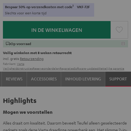
1
Bespaar 50% op verzendkosten met code
VKF-72F
Slechts voor een korte tijd
IN DE WINKELWAGEN
Op voorraad
Veilig winkelen met 8 weken retourrecht
incl. gratis
Retourzending
Fabrikant:
Varta
Veiligheidsinstructies
Reserveonderdelen
Reparaties
Software-updates
Wettelijke garantie
REVIEWS
ACCESSOIRES
INHOUD LEVERING
SUPPORT
Highlights
Mogen we voorstellen
Alles draait om kwaliteit. Daarom beveelt Teufel alleen geselecteerde
gadgets zoals deze Varta draadloze powerbank aan. Het slimme 2-in-