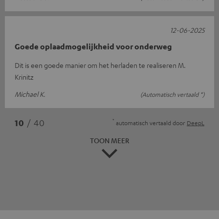
12-06-2025
Goede oplaadmogelijkheid voor onderweg
Dit is een goede manier om het herladen te realiseren M.
Krinitz
Michael K.
(Automatisch vertaald *)
*
10
/ 40
automatisch vertaald door
DeepL
TOON MEER