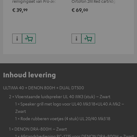
reinigingsset van Pro-Ject
Ortofon 2M Red cartridge
car
voor vinylplaten en
voo
€ 39,
€ 69,
€ 
99
00
platenspelers, alleen
kla
verkrijgbaar in de Teufel
webshop
Inhoud levering
ULTIMA 40 + DENON 800H + DUAL DT500
2 × Vloerstaande luidspreker UL 40 MK3 (stuk) – Zwart
1 × Speaker grill met logo voor UL40 Mk3 18+UL40 A Mk2 –
Zwart
1 × Rode rubberen voetjes (4 stuk) UL 20/40 Mk3 18
1 × DENON DRA-800H – Zwart
1 × Afstandsbediening RC-1235 voor DENON DRA-800H – Zwart