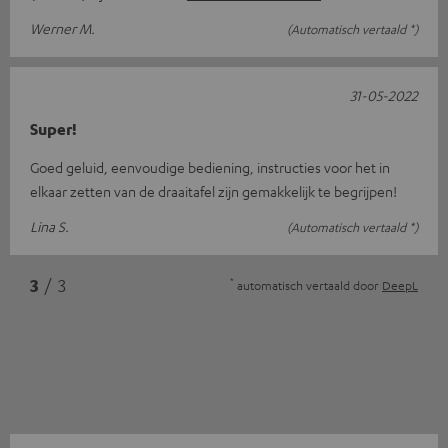
Werner M.
(Automatisch vertaald *)
31-05-2022
Super!
Goed geluid, eenvoudige bediening, instructies voor het in
elkaar zetten van de draaitafel zijn gemakkelijk te begrijpen!
Lina S.
(Automatisch vertaald *)
*
3
/ 3
automatisch vertaald door
DeepL