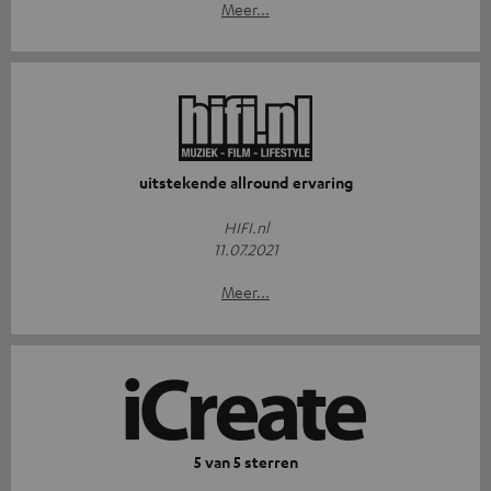
Meer...
uitstekende allround ervaring
HIFI.nl
11.07.2021
Meer...
5 van 5 sterren