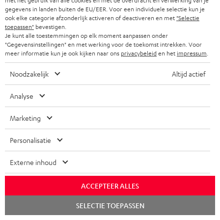
met het gebruik van alle cookies en met de overdracht en verwerking van je
u
t
gegevens in landen buiten de EU/EER. Voor een individuele selectie kun je
ook elke categorie afzonderlijk activeren of deactiveren en met
"Selectie
d
i
toepassen"
bevestigen.
i
Je kunt alle toestemmingen op elk moment aanpassen onder
C
Jouw persoonlijk koopadvies
e
"Gegevensinstellingen" en met werking voor de toekomst intrekken. Voor
o
o
+31 (0)20 8083195
i
meer informatie kun je ook kijken naar ons
privacybeleid
en het
impressum
.
Ma–vr 09:00–17:00 uur.
g
n
n
Noodzakelijk
Altijd actief
Weekend & Duitse feestdagen gesloten
l
t
f
Teufel support
o
a
Analyse
o
Hier vind je
Veelgestelde vragen
s
c
Storefinder
r
Marketing
s
t
Beleef onze producten live en van dichtbij. Kom
m
langs in een van onze stores.
a
i
Personalisatie
a
Overzicht
r
n
t
Externe inhoud
y
f
i
o
e
ACCEPTEER ALLES
r
Chat
SELECTIE TOEPASSEN
starten
m
8 weken bedenktijd