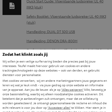
a
Quick Start Guide: Vloerstaande luidspreker UL 40
d
MK3 (stuk)
d
Safety Booklet: Vloerstaande luidspreker UL 40 MK3
o
(stuk)
c
Handleiding: DUAL DT 500 USB
u
Handleiding: DENON DRA-800H
m
Conformiteitsverklaring: 15m luidsprekerkabel 2.5mm²
e
Zodat het klinkt zoals jij
- C2515S
n
Wij willen je een veilige surfervaring bieden die precies past bij jouw
interesses. Teufel maakt hiervoor gebruik van cookies en andere
t
trackingtechnologieën op deze websites – ook van derden, en gebruikt
e
diensten voor personalisatie.
G
Wettelijke garantie
Met cookies verwerken, wij en andere marketingpartners jouw gegevens en
n
leren wij wat je leuk vindt - via jouw gedrag op onze website en informatie
a
van je apparaat. Aan jou de keuze: als je op
"Alles weigeren"
klikt, bevestig je
r
onze basisinstelling, waarbij wij alleen noodzakelijke cookies activeren. Dit
betekent dat je aanbevelingen zult ontvangen, maar dat ze willekeurig
a
worden geselecteerd. Je ontvangt gepersonaliseerde reclame en inhoud die
A
echt relevant is voor jou door op
"Accepteer alles"
te klikken. Hier stem je in
Audiolexicon: technische begrippen snel uitgelegd
n