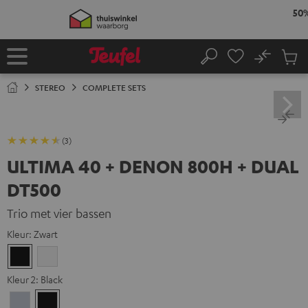
GA
50% verzendkosten besparen met
VKF-72F
NAAR
NHOUD
06
D
:
14
H
:
35
M
:
24
S
No
Ops
Home
Zoeken
Produ
winke
STEREO
COMPLETE SETS
(3)
ULTIMA 40 + DENON 800H + DUAL
DT500
Trio met vier bassen
Kleur:
Zwart
Zwart
Wit
Kleur 2:
Black
Premium
Black