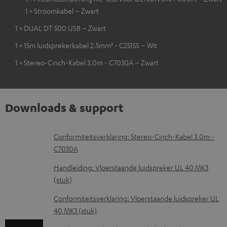
1 × Stroomkabel – Zwart
1 × DUAL DT 500 USB – Zwart
1 × 15m luidsprekerkabel 2.5mm² - C2515S – Wit
1 × Stereo-Cinch-Kabel 3.0m - C7030A – Zwart
Downloads & support
D
Conformiteitsverklaring: Stereo-Cinch-Kabel 3.0m -
C7030A
o
w
Handleiding: Vloerstaande luidspreker UL 40 MK3
(stuk)
n
l
Conformiteitsverklaring: Vloerstaande luidspreker UL
40 MK3 (stuk)
o