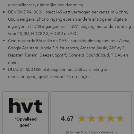
gedetailleerde, ruimtelijke beeldvorming
DENON DRA-800H biedt 145 watt vermogen per kanaal in 6 ohm,
USB weergave, phono ingang evenals andere analoge en digitale
ingangen, 5 HDMI ingangen en 1 HDMI uitgang met ondersteuning
voor 4K, 3D, HDCP 2.3, HDR10 en ARC.
Geïntegreerde FM radio en DAB+, spraakbediening met met Alexa,
Google Assistant, Apple Siri, bluetooth, Amazon Music, AirPlay 2,
Napster, TuneIn, Deezer, Spotify Connect, SoundCloud, TIDAL en
meer
DUAL DT 500 USB platenspeler met USB aansluiting en
riemaandrijving, geschikt voor LP's en singles.
4.67
"Opvallend
goed"
(4.67 van 5 bij 3 beoordelingen)