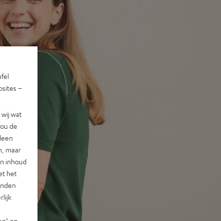
ufel
sites –
wij wat
jou de
lleen
n, maar
en inhoud
et het
landen
lijk
en" en