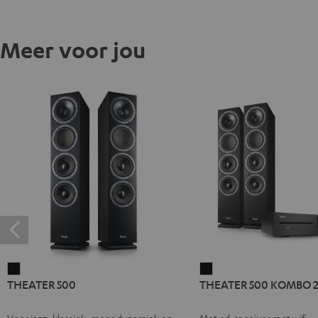
Meer voor jou
THEATER
THEATER
THEATER 500
THEATER 500 KOMBO 
500
500
Zwart
KOMBO
Voor jazz, klassiek, meer dynamiek en
Met cd-receiver met wifi