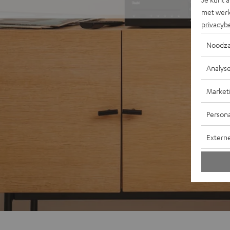
met werk
privacyb
Noodza
Analys
Market
Persona
Extern