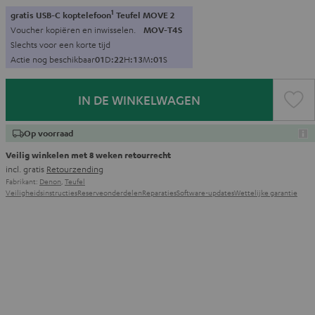
1
gratis USB-C koptelefoon
Teufel MOVE 2
Voucher kopiëren en inwisselen.
MOV-T4S
Slechts voor een korte tijd
Actie nog beschikbaar
0
1
D
:
2
2
H
:
1
3
M
:
0
0
S
IN DE WINKELWAGEN
Op voorraad
Veilig winkelen met 8 weken retourrecht
incl. gratis
Retourzending
Fabrikant:
Denon
,
Teufel
Veiligheidsinstructies
Reserveonderdelen
Reparaties
Software-updates
Wettelijke garantie