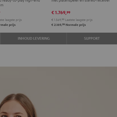
DENON
tem
DRA-
€ 1.769,
9
99
900H
ste laagste prijs
€ 1.569,
99
Laatste laagste prijs
+
99
male prijs
€ 2.169,
Normale prijs
DUAL
DT
INHOUD LEVERING
SUPPORT
500
Zwart