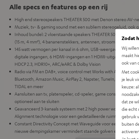
Alle specs en features op een rij
High end stereospeakers THEATER 500 met Denon stereo AV-n
Muziek, tv- & gaming sound met een subliem stereogeluid, ook g
Inhoud bundel: 2 vloerstaande speakers THEATER 500, Denon D
Zodat he
(15 m, 4 mm²), 4 bananenstekkers, antennen, stroomkabel
Wij wille
145 watt vermogen per kanaal in 6 ohm, USB-weergave, phono-i
maakt hi
digitale ingangen, 6 HDMI-ingangen en 1 HDMI-uitgang met onde
ook van d
HDCP 2.3, HDR10+, ARC/eARC & Dolby Vision
Radio via FM en DAB+, voice control met Works with Alexa, Google 
Met cook
Bluetooth, Amazon Music, AirPlay 2, Napster, TuneIn, Deezer, Sp
je leuk v
TIDAL en meer
keuze: al
Aansluiten aan tv, platenspeler, cd-speler, game console, tv-rec
noodzake
optioneel aan te sluiten
dat ze w
Geavanceerd 3-kanaals systeem met 2 high power woofers voor e
die echt 
Alignment technologie voor een gedetailleerde ruimtelijke weer
gebruik 
Constant Directivity Concept met Waveguide voor een gelijkmatig 
buiten de
nieuwe dempingskamer vermindert staande golven en storende 
activere
Je kunt 