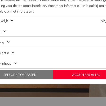
ing voor de toekomst intrekken. Voor meer informatie kun je ook kijken 
eleid
en het
impressum
.
kelijk
Alti
e
ing
lisatie
e inhoud
SELECTIE TOEPASSEN
ACCEPTEER ALLES