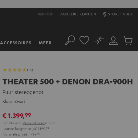
SUPPORT
ZAKELIJKE KLANTEN
STOREFINDER
No
ACCESSOIRES
MEER
Zoeken
Mijn
Produc
account
winkel
(16)
THEATER 500 + DENON DRA-900H
Puur stereogenot
Kleur:
Zwart
€ 1.399,
99
Incl. btw
excl.
Verzendkosten
€ 99,99
Laatste laagste prijs
€ 1.199,
99
Normale prijs
€ 1.799,
99