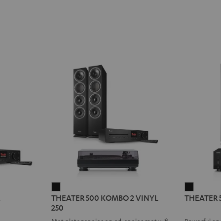
THEATER
THEATE
2
THEATER 500 KOMBO 2 VINYL
THEATER 
500
500
250
KOMBO
+
Met platenspeler en cd-speler met wifi
Powerful an