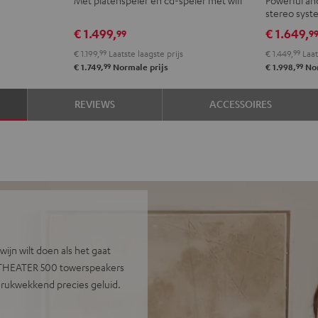
2
Yamaha
stereo sys
VINYL
R-
€ 1.499,
€ 1.649,
99
9
250
N800A
€ 1.199,
99
Laatste laagste prijs
€ 1.449,
99
Laat
Zwart
Zwart
99
99
€ 1.749,
Normale prijs
€ 1.998,
Nor
REVIEWS
ACCESSOIRES
ijn wilt doen als het gaat
De THEATER 500 towerspeakers
rukwekkend precies geluid.