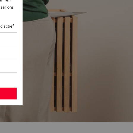
naar ons
jd actief