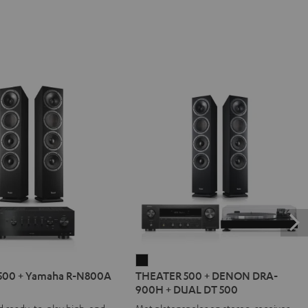
R
THEATER
500 + Yamaha R-N800A
THEATER 500 + DENON DRA-
500
900H + DUAL DT 500
+
d ready-to-play high-end
Met platenspeler en stereo-receiver