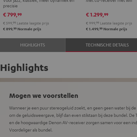
2
precisie
Zwart
€ 799,
€ 1.299,
99
99
€ 599,
99
Laatste laagste prijs
€ 999,
99
Laatste laagste prijs
99
99
€ 899,
Normale prijs
€ 1.499,
Normale prijs
HIGHLIGHTS
TECHNISCHE DETAILS
Highlights
Mogen we voorstellen
Wanneer je een puur stereogeluid zoekt, en geen geen water bij de w
om de geluidsweergave, blijf dan even stilstaan bij deze bundel. 
en de hoogwaardige Denon AV-receiver zorgen samen voor een ind
Voordeliger als bundel.