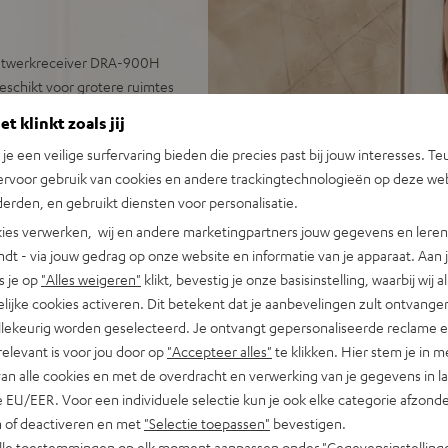
etwerkreceiver DRA-900H
eschikt voor grotere ruimtes
RA-800H, luidsprekerkabel
t klinkt zoals jij
n je een veilige surfervaring bieden die precies past bij jouw interesses. Te
ngang en verdere analoge en
ervoor gebruik van cookies en andere trackingtechnologieën op deze web
rsteuning voor 8K, 3D,
erden, en gebruikt diensten voor personalisatie.
Assistant, Apple Siri,
ies verwerken, wij en andere marketingpartners jouw gegevens en leren 
otify Connect, Soundcloud,
indt - via jouw gedrag op onze website en informatie van je apparaat. Aan 
s je op
"Alles weigeren"
klikt, bevestig je onze basisinstelling, waarbij wij a
eiver en meer, subwoofer
lijke cookies activeren. Dit betekent dat je aanbevelingen zult ontvange
illekeurig worden geselecteerd. Je ontvangt gepersonaliseerde reclame 
en extreem lage bas, Time
relevant is voor jou door op
"Accepteer alles"
te klikken. Hier stem je in m
gave
van alle cookies en met de overdracht en verwerking van je gegevens in 
geluid op elke luisterplek,
 EU/EER. Voor een individuele selectie kun je ook elke categorie afzonder
resonanties
n of deactiveren en met
"Selectie toepassen"
bevestigen.
alle toestemmingen op elk moment aanpassen onder "Gegevensinstelling