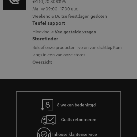
o
e
o
+31 (0)20 8083195
i
Ma–vr 09:00–17:00 uur.
g
n
n
n
Weekend & Duitse feestdagen gesloten
l
t
t
f
Teufel support
o
e
a
o
Hier vind je
Veelgestelde vragen
s
n
c
Storefinder
r
s
t
Beleef onze producten live en van dichtbij. Kom
m
langs in een van onze stores.
a
i
a
Overzicht
r
n
t
y
f
i
o
e
r
m
8 weken bedenktijd
a
Gratis retourneren
t
i
Inhouse klantenservice