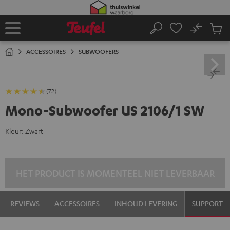
GA
NAAR
NHOUD
No
Ops
Home
Zoeken
Produ
winke
ACCESSOIRES
SUBWOOFERS
(72)
Mono-Subwoofer US 2106/1 SW
Kleur:
Zwart
HET PRODUCT IS MOMENTEEL NIET LEVERBAAR
REVIEWS
ACCESSOIRES
INHOUD LEVERING
SUPPORT