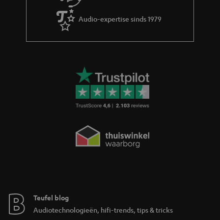
e
Audio-expertise sinds 1979
Teufel blog
Audiotechnologieën, hifi-trends, tips & tricks