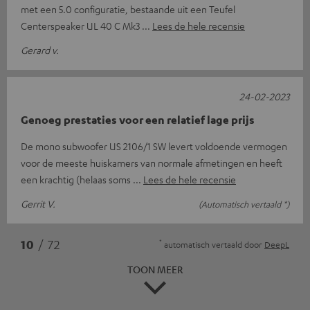
met een 5.0 configuratie, bestaande uit een Teufel
Centerspeaker UL 40 C Mk3
Lees de hele recensie
Gerard v.
24-02-2023
Genoeg prestaties voor een relatief lage prijs
De mono subwoofer US 2106/1 SW levert voldoende vermogen
voor de meeste huiskamers van normale afmetingen en heeft
een krachtig (helaas soms
Lees de hele recensie
Gerrit V.
(Automatisch vertaald *)
*
10
/ 72
automatisch vertaald door
DeepL
TOON MEER