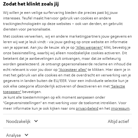
e
Teufel online shops
Zodat het klinkt zoals jij
SOUNDBARS
u
CARRIÈRE
Wij willen je een veilige surfervaring bieden die precies past bij jouw
DUITSLAND
interesses. Teufel maakt hiervoor gebruik van cookies en andere
w
HIFI-SPEAKERS
trackingtechnologieën op deze websites – ook van derden, en gebruikt
PERS & MARKETING
s
diensten voor personalisatie.
OOSTENRIJK
SMART HOME
Met cookies verwerken, wij en andere marketingpartners jouw gegevens en
b
B2B
leren wij wat je leuk vindt - via jouw gedrag op onze website en informatie
r
van je apparaat. Aan jou de keuze: als je op
"Alles weigeren"
klikt, bevestig je
ZWITSERLAND
BLUETOOTH
PARTNERPROGRAMMA
onze basisinstelling, waarbij wij alleen noodzakelijke cookies activeren. Dit
i
betekent dat je aanbevelingen zult ontvangen, maar dat ze willekeurig
KOPTELEFOONS
worden geselecteerd. Je ontvangt gepersonaliseerde reclame en inhoud die
e
NEDERLAND
BLOG
echt relevant is voor jou door op
"Accepteer alles"
te klikken. Hier stem je in
f
met het gebruik van alle cookies en met de overdracht en verwerking van je
BLUETOOTH KOPTELEFOONS
NEWSLETTER
gegevens in landen buiten de EU/EER. Voor een individuele selectie kun je
BELGIË
ook elke categorie afzonderlijk activeren of deactiveren en met
"Selectie
COMPLETE SETS
toepassen"
bevestigen.
STORES
Je kunt alle toestemmingen op elk moment aanpassen onder
FRANKRIJK
"Gegevensinstellingen" en met werking voor de toekomst intrekken. Voor
SPEAKERS
TEUFEL VOORDELEN
meer informatie kun je ook kijken naar ons
privacybeleid
en het
impressum
.
POLEN
ULTIMA
TEUFEL STORY
Noodzakelijk
Altijd actief
IN-EAR
SPANJE
MANAGEMENT
Analyse