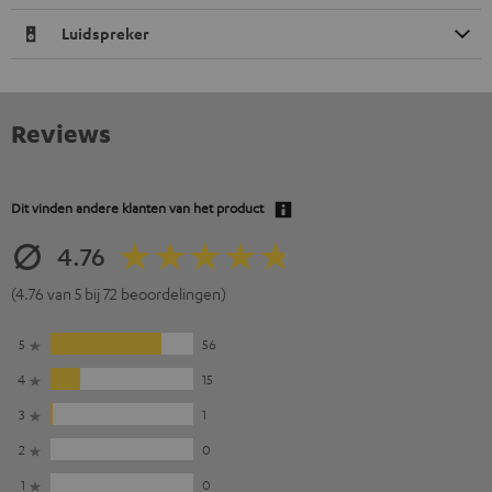
Luidspreker
Reviews
Dit vinden andere klanten van het product
4.76
(4.76 van 5 bij 72 beoordelingen)
5
56
4
15
3
1
2
0
1
0