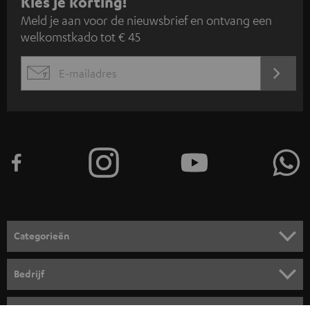
A
Kies je korting!
Meld je aan voor de nieuwsbrief en ontvang een
a
welkomstkado tot € 45
n
m
AANM
EMAIL
e
WIDGET
l
d
e
n
v
o
o
Categorieën
r
HOME CINEMA SPEAKERS
n
Bedrijf
i
COMPLETE SYSTEMEN
SUPPORT