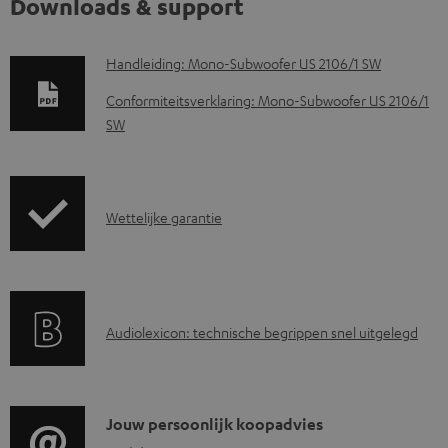
Downloads & support
D
Handleiding: Mono-Subwoofer US 2106/1 SW
o
Conformiteitsverklaring: Mono-Subwoofer US 2106/1
w
SW
n
l
o
G
Wettelijke garantie
a
a
d
r
d
a
A
o
Audiolexicon: technische begrippen snel uitgelegd
n
u
c
t
d
u
i
i
m
C
Jouw persoonlijk koopadvies
e