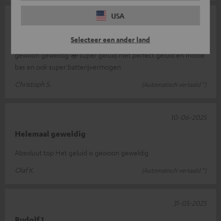
USA
10-06-2025
Zeer goed
Selecteer een ander land
gewoon geweldig 🤩 super geluid met perfect geluid en mooie
bas en ook super batterijvermogen
Christoph S.
(Automatisch vertaald *)
10-06-2025
Helemaal geweldig
Absoluut top Het geluid is gewoon geweldig
Olaf K.
(Automatisch vertaald *)
31-05-2025
Rudolf 1