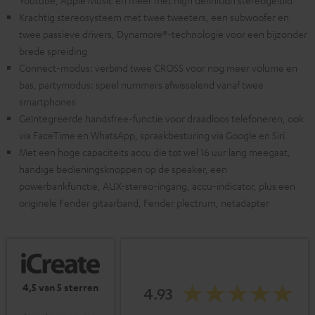
Youtube, Apple Music en meer met high definition stereogeluid
Krachtig stereosysteem met twee tweeters, een subwoofer en
twee passieve drivers, Dynamore®-technologie voor een bijzonder
brede spreiding
Connect-modus: verbind twee CROSS voor nog meer volume en
bas, partymodus: speel nummers afwisselend vanaf twee
smartphones
Geïntegreerde handsfree-functie voor draadloos telefoneren, ook
via FaceTime en WhatsApp, spraakbesturing via Google en Siri
Met een hoge capaciteits accu die tot wel 16 uur lang meegaat,
handige bedieningsknoppen op de speaker, een
powerbankfunctie, AUX-stereo-ingang, accu-indicator, plus een
originele Fender gitaarband, Fender plectrum, netadapter
4,5 van 5 sterren
4.93