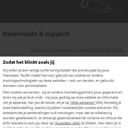
Downloads & support
D
Quick Start Guide: Fender x Teufel ROCKSTER CROSS
o
Handleiding: Fender x Teufel ROCKSTER CROSS
Zodat het klinkt zoals jij
w
Wij willen je een veilige surfervaring bieden die precies past bij jouw
Safety Booklet: Fender x Teufel ROCKSTER CROSS
n
interesses. Teufel maakt hiervoor gebruik van cookies en andere
trackingtechnologieën op deze websites – ook van derden, en gebruikt
Conformiteitsverklaring: Fender x Teufel ROCKSTER
l
diensten voor personalisatie.
CROSS
o
Met cookies verwerken, wij en andere marketingpartners jouw gegevens en
leren wij wat je leuk vindt - via jouw gedrag op onze website en informatie
a
van je apparaat. Aan jou de keuze: als je op
"Alles weigeren"
klikt, bevestig je
onze basisinstelling, waarbij wij alleen noodzakelijke cookies activeren. Dit
d
betekent dat je aanbevelingen zult ontvangen, maar dat ze willekeurig
G
Wettelijke garantie
d
worden geselecteerd. Je ontvangt gepersonaliseerde reclame en inhoud die
a
echt relevant is voor jou door op
"Accepteer alles"
te klikken. Hier stem je in
o