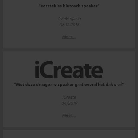
"eersteklas blutooth speaker"
AV-Magazin
06.12.2018
Meer...
"Met deze draagbare speaker gaat overal het dak eraf"
iCreate
04/2019
Meer...