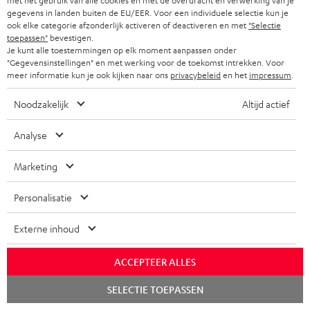
met het gebruik van alle cookies en met de overdracht en verwerking van je
r
gegevens in landen buiten de EU/EER. Voor een individuele selectie kun je
c
ook elke categorie afzonderlijk activeren of deactiveren en met
"Selectie
a
u
toepassen"
bevestigen.
A
Audiolexicon: technische begrippen snel uitgelegd
n
Je kunt alle toestemmingen op elk moment aanpassen onder
m
"Gegevensinstellingen" en met werking voor de toekomst intrekken. Voor
u
t
meer informatie kun je ook kijken naar ons
privacybeleid
en het
impressum
.
e
d
i
n
Noodzakelijk
Altijd actief
i
C
Jouw persoonlijk koopadvies
e
t
o
o
+31 (0)20 8083195
i
Analyse
e
Ma–vr 09:00–17:00 uur.
g
n
n
n
Weekend & Duitse feestdagen gesloten
Marketing
l
t
f
Teufel support
o
a
o
Personalisatie
Hier vind je
Veelgestelde vragen
s
c
Storefinder
r
Externe inhoud
s
t
Beleef onze producten live en van dichtbij. Kom
m
langs in een van onze stores.
a
i
a
ACCEPTEER ALLES
Overzicht
r
n
t
Chat
SELECTIE TOEPASSEN
y
starten
f
i