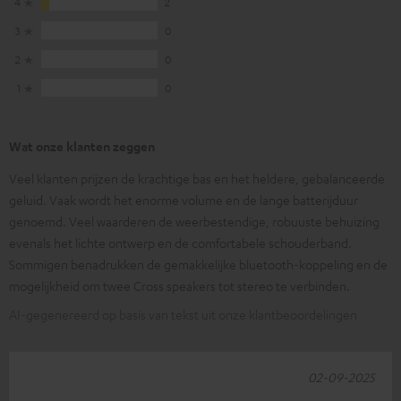
4
2
3
0
2
0
1
0
Wat onze klanten zeggen
Veel klanten prijzen de krachtige bas en het heldere, gebalanceerde
geluid. Vaak wordt het enorme volume en de lange batterijduur
genoemd. Veel waarderen de weerbestendige, robuuste behuizing
evenals het lichte ontwerp en de comfortabele schouderband.
Sommigen benadrukken de gemakkelijke bluetooth-koppeling en de
mogelijkheid om twee Cross speakers tot stereo te verbinden.
AI-gegenereerd op basis van tekst uit onze klantbeoordelingen
02-09-2025