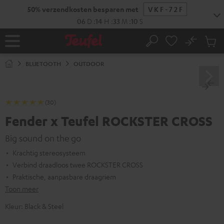
GA
50% verzendkosten besparen met
VKF-72F
NAAR
NHOUD
06
D
:
14
H
:
33
M
:
09
S
No
Ops
Home
Zoeken
Produ
winke
BLUETOOTH
OUTDOOR
(30)
Fender x Teufel ROCKSTER CROSS
Big sound on the go
Krachtig stereosysteem
Verbind draadloos twee ROCKSTER CROSS
Praktische, aanpasbare draagriem
Toon meer
Kleur:
Black & Steel