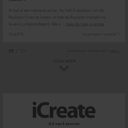
Ik had al een kleinere versie. Nu heb ik besloten om de
Rockster Cross te kopen. Ik heb de Rockster meteen na
levering uitgeprobeerd. Alle a
Lees de hele recensie
Rudolf B.
(Automatisch vertaald *)
*
10
/ 30
automatisch vertaald door
DeepL
TOON MEER
4,5 van 5 sterren