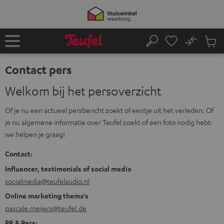
GA
NAAR
NHOUD
No
Ops
Home
Zoeken
Produ
winke
Contact pers
Welkom bij het persoverzicht
Of je nu een actueel persbericht zoekt of eentje uit het verleden. Of
je nu algemene informatie over Teufel zoekt of een foto nodig hebt:
we helpen je graag!
Contact:
Influencer, testimonials of social media
socialmedia@teufelaudio.nl
Online marketing thema's
pascale.meijers@teufel.de
PR & Pers: