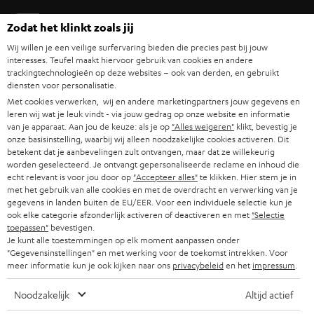
Teufel Support
Zodat het klinkt zoals jij
Veelgestelde vragen
Wij willen je een veilige surfervaring bieden die precies past bij jouw
Contact
interesses. Teufel maakt hiervoor gebruik van cookies en andere
Retourneren
trackingtechnologieën op deze websites – ook van derden, en gebruikt
diensten voor personalisatie.
Traceer bestelling
Met cookies verwerken, wij en andere marketingpartners jouw gegevens en
leren wij wat je leuk vindt - via jouw gedrag op onze website en informatie
Storefinder
van je apparaat. Aan jou de keuze: als je op
"Alles weigeren"
klikt, bevestig je
onze basisinstelling, waarbij wij alleen noodzakelijke cookies activeren. Dit
Beleef onze producten van dichtbij en kom naar de store
betekent dat je aanbevelingen zult ontvangen, maar dat ze willekeurig
voor advies op maat.
worden geselecteerd. Je ontvangt gepersonaliseerde reclame en inhoud die
echt relevant is voor jou door op
"Accepteer alles"
te klikken. Hier stem je in
met het gebruik van alle cookies en met de overdracht en verwerking van je
gegevens in landen buiten de EU/EER. Voor een individuele selectie kun je
ook elke categorie afzonderlijk activeren of deactiveren en met
"Selectie
toepassen"
bevestigen.
TOT
Je kunt alle toestemmingen op elk moment aanpassen onder
€ 45
"Gegevensinstellingen" en met werking voor de toekomst intrekken. Voor
meer informatie kun je ook kijken naar ons
privacybeleid
en het
impressum
.
KORTING
Noodzakelijk
Altijd actief
A
Kies je korting!