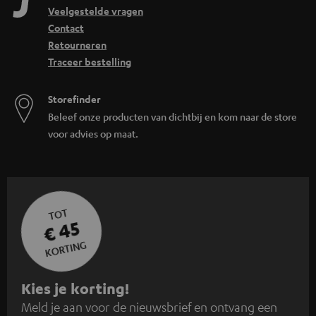
Veelgestelde vragen
Contact
Retourneren
Traceer bestelling
Storefinder
Beleef onze producten van dichtbij en kom naar de store
voor advies op maat.
TOT
€ 45
KORTING
A
Kies je korting!
Meld je aan voor de nieuwsbrief en ontvang een
a