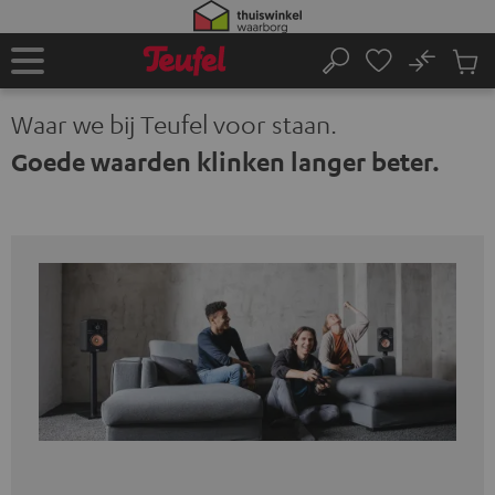
GA
NAAR
NHOUD
No
Ops
Home
Zoeken
Produ
winke
Waar we bij Teufel voor staan.
Goede waarden klinken langer beter.