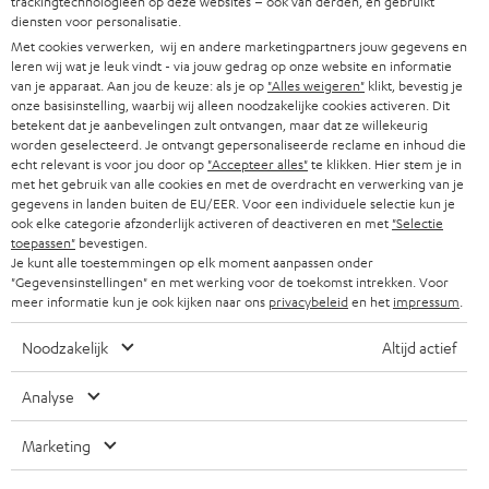
trackingtechnologieën op deze websites – ook van derden, en gebruikt
DUITSLAND
w
diensten voor personalisatie.
HIFI-SPEAKERS
PERS & MARKETING
Met cookies verwerken, wij en andere marketingpartners jouw gegevens en
s
leren wij wat je leuk vindt - via jouw gedrag op onze website en informatie
OOSTENRIJK
SMART HOME
b
van je apparaat. Aan jou de keuze: als je op
"Alles weigeren"
klikt, bevestig je
B2B
onze basisinstelling, waarbij wij alleen noodzakelijke cookies activeren. Dit
r
betekent dat je aanbevelingen zult ontvangen, maar dat ze willekeurig
ZWITSERLAND
BLUETOOTH
PARTNERPROGRAMMA
worden geselecteerd. Je ontvangt gepersonaliseerde reclame en inhoud die
i
echt relevant is voor jou door op
"Accepteer alles"
te klikken. Hier stem je in
KOPTELEFOONS
e
met het gebruik van alle cookies en met de overdracht en verwerking van je
NEDERLAND
BLOG
gegevens in landen buiten de EU/EER. Voor een individuele selectie kun je
f
BLUETOOTH KOPTELEFOONS
ook elke categorie afzonderlijk activeren of deactiveren en met
"Selectie
NEWSLETTER
toepassen"
bevestigen.
BELGIË
Je kunt alle toestemmingen op elk moment aanpassen onder
COMPLETE SETS
"Gegevensinstellingen" en met werking voor de toekomst intrekken. Voor
STORES
meer informatie kun je ook kijken naar ons
privacybeleid
en het
impressum
.
FRANKRIJK
SPEAKERS
TEUFEL VOORDELEN
Noodzakelijk
Altijd actief
POLEN
ULTIMA
TEUFEL STORY
Analyse
IN-EAR
SPANJE
MANAGEMENT
Marketing
'Kennelijke' (typ)fouten voorbehouden. De op de foto's afgebeelde
FANSHOP
DUURZAAMHEID
accessoires zijn niet bij de levering inbegrepen. Eventuele
ITALIË