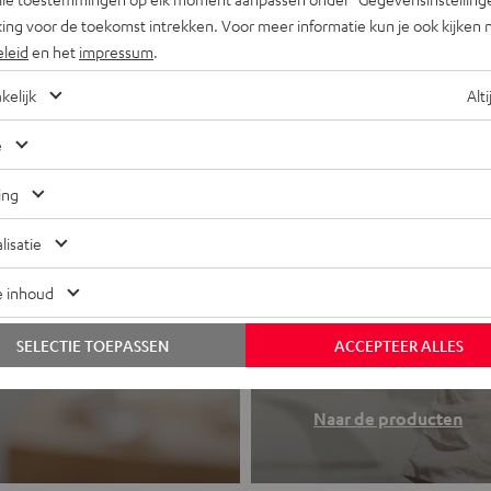
ing voor de toekomst intrekken. Voor meer informatie kun je ook kijken 
eleid
en het
impressum
.
kelijk
Alti
e
ing
lisatie
e inhoud
Koptelefo
 of all-in-one
SELECTIE TOEPASSEN
ACCEPTEER ALLES
Teufel sound to
Naar de producten