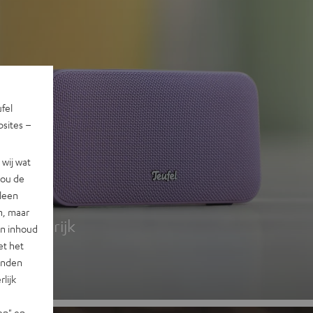
ufel
sites –
wij wat
jou de
 2
lleen
n, maar
g, kleurrijk
en inhoud
et het
landen
lijk
en" en