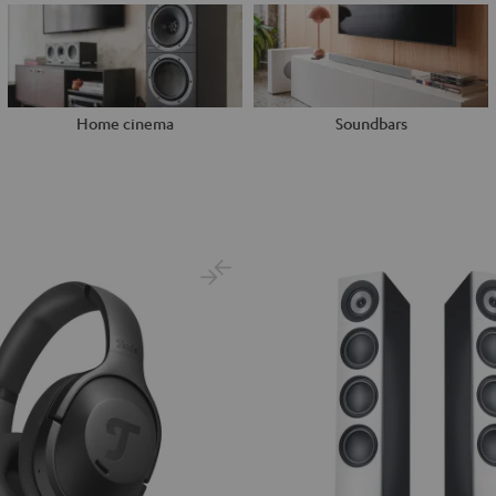
Home cinema
Soundbars