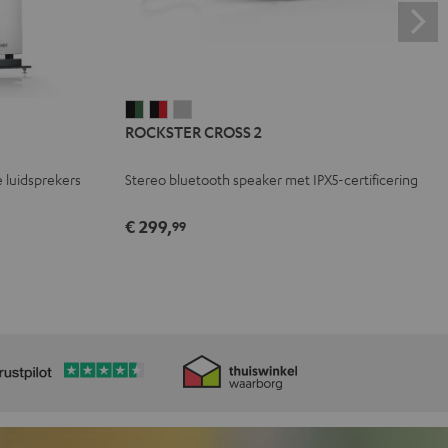
ROCKSTER
ROCKSTER
ROCKSTER
ROCKSTER CROSS 2
CROSS
CROSS
CROSS
2
2
2
 luidsprekers
Stereo bluetooth speaker met IPX5-certificering
Black
Zwart
Light
&
&
gray
€ 299,
99
Green
Rood