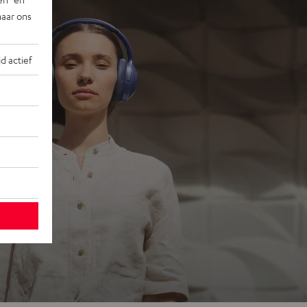
naar ons
jd actief
ons
 go