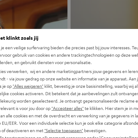
t klinkt zoals jij
n je een veilige surfervaring bieden die precies past bij jouw interesses. Te
ervoor gebruik van cookies en andere trackingtechnologieën op deze web
Nieuw
erden, en gebruikt diensten voor personalisatie.
ies verwerken, wij en andere marketingpartners jouw gegevens en leren 
indt - via jouw gedrag op onze website en informatie van je apparaat. Aan 
MOTIV® GO
s je op
"Alles weigeren"
klikt, bevestig je onze basisinstelling, waarbij wij a
lijke cookies activeren. Dit betekent dat je aanbevelingen zult ontvange
Portable, krachti
illekeurig worden geselecteerd. Je ontvangt gepersonaliseerde reclame 
relevant is voor jou door op
"Accepteer alles"
te klikken. Hier stem je in m
Nu ontdekken
van alle cookies en met de overdracht en verwerking van je gegevens in 
 EU/EER. Voor een individuele selectie kun je ook elke categorie afzonder
n of deactiveren en met
"Selectie toepassen"
bevestigen.
alle toestemmingen op elk moment aanpassen onder "Gegevensinstelling