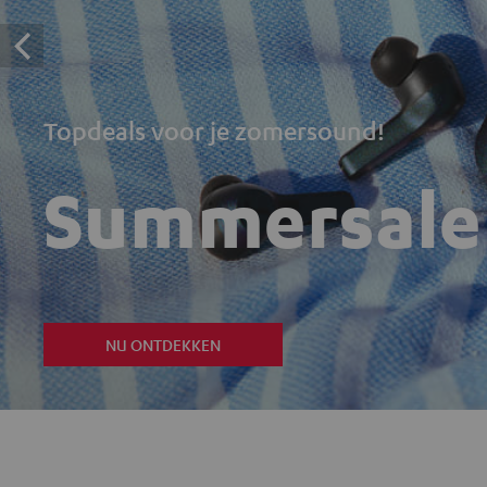
Topdeals voor je zomersound!
Summersale
NU ONTDEKKEN