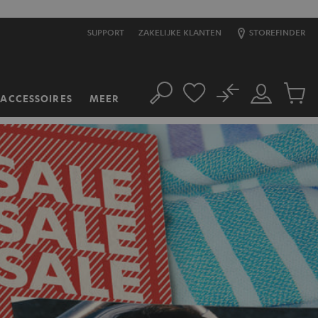
SUPPORT
ZAKELIJKE KLANTEN
STOREFINDER
No
ACCESSOIRES
MEER
Zoeken
Mijn
Produc
account
winkel