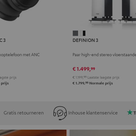
L
DEFINION
DEFINION
C 3
DEFINION 3
E
3
3
Antraciet
Wit/zwart
koptelefoon met ANC
Paar high-end stereo vloerstaande
l
€ 1.499,
99
agste prijs
€ 1.199,
99
Laatste laagste prijs
99
prijs
€ 1.799,
Normale prijs
Gratis retourneren
Inhouse klantenservice