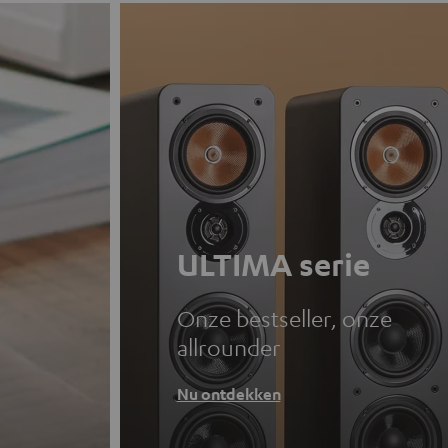
ULTIMA serie
Onze bestseller, onze
allrounder
Nu ontdekken