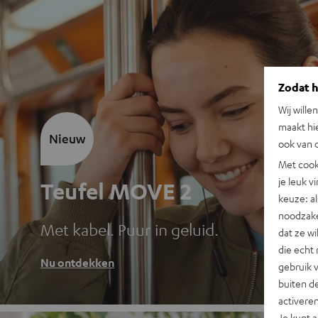
Zodat he
Wij wille
maakt hi
Nieuw
ook van d
Met cook
je leuk v
Teufel MOVE 2
keuze: al
noodzake
Met kabel. Puur in geluid.
dat ze w
die echt 
Nu ontdekken
gebruik 
buiten de
activere
Je kunt 