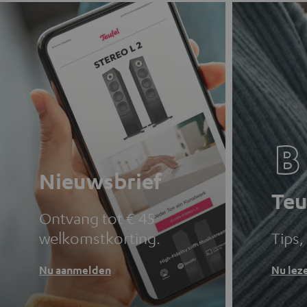
Nieuwsbrief
Teu
Ontvang tot € 45
welkomstkorting.
Tips,
Nu aanmelden
Nu lez