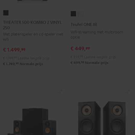
THEATER
Teufel
Teufel
500
ONE
ONE
THEATER 500 KOMBO 2 VINYL
Teufel ONE M
250
KOMBO
M
M
Wifi-streaming met multiroom
Met platenspeler en cd-speler met
2
Zwart
Wit
optie
wifi
VINYL
€ 449,
99
€ 1.499,
250
99
Zwart
€ 399,
99
Laatste laagste prijs
€ 1.199,
99
Laatste laagste prijs
99
€ 499,
Normale prijs
99
€ 1.749,
Normale prijs