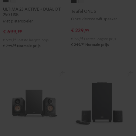
Teufel
Teufel
25
25
ONE
ONE
ULTIMA 25 ACTIVE + DUAL DT
Teufel ONE S
250 USB
ACTIVE
ACTIVE
S
S
Onze kleinste wifi-speaker
Met platenspeler
+
+
Zwart
Wit
DUAL
DUAL
€ 229,
99
€ 699,
99
DT
DT
€ 199,
99
Laatste laagste prijs
€ 599,
99
Laatste laagste prijs
250
250
99
€ 249,
Normale prijs
99
€ 799,
Normale prijs
USB
USB
Night
Pure
black
White