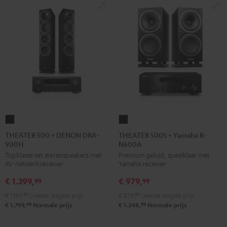
THEATER
THEATER
500
500S
THEATER 500 + DENON DRA-
THEATER 500S + Yamaha R-
900H
N600A
+
+
Topklasse set stereospeakers met
Premium geluid, speelklaar met
DENON
Yamaha
AV-netwerkreceiver
Yamaha receiver
DRA-
R-
€ 1.399,
€ 979,
900H
N600A
99
99
Zwart
Zwart
€ 1.199,
99
Laatste laagste prijs
€ 879,
99
Laatste laagste prijs
99
99
€ 1.799,
Normale prijs
€ 1.248,
Normale prijs