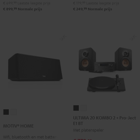
€ 699,
99
Laatste laagste prijs
€ 179,
99
Laatste laagste prijs
99
99
€ 899,
Normale prijs
€ 249,
Normale prijs
ULTIMA
ULTIMA
MOTIV®
MOTIV®
20
20
ULTIMA 20 KOMBO 2 + Pro-Ject
HOME
HOME
E1 BT
KOMBO
KOMBO
MOTIV® HOME
Zwart
Wit
Met platenspeler
2
2
Wifi, bluetooth en met batterij
+
+