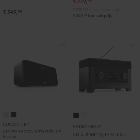
€ 779,
99
Pro-
Pro-
€ 729,
99
Laatste laagste prijs
€ 549,
99
Ject
Ject
99
€ 899,
Normale prijs
E1
E1
BT
BT
Zwart
Wit
BOOMSTER
BOOMSTER
RADIO
RADIO
4
4
3SIXTY
3SIXTY
BOOMSTER 4
RADIO 3SIXTY
Mint
Night
Zwart
Wit
Een van de populairste radio's in
Radio, streaming en volle sound
Europa.
Green
black