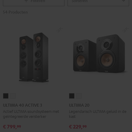
Filteren
54 Producten
ULTIMA
ULTIMA
ULTIMA
ULTIMA
40
40
20
20
ULTIMA 40 ACTIVE 3
ULTIMA 20
ACTIVE
ACTIVE
Zwart
Wit
Actief ULTIMA soundsysteem met
Legendarisch ULTIMA geluid in de
geïntegreerde versterker
kast
3
3
Zwart
Wit
€ 799,
€ 229,
99
99