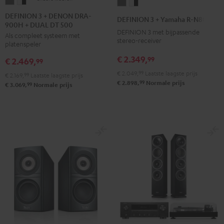
DEFINION
DEFINION
DEFINION
DEFINION
3
3
3
3
DEFINION 3 + DENON DRA-
DEFINION 3 + Yamaha R-N800A
900H + DUAL DT 500
+
+
+
+
DEFINION 3 met bijpassende
Als compleet systeem met
DENON
DENON
Yamaha
Yamaha
stereo-receiver
platenspeler
DRA-
DRA-
R-
R-
€ 2.349,
99
€ 2.469,
900H
900H
99
N800A
N800A
+
+
€ 2.049,
99
Laatste laagste prijs
Antraciet
Wit/zwart
€ 2.169,
99
Laatste laagste prijs
99
€ 2.898,
Normale prijs
DUAL
DUAL
99
€ 3.069,
Normale prijs
DT
DT
500
500
Antraciet
Wit/zwart