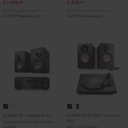
€ 1.199,
€ 439,
99
99
Set
Set
€ 799,
99
Laatste laagste prijs
€ 379,
99
Laatste laagste prijs
Zwart
Wit
99
98
€ 1.299,
Normale prijs
€ 499,
Normale prijs
ULTIMA
ULTIMA
ULTIMA
ULTIMA
25
25
20
20
ULTIMA 25 ACTIVE + Pro-Ject
ULTIMA 20 + Yamaha R-N600A
A1.2
ACTIVE
ACTIVE
+
+
Compact formaat met Yamaha
receiver
With record player
+
+
Yamaha
Yamaha