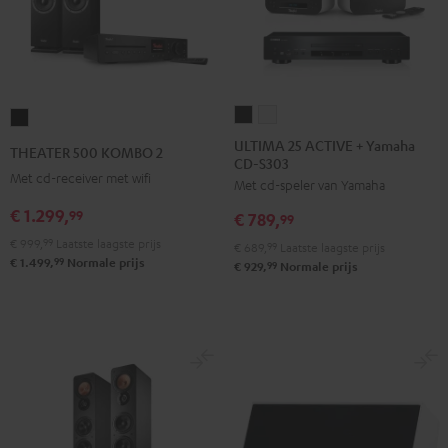
ULTIMA
ULTIMA
THEATER
25
25
500
ULTIMA 25 ACTIVE + Yamaha
THEATER 500 KOMBO 2
CD-S303
ACTIVE
ACTIVE
KOMBO
Met cd-receiver met wifi
Met cd-speler van Yamaha
+
+
2
Yamaha
Yamaha
€ 1.299,
Zwart
99
€ 789,
99
CD-
CD-
€ 999,
99
Laatste laagste prijs
€ 689,
99
Laatste laagste prijs
S303
S303
99
€ 1.499,
Normale prijs
99
€ 929,
Normale prijs
Night
Pure
black
White