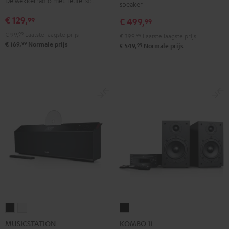
De wekkerradio met Teufel sound
speaker
Night
Pure
gray
black
White
€ 129,
99
€ 499,
99
€ 99,
99
Laatste laagste prijs
€ 399,
99
Laatste laagste prijs
99
€ 169,
Normale prijs
99
€ 549,
Normale prijs
MUSICSTATION
MUSICSTATION
KOMBO
Zwart
Wit
11
MUSICSTATION
KOMBO 11