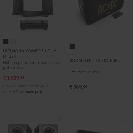
ULTIMA
ULTIMA
BOOMSTER
40
40
ULTIMA 40 KOMBO 3 + DUAL
4
DT 250
KOMBO
KOMBO
BOOMSTER 4 AC/DC Edition
AC/DC
Het complete stereosysteem met
3
3
platenspeler
Edition
+
+
Let There Be Rock
Night
€ 1.029,
DUAL
DUAL
99
black
DT
DT
€ 969,
99
Laatste laagste prijs
€ 369,
99
250
250
99
€ 1.249,
Normale prijs
Zwart
Wit