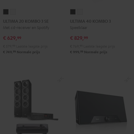
ULTIMA
ULTIMA
ULTIMA
ULTIMA
20
20
40
40
ULTIMA 20 KOMBO 3 SE
ULTIMA 40 KOMBO 3
KOMBO
KOMBO
KOMBO
KOMBO
Met cd-receiver en Spotify
Speelklaar
3
3
3
3
€ 629,
€ 829,
99
99
SE
SE
Zwart
Wit
€ 579,
99
Laatste laagste prijs
€ 769,
99
Laatste laagste prijs
Zwart
Wit
99
99
€ 749,
Normale prijs
€ 999,
Normale prijs