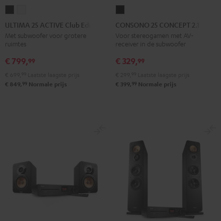
ULTIMA
ULTIMA
CONSONO
25
25
25
ULTIMA 25 ACTIVE Club Edition
CONSONO 25 CONCEPT 2.1 set
ACTIVE
ACTIVE
CONCEPT
Met subwoofer voor grotere
Voor stereogamen met AV-
ruimtes
receiver in de subwoofer
Club
Club
2.1
Edition
Edition
set
€ 799,
€ 329,
99
99
Night
Pure
Zwart
€ 699,
99
Laatste laagste prijs
€ 299,
99
Laatste laagste prijs
black
White
99
99
€ 849,
Normale prijs
€ 399,
Normale prijs