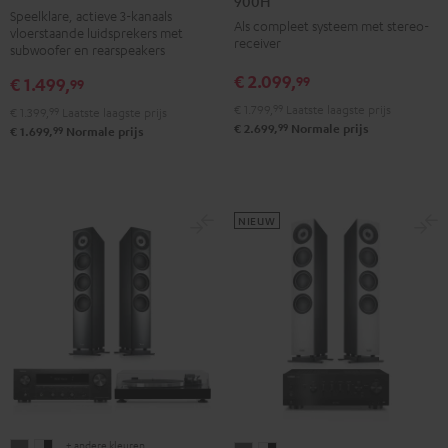
900H
Speelklare, actieve 3-kanaals
3
3
DENON
DENON
Als compleet systeem met stereo-
vloerstaande luidsprekers met
Club
Club
receiver
DRA-
DRA-
subwoofer en rearspeakers
Edition
Edition
900H
900H
€ 2.099,
99
€ 1.499,
99
Surround
Surround
Antraciet
Wit/zwart
€ 1.799,
99
Laatste laagste prijs
€ 1.399,
99
Laatste laagste prijs
"4.1-
"4.1-
99
€ 2.699,
Normale prijs
99
€ 1.699,
Normale prijs
Set"
Set"
Zwart
Wit
NIEUW
+ andere kleuren