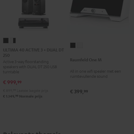
ULTIMA
ULTIMA
Raumfeld
Raumfeld
40
40
ULTIMA 40 ACTIVE 3 + DUAL DT
One
One
250
ACTIVE
ACTIVE
Raumfeld One M
M
M
Active 3-way floorstanding
3
3
speakers with DUAL DT 250 USB
Zwart
Wit
+
+
All in one wifi spealer met een
turntable
ruimtevullende sound
DUAL
DUAL
€ 999,
99
DT
DT
€ 899,
99
Laatste laagste prijs
€ 399,
250
250
99
99
€ 1.149,
Normale prijs
Zwart/zwart
Wit/zwart