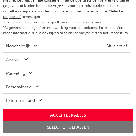
met het gebruik van alle cookies en met de overdracht en verwerking van je
gegevens in landen buiten de EU/EER. Voor een individuele selectie kun je
ook elke categorie afzonderlijk activeren of deactiveren en met
"Selectie
toepassen"
bevestigen.
Je kunt alle toestemmingen op elk moment aanpassen onder
Cd-speler met bluetooth
"Gegevensinstellingen" en met werking voor de toekomst intrekken. Voor
meer informatie kun je ook kijken naar ons
privacybeleid
en het
impressum
.
Noodzakelijk
Altijd actief
Stereo systemen van Teufel
Analyse
Een stereo systeem gebruik je om muziek bewust te luisteren, thuis,
tijdens het werken of in je vrije tijd. Met twee luidsprekers ontstaat een
Marketing
breed en natuurlijk geluidsbeeld dat detail en balans laat horen zoals het
bedoeld is. Afhankelijk van hoe en waar je luistert, verschillen stereo
Personalisatie
systemen in formaat, opstelling en techniek. Het assortiment van Teufel
bestaat uit compacte stereo sets, actieve luidsprekers en vloerstaande
Externe inhoud
speakers voor verschillende manieren van luisteren.
Toon meer
Waarom kiezen voor een Teufel stereo systeem?
ACCEPTEER ALLES
Bij het ontwikkelen van stereo systemen kijken we naar hoe je speakers in
Chat
SELECTIE TOEPASSEN
de praktijk gebruikt: waar ze staan, hoe je luistert en hoe lang ze aanstaan.
starten
Daarom ontwerpen we luidsprekers en versterking als één geheel.