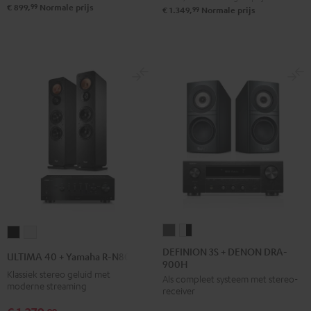
99
€ 899,
Normale prijs
99
€ 1.349,
Normale prijs
DEFINION
DEFINION
ULTIMA
ULTIMA
3S
3S
40
40
DEFINION 3S + DENON DRA-
ULTIMA 40 + Yamaha R-N800A
900H
+
+
+
+
Klassiek stereo geluid met
Als compleet systeem met stereo-
DENON
DENON
Yamaha
Yamaha
moderne streaming
receiver
DRA-
DRA-
R-
R-