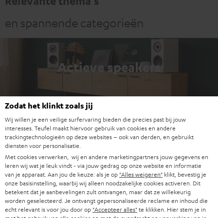
Relevante thema's
en spannende categorieën
Actieve speakers
Zodat het klinkt zoals jij
Wij willen je een veilige surfervaring bieden die precies past bij jouw
Passieve speakers
interesses. Teufel maakt hiervoor gebruik van cookies en andere
trackingtechnologieën op deze websites – ook van derden, en gebruikt
diensten voor personalisatie.
Met cookies verwerken, wij en andere marketingpartners jouw gegevens en
leren wij wat je leuk vindt - via jouw gedrag op onze website en informatie
van je apparaat. Aan jou de keuze: als je op
"Alles weigeren"
klikt, bevestig je
onze basisinstelling, waarbij wij alleen noodzakelijke cookies activeren. Dit
Compacte systemen
betekent dat je aanbevelingen zult ontvangen, maar dat ze willekeurig
worden geselecteerd. Je ontvangt gepersonaliseerde reclame en inhoud die
echt relevant is voor jou door op
"Accepteer alles"
te klikken. Hier stem je in