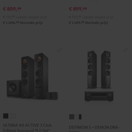
Pro-
Pro-
R-
R-
€ 809,
€ 899,
99
99
Ject
Ject
N600A
N600A
€ 759,
99
Laatste laagste prijs
€ 799,
99
Laatste laagste prijs
A1.2
A1.2
Zwart
Wit
99
99
€ 1.048,
Normale prijs
€ 1.029,
Normale prijs
Zwart
Wit/zwart
ULTIMA
ULTIMA
DEFINION
DEFINION
40
40
3
3
ULTIMA 40 ACTIVE 3 Club
DEFINION 3 + DENON DRA-
Edition Surround "4.1-Set"
ACTIVE
ACTIVE
+
+