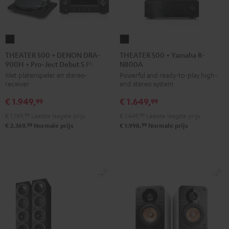
THEATER
THEATER
500
500
THEATER 500 + DENON DRA-
THEATER 500 + Yamaha R-
900H + Pro-Ject Debut S Phono
N800A
+
+
Met platenspeler en stereo-
Powerful and ready-to-play high-
DENON
Yamaha
receiver
end stereo system
DRA-
R-
€ 1.949,
€ 1.649,
900H
N800A
99
99
+
Zwart
€ 1.749,
99
Laatste laagste prijs
€ 1.449,
99
Laatste laagste prijs
Pro-
99
99
€ 2.369,
Normale prijs
€ 1.998,
Normale prijs
Ject
Debut
S
Phono
Zwart