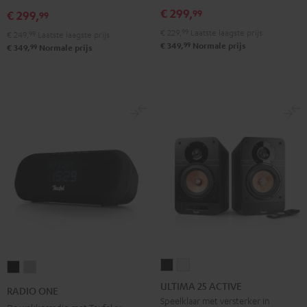
€ 299,
99
€ 299,
99
€ 229,
99
Laatste laagste prijs
€ 249,
99
Laatste laagste prijs
99
€ 349,
Normale prijs
99
€ 349,
Normale prijs
ULTIMA
ULTIMA
RADIO
RADIO
25
25
ONE
ONE
ULTIMA 25 ACTIVE
RADIO ONE
ACTIVE
ACTIVE
Zwart
Light
Speelklaar met versterker in