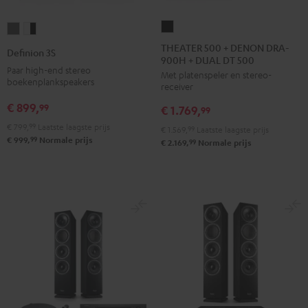
THEATER
Definion
Definion
500
3S
3S
THEATER 500 + DENON DRA-
Definion 3S
900H + DUAL DT 500
+
Antraciet
Wit/zwart
Paar high-end stereo
Met platenspeler en stereo-
DENON
boekenplankspeakers
receiver
DRA-
€ 899,
99
€ 1.769,
900H
99
+
€ 799,
99
Laatste laagste prijs
€ 1.569,
99
Laatste laagste prijs
99
€ 999,
Normale prijs
DUAL
99
€ 2.169,
Normale prijs
DT
500
Zwart