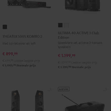
ULTIMA
ULTIMA
THEATER
40
40
ULTIMA 40 ACTIVE 3 Club
500S
THEATER 500S KOMBO 2
Edition
ACTIVE
ACTIVE
KOMBO
Speelklare set actieve 3-kanaals
3
3
Met cd-receiver en wifi
2
speakers
Club
Club
Zwart
€ 899,
99
€ 1.199,
Edition
Edition
99
€ 699,
99
Laatste laagste prijs
Zwart
Wit
€ 1.099,
99
Laatste laagste prijs
99
€ 1.049,
Normale prijs
99
€ 1.399,
Normale prijs
NIEUW