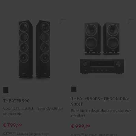
THEATER
THEATER
500S
500
THEATER 500S + DENON DRA-
THEATER 500
900H
+
Zwart
Voor jazz, klassiek, meer dynamiek
Boekenplankspeakers met stereo-
DENON
en precisie
receiver
DRA-
€ 799,
99
€ 999,
900H
99
Zwart
€ 599,
99
Laatste laagste prijs
€ 899,
99
Laatste laagste prijs