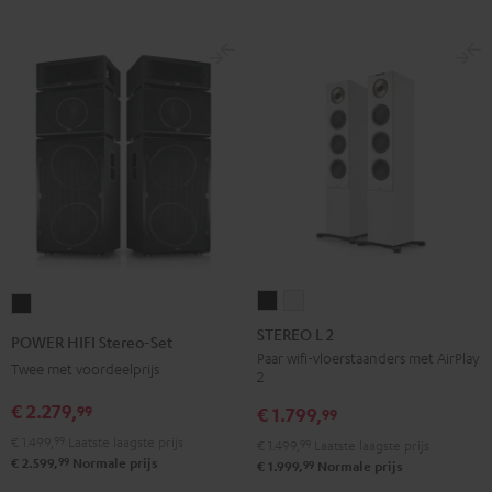
STEREO
STEREO
POWER
L
L
HIFI
STEREO L 2
POWER HIFI Stereo-Set
2
2
Stereo-
Paar wifi-vloerstaanders met AirPlay
Twee met voordeelprijs
2
Zwart
Wit
Set
€ 2.279,
99
Zwart
€ 1.799,
99
€ 1.499,
99
Laatste laagste prijs
€ 1.499,
99
Laatste laagste prijs
99
€ 2.599,
Normale prijs
99
€ 1.999,
Normale prijs