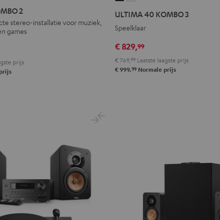
40
40
OMBO 2
ULTIMA 40 KOMBO 3
KOMBO
KOMBO
e stereo-installatie voor muziek,
Speelklaar
 en games
3
3
Zwart
Wit
€ 829,
99
€ 769,
99
Laatste laagste prijs
gste prijs
99
€ 999,
Normale prijs
rijs