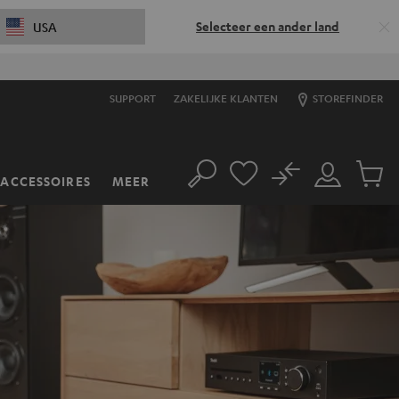
Selecteer een ander land
USA
SUPPORT
ZAKELIJKE KLANTEN
STOREFINDER
No
ACCESSOIRES
MEER
Zoeken
Mijn
Produc
account
winkel