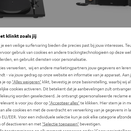
t klinkt zoals jij
n je een veilige surfervaring bieden die precies past bij jouw interesses. Te
ervoor gebruik van cookies en andere trackingtechnologieën op deze web
erden, en gebruikt diensten voor personalisatie.
ies verwerken, wij en andere marketingpartners jouw gegevens en leren 
indt - via jouw gedrag op onze website en informatie van je apparaat. Aan 
s je op
"Alles weigeren"
klikt, bevestig je onze basisinstelling, waarbij wij a
lijke cookies activeren. Dit betekent dat je aanbevelingen zult ontvange
illekeurig worden geselecteerd. Je ontvangt gepersonaliseerde reclame 
relevant is voor jou door op
"Accepteer alles"
te klikken. Hier stem je in m
van alle cookies en met de overdracht en verwerking van je gegevens in 
 EU/EER. Voor een individuele selectie kun je ook elke categorie afzonder
n of deactiveren en met
"Selectie toepassen"
bevestigen.
alle toestemmingen op elk moment aanpassen onder "Gegevensinstelling