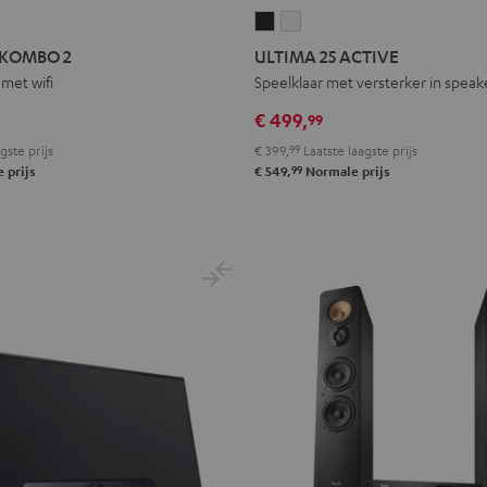
ULTIMA
ULTIMA
25
25
 KOMBO 2
ULTIMA 25 ACTIVE
ACTIVE
ACTIVE
met wifi
Speelklaar met versterker in speak
Night
Pure
€ 499,
99
black
White
gste prijs
€ 399,
99
Laatste laagste prijs
99
 prijs
€ 549,
Normale prijs