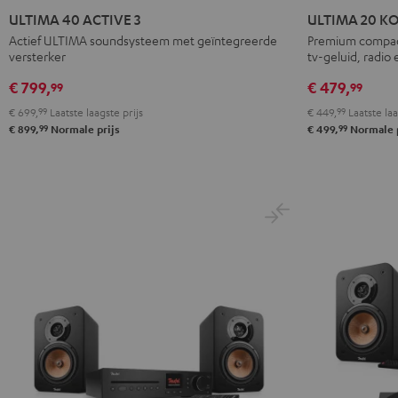
40
40
20
20
ULTIMA 40 ACTIVE 3
ULTIMA 20 K
ACTIVE
ACTIVE
KOMBO
KOMBO
Actief ULTIMA soundsysteem met geïntegreerde
Premium compact
versterker
tv-geluid, radio
3
3
2
2
Zwart
Wit
Zwart
Wit
€ 799,
€ 479,
99
99
€ 699,
99
Laatste laagste prijs
€ 449,
99
Laatste laa
99
99
€ 899,
Normale prijs
€ 499,
Normale p