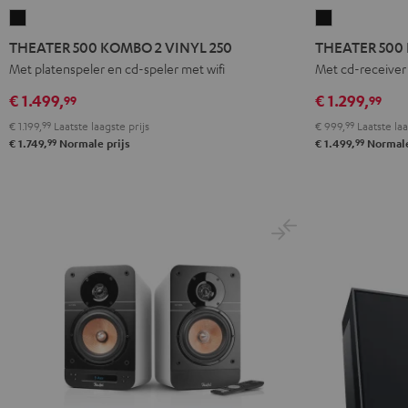
THEATER
THEATER
500
500
THEATER 500 KOMBO 2 VINYL 250
THEATER 500
KOMBO
KOMBO
Met platenspeler en cd-speler met wifi
Met cd-receiver 
2
2
€ 1.499,
€ 1.299,
99
99
VINYL
Zwart
€ 1.199,
99
Laatste laagste prijs
€ 999,
99
Laatste laa
250
99
99
€ 1.749,
Normale prijs
€ 1.499,
Normale
Zwart