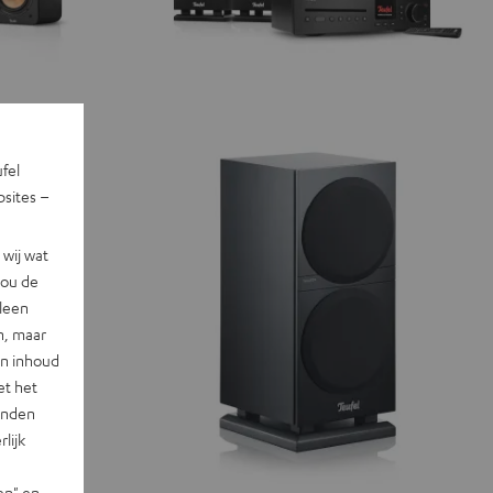
ufel
sites –
wij wat
jou de
lleen
n, maar
en inhoud
et het
landen
lijk
en" en