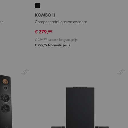
KOMBO
11
KOMBO 11
Zwart
er
Compact mini-stereosysteem
€ 279,
99
€ 229,
99
Laatste laagste prijs
99
€ 299,
Normale prijs