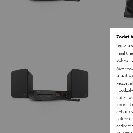
Zodat he
Wij wille
maakt hi
ook van d
Met cook
je leuk v
keuze: al
noodzake
dat ze w
die echt 
gebruik 
buiten de
activere
Je kunt 