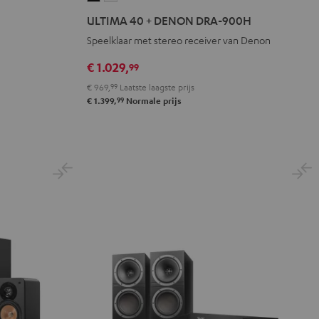
40
40
ULTIMA 40 + DENON DRA-900H
+
+
Speelklaar met stereo receiver van Denon
DENON
DENON
DRA-
DRA-
€ 1.029,
99
900H
900H
€ 969,
99
Laatste laagste prijs
Zwart
Wit
99
€ 1.399,
Normale prijs