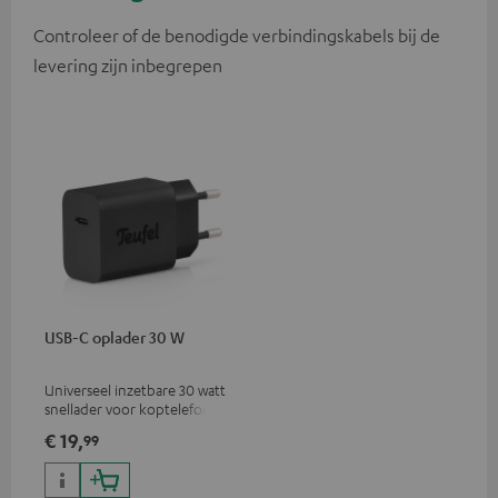
Controleer of de benodigde verbindingskabels bij de
levering zijn inbegrepen
USB-C oplader 30 W
Universeel inzetbare 30 watt
snellader voor koptelefoons,
draagbare apparaten,
€ 19,
99
iPhones, Android
smartphones, tablets en USB-
C-apparaten