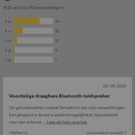
(4.52 van 5 bij 145 beoordelingen)
5
96
4
33
3
12
2
3
1
1
06-08-2026
Voordelige draagbare Bluetooth-luidspreker
De geluidskwaliteit voldoet fantastisch aan mijn verwachtingen.
Een pluspunt is de extra aansluitmogelijkheid, bijvoorbeeld
voor een externe
Lees de hele recensie
Helmut G.
(Automatisch vertaald *)