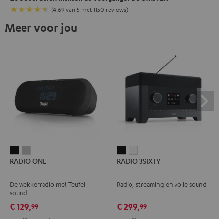
(4.69 van 5 met 1150 reviews)
Meer voor jou
RADIO
RADIO
RADIO
RADIO
RADIO ONE
RADIO 3SIXTY
ONE
ONE
3SIXTY
3SIXTY
Zwart
Light
Zwart
Wit
De wekkerradio met Teufel
Radio, streaming en volle sound
gray
sound
€ 129,
€ 299,
99
99