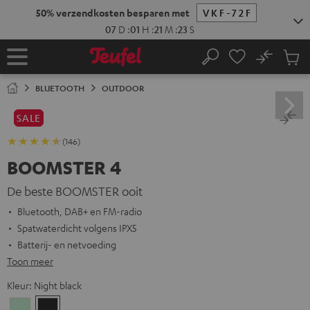
GA
50% verzendkosten besparen met
VKF-72F
NAAR
NHOUD
07
D
:
01
H
:
21
M
:
22
S
No
Ops
Home
Zoeken
Produ
winke
BLUETOOTH
OUTDOOR
SALE
(146)
BOOMSTER 4
De beste BOOMSTER ooit
Bluetooth, DAB+ en FM-radio
Spatwaterdicht volgens IPX5
Batterij- en netvoeding
Toon meer
Kleur:
Night black
Mint
Night