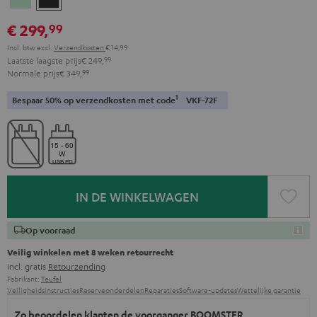
Green
black
€ 299,
99
Incl. btw
excl.
Verzendkosten
€ 14,99
Laatste laagste prijs
€ 249,
99
Normale prijs
€ 349,
99
1
Bespaar 50% op verzendkosten met code
VKF-72F
IN DE WINKELWAGEN
Op voorraad
Veilig winkelen met 8 weken retourrecht
incl. gratis
Retourzending
Fabrikant:
Teufel
Veiligheidsinstructies
Reserveonderdelen
Reparaties
Software-updates
Wettelijke garantie
Zo beoordelen klanten de voorganger BOOMSTER