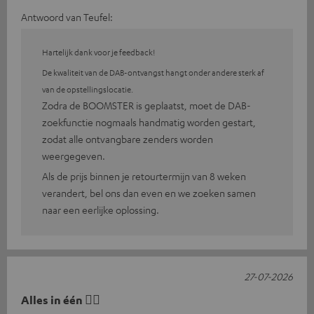
Antwoord van Teufel:
Hartelijk dank voor je feedback!
De kwaliteit van de DAB-ontvangst hangt onder andere sterk af
van de opstellingslocatie.
Zodra de BOOMSTER is geplaatst, moet de DAB-
zoekfunctie nogmaals handmatig worden gestart,
zodat alle ontvangbare zenders worden
weergegeven.
Als de prijs binnen je retourtermijn van 8 weken
verandert, bel ons dan even en we zoeken samen
naar een eerlijke oplossing.
27-07-2026
Alles in één 👍🏻