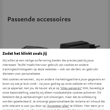
Passende accessoires
Zodat het klinkt zoals jij
Wij willen je een veilige surfervaring bieden die precies past bij jouw
interesses. Teufel maakt hiervoor gebruik van cookies en andere
trackingtechnologieën op deze websites – ook van derden, en gebruikt
diensten voor personalisatie.
Met cookies verwerken, wij en andere marketingpartners jouw gegevens en
BOOMSTER Bag
USB-C oplader 60 W
leren wij wat je leuk vindt - via jouw gedrag op onze website en informatie
van je apparaat. Aan jou de keuze: als je op
"Alles weigeren"
klikt, bevestig je
Stijlvolle & robuuste
Universele 60 W snellader met
onze basisinstelling, waarbij wij alleen noodzakelijke cookies activeren. Dit
transporttas met draagriem
twee poorten (USB-C 60 W /
betekent dat je aanbevelingen zult ontvangen, maar dat ze willekeurig
voor de BOOMSTER 4 en
USB 7,5 W), ideaal voor
worden geselecteerd. Je ontvangt gepersonaliseerde reclame en inhoud die
€ 49,
€ 29,
99
99
BOOMSTER Special Editions
koptelefoons, laptops en
echt relevant is voor jou door op
"Accepteer alles"
te klikken. Hier stem je in
andere USB-C-apparaten tot