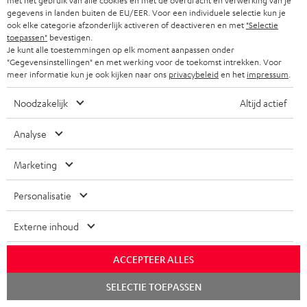
met het gebruik van alle cookies en met de overdracht en verwerking van je
60 W
gegevens in landen buiten de EU/EER. Voor een individuele selectie kun je
ook elke categorie afzonderlijk activeren of deactiveren en met
"Selectie
toepassen"
bevestigen.
Je kunt alle toestemmingen op elk moment aanpassen onder
"Gegevensinstellingen" en met werking voor de toekomst intrekken. Voor
meer informatie kun je ook kijken naar ons
privacybeleid
en het
impressum
.
Inhoud levering
Noodzakelijk
Altijd actief
BOOMSTER 4
Analyse
1 × BOOMSTER 4 afstandsbediening – Zwart
1 × USB-C kabel
Marketing
Personalisatie
Externe inhoud
ACCEPTEER ALLES
Chat
SELECTIE TOEPASSEN
starten