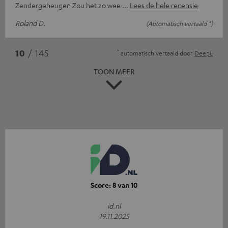
Zendergeheugen Zou het zo wee
Lees de hele recensie
Roland D.
(Automatisch vertaald *)
*
10
/ 145
automatisch vertaald door
DeepL
TOON MEER
Score: 8 van 10
id.nl
19.11.2025