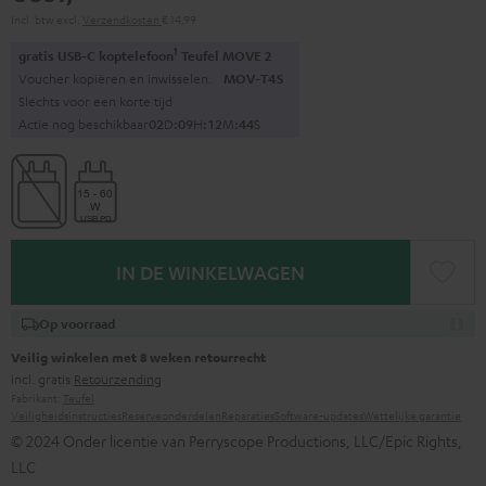
Incl. btw
excl.
Verzendkosten
€ 14,99
1
gratis USB-C koptelefoon
Teufel MOVE 2
Voucher kopiëren en inwisselen.
MOV-T4S
Slechts voor een korte tijd
Actie nog beschikbaar
0
2
D
:
0
9
H
:
1
2
M
:
4
3
S
IN DE WINKELWAGEN
Op voorraad
Veilig winkelen met 8 weken retourrecht
incl. gratis
Retourzending
Fabrikant:
Teufel
Veiligheidsinstructies
Reserveonderdelen
Reparaties
Software-updates
Wettelijke garantie
© 2024 Onder licentie van Perryscope Productions, LLC/Epic Rights,
LLC