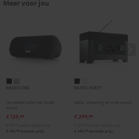
Meer voor jou
RADIO
RADIO
RADIO
RADIO
RADIO ONE
RADIO 3SIXTY
ONE
ONE
3SIXTY
3SIXTY
Zwart
Light
Zwart
Wit
De wekkerradio met Teufel
Radio, streaming en volle sound
gray
sound
€ 129,
€ 299,
99
99
€ 99,
99
Laatste laagste prijs
€ 229,
99
Laatste laagste prijs
99
99
€ 169,
Normale prijs
€ 349,
Normale prijs