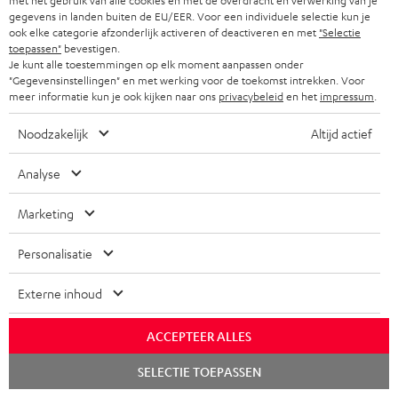
met het gebruik van alle cookies en met de overdracht en verwerking van je
o
Safety Booklet: BOOMSTER 4 AC/DC Edition
gegevens in landen buiten de EU/EER. Voor een individuele selectie kun je
w
ook elke categorie afzonderlijk activeren of deactiveren en met
"Selectie
Handleiding: BOOMSTER 4 AC/DC Edition
toepassen"
bevestigen.
n
Je kunt alle toestemmingen op elk moment aanpassen onder
Conformiteitsverklaring: BOOMSTER 4 AC/DC Edition
"Gegevensinstellingen" en met werking voor de toekomst intrekken. Voor
l
meer informatie kun je ook kijken naar ons
privacybeleid
en het
impressum
.
o
Noodzakelijk
Altijd actief
a
V
Verzendinformatie
d
Analyse
e
d
r
Marketing
o
z
c
Personalisatie
G
Wettelijke garantie
e
u
a
n
Externe inhoud
m
r
d
e
ACCEPTEER ALLES
a
i
n
A
Audiolexicon: technische begrippen snel uitgelegd
Chat
n
SELECTIE TOEPASSEN
n
t
starten
u