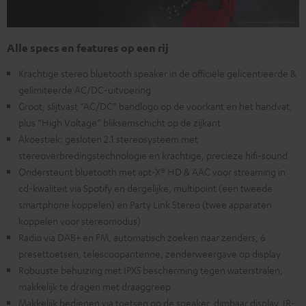
Alle specs en features op een rij
Krachtige stereo bluetooth speaker in de officiële gelicentieerde &
gelimiteerde AC/DC-uitvoering
Groot, slijtvast “AC/DC” bandlogo op de voorkant en het handvat,
plus “High Voltage” bliksemschicht op de zijkant
Akoestiek: gesloten 2.1 stereosysteem met
stereoverbredingstechnologie en krachtige, precieze hifi-sound
Ondersteunt bluetooth met apt-X® HD & AAC voor streaming in
cd-kwaliteit via Spotify en dergelijke, multipoint (een tweede
smartphone koppelen) en Party Link Stereo (twee apparaten
koppelen voor stereomodus)
Radio via DAB+ en FM, automatisch zoeken naar zenders, 6
presettoetsen, telescoopantenne, zenderweergave op display
Robuuste behuizing met IPX5 bescherming tegen waterstralen,
makkelijk te dragen met draaggreep
Makkelijk bedienen via toetsen op de speaker, dimbaar display, IR-