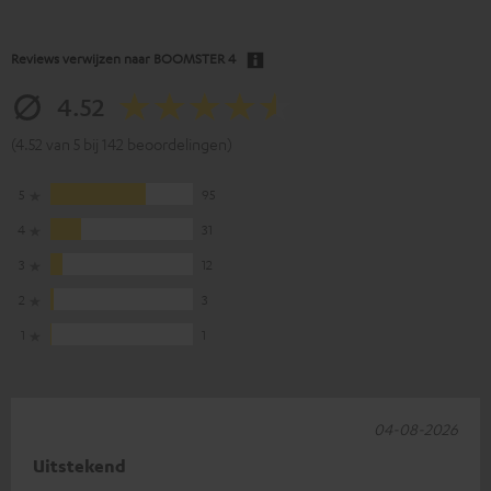
Reviews verwijzen naar
BOOMSTER 4
4.52
(4.52 van 5 bij 142 beoordelingen)
5
95
4
31
3
12
2
3
1
1
04-08-2026
Uitstekend