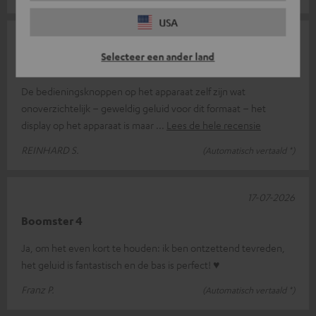
USA
21-07-2026
Selecteer een ander land
Waar licht is, is ook schaduw
De bedieningsknoppen op het apparaat zelf zijn wat
onoverzichtelijk – geweldig geluid voor dit formaat – het
display op het apparaat is maar
Lees de hele recensie
REINHARD S.
(Automatisch vertaald *)
17-07-2026
Boomster 4
Ja, om het even kort te houden: ik ben ontzettend tevreden,
het geluid is fantastisch en de bas is perfect! ♥
Franz P.
(Automatisch vertaald *)