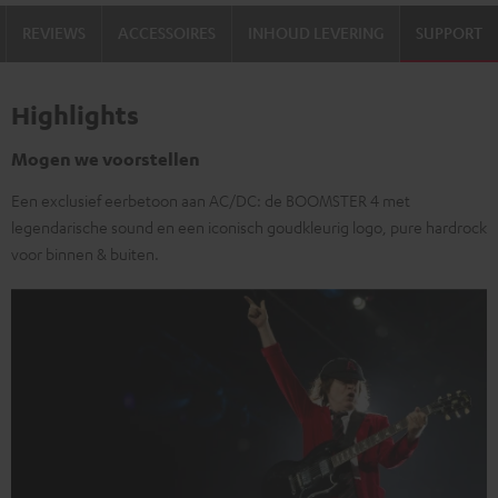
REVIEWS
ACCESSOIRES
INHOUD LEVERING
SUPPORT
Highlights
Mogen we voorstellen
Een exclusief eerbetoon aan AC/DC: de BOOMSTER 4 met
legendarische sound en een iconisch goudkleurig logo, pure hardrock
voor binnen & buiten.