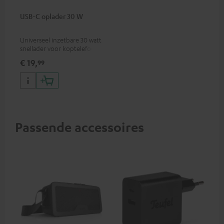
USB-C oplader 30 W
Universeel inzetbare 30 watt
snellader voor koptelefoons,
draagbare apparaten,
€ 19,
99
iPhones, Android
smartphones, tablets en USB-
C-apparaten
Passende accessoires