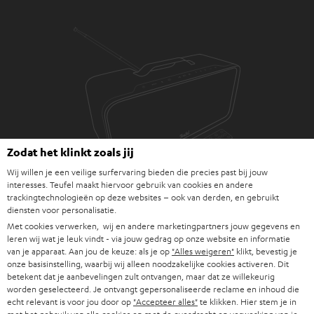
Zodat het klinkt zoals jij
Wij willen je een veilige surfervaring bieden die precies past bij jouw
interesses. Teufel maakt hiervoor gebruik van cookies en andere
© 2024 Onder licentie van Perryscope Productions, LLC/Epic Rights,
trackingtechnologieën op deze websites – ook van derden, en gebruikt
LLC
diensten voor personalisatie.
Met cookies verwerken, wij en andere marketingpartners jouw gegevens en
leren wij wat je leuk vindt - via jouw gedrag op onze website en informatie
van je apparaat. Aan jou de keuze: als je op
"Alles weigeren"
klikt, bevestig je
Downloads & support
onze basisinstelling, waarbij wij alleen noodzakelijke cookies activeren. Dit
betekent dat je aanbevelingen zult ontvangen, maar dat ze willekeurig
worden geselecteerd. Je ontvangt gepersonaliseerde reclame en inhoud die
D
Quick Start Guide: BOOMSTER 4 AC/DC Edition
echt relevant is voor jou door op
"Accepteer alles"
te klikken. Hier stem je in