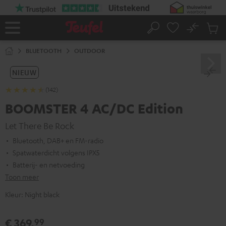
GA
NAAR
NHOUD
No
Ops
Home
Zoeken
Produ
winke
BLUETOOTH
OUTDOOR
NIEUW
(142)
BOOMSTER 4 AC/DC Edition
Let There Be Rock
Bluetooth, DAB+ en FM-radio
Spatwaterdicht volgens IPX5
Batterij- en netvoeding
Toon meer
Kleur:
Night black
€ 369,
99