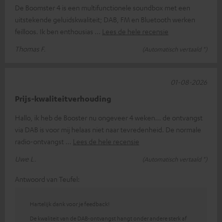
De Boomster 4 is een multifunctionele soundbox met een
uitstekende geluidskwaliteit; DAB, FM en Bluetooth werken
feilloos. Ik ben enthousias
Lees de hele recensie
Thomas F.
(Automatisch vertaald *)
01-08-2026
Prijs-kwaliteitverhouding
Hallo, ik heb de Booster nu ongeveer 4 weken... de ontvangst
via DAB is voor mij helaas niet naar tevredenheid. De normale
radio-ontvangst
Lees de hele recensie
Uwe L.
(Automatisch vertaald *)
Antwoord van Teufel:
Hartelijk dank voor je feedback!
De kwaliteit van de DAB-ontvangst hangt onder andere sterk af