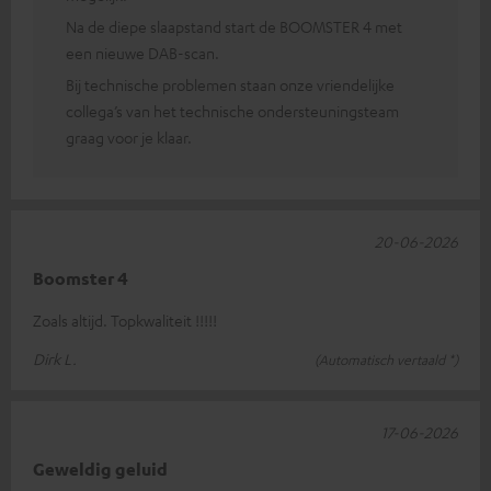
Na de diepe slaapstand start de BOOMSTER 4 met
een nieuwe DAB-scan.
Bij technische problemen staan onze vriendelijke
collega’s van het technische ondersteuningsteam
graag voor je klaar.
20-06-2026
Boomster 4
Zoals altijd. Topkwaliteit !!!!!
Dirk L.
(Automatisch vertaald *)
17-06-2026
Geweldig geluid