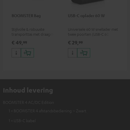
BOOMSTER Bag
USB-C oplader 60 W
Stijlvolle & robuuste
Universele 60 W snellader met
transporttas met draagriem
twee poorten (USB-C 60 W /
voor de BOOMSTER 4 en
USB 7,5 W), ideaal voor
€ 49,
€ 29,
99
99
BOOMSTER Special Editions
koptelefoons, laptops en
andere USB-C-apparaten tot
60 W
Inhoud levering
BOOMSTER 4 AC/DC Edition
1 × BOOMSTER 4 afstandsbediening – Zwart
1 × USB-C kabel