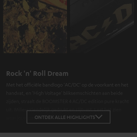
Rock 'n' Roll Dream
Met het officiële bandlogo 'AC/DC' op de voorkant en het
handvat, en 'High Voltage' bliksemschichten aan beide
zijden, straalt de BOOMSTER 4 AC/DC edition pure kracht
uit. Milieuvriendelijk gedrukt en slijtvast. Laat het zien
ONTDEK ALLE HIGHLIGHTS
waar jouw passie voor hardrock ligt.