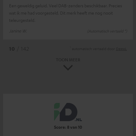
Een geweldig geluid. Veel DAB-zenders beschikbaar. Precies
wat ik me had voorgesteld. Dit merk heeft me nog nooit
teleurgesteld.
Janine W.
(Automatisch vertaald *)
*
10
/ 142
automatisch vertaald door
DeepL
TOON MEER
Score: 8 van 10