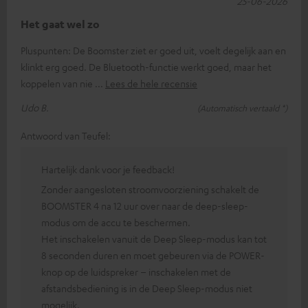
25-06-2026
Het gaat wel zo
Pluspunten: De Boomster ziet er goed uit, voelt degelijk aan en
klinkt erg goed. De Bluetooth-functie werkt goed, maar het
koppelen van nie
Lees de hele recensie
Udo B.
(Automatisch vertaald *)
Antwoord van Teufel:
Hartelijk dank voor je feedback!
Zonder aangesloten stroomvoorziening schakelt de
BOOMSTER 4 na 12 uur over naar de deep-sleep-
modus om de accu te beschermen.
Het inschakelen vanuit de Deep Sleep-modus kan tot
8 seconden duren en moet gebeuren via de POWER-
knop op de luidspreker – inschakelen met de
afstandsbediening is in de Deep Sleep-modus niet
mogelijk.