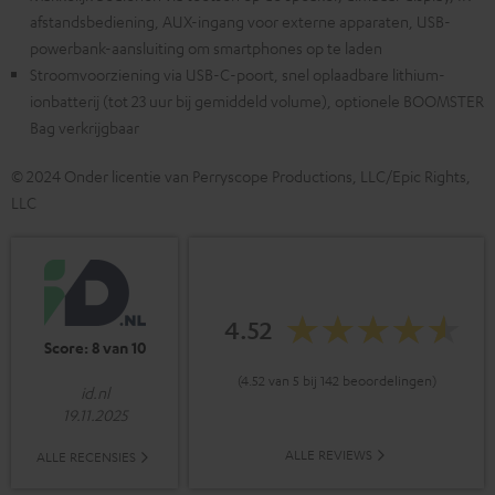
afstandsbediening, AUX-ingang voor externe apparaten, USB-
powerbank-aansluiting om smartphones op te laden
Stroomvoorziening via USB-C-poort, snel oplaadbare lithium-
ionbatterij (tot 23 uur bij gemiddeld volume), optionele BOOMSTER
Bag verkrijgbaar
© 2024 Onder licentie van Perryscope Productions, LLC/Epic Rights,
LLC
4.52
Score: 8 van 10
(4.52 van 5 bij 142 beoordelingen)
id.nl
19.11.2025
ALLE REVIEWS
ALLE RECENSIES