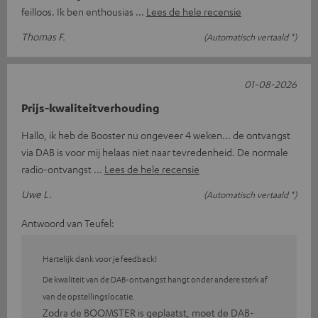
feilloos. Ik ben enthousias
Lees de hele recensie
Thomas F.
(Automatisch vertaald *)
01-08-2026
Prijs-kwaliteitverhouding
Hallo, ik heb de Booster nu ongeveer 4 weken... de ontvangst
via DAB is voor mij helaas niet naar tevredenheid. De normale
radio-ontvangst
Lees de hele recensie
Uwe L.
(Automatisch vertaald *)
Antwoord van Teufel:
Hartelijk dank voor je feedback!
De kwaliteit van de DAB-ontvangst hangt onder andere sterk af
van de opstellingslocatie.
Zodra de BOOMSTER is geplaatst, moet de DAB-