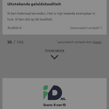
Uitstekende geluidskwaliteit
Ik ben helemaal tevreden. Het is mijn tweede exemplaar in
huis. Ik ben dol op de kwaliteit.
Rudelio K.
(Automatisch vertaald *)
*
10
/ 146
automatisch vertaald door
DeepL
TOON MEER
Score: 8 van 10