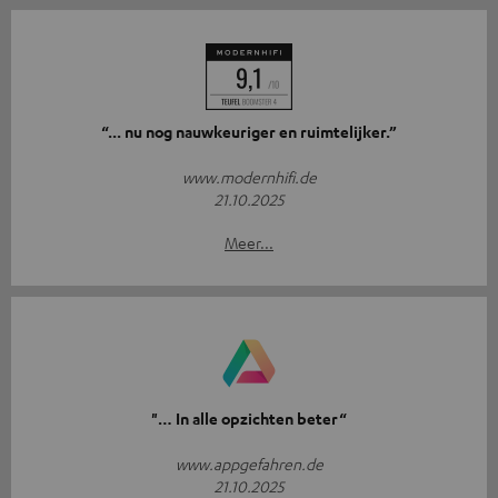
“... nu nog nauwkeuriger en ruimtelijker.”
www.modernhifi.de
21.10.2025
Meer...
"… In alle opzichten beter“
www.appgefahren.de
21.10.2025