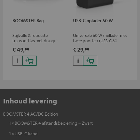
BOOMSTER Bag
USB-C oplader 60 W
Stijlvolle & robuuste
Universele 60 W snellader met
transporttas met draagriem
twee poorten (USB-C 60 W /
voor de BOOMSTER 4 en
USB 7,5 W), ideaal voor
€ 49,
€ 29,
99
99
BOOMSTER Special Editions
koptelefoons, laptops en
andere USB-C-apparaten tot
60 W
Inhoud levering
BOOMSTER 4 AC/DC Edition
1 × BOOMSTER 4 afstandsbediening – Zwart
1 × USB-C kabel