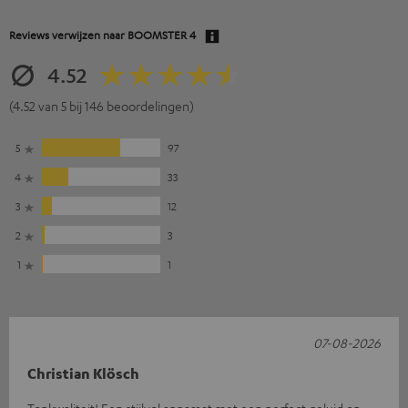
Reviews verwijzen naar
BOOMSTER 4
4.52
(4.52 van 5 bij 146 beoordelingen)
5
97
4
33
3
12
2
3
1
1
07-08-2026
Christian Klösch
Topkwaliteit! Een stijlvol apparaat met een perfect geluid op