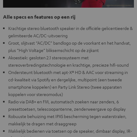
Alle specs en features op een rij
Krachtige stereo bluetooth speaker in de officiële gelicentieerde &
gelimiteerde AC/DC-uitvoering
Groot, slijtvast “AC/DC” bandlogo op de voorkant en het handvat,
plus “High Voltage” bliksemschicht op de zijkant
Akoestiek: gesloten 2.1 stereosysteem met
stereoverbredingstechnologie en krachtige, precieze hifi-sound
Ondersteunt bluetooth met apt-X® HD & AAC voor streaming in
cd-kwaliteit via Spotify en dergelijke, multipoint (een tweede
smartphone koppelen) en Party Link Stereo (twee apparaten
koppelen voor stereomodus)
Radio via DAB+ en FM, automatisch zoeken naar zenders, 6
presettoetsen, telescoopantenne, zenderweergave op display
Robuuste behuizing met IPX5 bescherming tegen waterstralen,
makkelijk te dragen met draaggreep
Makkelijk bedienen via toetsen op de speaker, dimbaar display, IR-