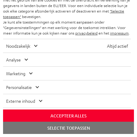
met het gebruik van alle cookies en met de overdracht en verwerking van je
u
t
f
gegevens in landen buiten de EU/EER. Voor een individuele selectie kun je
e
d
ook elke categorie afzonderlijk activeren of deactiveren en met
"Selectie
i
o
n
toepassen"
bevestigen.
i
C
Jouw persoonlijk koopadvies
e
Je kunt alle toestemmingen op elk moment aanpassen onder
r
"Gegevensinstellingen" en met werking voor de toekomst intrekken. Voor
o
o
+31 (0)20 8083195
i
m
meer informatie kun je ook kijken naar ons
privacybeleid
en het
impressum
.
Ma–vr 09:00–17:00 uur.
g
n
n
a
Weekend & Duitse feestdagen gesloten
Noodzakelijk
Altijd actief
l
t
f
t
Teufel support
o
a
o
i
Analyse
Hier vind je
Veelgestelde vragen
s
c
Storefinder
r
e
Marketing
s
t
Beleef onze producten live en van dichtbij. Kom
m
langs in een van onze stores.
a
i
a
Personalisatie
Overzicht
r
n
t
Externe inhoud
y
f
i
o
e
ACCEPTEER ALLES
1
r
Geldig t/m 15.08.2026, 23:59 uur. De kortingscode geldt alleen op
Chat
www.teufelaudio.nl en is niet geldig op reeds geplaatste en/of gedane
SELECTIE TOEPASSEN
m
starten
bestellingen en aankopen. Je kunt een kortingscode niet inruilen voor