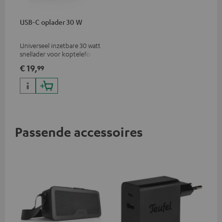
USB-C oplader 30 W
Universeel inzetbare 30 watt
snellader voor koptelefoons,
draagbare apparaten,
€ 19,
99
iPhones, Android
smartphones, tablets en USB-
C-apparaten
Passende accessoires