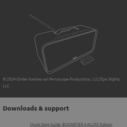
© 2024 Onder licentie van Perryscope Productions, LLC/Epic Rights,
LLC
Downloads & support
D
Quick Start Guide: BOOMSTER 4 AC/DC Edition