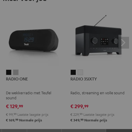
RADIO
RADIO
RADIO
RADIO
RADIO ONE
RADIO 3SIXTY
ONE
ONE
3SIXTY
3SIXTY
Zwart
Light
Zwart
Wit
De wekkerradio met Teufel
Radio, streaming en volle sound
gray
sound
€ 129,
€ 299,
99
99
€ 99,
99
Laatste laagste prijs
€ 229,
99
Laatste laagste prijs
99
99
€ 169,
Normale prijs
€ 349,
Normale prijs