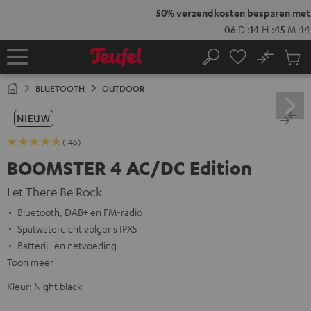
GA
50% verzendkosten besparen met
VKF-72F
NAAR
NHOUD
06
D
:
14
H
:
45
M
:
12
S
No
Ops
Home
Zoeken
Produ
winke
BLUETOOTH
OUTDOOR
NIEUW
(146)
BOOMSTER 4 AC/DC Edition
Let There Be Rock
Bluetooth, DAB+ en FM-radio
Spatwaterdicht volgens IPX5
Batterij- en netvoeding
Toon meer
Kleur:
Night black