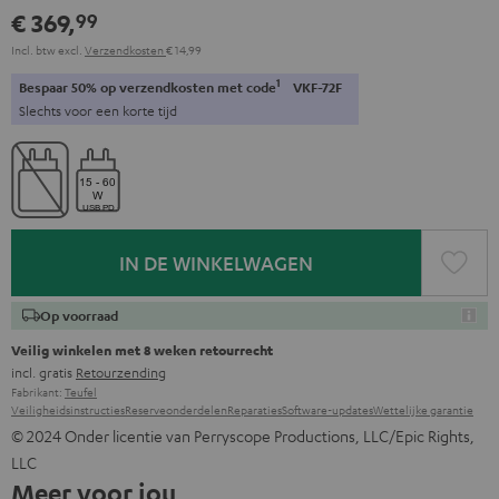
€ 369,
99
Incl. btw
excl.
Verzendkosten
€ 14,99
1
Bespaar 50% op verzendkosten met code
VKF-72F
Slechts voor een korte tijd
IN DE WINKELWAGEN
Op voorraad
Veilig winkelen met 8 weken retourrecht
incl. gratis
Retourzending
Fabrikant:
Teufel
Veiligheidsinstructies
Reserveonderdelen
Reparaties
Software-updates
Wettelijke garantie
© 2024 Onder licentie van Perryscope Productions, LLC/Epic Rights,
LLC
Meer voor jou