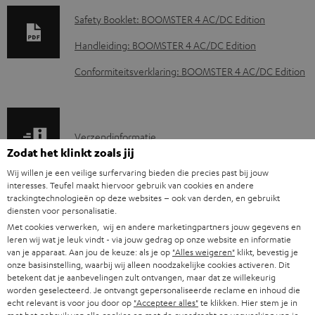
o
Safety Booklet: BOOMSTER 4 AC/DC Edition
w
Handleiding: BOOMSTER 4 AC/DC Edition
n
Conformiteitsverklaring: BOOMSTER 4 AC/DC Edition
l
o
a
V
Verzendinformatie
d
Zodat het klinkt zoals jij
e
d
Wij willen je een veilige surfervaring bieden die precies past bij jouw
r
o
interesses. Teufel maakt hiervoor gebruik van cookies en andere
z
trackingtechnologieën op deze websites – ook van derden, en gebruikt
c
diensten voor personalisatie.
G
Wettelijke garantie
e
u
Met cookies verwerken, wij en andere marketingpartners jouw gegevens en
a
leren wij wat je leuk vindt - via jouw gedrag op onze website en informatie
n
m
van je apparaat. Aan jou de keuze: als je op
"Alles weigeren"
klikt, bevestig je
r
d
onze basisinstelling, waarbij wij alleen noodzakelijke cookies activeren. Dit
e
betekent dat je aanbevelingen zult ontvangen, maar dat ze willekeurig
a
i
n
worden geselecteerd. Je ontvangt gepersonaliseerde reclame en inhoud die
A
Audiolexicon: technische begrippen snel uitgelegd
n
echt relevant is voor jou door op
"Accepteer alles"
te klikken. Hier stem je in
n
t