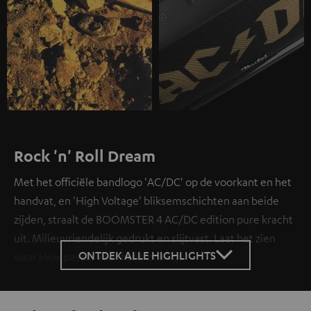
Rock 'n' Roll Dream
Met het officiële bandlogo 'AC/DC' op de voorkant en het
handvat, en 'High Voltage' bliksemschichten aan beide
zijden, straalt de BOOMSTER 4 AC/DC edition pure kracht
uit. Milieuvriendelijk gedrukt en slijtvast. Laat het zien
ONTDEK ALLE HIGHLIGHTS
waar jouw passie voor hardrock ligt.