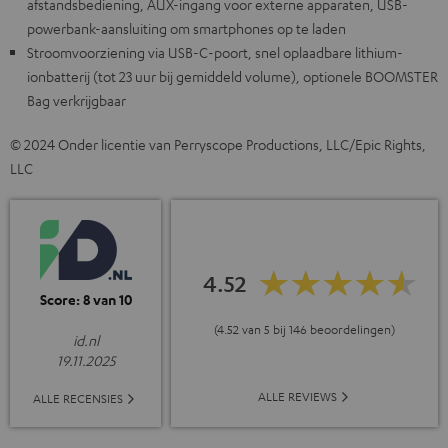
afstandsbediening, AUX-ingang voor externe apparaten, USB-
powerbank-aansluiting om smartphones op te laden
Stroomvoorziening via USB-C-poort, snel oplaadbare lithium-
ionbatterij (tot 23 uur bij gemiddeld volume), optionele BOOMSTER
Bag verkrijgbaar
© 2024 Onder licentie van Perryscope Productions, LLC/Epic Rights,
LLC
4.52
Score: 8 van 10
(4.52 van 5 bij 146 beoordelingen)
id.nl
19.11.2025
ALLE REVIEWS
ALLE RECENSIES