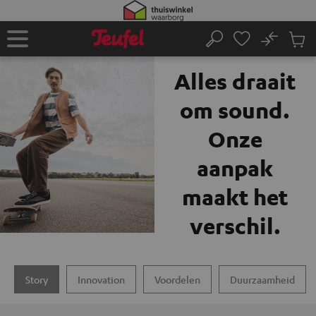
GA
NAAR
NHOUD
No
Ops
Het merk Teufel
Home
Zoeken
Produ
winke
Alles draait
om sound.
Onze
aanpak
maakt het
verschil.
Story
Innovation
Voordelen
Duurzaamheid