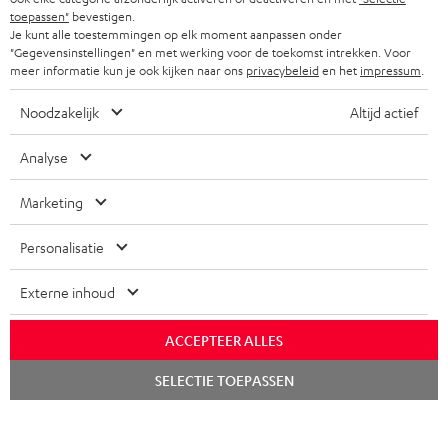
f
toepassen"
bevestigen.
BLUETOOTH KOPTELEFOONS
NEWSLETTER
Je kunt alle toestemmingen op elk moment aanpassen onder
BELGIË
"Gegevensinstellingen" en met werking voor de toekomst intrekken. Voor
COMPLETE SETS
meer informatie kun je ook kijken naar ons
privacybeleid
en het
impressum
.
STORES
FRANKRIJK
SPEAKERS
Noodzakelijk
Altijd actief
TEUFEL VOORDELEN
POLEN
ULTIMA
Analyse
TEUFEL STORY
IN-EAR
Marketing
SPANJE
MANAGEMENT
'Kennelijke' (typ)fouten voorbehouden. De op de foto's afgebeelde
FANSHOP
Personalisatie
DUURZAAMHEID
accessoires zijn niet bij de levering inbegrepen. Eventuele
ITALIË
verwijderingskosten voor batterijen zijn bij de prijs inbegrepen.
NIEUWKOMERS
Externe inhoud
NORMEN EN WAARDES
USA
©2026 Lautsprecher Teufel GmbH - All rights reserved.
STUDENTENKORTING
ACCEPTEER ALLES
Disclaimer
Algemene voorwaarden
Privacybeleid
ANDERE LANDEN
Chat
SELECTIE TOEPASSEN
KADOBON
Instellingen privacybeleid
EU Data Act
hier de overeenkomst herroepen
starten
TOEGANKELIJKHEID