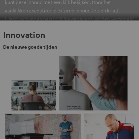
kunt deze inhoud met een klik bekijken. Door het
aanklikken accepteer je externe inhoud te zien krijgt.
Hierdoor kunnen persoonlijke gegevens worden verzameld
en aan derden doorgestuurd. Meer info hierover vind je in
Innovation
ons
privacybeleid
.
De nieuwe goede tijden