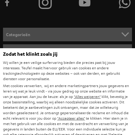
n
v
o
o
Categorieën
r
HOME CINEMA SPEAKERS
n
Bedrijf
Zodat het klinkt zoals jij
i
COMPLETE SYSTEMEN
Wij willen je een veilige surfervaring bieden die precies past bij jouw
SUPPORT
e
Teufel online shops
interesses. Teufel maakt hiervoor gebruik van cookies en andere
trackingtechnologieën op deze websites – ook van derden, en gebruikt
SOUNDBARS
u
CARRIÈRE
diensten voor personalisatie.
DUITSLAND
w
Met cookies verwerken, wij en andere marketingpartners jouw gegevens en
HIFI-SPEAKERS
leren wij wat je leuk vindt - via jouw gedrag op onze website en informatie
PERS & MARKETING
s
van je apparaat. Aan jou de keuze: als je op
"Alles weigeren"
klikt, bevestig je
OOSTENRIJK
SMART HOME
onze basisinstelling, waarbij wij alleen noodzakelijke cookies activeren. Dit
b
B2B
betekent dat je aanbevelingen zult ontvangen, maar dat ze willekeurig
r
worden geselecteerd. Je ontvangt gepersonaliseerde reclame en inhoud die
ZWITSERLAND
BLUETOOTH
PARTNERPROGRAMMA
echt relevant is voor jou door op
"Accepteer alles"
te klikken. Hier stem je in
i
met het gebruik van alle cookies en met de overdracht en verwerking van je
KOPTELEFOONS
gegevens in landen buiten de EU/EER. Voor een individuele selectie kun je
e
NEDERLAND
BLOG
ook elke categorie afzonderlijk activeren of deactiveren en met
"Selectie