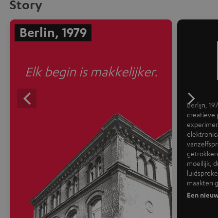
Story
Berlin, 1979
Elk begin is makkelijker.
Berlijn, 1
creatieve
experimen
elektronic
vanzelfspr
getrokken.
moeilijk, 
luidsprek
maakten g
Een nieuw