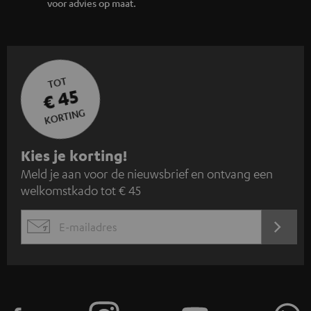
voor advies op maat.
TOT
€ 45
KORTING
A
Kies je korting!
Meld je aan voor de nieuwsbrief en ontvang een
a
welkomstkado tot € 45
n
m
AANM
EMAIL
e
WIDGET
l
d
e