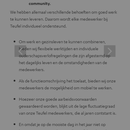
community.
We hebben allemaal verschillende behoeften om goed werk
Als b
te kunnen leveren. Daarom wordt elke medewerker bij
onze 
Teufel individueel ondersteund.
lever
Om werk en gezinsleven te kunnen combineren,
bieden wij flexibele werktijden en individuele
ouderschapsverlofregelingen die zijn afgestemd op
het dagelijks leven en de omstandigheden van de
medewerkers.
Als de functieomschrijving het toelaat, bieden wij onze
medewerkers de mogelijkheid om mobiel te werken.
Hoezeer onze goede aarbeidsvoorwaarden
gewaardeerd worden, blijkt uit de lage fluctuatiegraad
van onze Teufel medewerkers, die al jaren contstant is.
En omdat je op de mooiste dag in het jaar niet op