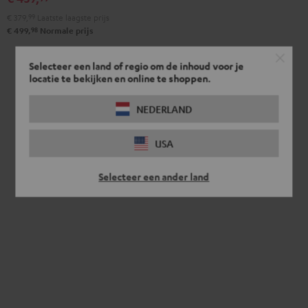
Set
Set
€ 379,
99
Laatste laagste prijs
Zwart
Wit
98
€ 499,
Normale prijs
Selecteer een land of regio om de inhoud voor je
locatie te bekijken en online te shoppen.
NEDERLAND
USA
Selecteer een ander land