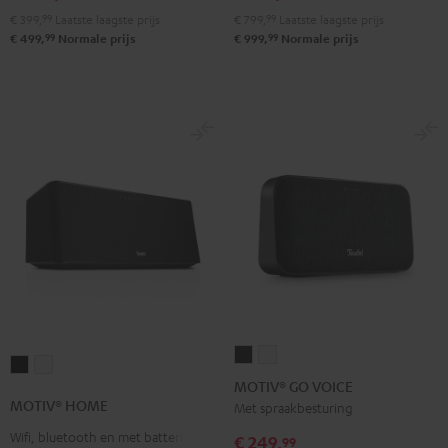
€ 399,
99
Laatste laagste prijs
€ 799,
99
Laatste laagste prijs
99
99
€ 499,
Normale prijs
€ 999,
Normale prijs
MOTIV®
MOTIV®
MOTIV®
MOTIV®
GO
GO
MOTIV® GO VOICE
HOME
HOME
VOICE
VOICE
MOTIV® HOME
Met spraakbesturing
Zwart
Wit
Night
Silver
Wifi, bluetooth en met batterij
€ 249,
99