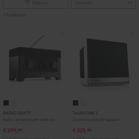
Filteren
7 Producten
RADIO
RADIO
Teufel
Teufel
3SIXTY
3SIXTY
ONE
ONE
RADIO 3SIXTY
Teufel ONE S
Zwart
Wit
S
S
Radio, streaming en volle sound
Onze kleinste wifi-speaker
Zwart
Wit
€ 299,
€ 229,
99
99
€ 229,
99
Laatste laagste prijs
€ 199,
99
Laatste laagste prijs