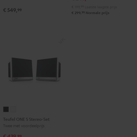
black
White
€ 199,
99
Laatste laagste prijs
€ 549,
99
99
€ 299,
Normale prijs
Teufel
Teufel
ONE
ONE
Teufel ONE S Stereo-Set
S
S
Twee met voordeelprijs
Stereo-
Stereo-
€ 439,
99