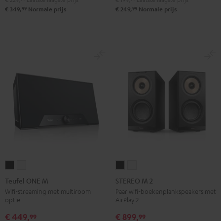
99
99
€ 349,
Normale prijs
€ 249,
Normale prijs
Teufel
Teufel
STEREO
STEREO
ONE
ONE
M
M
Teufel ONE M
STEREO M 2
M
M
2
2
Wifi-streaming met multiroom
Paar wifi-boekenplankspeakers met
optie
AirPlay 2
Zwart
Wit
Zwart
Wit
€ 449,
€ 899,
99
99