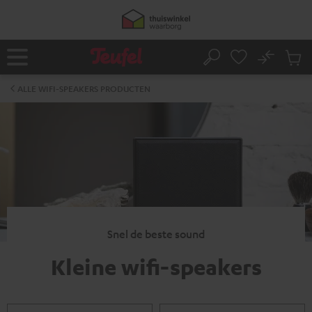
GA
NAAR
NHOUD
No
Ops
Home
Zoeken
Produ
winke
ALLE WIFI-SPEAKERS PRODUCTEN
Snel de beste sound
Kleine wifi-speakers