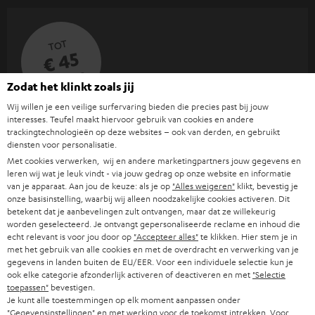
Waarom kleine wifi-speakers van Teufel?
Teufel brengt sinds 1979 luidspreker-expertise naar elk compact model:
TOT
€ 45
Dynamore®-technologie en afgestemde
Hifi-geluid in klein formaat:
drivers voor vol geluid met verrassende bas uit een compacte behuizing.
KORTING
Zodat het klinkt zoals jij
koppel meerdere speakers via de app en luister
Teufel Home multiroom:
in elk kamers. Combineerbaar met
grote wifi-speakers
en
wifi-soundbars
.
Wij willen je een veilige surfervaring bieden die precies past bij jouw
A
Kies je korting!
interesses. Teufel maakt hiervoor gebruik van cookies en andere
stream rechtstreeks vanuit de app
Spotify Connect, AirPlay 2 en meer:
trackingtechnologieën op deze websites – ook van derden, en gebruikt
Meld je aan voor de nieuwsbrief en ontvang een
a
zonder bluetooth-
diensten voor personalisatie.
welkomstkado tot € 45
verbinding. Neem een telefoontje aan terwijl de muziek doorspeelt.
n
Met cookies verwerken, wij en andere marketingpartners jouw gegevens en
begin en eindig je dag met
Wekker en sleeptimer:
leren wij wat je leuk vindt - via jouw gedrag op onze website en informatie
m
muziek. Ideaal als slaapkamerspeaker.
van je apparaat. Aan jou de keuze: als je op
"Alles weigeren"
klikt, bevestig je
AANM
EMAIL
onze basisinstelling, waarbij wij alleen noodzakelijke cookies activeren. Dit
e
geen wifi? Stream alsnog muziek vanaf je
Bluetooth in elk model:
betekent dat je aanbevelingen zult ontvangen, maar dat ze willekeurig
WIDGET
telefoon via bluetooth.
l
worden geselecteerd. Je ontvangt gepersonaliseerde reclame en inhoud die
ontwikkeld in Berlijn, direct van de fabrikant,
8 weken proefluisteren:
echt relevant is voor jou door op
"Accepteer alles"
te klikken. Hier stem je in
d
met het gebruik van alle cookies en met de overdracht en verwerking van je
gratis retourneren.
gegevens in landen buiten de EU/EER. Voor een individuele selectie kun je
e
Wifi, bluetooth en multiroom: hoe werkt het?
ook elke categorie afzonderlijk activeren of deactiveren en met
"Selectie
n
toepassen"
bevestigen.
Wifi-speakers verbinden via je thuisnetwerk. De verbinding is stabieler dan
Je kunt alle toestemmingen op elk moment aanpassen onder
v
bluetooth en valt niet weg als je met je telefoon naar een andere kamer
"Gegevensinstellingen" en met werking voor de toekomst intrekken. Voor