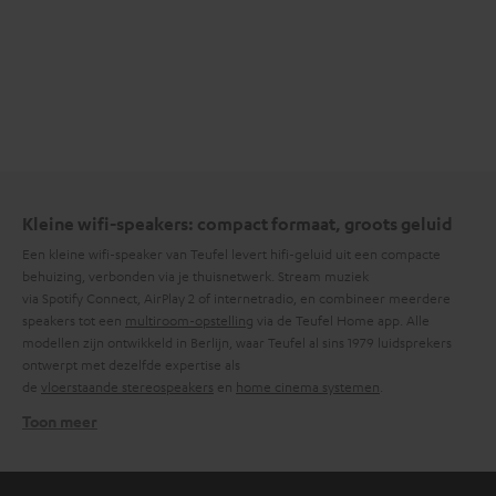
Kleine wifi-speakers: compact formaat, groots geluid
Een kleine wifi-speaker van Teufel levert hifi-geluid uit een compacte
behuizing, verbonden via je thuisnetwerk. Stream muziek
via Spotify Connect, AirPlay 2 of internetradio, en combineer meerdere
speakers tot een
multiroom-opstelling
via de Teufel Home app. Alle
modellen zijn ontwikkeld in Berlijn, waar Teufel al sins 1979 luidsprekers
ontwerpt met dezelfde expertise als
de
vloerstaande stereospeakers
en
home cinema systemen
.
Toon meer
Wanneer kies je een kleine wifi-speaker?
Een compacte wifi-speaker kies je wanneer je thuis wilt streamen zonder
dat de speaker veel ruimte