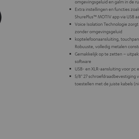
omgevingsgeluid en galm in de r
Extra instellingen en functies zo
ShurePlus™ MOTIV app via USB aa
Voice Isolation Technologie zorg
zonder omgevingsgeluid
koptelefoonaansluiting, touchpa
Robuuste, volledig metalen cons
Gemakkelijk op te zetten – uitpak
software
USB- en XLR-aansluiting voor pc 
5/8" 27 schroefdraadbevestiging 
toestellen met de juiste kabels (