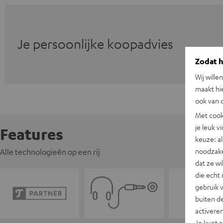
Je persoonlijke koopadvies
Zodat he
Wij wille
maakt hi
ook van d
Met cook
je leuk v
Features
keuze: al
noodzake
Alle technologieën op een rij
dat ze w
die echt 
gebruik 
buiten de
activere
Je kunt 