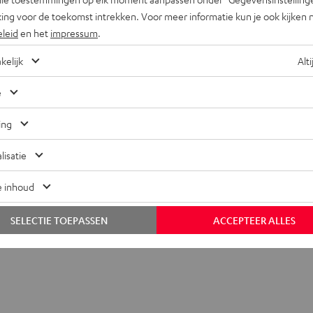
ing voor de toekomst intrekken. Voor meer informatie kun je ook kijken 
eleid
en het
impressum
.
kelijk
Alti
MV7
e
ge spraak-en zangmicrofoon voor podcasts, Youtube-video's, co
e kwaliteit
ing
lisatie
ansluitingen
e inhoud
t [PDF]
SELECTIE TOEPASSEN
ACCEPTEER ALLES