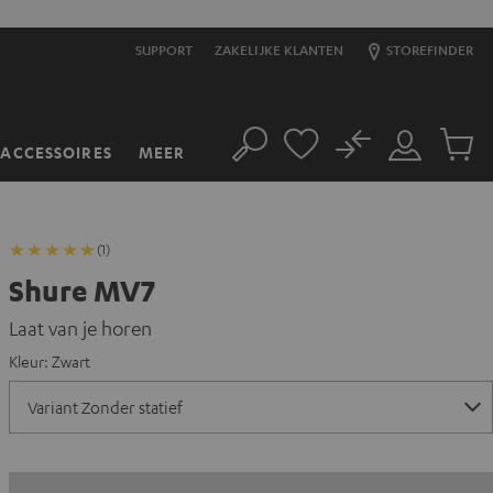
SUPPORT
ZAKELIJKE KLANTEN
STOREFINDER
No
ACCESSOIRES
MEER
Zoeken
Mijn
Produc
account
winkel
(1)
Shure MV7
Laat van je horen
Kleur:
Zwart