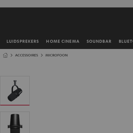
GA
NAAR
NHOUD
LUIDSPREKERS
HOME CINEMA
SOUNDBAR
BLUE
Home
ACCESSOIRES
MICROFOON