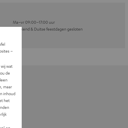
Ma–vr 09:00–17:00 uur
Weekend & Duitse feestdagen gesloten
ufel
sites –
wij wat
jou de
lleen
n, maar
en inhoud
et het
landen
lijk
en" en