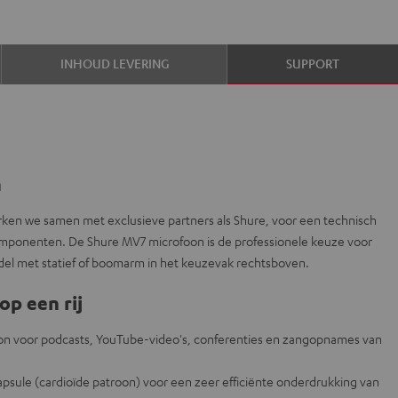
INHOUD LEVERING
SUPPORT
n
erken we samen met exclusieve partners als Shure, voor een technisch
omponenten. De Shure MV7 microfoon is de professionele keuze voor
el met statief of boomarm in het keuzevak rechtsboven.
op een rij
on voor podcasts, YouTube-video's, conferenties en zangopnames van
sule (cardioïde patroon) voor een zeer efficiënte onderdrukking van