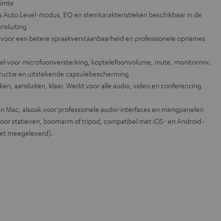
uimte
als Auto Level-modus, EQ en stemkarakteristieken beschikbaar in de
nsluiting
t voor een betere spraakverstaanbaarheid en professionele opnames
nel voor microfoonversterking, koptelefoonvolume, mute, monitormix.
tructie en uitstekende capsulebescherming
ken, aansluiten, klaar. Werkt voor alle audio, video en conferencing
en Mac, alsook voor professionele audio-interfaces en mengpanelen
voor statieven, boomarm of tripod, compatibel met iOS- en Android-
niet meegeleverd).