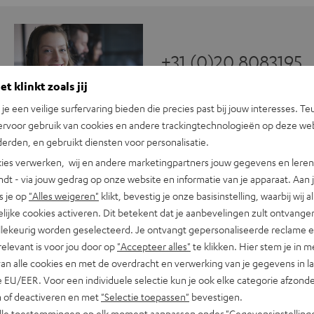
+31 (0)20 8083195
t klinkt zoals jij
n je een veilige surfervaring bieden die precies past bij jouw interesses. Te
ervoor gebruik van cookies en andere trackingtechnologieën op deze web
erden, en gebruikt diensten voor personalisatie.
ies verwerken, wij en andere marketingpartners jouw gegevens en leren 
indt - via jouw gedrag op onze website en informatie van je apparaat. Aan 
s je op
"Alles weigeren"
klikt, bevestig je onze basisinstelling, waarbij wij a
lijke cookies activeren. Dit betekent dat je aanbevelingen zult ontvange
illekeurig worden geselecteerd. Je ontvangt gepersonaliseerde reclame 
relevant is voor jou door op
"Accepteer alles"
te klikken. Hier stem je in m
van alle cookies en met de overdracht en verwerking van je gegevens in 
 EU/EER. Voor een individuele selectie kun je ook elke categorie afzonder
n of deactiveren en met
"Selectie toepassen"
bevestigen.
alle toestemmingen op elk moment aanpassen onder "Gegevensinstelling