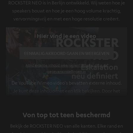
ROCKSTER NEO is in Berlijn ontwikkeld. Wij weten hoe je
speakers bouwt en hoe je een hoog volume krachtig,
vervormingsvrij en met een hoge resolutie creëert.
Hier vind je een video
EENMALIG AKKOORD GAAN EN WEERGEVEN
Altijd externe inhoud weergeven? Schakel dit in de
gegevensinstellingen in
De YouTube/Vimeo video's bevatten externe inhoud.
Je kunt deze inhoud met een klik bekijken. Door het
aanklikken accepteer je externe inhoud te zien krijgt.
Hierdoor kunnen persoonlijke gegevens worden
Von top tot teen beschermd
verzameld en aan derden doorgestuurd. Meer info
hierover vind je in ons
privacybeleid
.
Bekijk de ROCKSTER NEO van alle kanten. Elke rand en