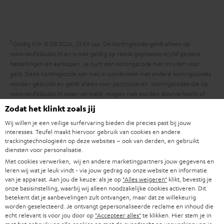
n
t
k
y
f
i
s
o
e
.
1
r
Geldig t/m 15.08.2026, 23:59 uur. De kortingscode geldt alleen op
t
www.teufelaudio.nl en is niet geldig op reeds geplaatste en/of gedane
m
bestellingen en aankopen. Je kunt een kortingscode niet inruilen voor
i
a
geld. Deze kortingscode kan niet in combinatie met andere kortingscodes
t
worden gebruikt en geldt alleen voor particulieren. Kortingscodes die op
t
www.teufelaudio.nl staan vermeld, mogen niet worden doorverkocht of
l
i
gepubliceerd worden door derden zonder schriftelijke toestemming van
Zodat het klinkt zoals jij
e
Lautsprecher Teufel GmbH. Voor de exacte voorwaarden verwijzen wij je
e
Wij willen je een veilige surfervaring bieden die precies past bij jouw
naar de
Algemene Voorwaarden
.
_
interesses. Teufel maakt hiervoor gebruik van cookies en andere
trackingtechnologieën op deze websites – ook van derden, en gebruikt
h
diensten voor personalisatie.
i
Met cookies verwerken, wij en andere marketingpartners jouw gegevens en
leren wij wat je leuk vindt - via jouw gedrag op onze website en informatie
d
van je apparaat. Aan jou de keuze: als je op
"Alles weigeren"
klikt, bevestig je
8 weken bedenktijd
onze basisinstelling, waarbij wij alleen noodzakelijke cookies activeren. Dit
d
betekent dat je aanbevelingen zult ontvangen, maar dat ze willekeurig
e
worden geselecteerd. Je ontvangt gepersonaliseerde reclame en inhoud die
Gratis retourneren
echt relevant is voor jou door op
"Accepteer alles"
te klikken. Hier stem je in
n