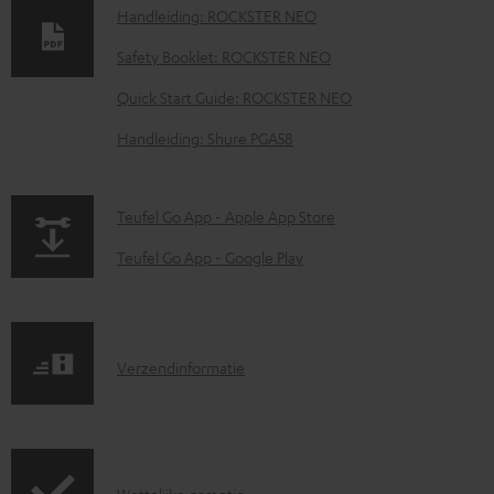
w
Handleiding: ROCKSTER NEO
n
Safety Booklet: ROCKSTER NEO
l
o
Quick Start Guide: ROCKSTER NEO
a
Handleiding: Shure PGA58
d
d
p
Teufel Go App - Apple App Store
o
a
Teufel Go App - Google Play
c
g
u
e
m
.
e
V
Verzendinformatie
p
n
e
r
t
r
o
e
z
d