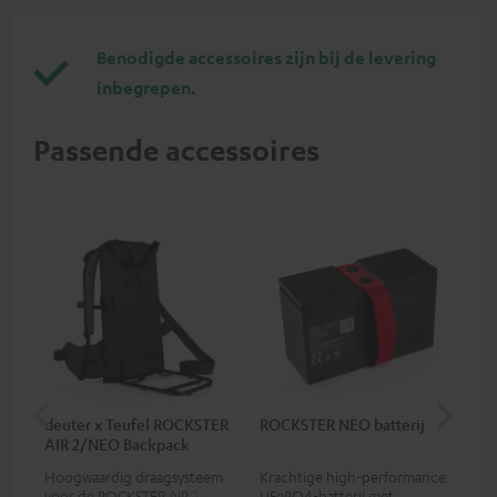
Benodigde accessoires zijn bij de levering
inbegrepen.
Passende accessoires
deuter x Teufel ROCKSTER
ROCKSTER NEO batterij
RO
AIR 2/NEO Backpack
Hoogwaardig draagsysteem
Krachtige high-performance
Bes
voor de ROCKSTER AIR 2 en
LiFePO4-batterij met
RO