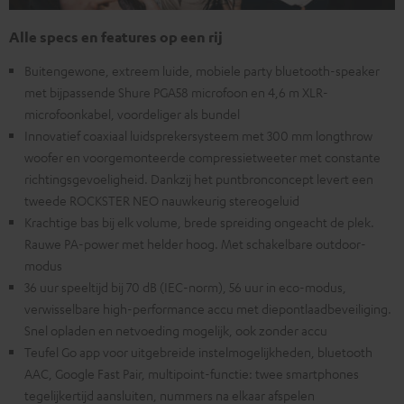
Alle specs en features op een rij
Buitengewone, extreem luide, mobiele party bluetooth-speaker
met bijpassende Shure PGA58 microfoon en 4,6 m XLR-
microfoonkabel, voordeliger als bundel
Innovatief coaxiaal luidsprekersysteem met 300 mm longthrow
woofer en voorgemonteerde compressietweeter met constante
richtingsgevoeligheid. Dankzij het puntbronconcept levert een
tweede ROCKSTER NEO nauwkeurig stereogeluid
Krachtige bas bij elk volume, brede spreiding ongeacht de plek.
Rauwe PA-power met helder hoog. Met schakelbare outdoor-
modus
36 uur speeltijd bij 70 dB (IEC-norm), 56 uur in eco-modus,
verwisselbare high-performance accu met diepontlaadbeveiliging.
Snel opladen en netvoeding mogelijk, ook zonder accu
Teufel Go app voor uitgebreide instelmogelijkheden, bluetooth
AAC, Google Fast Pair, multipoint-functie: twee smartphones
tegelijkertijd aansluiten, nummers na elkaar afspelen