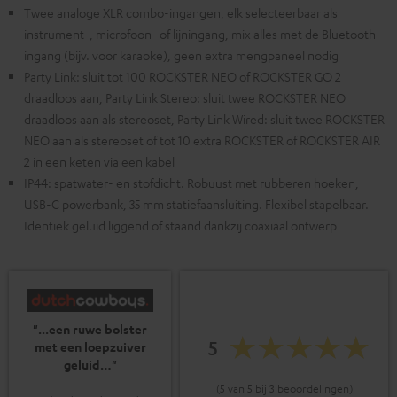
Twee analoge XLR combo-ingangen, elk selecteerbaar als
instrument-, microfoon- of lijningang, mix alles met de Bluetooth-
ingang (bijv. voor karaoke), geen extra mengpaneel nodig
Party Link: sluit tot 100 ROCKSTER NEO of ROCKSTER GO 2
draadloos aan, Party Link Stereo: sluit twee ROCKSTER NEO
draadloos aan als stereoset, Party Link Wired: sluit twee ROCKSTER
NEO aan als stereoset of tot 10 extra ROCKSTER of ROCKSTER AIR
2 in een keten via een kabel
IP44: spatwater- en stofdicht. Robuust met rubberen hoeken,
USB-C powerbank, 35 mm statiefaansluiting. Flexibel stapelbaar.
Identiek geluid liggend of staand dankzij coaxiaal ontwerp
"...een ruwe bolster
5
met een loepzuiver
geluid…"
(5 van 5 bij 3 beoordelingen)