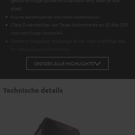
geluid en hoge spraakverstaanbaarheid, waar je ook
staat
Enorme basreflexpoorten elimineren luchtstroomruis
Class D-versterker van Texas Instruments en 32-bits DSP
voor een hoge dynamiek
Extreem lange bas-midrange driver voor krachtige bas
en natuurlijke middentonen
ONTDEK ALLE HIGHLIGHTS
Technische details