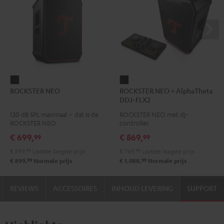
ROCKSTER
ROCKSTER
ROCKSTER NEO
ROCKSTER NEO + AlphaTheta
NEO
NEO
DDJ-FLX2
Zwart
+
130 dB SPL maximaal – dat is de
ROCKSTER NEO met dj-
AlphaTheta
ROCKSTER NEO.
controller
DDJ-
€ 699,
€ 869,
99
99
FLX2
€ 599,
99
Laatste laagste prijs
€ 769,
99
Laatste laagste prijs
Zwart
99
99
€ 899,
Normale prijs
€ 1.088,
Normale prijs
REVIEWS
ACCESSOIRES
INHOUD LEVERING
SUPPORT