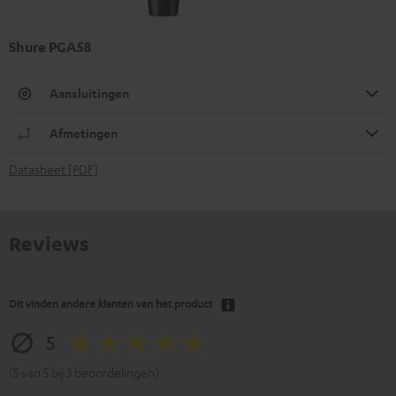
Shure PGA58
Aansluitingen
Afmetingen
Datasheet [PDF]
Reviews
Dit vinden andere klanten van het product
5
(5 van 5 bij 3 beoordelingen)