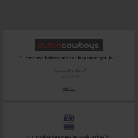
"...een ruwe bolster met een loepzuiver geluid…"
dutchcowboys.nl
11.07.2025
Meer...
“...uitstekend en meerlagig geluidsbeeld.”