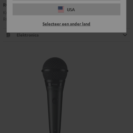
ROCKSTER NEO batterij
USA
Krachtige batterij voor ROCKSTER NEO & Fender x Teufel
ROCKSTER NEO
Selecteer een ander land
Elektronica