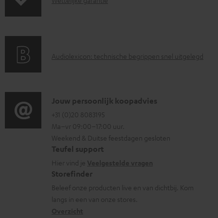
G
n
Wettelijke garantie
e
u
a
n
c
r
d
t
a
i
.
A
Audiolexicon: technische begrippen snel uitgelegd
n
n
s
u
t
f
u
d
i
o
p
i
C
Jouw persoonlijk koopadvies
e
r
p
o
o
+31 (0)20 8083195
i
m
o
Ma–vr 09:00–17:00 uur.
g
n
n
a
Weekend & Duitse feestdagen gesloten
r
l
t
f
t
Teufel support
t
o
a
o
i
Hier vind je
Veelgestelde vragen
.
s
c
Storefinder
r
e
l
s
t
Beleef onze producten live en van dichtbij. Kom
m
i
langs in een van onze stores.
a
i
a
Overzicht
n
r