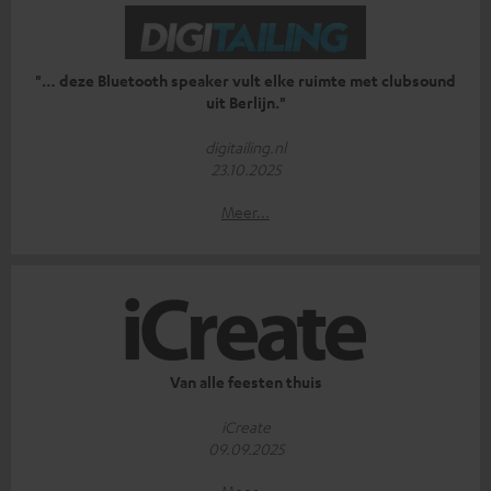
"… deze Bluetooth speaker vult elke ruimte met clubsound
uit Berlijn."
digitailing.nl
23.10.2025
Meer...
Van alle feesten thuis
iCreate
09.09.2025
Meer...