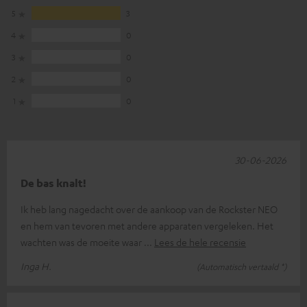
5
3
4
0
3
0
2
0
1
0
30-06-2026
De bas knalt!
Ik heb lang nagedacht over de aankoop van de Rockster NEO
en hem van tevoren met andere apparaten vergeleken. Het
wachten was de moeite waar
Lees de hele recensie
Inga H.
(Automatisch vertaald *)