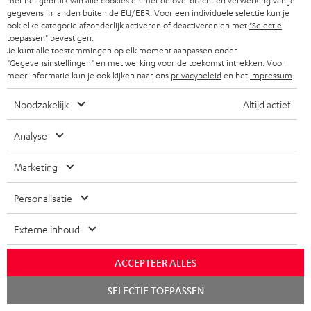
met het gebruik van alle cookies en met de overdracht en verwerking van je
gegevens in landen buiten de EU/EER. Voor een individuele selectie kun je
Inhouse klantenservice
ook elke categorie afzonderlijk activeren of deactiveren en met
"Selectie
toepassen"
bevestigen.
Audio-expertise sinds 1979
Je kunt alle toestemmingen op elk moment aanpassen onder
"Gegevensinstellingen" en met werking voor de toekomst intrekken. Voor
meer informatie kun je ook kijken naar ons
privacybeleid
en het
impressum
.
Noodzakelijk
Altijd actief
Analyse
Marketing
Personalisatie
Externe inhoud
ACCEPTEER ALLES
Chat
SELECTIE TOEPASSEN
starten
Teufel blog