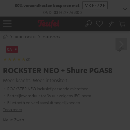
GA
50% verzendkosten besparen met
VKF-72F
NAAR
NHOUD
05
D
:
03
H
:
27
M
:
29
S
No
Ops
Home
Zoeken
Produ
winke
BLUETOOTH
OUTDOOR
SALE
(3)
ROCKSTER NEO + Shure PGA58
Meer kracht. Meer intensiteit.
ROCKSTER NEO inclusief passende microfoon
Batterijlevensduur tot 36 uur volgens IEC-norm
Bluetooth en veel aansluitmogelijkheden
Toon meer
Kleur:
Zwart