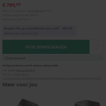
€ 789,
99
Setprijs incl. btw
excl.
Verzendkosten
€ 19,99
Laatste laagste prijs
€ 684,
99
Normale prijs
€ 994,
99
1
Bespaar 50% op verzendkosten met code
VKF-72F
Slechts voor een korte tijd
IN DE WINKELWAGEN
Op voorraad
Veilig winkelen met 8 weken retourrecht
incl. gratis
Retourzending
Fabrikant:
Teufel
,
Shure
Veiligheidsinstructies
Reserveonderdelen
Reparaties
Software-updates
Wettelijke garantie
Meer voor jou