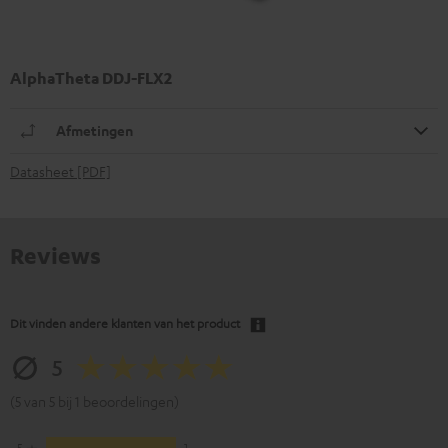
AlphaTheta DDJ-FLX2
Afmetingen
Datasheet [PDF]
Reviews
Dit vinden andere klanten van het product
5
(5 van 5 bij 1 beoordelingen)
5
1