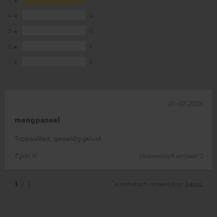
4
0
3
0
2
0
1
0
01-07-2026
mengpaneel
Topkwaliteit, geweldig geluid
Egon V.
(Automatisch vertaald *)
*
1
/ 1
automatisch vertaald door
DeepL