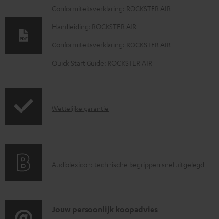
D
Conformiteitsverklaring: ROCKSTER AIR
o
Handleiding: ROCKSTER AIR
w
Conformiteitsverklaring: ROCKSTER AIR
n
Quick Start Guide: ROCKSTER AIR
l
o
a
G
Wettelijke garantie
d
a
d
r
o
a
c
A
Audiolexicon: technische begrippen snel uitgelegd
n
u
u
t
m
d
i
e
i
C
Jouw persoonlijk koopadvies
e
n