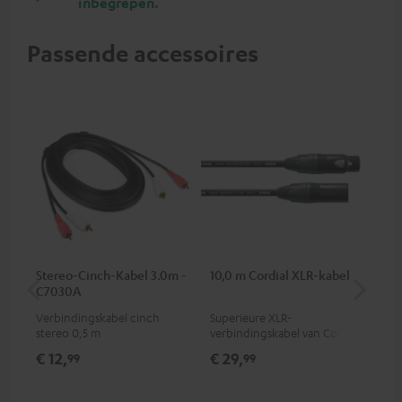
inbegrepen.
Passende accessoires
Stereo-Cinch-Kabel 3.0m -
10,0 m Cordial XLR-kabel
Ver
C7030A
mm
Verbindingskabel cinch
Superieure XLR-
Uni
stereo 0,5 m
verbindingskabel van Cordial
ste
€ 12,
€ 29,
€ 
99
99