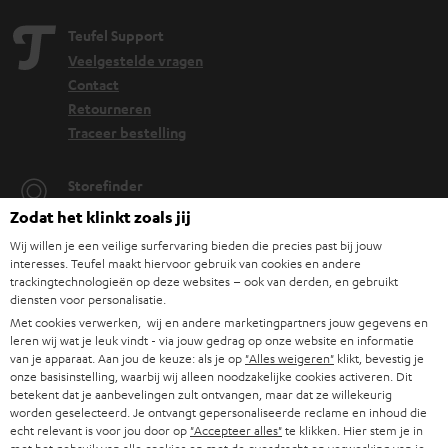
Teufel Support
Veelgestelde vragen
Contact
Retourneren
Traceer bestelling
Storefinder
Beleef onze producten van dichtbij en kom naar de store
Zodat het klinkt zoals jij
voor advies op maat.
Wij willen je een veilige surfervaring bieden die precies past bij jouw
interesses. Teufel maakt hiervoor gebruik van cookies en andere
trackingtechnologieën op deze websites – ook van derden, en gebruikt
diensten voor personalisatie.
Met cookies verwerken, wij en andere marketingpartners jouw gegevens en
leren wij wat je leuk vindt - via jouw gedrag op onze website en informatie
TOT
van je apparaat. Aan jou de keuze: als je op
"Alles weigeren"
klikt, bevestig je
€ 45
onze basisinstelling, waarbij wij alleen noodzakelijke cookies activeren. Dit
KORTING
betekent dat je aanbevelingen zult ontvangen, maar dat ze willekeurig
worden geselecteerd. Je ontvangt gepersonaliseerde reclame en inhoud die
echt relevant is voor jou door op
"Accepteer alles"
te klikken. Hier stem je in