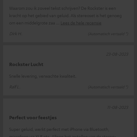
Waarom zou ik zoveel tekst schrijven? De Rockster is een
kracht op het gebied van geluid. Als stereoset is het genoeg
om een middelgrote zaa
Lees de hele recensie
Dirk H.
(Automatisch vertaald *)
23-08-2023
Rockster Lucht
Snelle levering, verwachte kwaliteit.
Ralf L.
(Automatisch vertaald *)
11-08-2023
Perfect voor feestjes
Super geluid, werkt perfect met iPhone via Bluetooth,
microfoon via XLR etc. Alleen het instellen van de stereo-