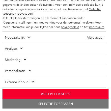
A
Kies je korting!
met het gebruik van alle cookies en met de overdracht en verwerking van je
gegevens in landen buiten de EU/EER. Voor een individuele selectie kun je
Meld je aan voor de nieuwsbrief en ontvang een
a
ook elke categorie afzonderlijk activeren of deactiveren en met
"Selectie
welkomstkado tot € 45
toepassen"
bevestigen.
n
Je kunt alle toestemmingen op elk moment aanpassen onder
m
"Gegevensinstellingen" en met werking voor de toekomst intrekken. Voor
meer informatie kun je ook kijken naar ons
privacybeleid
en het
impressum
.
AANM
EMAIL
e
WIDGET
Noodzakelijk
Altijd actief
l
d
Analyse
e
Marketing
n
v
Personalisatie
o
Externe inhoud
o
Categorieën
r
ACCEPTEER ALLES
HOME CINEMA SPEAKERS
n
Bedrijf
Chat
SELECTIE TOEPASSEN
i
starten
COMPLETE SYSTEMEN
SUPPORT