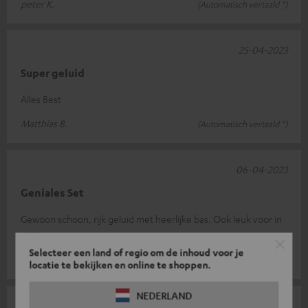
peter K.
(Automatisch vertaald *)
25-04-2023
Super geluid
Alles Best
Matthias B.
(Automatisch vertaald *)
06-04-2023
Geniales Set
Gewoon schoon, rijk geluid met heerlijke bas. Ook leuk voor in
de buurt.
Selecteer een land of regio om de inhoud voor je
Thomas D.
(Automatisch vertaald *)
locatie te bekijken en online te shoppen.
NEDERLAND
01-03-2023