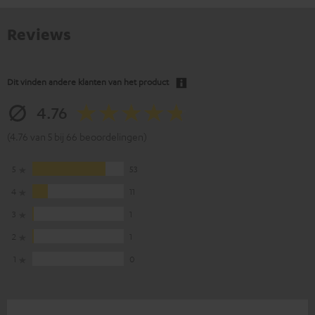
Reviews
Dit vinden andere klanten van het product
4.76
(4.76 van 5 bij 66 beoordelingen)
5
53
4
11
3
1
2
1
1
0