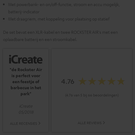
Met powerbank- en on/off-functie, stroom en accu mogelijk,
batterij-indicator
Met draagriem, met koppeling voor plaatsing op statief
De set bevat een XLR-kabel en twee ROCKSTER AIR's met een
oplaadbare batterij en een stroomkabel.
"de Rockster Air
is perfect voor
4.76
een feestje of
barbecue in het
park"
(4.76 van 5 bij 66 beoordelingen)
iCreate
05/2018
ALLE REVIEWS
ALLE RECENSIES