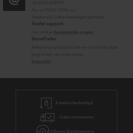
o
o
+31 (0)20 8083195
i
t
Ma–vr 09:00–17:00 uur.
g
n
n
e
Weekend & Duitse feestdagen gesloten
l
t
f
n
Teufel support
o
a
o
Hier vind je
Veelgestelde vragen
s
c
Storefinder
r
s
t
Beleef onze producten live en van dichtbij. Kom
m
langs in een van onze stores.
a
i
a
Overzicht
r
n
t
y
f
i
o
e
r
m
8 weken bedenktijd
a
Gratis retourneren
t
i
Inhouse klantenservice