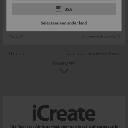
Super geluid, snelste levering
USA
Met de aansluitkabel een geweldig stereogeluid. Een vriend
Selecteer een ander land
voor binnen en buiten.
Tobias S.
(Automatisch vertaald *)
*
10
/ 66
automatisch vertaald door
DeepL
TOON MEER
"de Rockster Air is perfect voor een feestje of barbecue in