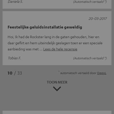
Daniela S.
(Automatisch vertaald *)
20-03-2017
Feestelijke geluidsinstallatie geweldig
Hoi, Ik had de Rockster lang in de gaten gehouden, hier en
daar geflirt en hem uiteindelijk geslagen toen er een speciale
aanbieding was met
Lees de hele recensie
Tobias F.
(Automatisch vertaald *)
*
10
/ 33
automatisch vertaald door
DeepL
TOON MEER