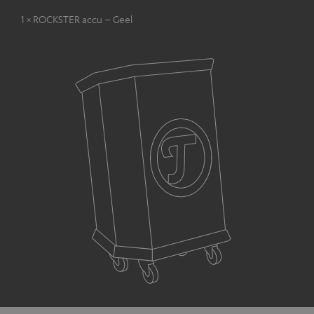
1 × ROCKSTER accu – Geel