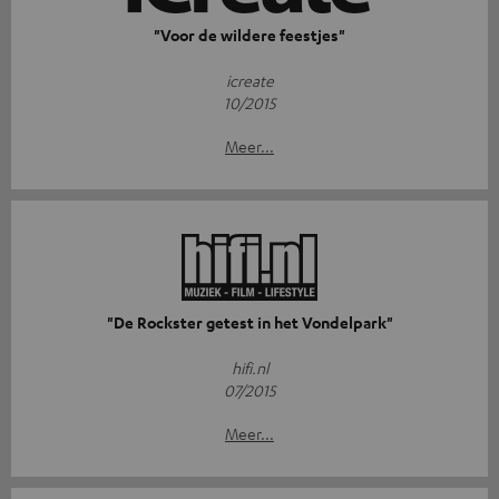
"Voor de wildere feestjes"
icreate
10/2015
Meer...
"De Rockster getest in het Vondelpark"
hifi.nl
07/2015
Meer...