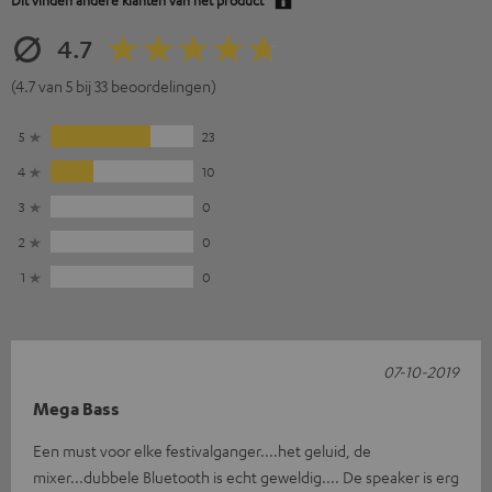
4.7
(4.7 van 5 bij 33 beoordelingen)
5
23
4
10
3
0
2
0
1
0
07-10-2019
Mega Bass
Een must voor elke festivalganger....het geluid, de
mixer...dubbele Bluetooth is echt geweldig.... De speaker is erg