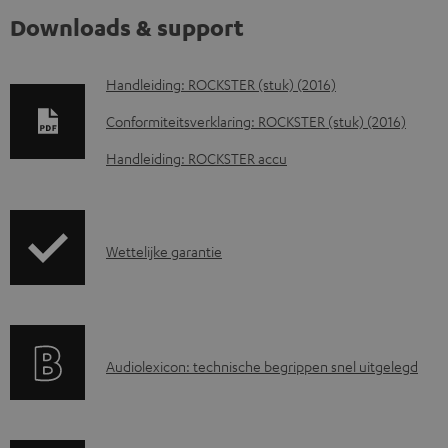
Downloads & support
D
Handleiding: ROCKSTER (stuk) (2016)
o
Conformiteitsverklaring: ROCKSTER (stuk) (2016)
w
Handleiding: ROCKSTER accu
n
l
o
G
Wettelijke garantie
a
a
d
r
d
a
o
A
Audiolexicon: technische begrippen snel uitgelegd
n
c
u
t
u
d
i
m