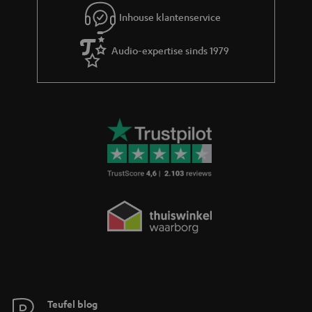
i
Inhouse klantenservice
e
Audio-expertise sinds 1979
Teufel blog