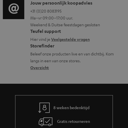
i
C
Jouw persoonlijk koopadvies
e
e
o
o
+31 (0)20 8083195
i
n
Ma–vr 09:00–17:00 uur.
g
n
n
t
Weekend & Duitse feestdagen gesloten
l
t
f
Teufel support
e
o
a
o
Hier vind je
Veelgestelde vragen
n
s
c
Storefinder
r
s
t
Beleef onze producten live en van dichtbij. Kom
m
langs in een van onze stores.
a
i
a
Overzicht
r
n
t
y
f
i
o
e
r
m
8 weken bedenktijd
a
Gratis retourneren
t