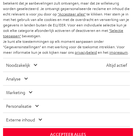
i
betekent dat je aanbevelingen zult ontvangen, maar dat ze willekeurig
COMPLETE SYSTEMEN
SUPPORT
worden geselecteerd. Je ontvangt gepersonaliseerde reclame en inhoud die
e
Teufel online shops
echt relevant is voor jou door op
"Accepteer alles"
te klikken. Hier stem je in
SOUNDBARS
u
met het gebruik van alle cookies en met de overdracht en verwerking van je
CARRIÈRE
DUITSLAND
gegevens in landen buiten de EU/EER. Voor een individuele selectie kun je
w
ook elke categorie afzonderlijk activeren of deactiveren en met
"Selectie
HIFI-SPEAKERS
PERS & MARKETING
toepassen"
bevestigen.
s
Je kunt alle toestemmingen op elk moment aanpassen onder
OOSTENRIJK
SMART HOME
b
"Gegevensinstellingen" en met werking voor de toekomst intrekken. Voor
B2B
meer informatie kun je ook kijken naar ons
privacybeleid
en het
impressum
.
r
ZWITSERLAND
BLUETOOTH
PARTNERPROGRAMMA
i
Noodzakelijk
Altijd actief
KOPTELEFOONS
e
NEDERLAND
BLOG
Analyse
f
BLUETOOTH KOPTELEFOONS
NEWSLETTER
BELGIË
Marketing
COMPLETE SETS
STORES
Personalisatie
FRANKRIJK
SPEAKERS
TEUFEL VOORDELEN
Externe inhoud
POLEN
ULTIMA
TEUFEL STORY
ACCEPTEER ALLES