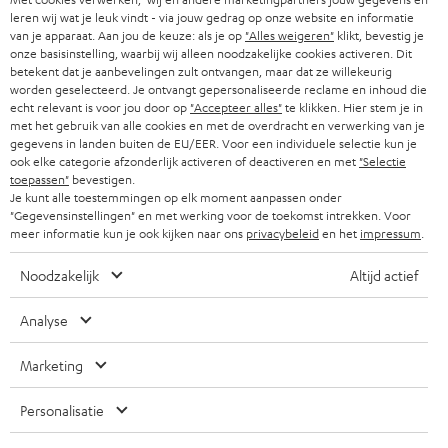
voor advies op maat.
certificering
spatwaterdicht
, dus een regenbui, oftewel "singing in the rain"
leren wij wat je leuk vindt - via jouw gedrag op onze website en informatie
is geen probleem. De kwaliteit van de soundoverdracht wordt
van je apparaat. Aan jou de keuze: als je op
"Alles weigeren"
klikt, bevestig je
gegarandeerd door bluetooth 5.0 met aptX™ voor de
en
SUPREME IN
onze basisinstelling, waarbij wij alleen noodzakelijke cookies activeren. Dit
bluetooth 5.0 met AAC voor de
koptelefoon. Om
AIRY TRUE WIRELESS
betekent dat je aanbevelingen zult ontvangen, maar dat ze willekeurig
worden geselecteerd. Je ontvangt gepersonaliseerde reclame en inhoud die
ervoor te zorgen dat je onderweg niet zonder energie komt te zitten,
echt relevant is voor jou door op
"Accepteer alles"
te klikken. Hier stem je in
hebben deze koptelefoons ook krachtige ingebouwde akkus, waardoor de
TOT
met het gebruik van alle cookies en met de overdracht en verwerking van je
batterij van de
koptelefoon tot 16 uur meegaat en die van de
SUPREME IN
€ 45
gegevens in landen buiten de EU/EER. Voor een individuele selectie kun je
oordopjes zelf meer dan 25 uur, dankzij de
AIRY TRUE WIRELESS
ook elke categorie afzonderlijk activeren of deactiveren en met
"Selectie
KORTING
bijbehorende case. Bovendien zijn er slimme touchsensoren geïntegreerd
toepassen"
bevestigen.
op elk oortje zelf, of een in-line afstandsbediening in de kabel, zodat je
Je kunt alle toestemmingen op elk moment aanpassen onder
altijd volledige controle over je muziek hebt. Natuurlijk worden ook hier
"Gegevensinstellingen" en met werking voor de toekomst intrekken. Voor
A
Kies je korting!
diverse siliconenadapters meegeleverd, zodat de koptelefoon altijd stevig
meer informatie kun je ook kijken naar ons
privacybeleid
en het
impressum
.
Meld je aan voor de nieuwsbrief en ontvang een
in je oor zit en hij zijn krachtige sound ook echt kan tonen.
a
Noodzakelijk
Altijd actief
welkomstkado tot € 45
n
Music without limits: AIRY SPORTS TWS
m
Met deze draadloze professionele
in-ear
sportkoptelefoon kun je je meer
Analyse
dan 7 uur lang door je workout heen slaan en krijg je een nauwkeurig en
AANM
EMAIL
e
krachtige sound dankzij de lineaire HD-drivers en de effectieve demping
WIDGET
Marketing
l
van extern geluid.
Bluetooth
5.0 met apt-X® en AAC zijn geïntegreerd voor
hoogwaardige sound van al je muziek, net als een smart touchbediening
d
Personalisatie
op het oortje voor muziekbediening, telefoonbeantwoording en volume.
e
De handsfree-functie van Qualcomm® cVc™ garandeert de beste