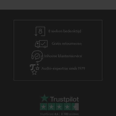
Push your limits met de AIRY SPORTS
De
zijn IPX7 waterdicht en dus goed beschermd tegen
AIRY SPORTS
water, van zowel boven- als ook onderaf. Naast de geïntegreerde
microfoon zijn ze ook voorzien van
bluetooth
5.0 met apt-X® en AAC voor
draadloze muziekstreaming in cd-kwaliteit van ondermeer Spotify,
Amazon Music, YouTube en Apple Music. Dankzij de IPX7-certificering kun
8 weken bedenktijd
je de
koptelefoon zelfs onder de douche gebruiken en niet
AIRY SPORTS
alleen meezingen met je favoriete nummers, maar ze ook beluisteren in
Gratis retourneren
de beste kwaliteit terwijl het water over je heen stroomt. Daarom zijn de
waterdichte
de perfecte partner voor in en om het water.
AIRY SPORTS
Dankzij hun lichte gewicht en gebruiksgemak zijn ze niet alleen geschikt
Inhouse klantenservice
voor watersport, maar zijn ze ook een betrouwbare partner voor alle
andere outdoor
sporten
. Het extreem zachte maar flexibele oortje van
Audio-expertise sinds 1979
antibacteriële siliconen garandeert een stevige en comfortabele pasvorm,
en met een akku van tot wel 25 uur kun je je kompleet uitleven met deze
koptelefoon. Een goed alternatief voor de liefhebbers van een
draadloze
koptelefoon
is onze
, maar ook onze
is
AIRY TRUE WIRELESS
SUPREME IN
zeker een aanrader.
Je dagelijkse portie vrijheid: REAL BLUE IN
Deze in-ear koptelefoon met bluetooth 5.0, apt-X® en AAC kent geen
limits. Of het nu gaat om een mooie wandeling in de stad, joggen in het