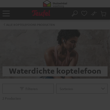
GA
NAAR
NHOUD
No
Ops
Home
Zoeken
Produ
winke
ALLE KOPTELEFOONS PRODUCTEN
Waterdichte koptelefoon
Filteren
2 Producten