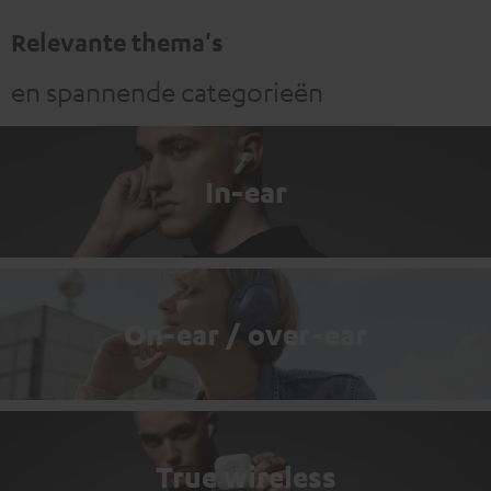
Relevante thema's
en spannende categorieën
In-ear
On-ear / over-ear
True wireless