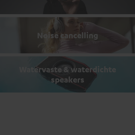
Noise cancelling
Watervaste & waterdichte
speakers