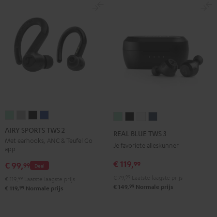
AIRY
AIRY
AIRY
AIRY
REAL
REAL
REAL
REAL
SPORTS
SPORTS
SPORTS
SPORTS
BLUE
BLUE
BLUE
BLUE
AIRY SPORTS TWS 2
REAL BLUE TWS 3
TWS
TWS
TWS
TWS
TWS
TWS
TWS
TWS
Met earhooks, ANC & Teufel Go
Je favoriete alleskunner
app
2
2
2
2
3
3
3
3
Misty
Moon
Night
Space
€ 119,
99
Misty
Night
Pure
Steel
€ 99,
99
Deal
Green
gray
black
blue
Green
black
White
blue
€ 79,
99
Laatste laagste prijs
€ 119,
99
Laatste laagste prijs
99
€ 149,
Normale prijs
99
€ 119,
Normale prijs