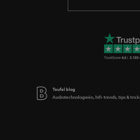
Welke draadloze oordopjes zijn e
Het assortiment bestaat uit drie typen, afges
Draadloze oordopjes met noise ca
De AIRY TWS PRO is het topmodel: actieve rui
beste geluid en de meeste stilte wil, onder
noise cancelling en solide geluidskwaliteit vo
Sport-oordopjes
De AIRY SPORTS TWS 2 heeft earhooks die de
Waterbestendig en ontworpen voor hardlopen,
Open-ear oordopjes
Teufel blog
Audiotechnologieën, hifi-trends, tips & trick
De AIRY OPEN TWS is een open-ear model dat je 
blijven zonder oordopjes uit te doen.
Waarom draadloze oordopjes van 
Teufel brengt als sinds 1979 luidspreker- en 
Hifi-geluid in compact formaat: afgestemde 
Actieve noise cancelling: dempt omgevingsge