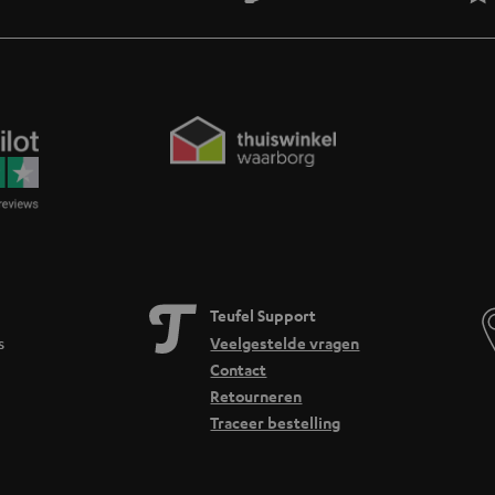
r?
temd op hoe en waar je luistert:
ncelling
sonderdrukking (ANC), transparantiemodus, hi-res audio en aanpasbare EQ via het
weg en thuis. De REAL BLUE TWS 3 combineert ANC met een lange batterijduur en ve
or een scherpere prijs.
 oordopjes op hun plek houden tijdens intensieve beweging, gecombineerd met A
 fitness en buitensporten. De AIRY SPORTS TWS is het vorige model met bluetoot
Teufel Support
s
Veelgestelde vragen
oren niet afsluit. Je hoort je omgeving en je muziek tegelijk. Geschikt als je buite
Contact
Retourneren
Teufel?
Traceer bestelling
koptelefoonexpertise naar elk oordopje:
drivers voor diepe bas, heldere midden en gedetailleerde hoge tonen.
luid in de trein, op kantoor of onderweg. Transparantiemodus laat je omgeving d