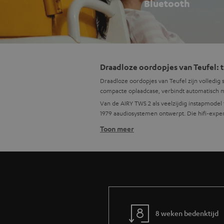
Bluetooth
Draadloze oordopjes van Teufel: t
Draadloze oordopjes van Teufel zijn volledig 
compacte oplaadcase, verbindt automatisch m
Van de AIRY TWS 2 als veelzijdig instapmodel 
1979 aaudiosystemen ontwerpt. Die hifi-expert
Toon meer
Wanneer kies je draadloze oordop
Draadloze oordopjes kies je wanneer je compa
: 
Dagelijks gebruik en woon-werkverkeer
weer door wanneer dat nodig is.
sport-oordopjes met earh
Sport en beweging:
specifiek voor ontworpen.
meerdere microfoons m
Bellen en videocalls:
open-ear oordo
Omgevingsbewust luisteren:
8 weken bedenktijd
blijven.