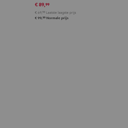
€ 89,
99
black
White
Red
Green
blue
€ 69,
99
Laatste laagste prijs
99
€ 99,
Normale prijs