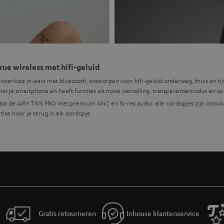
rue wireless met hifi-geluid
snoerloze in-ears met bluetooth, ontworpen voor hifi-geluid onderweg, thuis en tij
et je smartphone en heeft functies als noise cancelling, transparantiemodus en a
tot de AIRY TWS PRO met premium ANC en hi-res audio: alle oordopjes zijn ontwikkel
ise hoor je terug in elk oordopje.
jes?
ct en snoerloos wilt luisteren, zonder de omvang van een koptelefoon. Ze passen b
oordopjes met noise cancelling dempen omgevingsgeluid in de trein, bus of op kan
ooks en waterdichte constructie blijven zitten tijdens hardlopen, fitness en buit
et ruisonderdrukking zorgen voor heldere spraak, ook in drukke omgevingen.
pjes zoals de AIRY OPEN TWS laten omgevingsgeluid bewust door, ideaal als je bui
Gratis retourneren
Inhouse klantenservice