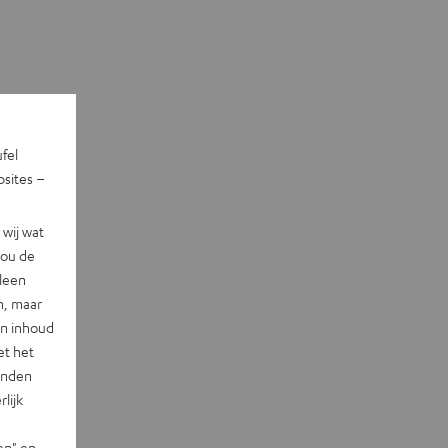
ufel
sites –
wij wat
jou de
lleen
n, maar
en inhoud
et het
landen
lijk
en" en