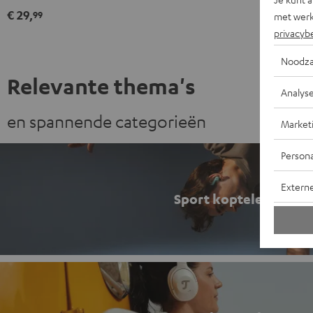
Zwart
€ 29,
99
met werk
privacyb
Noodza
Relevante thema's
Analys
en spannende categorieën
Market
Persona
Extern
Sport koptelefoon