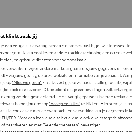
t klinkt zoals jij
n je een veilige surfervaring bieden die precies past bij jouw interesses. Te
ervoor gebruik van cookies en andere trackingtechnologieën op deze web
erden, en gebruikt diensten voor personalisatie.
ies verwerken, wij en andere marketingpartners jouw gegevens en leren 
indt - via jouw gedrag op onze website en informatie van je apparaat. Aan 
s je op
"Alles weigeren"
klikt, bevestig je onze basisinstelling, waarbij wij a
lijke cookies activeren. Dit betekent dat je aanbevelingen zult ontvange
illekeurig worden geselecteerd. Je ontvangt gepersonaliseerde reclame 
relevant is voor jou door op
"Accepteer alles"
te klikken. Hier stem je in m
van alle cookies en met de overdracht en verwerking van je gegevens in 
 EU/EER. Voor een individuele selectie kun je ook elke categorie afzonder
n of deactiveren en met
"Selectie toepassen"
bevestigen.
alle toestemmingen op elk moment aanpassen onder "Gegevensinstelling