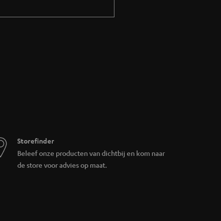
 Teufel Audio Center. Geschikt voor wie het
elzijdige bediening. De AIRY TWS 2 biedt
NC en bediening via de Teufel Go-app.
h en volledig snoerloos ontwerp.
Storefinder
Beleef onze producten van dichtbij en kom naar
n loopt, fietst of op kantoor bereikbaar wilt
de store voor advies op maat.
oor wanneer nodig.