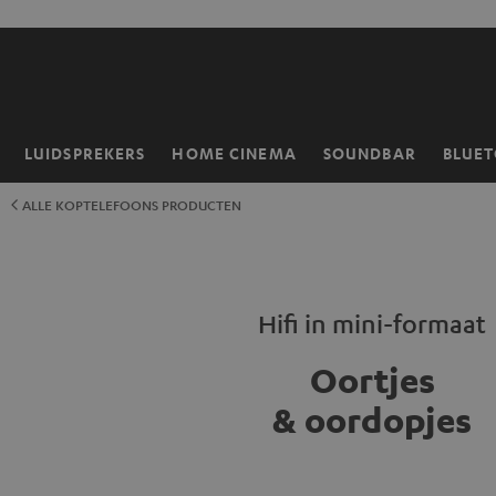
GA
NAAR
NHOUD
LUIDSPREKERS
HOME CINEMA
SOUNDBAR
BLUE
Home
ALLE KOPTELEFOONS PRODUCTEN
Hifi in mini-formaat
Oortjes
& oordopjes