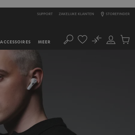
SUPPORT
ZAKELIJKE KLANTEN
STOREFINDER
No
ACCESSOIRES
MEER
Zoeken
Mijn
Produc
account
winkel