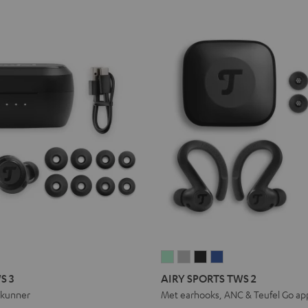
EAL
AIRY
AIRY
AIRY
AIRY
LUE
SPORTS
SPORTS
SPORTS
SPORTS
S 3
AIRY SPORTS TWS 2
WS
TWS
TWS
TWS
TWS
eskunner
Met earhooks, ANC & Teufel Go ap
2
2
2
2