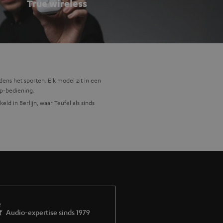
True wireless
dens het sporten. Elk model zit in een
pp-bediening.
d in Berlijn, waar Teufel als sinds
ij verschillende situaties:
toor. De transparantiemodus laat je omgeving
ensporten. De AIRY SPORTS TWS 2 is hier
ten loopt of op kantoor bereikbaar wilt
Audio-expertise sinds 1979