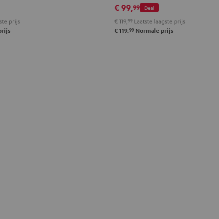
€ 99,
99
Deal
teel
Misty
Moon
Night
Space
te prijs
€ 119,
99
Laatste laagste prijs
lue
Green
gray
black
blue
99
rijs
€ 119,
Normale prijs