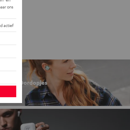
naar ons
jd actief
Oordopjes