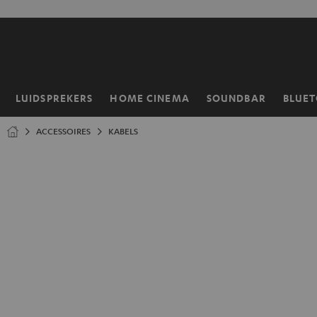
GA
NAAR
NHOUD
LUIDSPREKERS
HOME CINEMA
SOUNDBAR
BLUE
Home
ACCESSOIRES
KABELS