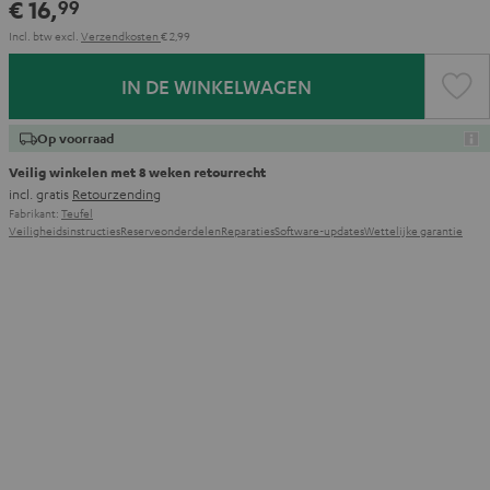
€ 16,
99
Incl. btw
excl.
Verzendkosten
€ 2,99
IN DE WINKELWAGEN
Op voorraad
Veilig winkelen met 8 weken retourrecht
incl. gratis
Retourzending
Fabrikant:
Teufel
Veiligheidsinstructies
Reserveonderdelen
Reparaties
Software-updates
Wettelijke garantie