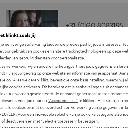
+31 (0)20 8083195
t klinkt zoals jij
n je een veilige surfervaring bieden die precies past bij jouw interesses. Te
ervoor gebruik van cookies en andere trackingtechnologieën op deze web
erden, en gebruikt diensten voor personalisatie.
ies verwerken, wij en andere marketingpartners jouw gegevens en leren 
indt - via jouw gedrag op onze website en informatie van je apparaat. Aan 
s je op
"Alles weigeren"
klikt, bevestig je onze basisinstelling, waarbij wij a
lijke cookies activeren. Dit betekent dat je aanbevelingen zult ontvange
illekeurig worden geselecteerd. Je ontvangt gepersonaliseerde reclame 
relevant is voor jou door op
"Accepteer alles"
te klikken. Hier stem je in m
van alle cookies en met de overdracht en verwerking van je gegevens in 
 EU/EER. Voor een individuele selectie kun je ook elke categorie afzonder
n of deactiveren en met
"Selectie toepassen"
bevestigen.
alle toestemmingen op elk moment aanpassen onder "Gegevensinstelling