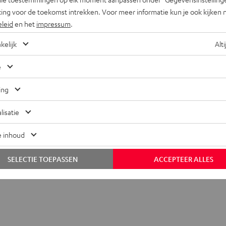
ing voor de toekomst intrekken. Voor meer informatie kun je ook kijken 
eleid
en het
impressum
.
kelijk
Alti
oor USB-C naar koptelefoonaansluiting
e
abel
ing
ansluitingen
lisatie
e inhoud
SELECTIE TOEPASSEN
ACCEPTEER ALLES