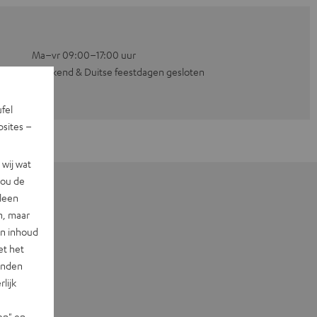
Ma–vr 09:00–17:00 uur
Weekend & Duitse feestdagen gesloten
ufel
sites –
wij wat
jou de
lleen
n, maar
en inhoud
et het
landen
lijk
en" en