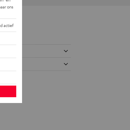
naar ons
jd actief