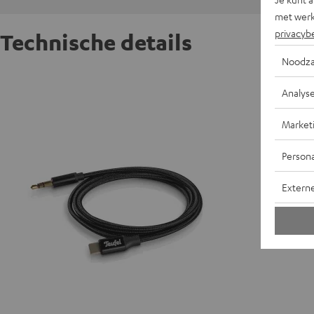
met werk
privacyb
Technische details
Noodza
Kabel v
Analys
K
Market
A
Persona
Extern