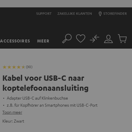
SUPPORT
ZAKELIJKE KLANTEN
STOREFINDER
No
ACCESSOIRES
MEER
Zoeken
Mijn
Produc
account
winkel
(30)
Kabel voor USB-C naar
koptelefoonaansluiting
Adapter USB-C auf Klinkenbuchse
z.B. für Kopfhörer an Smartphones mit USB-C-Port
Toon meer
Kleur:
Zwart