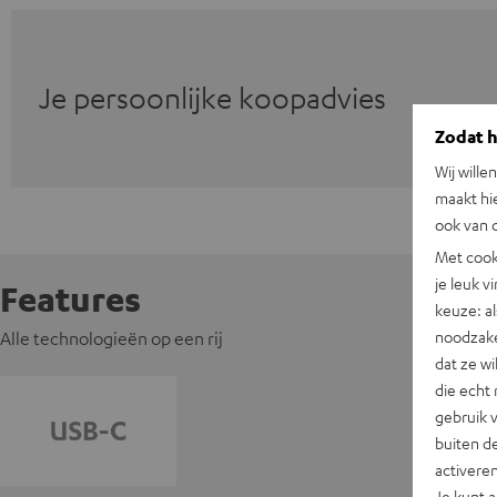
Je persoonlijke koopadvies
Zodat he
Wij wille
maakt hi
ook van d
Met cook
je leuk v
Features
keuze: al
noodzake
Alle technologieën op een rij
dat ze w
die echt 
gebruik 
buiten de
activere
Je kunt 