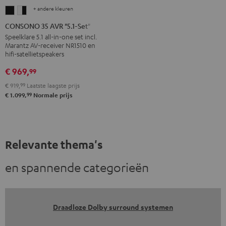
+ andere kleuren
CONSONO
CONSONO
35
35
CONSONO 35 AVR "5.1-Set"
AVR
AVR
Speelklare 5.1 all-in-one set incl.
Marantz AV-receiver NR1510 en
"5.1-
"5.1-
hifi-satellietspeakers
Set"
Set"
€ 969,
99
Zwart
Wit/zwart
€ 919,
99
Laatste laagste prijs
99
€ 1.099,
Normale prijs
Relevante thema's
en spannende categorieën
Draadloze Dolby surround systemen