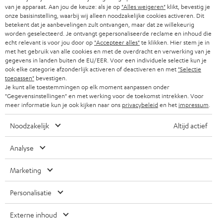
SMART HOME
b
van je apparaat. Aan jou de keuze: als je op
"Alles weigeren"
klikt, bevestig je
B2B
onze basisinstelling, waarbij wij alleen noodzakelijke cookies activeren. Dit
r
betekent dat je aanbevelingen zult ontvangen, maar dat ze willekeurig
ZWITSERLAND
BLUETOOTH
PARTNERPROGRAMMA
worden geselecteerd. Je ontvangt gepersonaliseerde reclame en inhoud die
i
echt relevant is voor jou door op
"Accepteer alles"
te klikken. Hier stem je in
KOPTELEFOONS
e
met het gebruik van alle cookies en met de overdracht en verwerking van je
NEDERLAND
BLOG
gegevens in landen buiten de EU/EER. Voor een individuele selectie kun je
f
BLUETOOTH KOPTELEFOONS
ook elke categorie afzonderlijk activeren of deactiveren en met
"Selectie
NEWSLETTER
toepassen"
bevestigen.
BELGIË
Je kunt alle toestemmingen op elk moment aanpassen onder
COMPLETE SETS
"Gegevensinstellingen" en met werking voor de toekomst intrekken. Voor
STORES
meer informatie kun je ook kijken naar ons
privacybeleid
en het
impressum
.
FRANKRIJK
SPEAKERS
TEUFEL VOORDELEN
Noodzakelijk
Altijd actief
POLEN
ULTIMA
TEUFEL STORY
Analyse
IN-EAR
SPANJE
MANAGEMENT
Marketing
'Kennelijke' (typ)fouten voorbehouden. De op de foto's afgebeelde
FANSHOP
DUURZAAMHEID
accessoires zijn niet bij de levering inbegrepen. Eventuele
ITALIË
Personalisatie
verwijderingskosten voor batterijen zijn bij de prijs inbegrepen.
NIEUWKOMERS
NORMEN EN WAARDES
Externe inhoud
USA
©2026 Lautsprecher Teufel GmbH - All rights reserved.