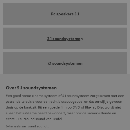
Pc speakers 5.1
2.1 soundsysteme
n
7.1 soundsysteme
n
Over 5.1 soundsystemen
Een goed home cinema systeem of 5.1 soundsysteem zorgt samen met een
passende televisie voor een echt bioscoopgevoel en dat terwijl je gewoon
thuis op de bank zit. Bij een goede film op DVD of Blu-ray Disc wordt niet
alleen het sublieme beeld bewondert, maar ook de kamervullende en
echte 5.1 surround sound van Teufel.
6-kanaals surround sound...