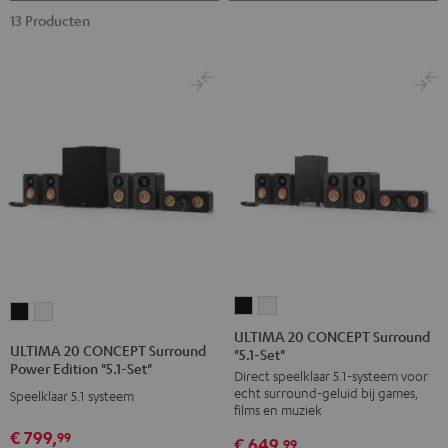
13 Producten
ULTIMA
ULTIMA
ULTIMA
ULTIMA
20
20
ULTIMA 20 CONCEPT Surround
20
20
ULTIMA 20 CONCEPT Surround
"5.1-Set"
CONCEPT
CONCEPT
CONCEPT
CONCEPT
Power Edition "5.1-Set"
Direct speelklaar 5.1-systeem voor
Surround
Surround
Surround
Surround
echt surround-geluid bij games,
Speelklaar 5.1 systeem
"5.1-
"5.1-
Power
Power
films en muziek
Set"
Set"
Edition
Edition
€ 799,
99
€ 649,
99