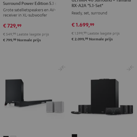
Surround Power Edition 5.1 set
CONCEPT
CONCEPT
Surround
Surround
RX-A2A "5.1-Set"
Grote satellietspeakers en AV-
Surround
Surround
+
+
Ready, set, surround
receiver in XL-subwoofer
Power
Power
Yamaha
Yamaha
€ 1.699,
99
€ 729,
Edition
Edition
99
RX-
RX-
5.1
5.1
€ 1.599,
99
Laatste laagste prijs
A2A
A2A
€ 549,
99
Laatste laagste prijs
99
€ 2.099,
Normale prijs
set
set
99
€ 799,
Normale prijs
"5.1-
"5.1-
Zwart
Wit
Set"
Set"
Zwart
Wit