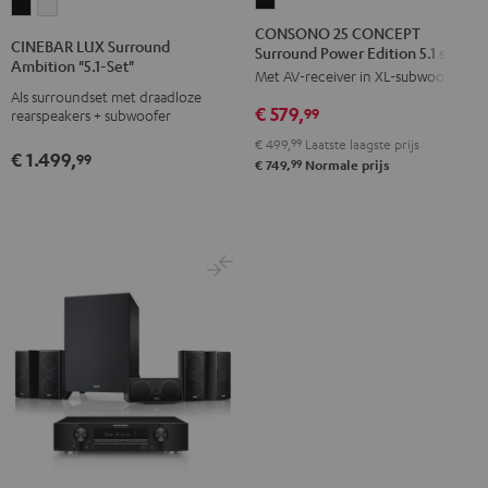
CONSONO
CINEBAR
CINEBAR
25
CONSONO 25 CONCEPT
LUX
LUX
CINEBAR LUX Surround
Surround Power Edition 5.1 set
CONCEPT
Surround
Surround
Ambition "5.1-Set"
Met AV-receiver in XL-subwoofer
Surround
Ambition
Ambition
Als surroundset met draadloze
Power
€ 579,
"5.1-
"5.1-
99
rearspeakers + subwoofer
Edition
Set"
Set"
€ 499,
99
Laatste laagste prijs
€ 1.499,
5.1
99
Zwart
Wit
99
€ 749,
Normale prijs
set
Zwart