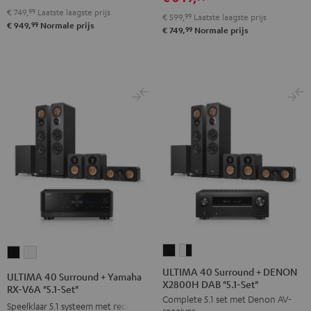
Zwart
Wit
"5.1-
"5.1-
€ 749,
99
Laatste laagste prijs
€ 599,
99
Laatste laagste prijs
Set"
Set"
99
€ 949,
Normale prijs
99
€ 749,
Normale prijs
Zwart
Wit
ULTIMA
ULTIMA
ULTIMA
ULTIMA
40
40
40
40
ULTIMA 40 Surround + DENON
ULTIMA 40 Surround + Yamaha
X2800H DAB "5.1-Set"
Surround
Surround
Surround
Surround
RX-V6A "5.1-Set"
Complete 5.1 set met Denon AV-
+
+
+
+
Speelklaar 5.1 systeem met receiver
receiver