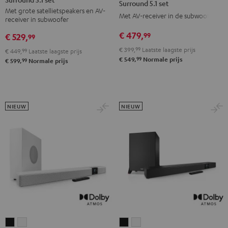
CONCEPT
Surround 5.1 set
Met grote satellietspeakers en AV-
Surround
Surround
Surround
Met AV-receiver in de subwoofer
receiver in subwoofer
5.1
5.1
5.1
€ 479,
99
€ 529,
set
set
99
set
Zwart
Wit
€ 399,
99
Laatste laagste prijs
Zwart
€ 449,
99
Laatste laagste prijs
99
€ 549,
Normale prijs
99
€ 599,
Normale prijs
NIEUW
NIEUW
CINEBAR
CINEBAR
CINEBAR
CINEBAR