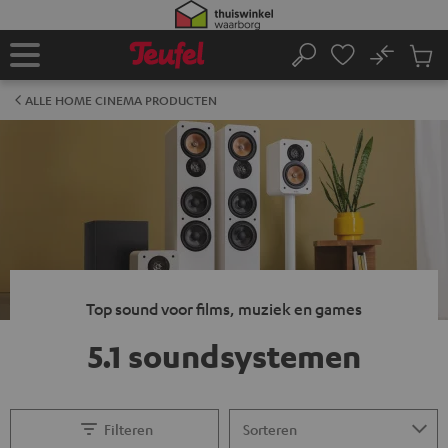
GA
NAAR
NHOUD
No
Ops
Home
Zoeken
Produ
winke
ALLE HOME CINEMA PRODUCTEN
Top sound voor films, muziek en games
5.1 soundsystemen
Filteren