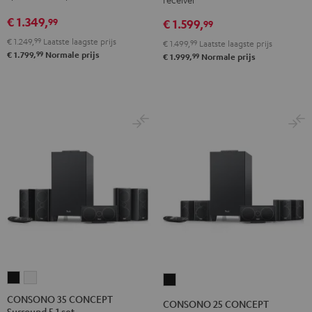
DENON
DENON
Yamaha
Yamaha
€ 1.349,
99
€ 1.599,
X2800H
X2800H
99
RX-
RX-
DAB
DAB
€ 1.249,
99
Laatste laagste prijs
V6A
V6A
€ 1.499,
99
Laatste laagste prijs
99
€ 1.799,
Normale prijs
"5.1-
"5.1-
99
€ 1.999,
Normale prijs
"5.1-
"5.1-
Set"
Set"
Set"
Set"
Zwart
Wit/zwart
Zwart
Wit
CONSONO
CONSONO
CONSONO
35
35
25
CONSONO 35 CONCEPT
CONSONO 25 CONCEPT
Surround 5.1 set
CONCEPT
CONCEPT