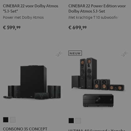
22
22
22
22
CINEBAR 22 voor Dolby Atmos
CINEBAR 22 Power Edition voor
"5.1-Set"
Dolby Atmos 5.1-Set
voor
voor
Power
Power
Power met Dolby Atmos
Met krachtige T 10 subwoofer
Dolby
Dolby
Edition
Edition
Atmos
Atmos
voor
voor
€ 599,
€ 699,
99
99
"5.1-
"5.1-
Dolby
Dolby
Set"
Set"
Atmos
Atmos
Zwart
Wit
5.1-
5.1-
Set
Set
NIEUW
Zwart
Wit
CONSONO
CONSONO
ULTIMA
ULTIMA
35
35
40
40
CONSONO 35 CONCEPT
ULTIMA 40 Surround + Yamaha