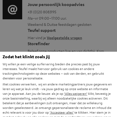
i
C
Jouw persoonlijk koopadvies
e
r
o
o
+31 (0)20 8083195
i
m
Ma–vr 09:00–17:00 uur.
g
n
n
a
Weekend & Duitse feestdagen gesloten
l
t
f
t
Teufel support
o
a
o
i
Hier vind je
Veelgestelde vragen
s
c
Storefinder
r
e
s
t
Beleef onze producten live en van dichtbij. Kom
m
Zodat het klinkt zoals jij
langs in een van onze stores.
a
i
a
Overzicht
Wij willen je een veilige surfervaring bieden die precies past bij jouw
r
n
t
interesses. Teufel maakt hiervoor gebruik van cookies en andere
trackingtechnologieën op deze websites – ook van derden, en gebruikt
y
f
i
diensten voor personalisatie.
o
e
Met cookies verwerken, wij en andere marketingpartners jouw gegevens en
leren wij wat je leuk vindt - via jouw gedrag op onze website en informatie
1
r
Opmerking
van je apparaat. Aan jou de keuze: als je op
"Alles weigeren"
klikt, bevestig je
We geven slechts een gratis Teufel MOVE 2 bij aankoop van dit product.
m
onze basisinstelling, waarbij wij alleen noodzakelijke cookies activeren. Dit
Een korting of een contante uitbetaling van de winkelwaarde is niet
betekent dat je aanbevelingen zult ontvangen, maar dat ze willekeurig
a
mogelijk. Kadobonnen zijn van de actie uitgesloten.
worden geselecteerd. Je ontvangt gepersonaliseerde reclame en inhoud die
echt relevant is voor jou door op
"Accepteer alles"
te klikken. Hier stem je in
t
Voucher