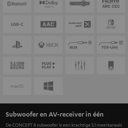
Subwoofer en AV-receiver in één
De CONCEPT 8 subwoofer is een krachtige 5.1 meerkanaals