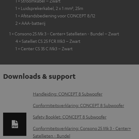
1 × Stroomkabel – Zwart
1 × Luidsprekerkabel, 2 x 1 mm², 25m
1 × Afstandsbediening voor CONCEPT 8/12
2 × AAA-batterij
1 × Consono 25 Mk 3 - Center+ Satellieten - Bundel – Zwart
4 × Satelliet CS 25 FCR Mk3 – Zwart
1 × Center CS 35 C Mk3 – Zwart
Downloads & support
D
Handleiding: CONCEPT 8 Subwoofer
o
Conformiteitsverklaring: CONCEPT 8 Subwoofer
w
Safety Booklet: CONCEPT 8 Subwoofer
n
Conformiteitsverklaring: Consono 25 Mk 3 - Center+
l
Satellieten - Bundel