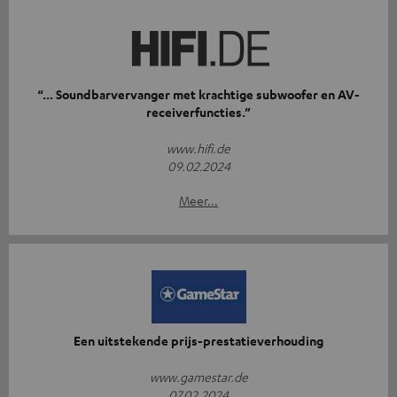
“... Soundbarvervanger met krachtige subwoofer en AV-
receiverfuncties.”
www.hifi.de
09.02.2024
Meer...
Een uitstekende prijs-prestatieverhouding
www.gamestar.de
07.02.2024