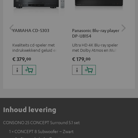
YAMAHA CD-S303
Panasonic Blu-ray player
Opt
DP-UB154
- 
Kwaliteits cd-speler met
Ultra HD 4K Blu-ray speler
Ver
indrukwekkend geluid en
met Dolby Atmos en Multi
opt
hoogwaardige afwerking
HDR-ondersteuning,
min
€ 379,
€ 179,
€ 
00
00
waaronder HDR10+ voor
superieure beeldkwaliteit met
levensecht contrast en
kleuren
Inhoud levering
CONSONO 25 CONCEPT Surround 5.1 set
1 × CONCEPT 8 Subwoofer – Zwart