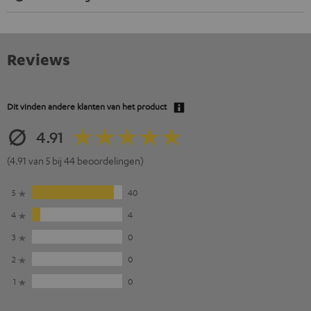
Reviews
Dit vinden andere klanten van het product
4.91
(4.91 van 5 bij 44 beoordelingen)
5
40
4
4
3
0
2
0
1
0