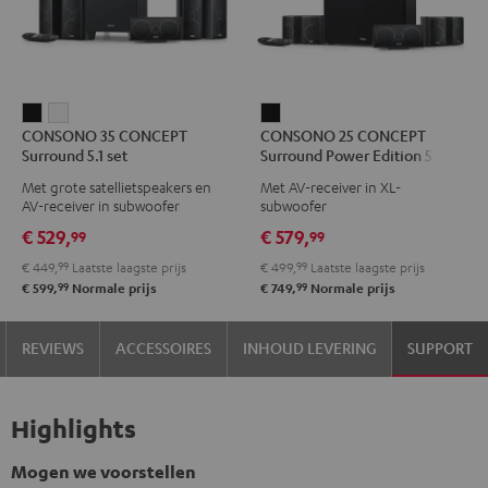
CONSONO
CONSONO
CONSONO
CONSONO 35 CONCEPT
CONSONO 25 CONCEPT
35
35
25
Surround 5.1 set
Surround Power Edition 5.1 set
CONCEPT
CONCEPT
CONCEPT
Met grote satellietspeakers en
Met AV-receiver in XL-
Surround
Surround
Surround
AV-receiver in subwoofer
subwoofer
5.1
5.1
Power
€ 529,
€ 579,
99
99
set
set
Edition
€ 449,
99
Laatste laagste prijs
€ 499,
99
Laatste laagste prijs
Zwart
Wit
5.1
99
99
€ 599,
Normale prijs
€ 749,
Normale prijs
set
Zwart
REVIEWS
ACCESSOIRES
INHOUD LEVERING
SUPPORT
Highlights
Mogen we voorstellen