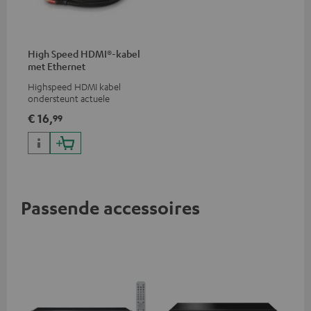
High Speed HDMI®-kabel
met Ethernet
Highspeed HDMI kabel
ondersteunt actuele
standaards zoals 4K 50/60p en
€ 16,
99
4K 3D
Passende accessoires