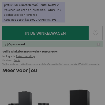
1
gratis USB-C koptelefoon
Teufel MOVE 2
Voucher kopiëren en inwisselen.
MOV-T4S
Slechts voor een korte tijd
Actie nog beschikbaar
0
2
D
:
0
4
H
:
1
9
M
:
1
8
S
IN DE WINKELWAGEN
Op voorraad
Veilig winkelen met 8 weken retourrecht
incl. gratis
Retourzending
Fabrikant:
Teufel
Veiligheidsinstructies
Reserveonderdelen
Reparaties
Software-updates
Wettelijke garantie
Meer voor jou