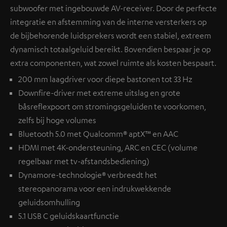
subwoofer met ingebouwde AV-receiver. Door de perfecte
integratie en afstemming van de interne versterkers op
de bijbehorende luidsprekers wordt een stabiel, extreem
dynamisch totaalgeluid bereikt. Bovendien bespaar je op
extra componenten, wat zowel ruimte als kosten bespaart.
200 mm laagdriver voor diepe bastonen tot 33 Hz
Downfire-driver met extreme uitslag en grote
båsreflexpoort om stromingsgeluiden te voorkomen,
zelfs bij hoge volumes
Bluetooth 5.0 met Qualcomm® aptX™ en AAC
HDMI met 4K-ondersteuning, ARC en CEC (volume
regelbaar met tv-afstandsbediening)
Dynamore-technologie® verbreedt het
stereopanorama voor een indrukwekkende
geluidsomhulling
5.1 USB C geluidskaartfunctie