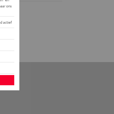
naar ons
jd actief