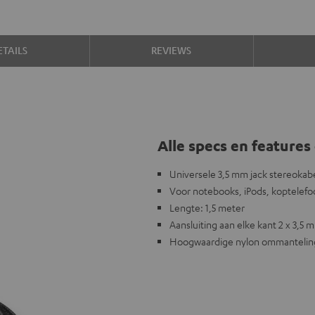
TAILS
REVIEWS
Alle specs en features 
Universele 3,5 mm jack stereokab
Voor notebooks, iPods, koptelefoon
Lengte: 1,5 meter
Aansluiting aan elke kant 2 x 3,5 
Hoogwaardige nylon ommantelin