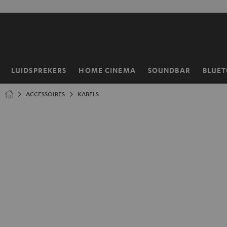
GA
NAAR
NHOUD
LUIDSPREKERS
HOME CINEMA
SOUNDBAR
BLUE
Home
ACCESSOIRES
KABELS