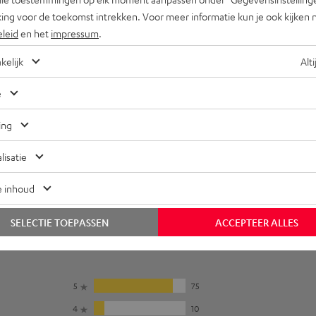
ing voor de toekomst intrekken. Voor meer informatie kun je ook kijken 
eleid
en het
impressum
.
kelijk
Alti
e
ing
lisatie
e inhoud
SELECTIE TOEPASSEN
ACCEPTEER ALLES
5
75
4
10