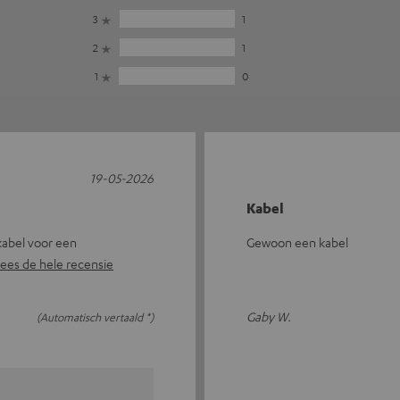
3
1
2
1
1
0
19-05-2026
Kabel
kabel voor een
Gewoon een kabel
ees de hele recensie
Gaby W.
(Automatisch vertaald *)