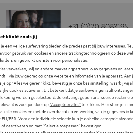
+31 (0)20 8083195
t klinkt zoals jij
n je een veilige surfervaring bieden die precies past bij jouw interesses. Te
ervoor gebruik van cookies en andere trackingtechnologieën op deze web
erden, en gebruikt diensten voor personalisatie.
ies verwerken, wij en andere marketingpartners jouw gegevens en leren 
indt - via jouw gedrag op onze website en informatie van je apparaat. Aan 
s je op
"Alles weigeren"
klikt, bevestig je onze basisinstelling, waarbij wij a
lijke cookies activeren. Dit betekent dat je aanbevelingen zult ontvange
ingskabel 3,5 mm‑jack 1,5 m
illekeurig worden geselecteerd. Je ontvangt gepersonaliseerde reclame 
relevant is voor jou door op
"Accepteer alles"
te klikken. Hier stem je in m
van alle cookies en met de overdracht en verwerking van je gegevens in 
ansluitingen
 EU/EER. Voor een individuele selectie kun je ook elke categorie afzonder
n of deactiveren en met
"Selectie toepassen"
bevestigen.
abel
alle toestemmingen op elk moment aanpassen onder "Gegevensinstelling