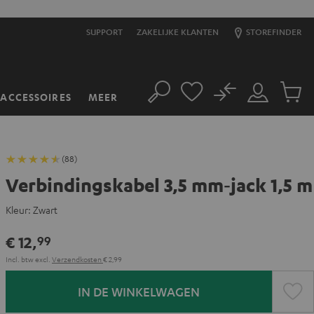
SUPPORT
ZAKELIJKE KLANTEN
STOREFINDER
No
ACCESSOIRES
MEER
Zoeken
Mijn
Produc
account
winkel
(88)
Verbindingskabel 3,5 mm‑jack 1,5 m
Kleur:
Zwart
€ 12,
99
Incl. btw
excl.
Verzendkosten
€ 2,99
IN DE WINKELWAGEN