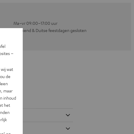
Ma–vr 09:00–17:00 uur
Weekend & Duitse feestdagen gesloten
ufel
sites –
wij wat
jou de
lleen
n, maar
en inhoud
et het
landen
lijk
en" en