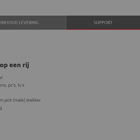
INHOUD LEVERING
SUPPORT
op een rij
el
s, pc's, tv's
mm jack (male) stekker
g