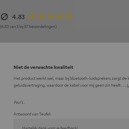
4.83
(4.83 van 5 bij 87 beoordelingen)
Niet de verwachte kwaliteit
Het product werkt wel, maar bij bluetooth-luidsprekers zorgt de 
geluidsvertraging, waardoor de kabel voor mij geen zin heeft.
L
Paul L.
Antwoord van Teufel:
Hartelijk dank voor je feedback!