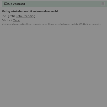
Op voorraad
Veilig winkelen met 8 weken retourrecht
incl. gratis
Retourzending
Fabrikant:
Teufel
Veiligheidsinstructies
Reserveonderdelen
Reparaties
Software-updates
Wettelijke garantie