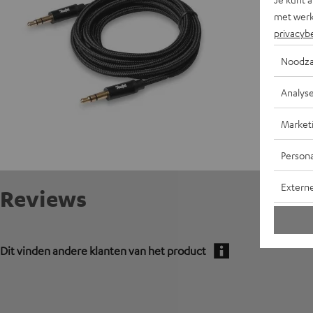
met werk
privacyb
Noodza
Analys
Market
Persona
Extern
Reviews
Dit vinden andere klanten van het product