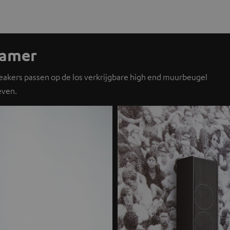
kamer
 speakers passen op de los verkrijgbare high end muurbeugel
even.