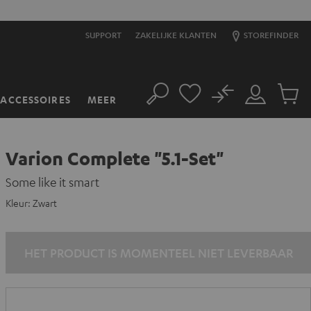
SUPPORT
ZAKELIJKE KLANTEN
STOREFINDER
No
ACCESSOIRES
MEER
Zoeken
Mijn
Produc
account
winkel
Varion Complete "5.1-Set"
Some like it smart
Kleur:
Zwart
HET PRODUCT IS MOMENTEEL NIET LEVERBAAR