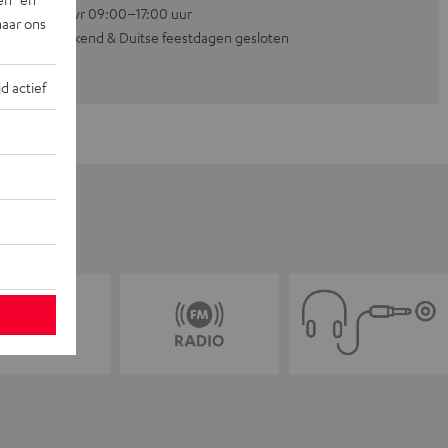
Ma–vr 09:00–17:00 uur
naar ons
Weekend & Duitse feestdagen gesloten
jd actief