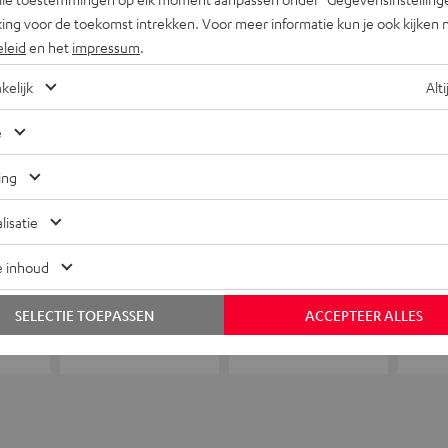
+31 (0)20 8083195
ing voor de toekomst intrekken. Voor meer informatie kun je ook kijken 
eleid
en het
impressum
.
kelijk
Alti
e
ing
lisatie
e inhoud
SELECTIE TOEPASSEN
ACCEPTEER ALLES