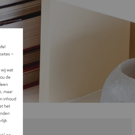
ufel
sites –
wij wat
jou de
lleen
n, maar
en inhoud
et het
landen
lijk
en" en