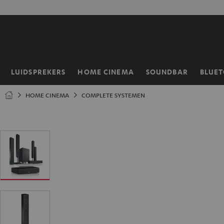
GA
NAAR
NHOUD
LUIDSPREKERS
HOME CINEMA
SOUNDBAR
BLUE
Home
HOME CINEMA
COMPLETE SYSTEMEN