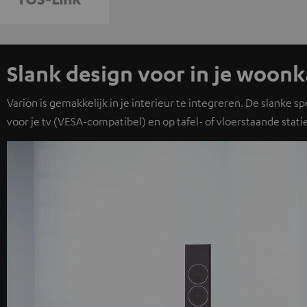
Slank design voor in je woon
Varion is gemakkelijk in je interieur te integreren. De slanke
voor je tv (VESA-compatibel) en op tafel- of vloerstaande stati