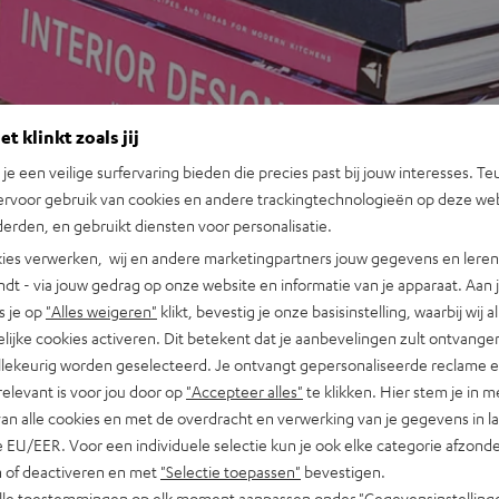
t klinkt zoals jij
n je een veilige surfervaring bieden die precies past bij jouw interesses. Te
ervoor gebruik van cookies en andere trackingtechnologieën op deze web
erden, en gebruikt diensten voor personalisatie.
ies verwerken, wij en andere marketingpartners jouw gegevens en leren 
indt - via jouw gedrag op onze website en informatie van je apparaat. Aan 
s je op
"Alles weigeren"
klikt, bevestig je onze basisinstelling, waarbij wij a
lijke cookies activeren. Dit betekent dat je aanbevelingen zult ontvange
illekeurig worden geselecteerd. Je ontvangt gepersonaliseerde reclame 
relevant is voor jou door op
"Accepteer alles"
te klikken. Hier stem je in m
van alle cookies en met de overdracht en verwerking van je gegevens in 
 EU/EER. Voor een individuele selectie kun je ook elke categorie afzonder
n of deactiveren en met
"Selectie toepassen"
bevestigen.
alle toestemmingen op elk moment aanpassen onder "Gegevensinstelling