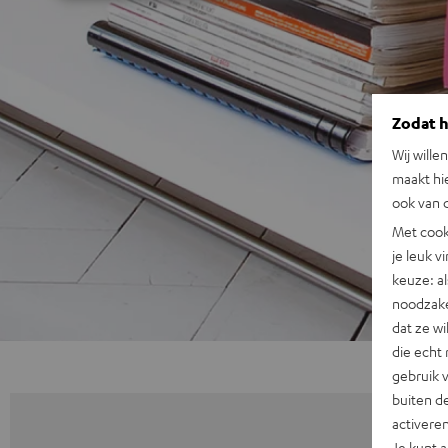
Zodat he
Wij wille
maakt hi
ook van d
Met cook
je leuk v
keuze: al
noodzake
dat ze w
die echt 
gebruik 
buiten de
activere
Je kunt 