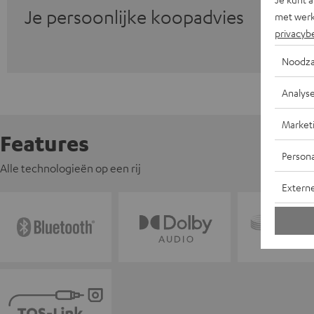
Je persoonlijke koopadvies
met werk
privacyb
Noodza
Analys
Market
Features
Persona
Alle technologieën op een rij
Extern