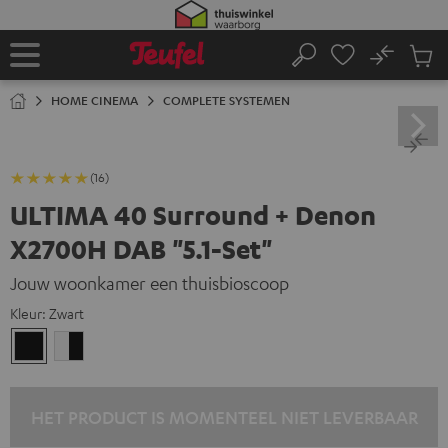
GA
NAAR
NHOUD
No
Ops
Home
Zoeken
Produ
winke
HOME CINEMA
COMPLETE SYSTEMEN
(16)
ULTIMA 40 Surround + Denon
X2700H DAB "5.1-Set"
Jouw woonkamer een thuisbioscoop
Kleur:
Zwart
Zwart
Wit/zwart
HET PRODUCT IS MOMENTEEL NIET LEVERBAAR