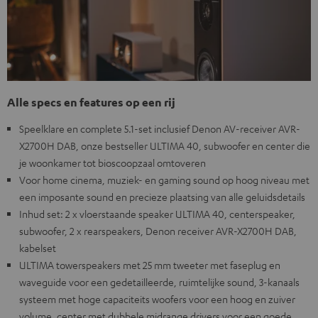
Alle specs en features op een rij
Speelklare en complete 5.1-set inclusief Denon AV-receiver AVR-
X2700H DAB, onze bestseller ULTIMA 40, subwoofer en center die
je woonkamer tot bioscoopzaal omtoveren
Voor home cinema, muziek- en gaming sound op hoog niveau met
een imposante sound en precieze plaatsing van alle geluidsdetails
Inhud set: 2 x vloerstaande speaker ULTIMA 40, centerspeaker,
subwoofer, 2 x rearspeakers, Denon receiver AVR-X2700H DAB,
kabelset
ULTIMA towerspeakers met 25 mm tweeter met faseplug en
waveguide voor een gedetailleerde, ruimtelijke sound, 3-kanaals
systeem met hoge capaciteits woofers voor een hoog en zuiver
volume, center met dubbele midrange drivers voor een goede