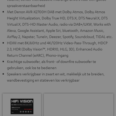
spraakverstaanbaarheid
Met Denon AVR-X2700H DAB met Dolby Atmos, Dolby Atmos
Height Virtualization, Dolby True HD, DTS:X, DTS Neural:X, DTS
Virtual:X, DTS-HD Master Audio, radio via DAB+/UKW, Works with
Alexa, Google Assistant, Apple Siri, bluetooth, Amazon Music,
AirPlay 2, Napster, TuneIn, Deezer, Spotify, Soundcloud, TIDAL etc.
HDMI met 8K/60Hz und 4K/120Hz Video-Pass-Through, HDCP
2.3, HDR (Dolby Vision™, HDR10, HLG, 3D), Enhanced Audio
Return Channel (eARC), Phono-ingang
Krachtige subwoofer, als front- of downfire subwoofer te
gebruiken, ook los te bedienen
Speakers verkrijgbaar in zwart en wit, makkelijk uit te breiden,
wandbevestiging en statieven los verkrijgbaar