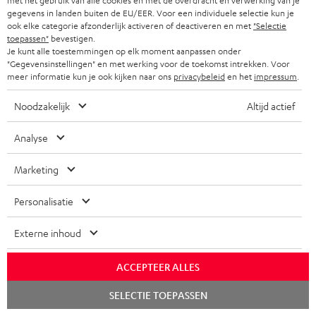
met het gebruik van alle cookies en met de overdracht en verwerking van je
gegevens in landen buiten de EU/EER. Voor een individuele selectie kun je
ook elke categorie afzonderlijk activeren of deactiveren en met
"Selectie
toepassen"
bevestigen.
Je kunt alle toestemmingen op elk moment aanpassen onder
"Gegevensinstellingen" en met werking voor de toekomst intrekken. Voor
meer informatie kun je ook kijken naar ons
privacybeleid
en het
impressum
.
"Zo zorgt Teufel voor een hemels genot"
Noodzakelijk
Altijd actief
PC Magazin
29.11.2018
Analyse
Meer...
Marketing
Personalisatie
Externe inhoud
"aanstekelijk speelplezier"
ACCEPTEER ALLES
Chat
www.hifitest.de
SELECTIE TOEPASSEN
starten
26.11.2018