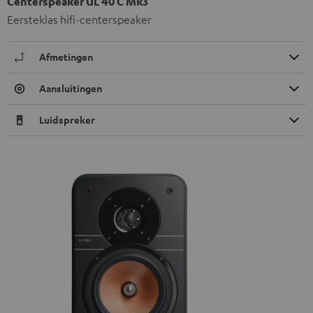
Centerspeaker UL 40 C Mk3
Eersteklas hifi-centerspeaker
Afmetingen
Aansluitingen
Luidspreker