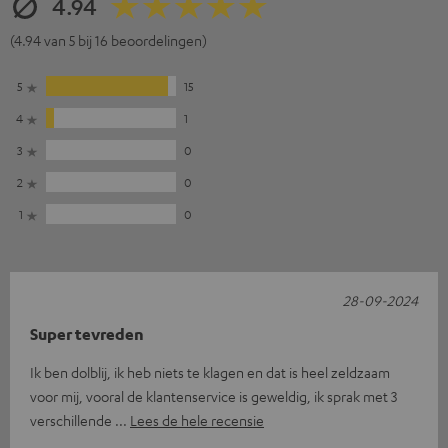
4.94
(4.94 van 5 bij 16 beoordelingen)
5
15
4
1
3
0
2
0
1
0
28-09-2024
Super tevreden
Ik ben dolblij, ik heb niets te klagen en dat is heel zeldzaam
voor mij, vooral de klantenservice is geweldig, ik sprak met 3
verschillende
Lees de hele recensie