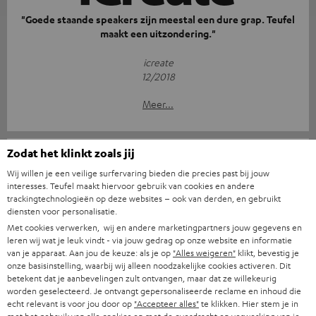
"Goede staande speakers zijn meestal een dure grap. Teufel
maakt een uitzondering."
icreate
12/2018
Meer...
Zodat het klinkt zoals jij
Wij willen je een veilige surfervaring bieden die precies past bij jouw
interesses. Teufel maakt hiervoor gebruik van cookies en andere
trackingtechnologieën op deze websites – ook van derden, en gebruikt
diensten voor personalisatie.
"De beste keuze bij een klein home cinema budget"
Met cookies verwerken, wij en andere marketingpartners jouw gegevens en
leren wij wat je leuk vindt - via jouw gedrag op onze website en informatie
Audiovision
van je apparaat. Aan jou de keuze: als je op
"Alles weigeren"
klikt, bevestig je
12/2018
onze basisinstelling, waarbij wij alleen noodzakelijke cookies activeren. Dit
betekent dat je aanbevelingen zult ontvangen, maar dat ze willekeurig
Meer...
worden geselecteerd. Je ontvangt gepersonaliseerde reclame en inhoud die
echt relevant is voor jou door op
"Accepteer alles"
te klikken. Hier stem je in