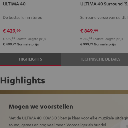
ULTIMA
ULTIMA
ULTIMA
ULTIMA
ULTIMA 40
ULTIMA 40 Surround "5.
40
40
40
40
Zwart
Wit
Surround
Surround
De bestseller in stereo
Surround versie van de UL
"5.1-
"5.1-
Set"
Set"
€ 429,
€ 849,
99
99
Zwart
Wit/zwart
€ 369,
99
Laatste laagste prijs
€ 749,
99
Laatste laagste prijs
99
99
€ 499,
Normale prijs
€ 999,
Normale prijs
HIGHLIGHTS
TECHNISCHE DETAILS
Highlights
Mogen we voorstellen
Met de ULTIMA 40 KOMBO 3 ben je klaar voor elke muzikale uitdaging
sound, games en nog veel meer. Voordeliger als bundel.