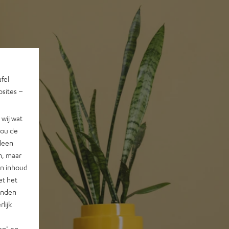
ufel
sites –
wij wat
jou de
lleen
n, maar
en inhoud
et het
landen
lijk
en" en