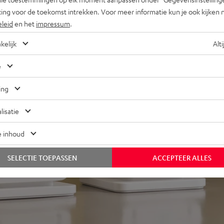
ing voor de toekomst intrekken. Voor meer informatie kun je ook kijken 
eleid
en het
impressum
.
kelijk
Alti
e
ing
j 48 beoordelingen)
lisatie
e inhoud
REVIEWS
SELECTIE TOEPASSEN
ACCEPTEER ALLES