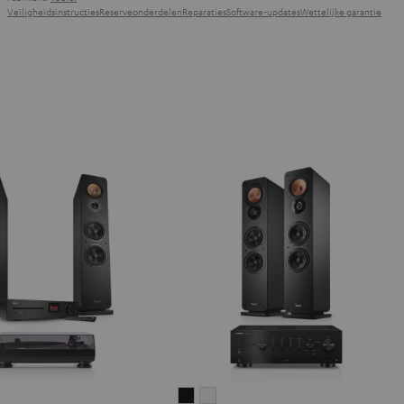
Fabrikant:
Teufel
Veiligheidsinstructies
Reserveonderdelen
Reparaties
Software-updates
Wettelijke garantie