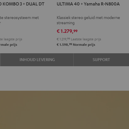
IMA
ULTIMA
ULTIMA
0 KOMBO 3 + DUAL DT
ULTIMA 40 + Yamaha R-N800A
40
40
BO
+
+
te stereosysteem met
Klassiek stereo geluid met moderne
Yamaha
Yamaha
r
streaming
R-
R-
€ 1.279,
99
L
N800A
N800A
te laagste prijs
€ 1.219,
99
Laatste laagste prijs
Zwart
Wit
99
male prijs
€ 1.598,
Normale prijs
INHOUD LEVERING
SUPPORT