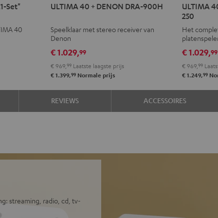
ULTIMA
ULTIMA
ULTIMA
ULT
1-Set"
ULTIMA 40 + DENON DRA-900H
ULTIMA 4
40
40
40
40
250
+
+
KOMBO
KOM
TIMA 40
Speelklaar met stereo receiver van
Het comple
DENON
DENON
3
3
Denon
platenspele
DRA-
DRA-
+
+
€ 1.029,
€ 1.029,
99
99
900H
900H
DUAL
DUA
€ 969,
99
Laatste laagste prijs
€ 969,
99
Laats
Zwart
Wit
DT
DT
99
99
€ 1.399,
Normale prijs
€ 1.249,
Nor
250
250
Zwart
Wit
REVIEWS
ACCESSOIRES
: streaming, radio, cd, tv-