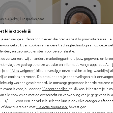
MA 40 (Mk4) luidsprekerpaar
n kamers tot 35 m²
t klinkt zoals jij
 Spotify Connect, DAB+/FM-
n je een veilige surfervaring bieden die precies past bij jouw interesses. Te
, groot kleurendisplay en
ervoor gebruik van cookies en andere trackingtechnologieën op deze web
erden, en gebruikt diensten voor personalisatie.
e reparatiemogelijkheid en
ies verwerken, wij en andere marketingpartners jouw gegevens en leren 
sief luidsprekerkabel (2 x 3
indt - via jouw gedrag op onze website en informatie van je apparaat. Aan 
s je op
"Alles weigeren"
klikt, bevestig je onze basisinstelling, waarbij wij a
ormingsvrije niveaus met
lijke cookies activeren. Dit betekent dat je aanbevelingen zult ontvange
illekeurig worden geselecteerd. Je ontvangt gepersonaliseerde reclame 
auwkeurige bas, zelfs bij
relevant is voor jou door op
"Accepteer alles"
te klikken. Hier stem je in m
van alle cookies en met de overdracht en verwerking van je gegevens in 
amer voor een brede
 EU/EER. Voor een individuele selectie kun je ook elke categorie afzonder
n of deactiveren en met
"Selectie toepassen"
bevestigen.
hoge tonen en zeer goede
alle toestemmingen op elk moment aanpassen onder "Gegevensinstelling