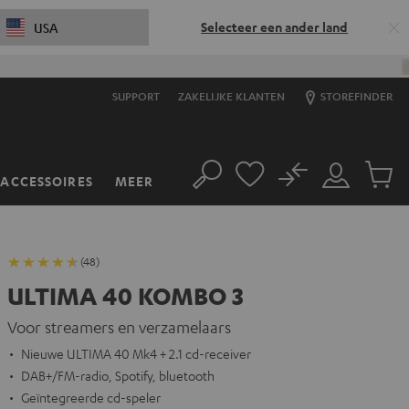
Selecteer een ander land
USA
SUPPORT
ZAKELIJKE KLANTEN
STOREFINDER
No
ACCESSOIRES
MEER
Zoeken
Mijn
Produc
account
winkel
(48)
ULTIMA 40 KOMBO 3
Voor streamers en verzamelaars
Nieuwe ULTIMA 40 Mk4 + 2.1 cd-receiver
DAB+/FM-radio, Spotify, bluetooth
Geïntegreerde cd-speler