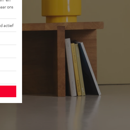
naar ons
jd actief