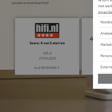
spraakverstaanbaarheid
met werk
privacyb
Noodza
Analys
4.88
Market
Score: 4 van 5 sterren
(4.88 van 5 bi
Persona
hifi.nl
07.04.2025
Extern
ALLE 
ALLE RECENSIES