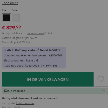
Toon meer
Kleur:
Zwart
Zwart
Wit
€ 829,
99
Setprijs incl. btw
excl.
Verzendkosten
€ 29,99
Laatste laagste prijs
€ 769,
99
Normale prijs
€ 999,
99
1
gratis USB-C koptelefoon
Teufel MOVE 2
Voucher kopiëren en inwisselen.
MOV-T4S
Slechts voor een korte tijd
Actie nog beschikbaar
0
0
D
:
1
7
H
:
3
9
M
:
3
4
S
IN DE WINKELWAGEN
Op voorraad
Veilig winkelen met 8 weken retourrecht
incl. gratis
Retourzending