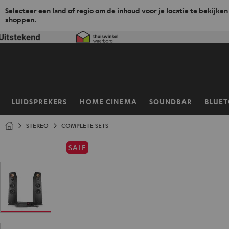
Selecteer een land of regio om de inhoud voor je locatie te bekijken
shoppen.
GA
NAAR
NHOUD
LUIDSPREKERS
HOME CINEMA
SOUNDBAR
BLUE
Home
STEREO
COMPLETE SETS
SALE