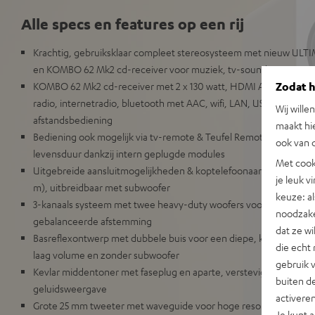
Alle specs en features op een rij
Krachtig, gebruiksklaar compleet stereosysteem met nieuw ULTI
en KOMBO 62 Mk2 cd-receiver voor muziek, tv-sound en games i
Zodat he
KOMBO 62 Mk2 cd-receiver met 2 x 130 watt, HDMI ARC en CEC,
Wij wille
radio, internetradio, bluetooth met AAC, wifi, LAN, USB-weergave
maakt hi
afstandsbediening
ook van d
Bediening ook mogelijk via tv-remote & Teufel Remote app, goed
levensduur dankzij intern geplugde modules
Met cook
Uitgebreide aansluitmogelijkheden & koptelefoonaansluiting, inclu
je leuk v
m), uitbreidbaar met subwoofer
keuze: al
3-kanaals systeem met twee heavy-duty woofers voor hoge, verv
noodzake
gebalanceerde afstemming
dat ze w
Basreflexontwerp met dubbele buis voor een diepe, krachtige en n
die echt 
laag volume en zonder subwoofer
gebruik 
Kevlar middentoner met faseplug en aparte, verstevigde klankk
buiten de
geluidsweergave
activere
Grote 25 mm tweeter met waveguide voor hoge resolutie, fijne 
Je kunt 