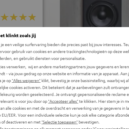
j 387 beoordelingen)
t klinkt zoals jij
n je een veilige surfervaring bieden die precies past bij jouw interesses. Te
REVIEWS
ervoor gebruik van cookies en andere trackingtechnologieën op deze web
erden, en gebruikt diensten voor personalisatie.
ies verwerken, wij en andere marketingpartners jouw gegevens en leren 
indt - via jouw gedrag op onze website en informatie van je apparaat. Aan 
s je op
"Alles weigeren"
klikt, bevestig je onze basisinstelling, waarbij wij a
lijke cookies activeren. Dit betekent dat je aanbevelingen zult ontvange
illekeurig worden geselecteerd. Je ontvangt gepersonaliseerde reclame 
relevant is voor jou door op
"Accepteer alles"
te klikken. Hier stem je in m
van alle cookies en met de overdracht en verwerking van je gegevens in 
 EU/EER. Voor een individuele selectie kun je ook elke categorie afzonder
n of deactiveren en met
"Selectie toepassen"
bevestigen.
alle toestemmingen op elk moment aanpassen onder "Gegevensinstelling