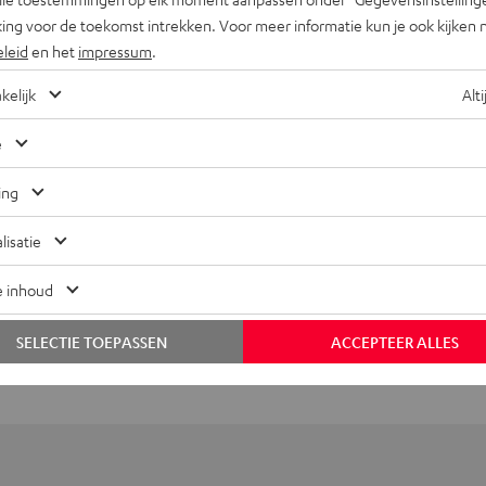
ing voor de toekomst intrekken. Voor meer informatie kun je ook kijken 
eleid
en het
impressum
.
kelijk
Alti
e
ing
lisatie
+31 (0)20 8083195
e inhoud
SELECTIE TOEPASSEN
ACCEPTEER ALLES