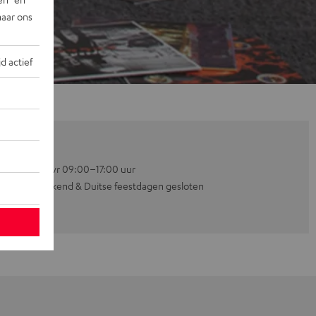
naar ons
jd actief
Ma–vr 09:00–17:00 uur
Weekend & Duitse feestdagen gesloten