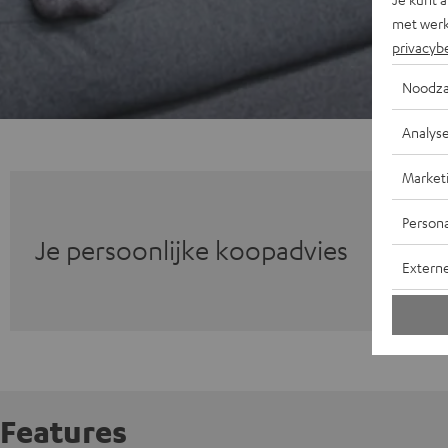
met werk
privacyb
Noodza
Analys
Market
Persona
Je persoonlijke koopadvies
Extern
Features