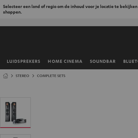
Selecteer een land of regio om de inhoud voor je locatie te bekijken
shoppen.
GA
NAAR
NHOUD
LUIDSPREKERS
HOME CINEMA
SOUNDBAR
BLUE
Home
STEREO
COMPLETE SETS