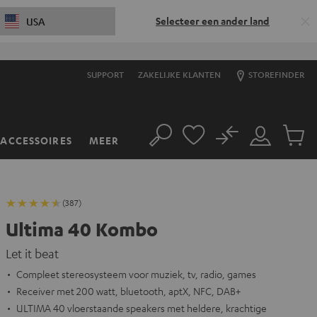
Selecteer een ander land
USA
SUPPORT
ZAKELIJKE KLANTEN
STOREFINDER
No
ACCESSOIRES
MEER
Zoeken
Mijn
Produc
account
winkel
(387)
Ultima 40 Kombo
Let it beat
Compleet stereosysteem voor muziek, tv, radio, games
Receiver met 200 watt, bluetooth, aptX, NFC, DAB+
ULTIMA 40 vloerstaande speakers met heldere, krachtige