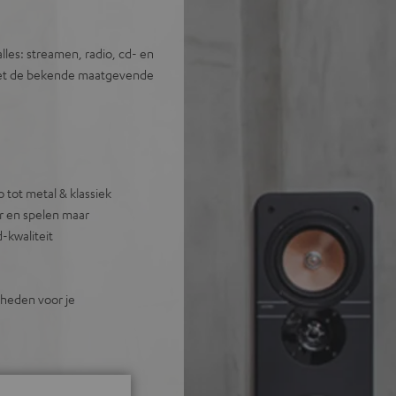
lles: streamen, radio, cd- en
 met de bekende maatgevende
o tot metal & klassiek
r en spelen maar
-kwaliteit
kheden voor je