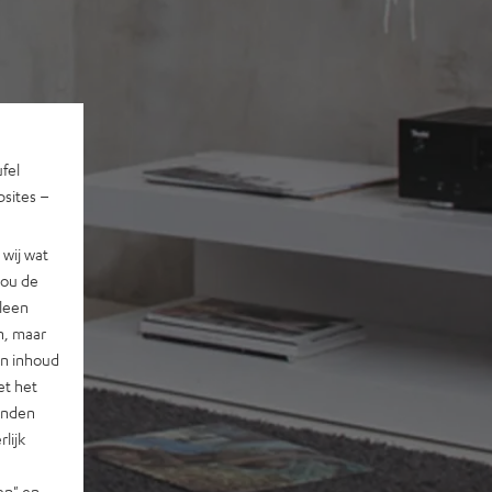
ufel
sites –
wij wat
jou de
lleen
n, maar
en inhoud
et het
landen
lijk
en" en