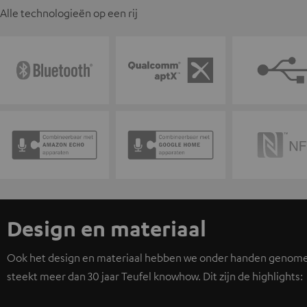
Alle technologieën op een rij
Design en materiaal
Ook het design en materiaal hebben we onder handen genomen 
steekt meer dan 30 jaar Teufel knowhow. Dit zijn de highlights: