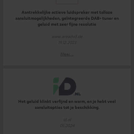
Aantrekkelijke actieve luidspreker met talloze
aansluitmogelijkheden, geïntegreerde DAB+ tuner en
geluid met zeer fijne resolutie
www.areadvd.de
19.12.2023
Meer...
Het geluid klinkt verfijnd en warm, en je hebt veel
aansluitopties tot je beschikking.
id.nl
01.2024