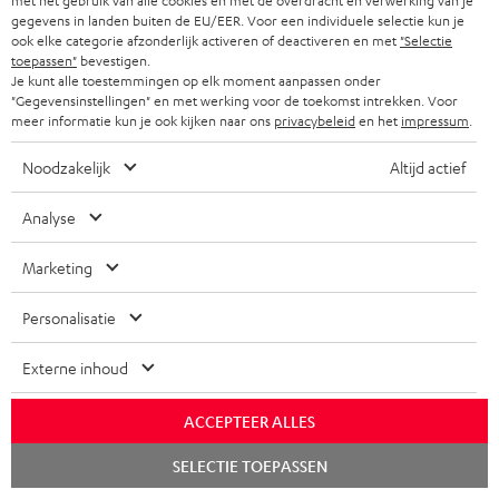
met het gebruik van alle cookies en met de overdracht en verwerking van je
gegevens in landen buiten de EU/EER. Voor een individuele selectie kun je
ook elke categorie afzonderlijk activeren of deactiveren en met
"Selectie
toepassen"
bevestigen.
Je kunt alle toestemmingen op elk moment aanpassen onder
"Gegevensinstellingen" en met werking voor de toekomst intrekken. Voor
meer informatie kun je ook kijken naar ons
privacybeleid
en het
impressum
.
Inhoud levering
Noodzakelijk
Altijd actief
ULTIMA 25 ACTIVE
Analyse
1 × Paar boekenplankspeaker UL 25 Active – Night black
1 × Boekenplankspeaker UL 25 – Zwart
Marketing
1 × Boekenplankspeaker UL 25 Active – Zwart
1 × ULTIMA 25 DAB antenne – Night black
Personalisatie
1 × ULTIMA 25 afstandsbediening – Zwart
Externe inhoud
2 × ULTIMA 25 cover van textiel – Night black
1 × Stroomkabel – Zwart
ACCEPTEER ALLES
1 × 3,5m Luidsprekerkabel
Chat
SELECTIE TOEPASSEN
starten