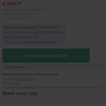
€ 499,
99
Setprijs incl. btw
excl.
Verzendkosten
€ 14,99
Laatste laagste prijs
€ 399,
99
Normale prijs
€ 549,
99
1
gratis USB-C koptelefoon
Teufel MOVE 2
Voucher kopiëren en inwisselen.
MOV-T4S
Slechts voor een korte tijd
Actie nog beschikbaar
0
0
D
:
0
3
H
:
5
2
M
:
1
3
S
IN DE WINKELWAGEN
Op voorraad
Veilig winkelen met 8 weken retourrecht
incl. gratis
Retourzending
Fabrikant:
Teufel
Veiligheidsinstructies
Reserveonderdelen
Reparaties
Software-updates
Wettelijke garantie
Meer voor jou