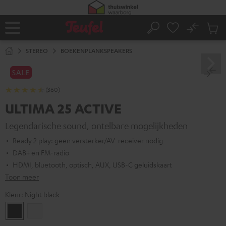
GA
NAAR
NHOUD
No
Ops
Home
Zoeken
Produ
winke
STEREO
BOEKENPLANKSPEAKERS
SALE
(360)
ULTIMA 25 ACTIVE
Legendarische sound, ontelbare mogelijkheden
Ready 2 play: geen versterker/AV-receiver nodig
DAB+ en FM-radio
HDMI, bluetooth, optisch, AUX, USB-C geluidskaart
Toon meer
Kleur:
Night black
Night
Pure
black
White