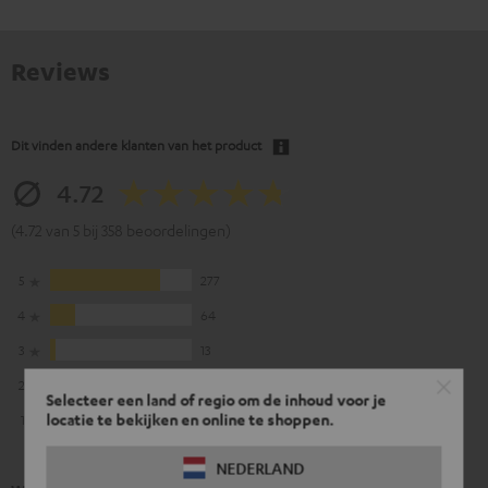
Reviews
Dit vinden andere klanten van het product
4.72
(4.72 van 5 bij 358 beoordelingen)
5
277
4
64
3
13
2
4
Selecteer een land of regio om de inhoud voor je
locatie te bekijken en online te shoppen.
1
0
NEDERLAND