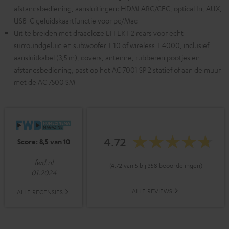
afstandsbediening, aansluitingen: HDMI ARC/CEC, optical In, AUX,
USB-C geluidskaartfunctie voor pc/Mac
Uit te breiden met draadloze EFFEKT 2 rears voor echt
surroundgeluid en subwoofer T 10 of wireless T 4000, inclusief
aansluitkabel (3,5 m), covers, antenne, rubberen pootjes en
afstandsbediening, past op het AC 7001 SP 2 statief of aan de muur
met de AC 7500 SM
4.72
Score: 8,5 van 10
fwd.nl
(4.72 van 5 bij 358 beoordelingen)
01.2024
ALLE REVIEWS
ALLE RECENSIES