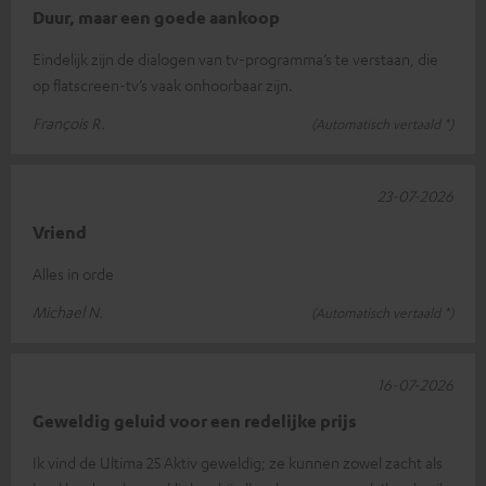
Duur, maar een goede aankoop
Eindelijk zijn de dialogen van tv-programma’s te verstaan, die
op flatscreen-tv’s vaak onhoorbaar zijn.
François R.
(Automatisch vertaald *)
23-07-2026
Vriend
Alles in orde
Michael N.
(Automatisch vertaald *)
16-07-2026
Geweldig geluid voor een redelijke prijs
Ik vind de Ultima 25 Aktiv geweldig; ze kunnen zowel zacht als