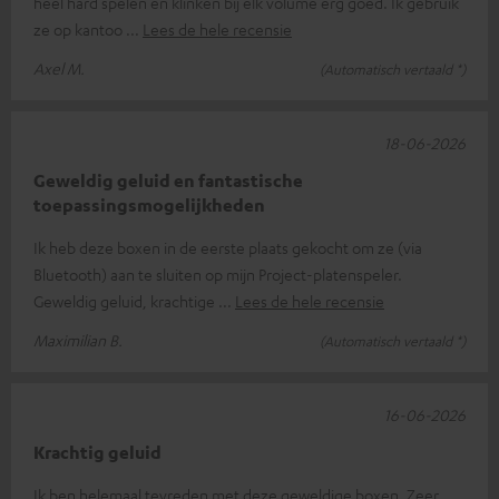
heel hard spelen en klinken bij elk volume erg goed. Ik gebruik
ze op kantoo
Lees de hele recensie
Axel M.
(Automatisch vertaald *)
18-06-2026
Geweldig geluid en fantastische
toepassingsmogelijkheden
Ik heb deze boxen in de eerste plaats gekocht om ze (via
Bluetooth) aan te sluiten op mijn Project-platenspeler.
Geweldig geluid, krachtige
Lees de hele recensie
Maximilian B.
(Automatisch vertaald *)
16-06-2026
Krachtig geluid
Ik ben helemaal tevreden met deze geweldige boxen. Zeer