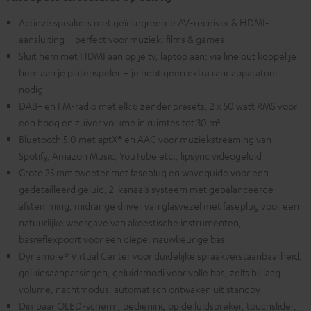
Actieve speakers met geïntegreerde AV-receiver & HDMI-
aansluiting – perfect voor muziek, films & games
Sluit hem met HDMI aan op je tv, laptop aan; via line out koppel je
hem aan je platenspeler – je hebt geen extra randapparatuur
nodig
DAB+ en FM-radio met elk 6 zender presets, 2 x 50 watt RMS voor
een hoog en zuiver volume in ruimtes tot 30 m²
Bluetooth 5.0 met aptX® en AAC voor muziekstreaming van
Spotify, Amazon Music, YouTube etc., lipsync videogeluid
Grote 25 mm tweeter met faseplug en waveguide voor een
gedetailleerd geluid, 2-kanaals systeem met gebalanceerde
afstemming, midrange driver van glasvezel met faseplug voor een
natuurlijke weergave van akoestische instrumenten,
basreflexpoort voor een diepe, nauwkeurige bas
Dynamore® Virtual Center voor duidelijke spraakverstaanbaarheid,
geluidsaanpassingen, geluidsmodi voor volle bas, zelfs bij laag
volume, nachtmodus, automatisch ontwaken uit standby
Dimbaar OLED-scherm, bediening op de luidspreker, touchslider,