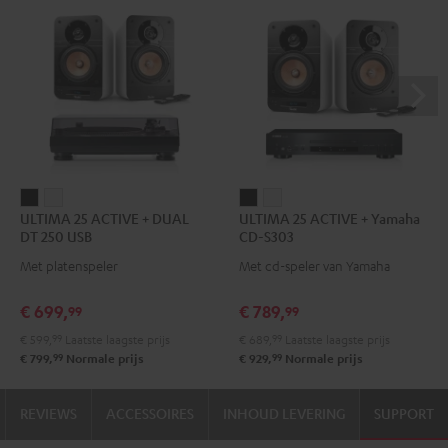
ULTIMA
ULTIMA
ULTIMA
ULTIMA
ULTIMA 25 ACTIVE + DUAL
ULTIMA 25 ACTIVE + Yamaha
25
25
25
25
DT 250 USB
CD-S303
ACTIVE
ACTIVE
ACTIVE
ACTIVE
Met platenspeler
Met cd-speler van Yamaha
+
+
+
+
DUAL
DUAL
Yamaha
Yamaha
€ 699,
€ 789,
99
99
DT
DT
CD-
CD-
€ 599,
99
Laatste laagste prijs
€ 689,
99
Laatste laagste prijs
250
250
S303
S303
99
99
€ 799,
Normale prijs
€ 929,
Normale prijs
USB
USB
Night
Pure
Night
Pure
black
White
REVIEWS
ACCESSOIRES
INHOUD LEVERING
SUPPORT
black
White