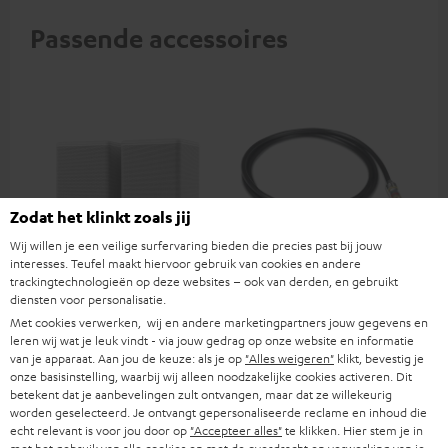
Passende accessoires
Zodat het klinkt zoals jij
Wij willen je een veilige surfervaring bieden die precies past bij jouw
interesses. Teufel maakt hiervoor gebruik van cookies en andere
trackingtechnologieën op deze websites – ook van derden, en gebruikt
EFFEKT 2
Optische digitaalkabel 1.5m
Hi
diensten voor personalisatie.
- C7515O
me
Met cookies verwerken, wij en andere marketingpartners jouw gegevens en
Draadloos, actieve
Verbindingskabel digitaal
Hi
leren wij wat je leuk vindt - via jouw gedrag op onze website en informatie
stereospeakers om
optisch TOSLINK / 3,5 mm
ond
van je apparaat. Aan jou de keuze: als je op
"Alles weigeren"
klikt, bevestig je
compatibele Teufel speakers
mini TOSLINK
sta
€ 399,
€ 19,
€ 
onze basisinstelling, waarbij wij alleen noodzakelijke cookies activeren. Dit
99
99
naar een surround systeem uit
4K
betekent dat je aanbevelingen zult ontvangen, maar dat ze willekeurig
te breiden
worden geselecteerd. Je ontvangt gepersonaliseerde reclame en inhoud die
echt relevant is voor jou door op
"Accepteer alles"
te klikken. Hier stem je in