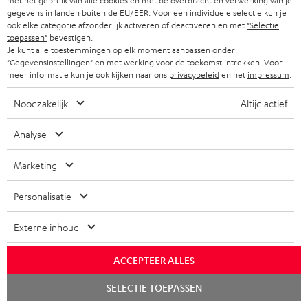
met het gebruik van alle cookies en met de overdracht en verwerking van je
gegevens in landen buiten de EU/EER. Voor een individuele selectie kun je
ook elke categorie afzonderlijk activeren of deactiveren en met
"Selectie
toepassen"
bevestigen.
Je kunt alle toestemmingen op elk moment aanpassen onder
"Gegevensinstellingen" en met werking voor de toekomst intrekken. Voor
meer informatie kun je ook kijken naar ons
privacybeleid
en het
impressum
.
Inhoud levering
Noodzakelijk
Altijd actief
ULTIMA 25 ACTIVE
Analyse
1 × Paar boekenplankspeaker UL 25 Active – Night black
1 × Boekenplankspeaker UL 25 – Zwart
Marketing
1 × Boekenplankspeaker UL 25 Active – Zwart
1 × ULTIMA 25 DAB antenne – Night black
Personalisatie
1 × ULTIMA 25 afstandsbediening – Zwart
2 × ULTIMA 25 cover van textiel – Night black
Externe inhoud
1 × Stroomkabel – Zwart
1 × 3,5m Luidsprekerkabel
ACCEPTEER ALLES
Chat
SELECTIE TOEPASSEN
starten