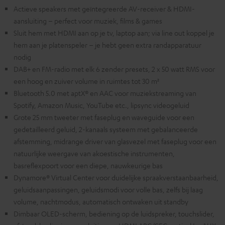
Actieve speakers met geïntegreerde AV-receiver & HDMI-
aansluiting – perfect voor muziek, films & games
Sluit hem met HDMI aan op je tv, laptop aan; via line out koppel je
hem aan je platenspeler – je hebt geen extra randapparatuur
nodig
DAB+ en FM-radio met elk 6 zender presets, 2 x 50 watt RMS voor
een hoog en zuiver volume in ruimtes tot 30 m²
Bluetooth 5.0 met aptX® en AAC voor muziekstreaming van
Spotify, Amazon Music, YouTube etc., lipsync videogeluid
Grote 25 mm tweeter met faseplug en waveguide voor een
gedetailleerd geluid, 2-kanaals systeem met gebalanceerde
afstemming, midrange driver van glasvezel met faseplug voor een
natuurlijke weergave van akoestische instrumenten,
basreflexpoort voor een diepe, nauwkeurige bas
Dynamore® Virtual Center voor duidelijke spraakverstaanbaarheid,
geluidsaanpassingen, geluidsmodi voor volle bas, zelfs bij laag
volume, nachtmodus, automatisch ontwaken uit standby
Dimbaar OLED-scherm, bediening op de luidspreker, touchslider,