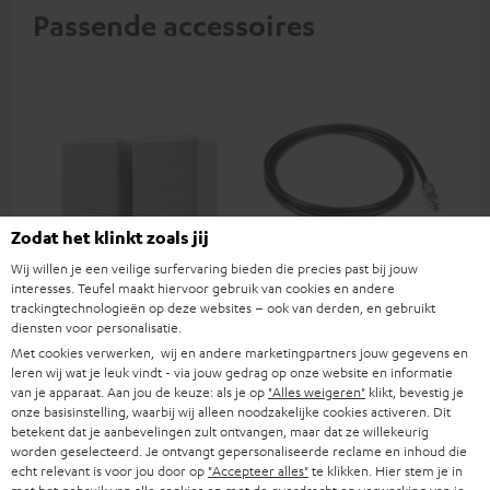
Passende accessoires
Zodat het klinkt zoals jij
Wij willen je een veilige surfervaring bieden die precies past bij jouw
interesses. Teufel maakt hiervoor gebruik van cookies en andere
EFFEKT 2
Optische digitaalkabel 1.5m
Hi
trackingtechnologieën op deze websites – ook van derden, en gebruikt
- C7515O
me
diensten voor personalisatie.
Draadloos, actieve
Verbindingskabel digitaal
Hi
Met cookies verwerken, wij en andere marketingpartners jouw gegevens en
stereospeakers om
optisch TOSLINK / 3,5 mm
ond
leren wij wat je leuk vindt - via jouw gedrag op onze website en informatie
compatibele Teufel speakers
mini TOSLINK
sta
van je apparaat. Aan jou de keuze: als je op
"Alles weigeren"
klikt, bevestig je
€ 399,
€ 19,
€ 
99
99
naar een surround systeem uit
4K
onze basisinstelling, waarbij wij alleen noodzakelijke cookies activeren. Dit
te breiden
betekent dat je aanbevelingen zult ontvangen, maar dat ze willekeurig
worden geselecteerd. Je ontvangt gepersonaliseerde reclame en inhoud die
echt relevant is voor jou door op
"Accepteer alles"
te klikken. Hier stem je in