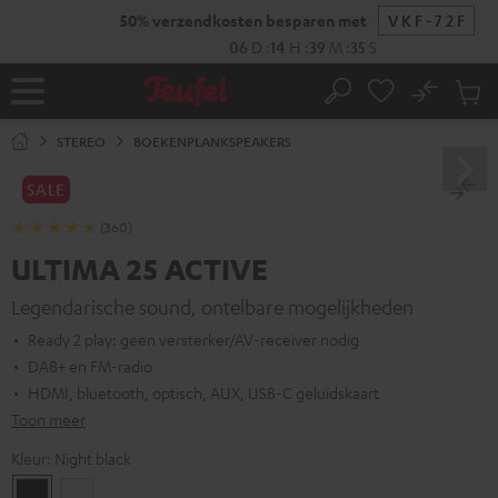
GA
50% verzendkosten besparen met
VKF-72F
NAAR
NHOUD
06
D
:
14
H
:
39
M
:
34
S
No
Ops
Home
Zoeken
Produ
winke
STEREO
BOEKENPLANKSPEAKERS
SALE
(360)
ULTIMA 25 ACTIVE
Legendarische sound, ontelbare mogelijkheden
Ready 2 play: geen versterker/AV-receiver nodig
DAB+ en FM-radio
HDMI, bluetooth, optisch, AUX, USB-C geluidskaart
Toon meer
Kleur:
Night black
Night
Pure