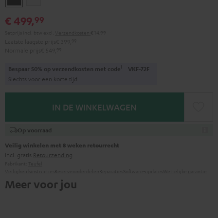
black
White
€ 499,
99
Setprijs incl. btw
excl.
Verzendkosten
€ 14,99
Laatste laagste prijs
€ 399,
99
Normale prijs
€ 549,
99
1
Bespaar 50% op verzendkosten met code
VKF-72F
Slechts voor een korte tijd
IN DE WINKELWAGEN
Op voorraad
Veilig winkelen met 8 weken retourrecht
incl. gratis
Retourzending
Fabrikant:
Teufel
Veiligheidsinstructies
Reserveonderdelen
Reparaties
Software-updates
Wettelijke garantie
Meer voor jou