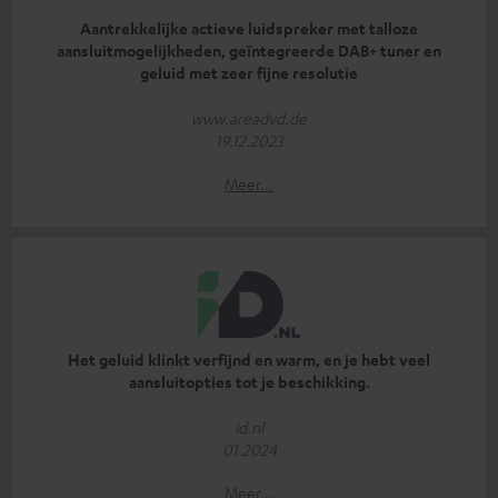
Aantrekkelijke actieve luidspreker met talloze
aansluitmogelijkheden, geïntegreerde DAB+ tuner en
geluid met zeer fijne resolutie
www.areadvd.de
19.12.2023
Meer...
Het geluid klinkt verfijnd en warm, en je hebt veel
aansluitopties tot je beschikking.
id.nl
01.2024
Meer...