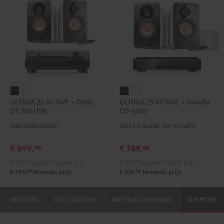
ULTIMA
ULTIMA
ULTIMA
ULTIMA
ULTIMA 25 ACTIVE + DUAL
ULTIMA 25 ACTIVE + Yamaha
25
25
25
25
DT 250 USB
CD-S303
ACTIVE
ACTIVE
ACTIVE
ACTIVE
Met platenspeler
Met cd-speler van Yamaha
+
+
+
+
DUAL
DUAL
Yamaha
Yamaha
€ 699,
€ 789,
99
99
DT
DT
CD-
CD-
€ 599,
99
Laatste laagste prijs
€ 689,
99
Laatste laagste prijs
250
250
S303
S303
99
99
€ 799,
Normale prijs
€ 929,
Normale prijs
USB
USB
Night
Pure
Night
Pure
black
White
REVIEWS
ACCESSOIRES
INHOUD LEVERING
SUPPORT
black
White