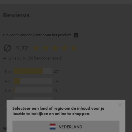
Reviews
Dit vinden andere klanten van het product
4.72
(4.72 van 5 bij 358 beoordelingen)
5
277
4
64
3
13
2
4
Selecteer een land of regio om de inhoud voor je
1
0
locatie te bekijken en online te shoppen.
NEDERLAND
Wat onze klanten zeggen