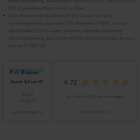
afstandsbediening, aansluitingen: HDMI ARC/CEC, optical In, AUX,
USB-C geluidskaartfunctie voor pc/Mac
Uit te breiden met draadloze EFFEKT 2 rears voor echt
surroundgeluid en subwoofer T 10 of wireless T 4000, inclusief
aansluitkabel (3,5 m), covers, antenne, rubberen pootjes en
afstandsbediening, past op het AC 7001 SP 2 statief of aan de muur
met de AC 7500 SM
4.72
Score: 8,5 van 10
fwd.nl
(4.72 van 5 bij 358 beoordelingen)
01.2024
ALLE REVIEWS
ALLE RECENSIES