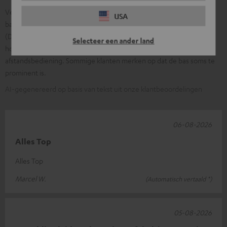
Veel klanten prijzen het krachtige, ruimtelijke geluid met volle
USA
bassen. Vaak wordt de eenvoudige installatie en veelzijdigheid
(DAB+, bluetooth, HDMI, USB/optisch) genoemd, evenals de
Selecteer een ander land
hoogwaardige afwerking, het compacte ontwerp en de intuïtieve
afstandsbediening. Sommige klanten merken op dat de bas soms te
prominent is.
AI-gegenereerd op basis van tekst uit onze klantbeoordelingen
06-08-2026
Alles Top
Alles Top
Marcel W.
(Automatisch vertaald *)
05-08-2026