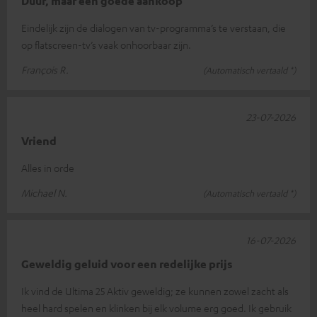
Duur, maar een goede aankoop
Eindelijk zijn de dialogen van tv-programma’s te verstaan, die
op flatscreen-tv’s vaak onhoorbaar zijn.
François R.
(Automatisch vertaald *)
23-07-2026
Vriend
Alles in orde
Michael N.
(Automatisch vertaald *)
16-07-2026
Geweldig geluid voor een redelijke prijs
Ik vind de Ultima 25 Aktiv geweldig; ze kunnen zowel zacht als
heel hard spelen en klinken bij elk volume erg goed. Ik gebruik