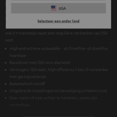
Een Teufel primeur: de T 8 subwoofer is als frontfire én als
USA
downfire subwoofer te gebruiken. Laat je niet voor de gek
houden door het vermogen van 100 watt. De nieuwe Class
Selecteer een ander land
D versterker werkt efficiënt en geruisloos - hij staat dan
ook z'n mannetje naast een reguliere versterker van 250
watt.
High end actieve subwoofer - als frontfire- of downfire
inzetbaar
Bassdriver met 200 mm diameter
Vermogen: 100 watt, high efficiency Class D versterker
met gering verbruik
Automatisch on/off
Uitgebreide instellingen en beveiliging schakelcircuit
Naar voren of naar achter te kantelen, poten zijn
verstelbaar