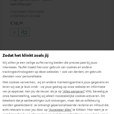
met Ethernet
Highspeed HDMI kabel
ondersteunt actuele
standaards zoals 4K 50/60p en
€ 16,
99
4K 3D
Passende accessoires
Zodat het klinkt zoals jij
Wij willen je een veilige surfervaring bieden die precies past bij jouw
interesses. Teufel maakt hiervoor gebruik van cookies en andere
trackingtechnologieën op deze websites – ook van derden, en gebruikt
diensten voor personalisatie.
Met cookies verwerken, wij en andere marketingpartners jouw gegevens en
leren wij wat je leuk vindt - via jouw gedrag op onze website en informatie
van je apparaat. Aan jou de keuze: als je op
"Alles weigeren"
klikt, bevestig je
onze basisinstelling, waarbij wij alleen noodzakelijke cookies activeren. Dit
betekent dat je aanbevelingen zult ontvangen, maar dat ze willekeurig
worden geselecteerd. Je ontvangt gepersonaliseerde reclame en inhoud die
echt relevant is voor jou door op
"Accepteer alles"
te klikken. Hier stem je in