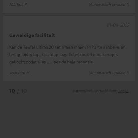
Markus R.
(Automatisch vertaald *)
01-06-2025
Geweldige faciliteit
Kan de Teufel Ultima 20 set alleen maar van harte aanbevelen,
het geluid is top, krachtige bas. Ik heb ook 4 muurbeugels
gekocht zodat alles
Lees de hele recensie
Joachim H.
(Automatisch vertaald *)
*
10
/ 10
automatisch vertaald door
DeepL