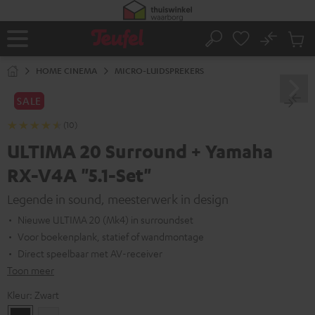
GA
NAAR
NHOUD
No
Ops
Home
Zoeken
Produ
winke
HOME CINEMA
MICRO-LUIDSPREKERS
SALE
(10)
ULTIMA 20 Surround + Yamaha
RX-V4A "5.1-Set"
Legende in sound, meesterwerk in design
Nieuwe ULTIMA 20 (Mk4) in surroundset
Voor boekenplank, statief of wandmontage
Direct speelbaar met AV-receiver
Toon meer
Kleur:
Zwart