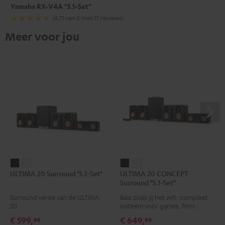
Yamaha RX-V4A "5.1-Set"
(4.71 van 5 met 17 reviews)
Meer voor jou
ULTIMA
ULTIMA
ULTIMA
ULTIMA
ULTIMA 20 Surround "5.1-Set"
ULTIMA 20 CONCEPT
20
20
20
20
Surround "5.1-Set"
Surround
Surround
CONCEPT
CONCEPT
Surround versie van de ULTIMA
Bass zoals jij het wilt: compleet
"5.1-
"5.1-
Surround
Surround
20
systeem voor games, films &
Set"
Set"
"5.1-
"5.1-
muziek
€ 599,
€ 649,
99
99
Zwart
Wit
Set"
Set"