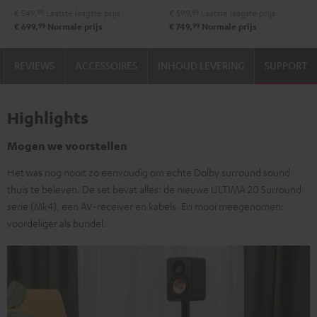
€ 549,
99
Laatste laagste prijs
€ 599,
99
Laatste laagste prijs
Zwart
Wit
99
99
€ 699,
Normale prijs
€ 749,
Normale prijs
REVIEWS
ACCESSOIRES
INHOUD LEVERING
SUPPORT
Highlights
Mogen we voorstellen
Het was nog nooit zo eenvoudig om echte Dolby surround sound
thuis te beleven. De set bevat alles: de nieuwe ULTIMA 20 Surround
serie (Mk4), een AV-receiver en kabels. En mooi meegenomen:
voordeliger als bundel.