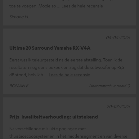
toe te voegen. Mooie so
Lees de hele recensie
Simone H.
04-04-2026
Ultima 20 Surround Yamaha RX-V4A
Eerst was ik teleurgesteld na de eerste afstelling. Toen ik de
resultaten nog eens bekeek en zag dat de subwoofer op -5,5
dB stond, heb ik h
Lees de hele recensie
ROMAN B.
(Automatisch vertaald *)
20-03-2026
Prijs-kwaliteitverhouding: uitstekend
Na verschillende mislukte pogingen met
thuisbioscoopsystemen in het middensegment en van diverse