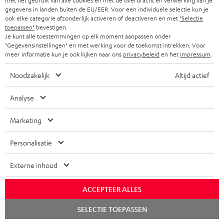
met het gebruik van alle cookies en met de overdracht en verwerking van je
YAMAHA CD-S303
Panasonic Blu-ray player
Su
gegevens in landen buiten de EU/EER. Voor een individuele selectie kun je
DP-UB154
C3
ook elke categorie afzonderlijk activeren of deactiveren en met
"Selectie
toepassen"
bevestigen.
Kwaliteits cd-speler met
Ultra HD 4K Blu-ray speler
Ho
Je kunt alle toestemmingen op elk moment aanpassen onder
indrukwekkend geluid en
met Dolby Atmos en Multi
ver
"Gegevensinstellingen" en met werking voor de toekomst intrekken. Voor
hoogwaardige afwerking
HDR-ondersteuning,
ci
meer informatie kun je ook kijken naar ons
privacybeleid
en het
impressum
.
€ 379,
€ 179,
€ 
00
00
waaronder HDR10+ voor
superieure beeldkwaliteit met
Noodzakelijk
Altijd actief
levensecht contrast en
kleuren
Analyse
Marketing
Inhoud levering
Personalisatie
ULTIMA 20 Surround + Yamaha RX-V4A "5.1-Set"
Externe inhoud
2 × Paar boekenplankspeaker UL 20 Mk4 25 – Zwart
2 × Boekenplankspeaker UL 20 Mk4 25 (stuk) – Zwart
ACCEPTEER ALLES
2 × Rubberen voetjes (4 stuks) voor ULTIMA 20 / 40 / Center
Chat
SELECTIE TOEPASSEN
Mk4 – Zwart
starten
1 × ULTIMA 20 Mk4 Cover (Paar) – Zwart