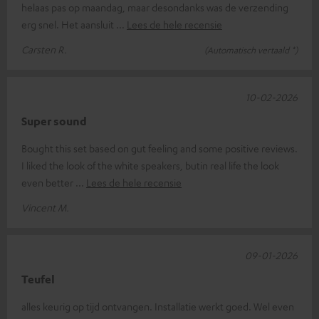
helaas pas op maandag, maar desondanks was de verzending
erg snel. Het aansluit
Lees de hele recensie
Carsten R.
(Automatisch vertaald *)
10-02-2026
Super sound
Bought this set based on gut feeling and some positive reviews.
I liked the look of the white speakers, butin real life the look
even better
Lees de hele recensie
Vincent M.
09-01-2026
Teufel
alles keurig op tijd ontvangen. Installatie werkt goed. Wel even