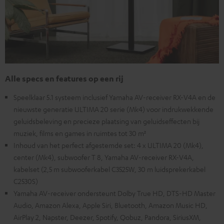
Alle specs en features op een rij
Speelklaar 5.1 systeem inclusief Yamaha AV-receiver RX-V4A en de
nieuwste generatie ULTIMA 20 serie (Mk4) voor indrukwekkende
geluidsbeleving en precieze plaatsing van geluidseffecten bij
muziek, films en games in ruimtes tot 30 m²
Inhoud van het perfect afgestemde set: 4 x ULTIMA 20 (Mk4),
center (Mk4), subwoofer T 8, Yamaha AV-receiver RX-V4A,
kabelset (2,5 m subwooferkabel C3525W, 30 m luidsprekerkabel
C2530S)
Yamaha AV-receiver ondersteunt Dolby True HD, DTS-HD Master
Audio, Amazon Alexa, Apple Siri, Bluetooth, Amazon Music HD,
AirPlay 2, Napster, Deezer, Spotify, Qobuz, Pandora, SiriusXM,