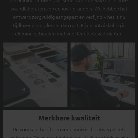
De huidige ULTIMA Mk4 serie is ook ontwikkeld in onze
soundlaboratoria en echovrije kamers. We hebben het
ontwerp zorgvuldig aangepast en verfijnd – het is nu
tijdlozer en moderner dan ooit. Bij de ontwikkeling is
rekening gehouden met veel feedback van klanten.
Merkbare kwaliteit
De voorkant heeft een zeer puristisch ontwerp heeft
gekregen. De covers hebben een strakkere look en zijn