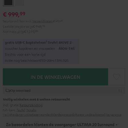
Zwart
Wit
€ 999,
99
Setprijs incl. btw
excl.
Verzendkosten
€ 49,99
Laatste laagste prijs
€ 949,
99
Normale prijs
€ 1.299,
99
1
gratis USB-C koptelefoon
Teufel MOVE 2
Voucher kopiëren en inwisselen.
MOV-T4S
Slechts voor een korte tijd
Actie nog beschikbaar
0
1
D
:
2
0
H
:
1
3
M
:
1
1
S
IN DE WINKELWAGEN
Op voorraad
Veilig winkelen met 8 weken retourrecht
incl. gratis
Retourzending
Fabrikant:
Teufel
,
Yamaha
Veiligheidsinstructies
Reserveonderdelen
Reparaties
Software-updates
Wettelijke garantie
Zo beoordelen klanten de voorganger ULTIMA 20 Surround +