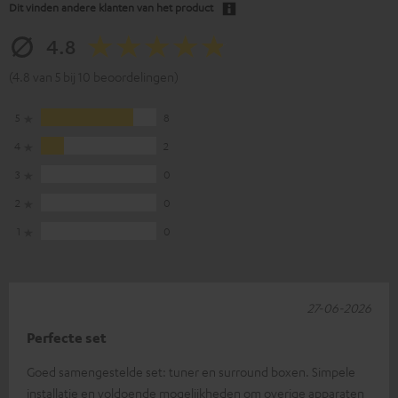
Dit vinden andere klanten van het product
4.8
(4.8 van 5 bij 10 beoordelingen)
5
8
4
2
3
0
2
0
1
0
27-06-2026
Perfecte set
Goed samengestelde set: tuner en surround boxen. Simpele
installatie en voldoende mogelijkheden om overige apparaten