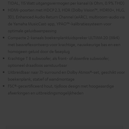
TIDAL, 115 Watt uitgangsvermogen per kanaal (6 Ohm, 0.9% THD)
HDMI-poorten met HDCP 2.3, HDR (Dolby Vision™, HDR10+, HLG,
3D), Enhanced Audio Return Channel (eARC), multiroom-audio via
de Yamaha MusicCast-app, YPAO™-kalibratiesysteem voor
optimale geluidsaanpassing
Compacte 2-kanaals boekenplankluidspreker ULTIMA 20 (Mk4)
met bassreflexontwerp voor krachtige, nauwkeurige bas en een
homogeen geluid door de faseplug
Krachtige T 8 subwoofer, als front- of downfire subwoofer,
optioneel draadloos aanstuurbaar
Uitbreidbaar naar 7.1-surround en Dolby Atmos®-set, geschikt voor
boekenplank, statief of wandmontage
FSC®-gecertificeerd hout, tijdloos design met hoogwaardige
afwerkingen en uitbreidingsmogelijkheden