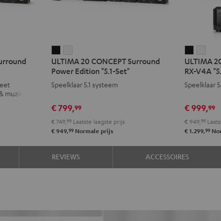
ULTIMA
ULTIMA
ULTIMA
ULT
urround
ULTIMA 20 CONCEPT Surround
ULTIMA 20
20
20
20
20
Power Edition "5.1-Set"
RX-V4A "5.
CONCEPT
CONCEPT
Surroun
Surr
leet
Speelklaar 5.1 systeem
Speelklaar 
Surround
Surround
+
+
 & muziek
Power
Power
Yamaha
Yam
€ 799,
€ 999,
99
99
Edition
Edition
RX-
RX-
€ 749,
99
Laatste laagste prijs
€ 949,
99
Laats
"5.1-
"5.1-
V4A
V4A
99
99
€ 949,
Normale prijs
€ 1.299,
Nor
Set"
Set"
"5.1-
"5.1-
Zwart
Wit
Set"
Set"
REVIEWS
ACCESSOIRES
Zwart
Wit