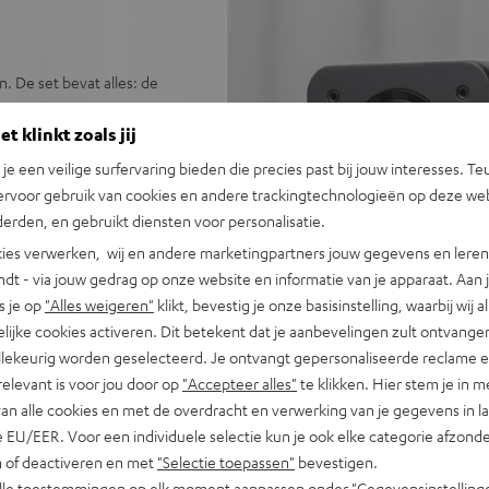
. De set bevat alles: de
rdeliger als bundel.
t klinkt zoals jij
n je een veilige surfervaring bieden die precies past bij jouw interesses. Te
ervoor gebruik van cookies en andere trackingtechnologieën op deze web
RX-A2A en de ULTIMA 20 serie
erden, en gebruikt diensten voor personalisatie.
an alle geluiden bij muziek,
ies verwerken, wij en andere marketingpartners jouw gegevens en leren 
indt - via jouw gedrag op onze website en informatie van je apparaat. Aan 
 2 x REFLEKT 2 Dolby Atmos
s je op
"Alles weigeren"
klikt, bevestig je onze basisinstelling, waarbij wij a
rkabel C3525W, 30 m
lijke cookies activeren. Dit betekent dat je aanbevelingen zult ontvange
illekeurig worden geselecteerd. Je ontvangt gepersonaliseerde reclame 
naal (8 Ohm, 0,9 % THD) en
relevant is voor jou door op
"Accepteer alles"
te klikken. Hier stem je in m
reamen via bluetooth,
van alle cookies en met de overdracht en verwerking van je gegevens in 
unt Dolby Atmos, Dolby Atmos
 EU/EER. Voor een individuele selectie kun je ook elke categorie afzonder
S-HD Master Audio.
n of deactiveren en met
"Selectie toepassen"
bevestigen.
 HDR10+, HLG, 3D, HDMI 2.1,
alle toestemmingen op elk moment aanpassen onder "Gegevensinstelling