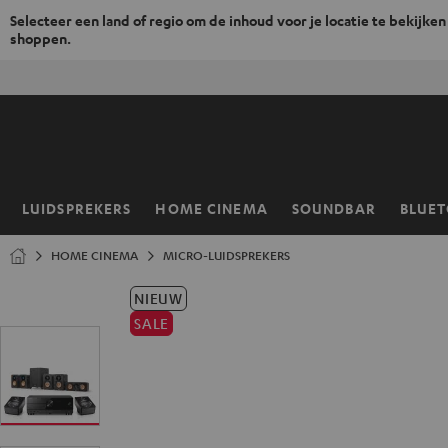
Selecteer een land of regio om de inhoud voor je locatie te bekijken
shoppen.
GA
NAAR
NHOUD
LUIDSPREKERS
HOME CINEMA
SOUNDBAR
BLUE
Home
HOME CINEMA
MICRO-LUIDSPREKERS
NIEUW
SALE