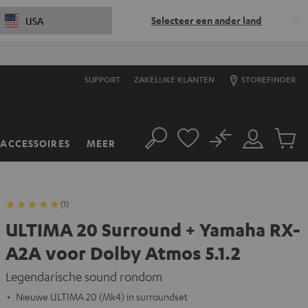
Selecteer een ander land
USA
SUPPORT
ZAKELIJKE KLANTEN
STOREFINDER
No
ACCESSOIRES
MEER
Zoeken
Mijn
Produc
account
winkel
(1)
ULTIMA 20 Surround + Yamaha RX-
A2A voor Dolby Atmos 5.1.2
Legendarische sound rondom
Nieuwe ULTIMA 20 (Mk4) in surroundset