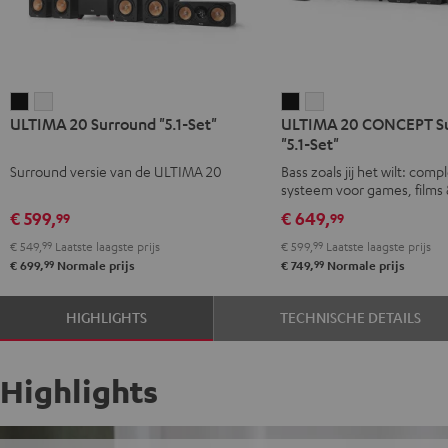
ULTIMA
ULTIMA
ULTIMA
ULTIMA
ULTIMA 20 Surround "5.1-Set"
ULTIMA 20 CONCEPT S
20
20
20
20
"5.1-Set"
Surround
Surround
CONCEPT
CONCEPT
Surround versie van de ULTIMA 20
Bass zoals jij het wilt: comp
"5.1-
"5.1-
Surround
Surround
systeem voor games, films
Set"
Set"
"5.1-
"5.1-
€ 599,
€ 649,
99
99
Zwart
Wit
Set"
Set"
€ 549,
99
Laatste laagste prijs
€ 599,
99
Laatste laagste prijs
Zwart
Wit
99
99
€ 699,
Normale prijs
€ 749,
Normale prijs
HIGHLIGHTS
TECHNISCHE DETAILS
Highlights