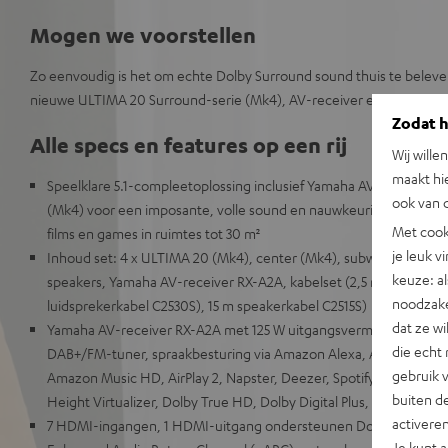
Mogen we voorstellen
Zo eenvoudig is het om echte Dolby Surround sound thuis te beleven
nieuwe ULTIMA 20 Surround-serie (Mk4), AV-receiver en kabels. Voo
Zodat he
Alle specs en features op een rij
Wij wille
maakt hi
Speelklare 5.1-compleetoplossing inclusief Yamaha AV-receiver 
ook van d
(Mk4) voor een imposante, volle sound en nauwkeurige plaatsing v
Met cook
films en games in ruimtes tot 30 m²
je leuk v
Inhoud set: 4 x ULTIMA 20 (Mk4), center (Mk4), subwoofer T 10,
keuze: al
speakers, Yamaha AV-receiver RX-A2A, kabelset (2,5 m subwoofe
noodzake
luidsprekerkabel C2530S), 15 m speakerkabel C2515S)
dat ze w
Yamaha AV-receiver RX-A2A met 125 W uitgangsvermogen per ka
die echt 
DAB+/FM-tuner, spraakbesturing via Amazon Alexa, Apple Siri, st
gebruik 
Amazon Music HD, AirPlay 2, Napster, Deezer, Spotify, onderste
buiten de
Height Virtualizer, Dolby True HD, Dolby Digital Plus, DTS:X, DT
activere
7 HDMI-ingangen, 1 HDMI-uitgang ondersteunen Dolby Vision™,
Je kunt 