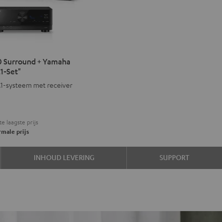
IMA
 Surround + Yamaha
1-Set"
d
ound
5.1-systeem met receiver
aha
te laagste prijs
male prijs
INHOUD LEVERING
SUPPORT