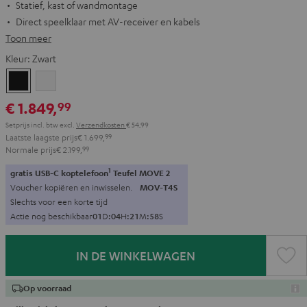
Statief, kast of wandmontage
Direct speelklaar met AV-receiver en kabels
Toon meer
Kleur:
Zwart
Zwart
Wit
€ 1.849,
99
Setprijs incl. btw
excl.
Verzendkosten
€ 54,99
Laatste laagste prijs
€ 1.699,
99
Normale prijs
€ 2.199,
99
1
gratis USB-C koptelefoon
Teufel MOVE 2
Voucher kopiëren en inwisselen.
MOV-T4S
Slechts voor een korte tijd
Actie nog beschikbaar
0
1
D
:
0
4
H
:
2
1
M
:
5
7
S
IN DE WINKELWAGEN
Op voorraad