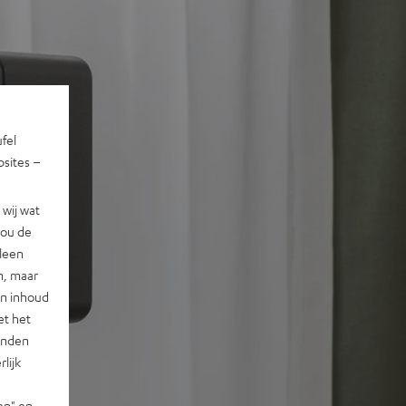
ufel
sites –
wij wat
jou de
lleen
n, maar
en inhoud
et het
landen
lijk
en" en