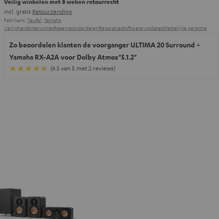
Veilig winkelen met 8 weken retourrecht
incl. gratis
Retourzending
Fabrikant:
Teufel
,
Yamaha
Veiligheidsinstructies
Reserveonderdelen
Reparaties
Software-updates
Wettelijke garantie
Zo beoordelen klanten de voorganger ULTIMA 20 Surround +
Yamaha RX-A2A voor Dolby Atmos"5.1.2"
(4.5 van 5 met 2 reviews)