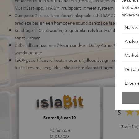
Enhanced Audio Return Channel (eARC), extra phono-ingang, mu
met werk
MusicCast-app, YPAO™-multipoint-inmeet systeem
privacyb
Compacte 2-kanaals boekenplankspeaker ULTIMA 20 (Mk4) bassre
precieze bas en een homogene sound dankzij de faseplug
Noodza
Krachtige T 10 subwoofer, te gebruiken als front- of downfire sub
aanstuurbaar
Analys
Uitbreidbaar naar een 7.1-surround- en Dolby Atmos®-set, geschikt 
wandmontage
Market
FSC®-gecertificeerd hout, modern, tijdloos design met gesatinee
textiel covers, vergulde, solide schroefaansluitingen.
Persona
Extern
5
Score: 8,6 van 10
(5 van 5 bi
islabit.com
12.01.2026