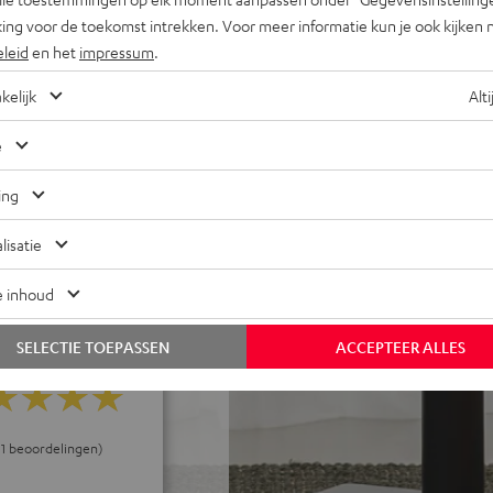
ltiroom-audio via de Yamaha
ing voor de toekomst intrekken. Voor meer informatie kun je ook kijken 
eleid
en het
impressum
.
flex-poort voor krachtige,
kelijk
Alti
woofer, ook draadloos
e
voor statief, kast of
ing
rd lakfront en hoogwaardige
lisatie
e inhoud
SELECTIE TOEPASSEN
ACCEPTEER ALLES
j 1 beoordelingen)