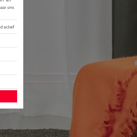
naar ons
jd actief