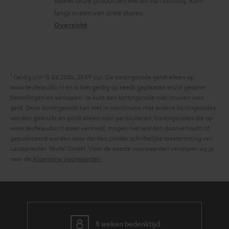
s
t
m
langs in een van onze stores.
a
i
a
Overzicht
r
n
t
y
f
i
o
e
1
r
Geldig t/m 15.08.2026, 23:59 uur. De kortingscode geldt alleen op
www.teufelaudio.nl en is niet geldig op reeds geplaatste en/of gedane
m
bestellingen en aankopen. Je kunt een kortingscode niet inruilen voor
a
geld. Deze kortingscode kan niet in combinatie met andere kortingscodes
worden gebruikt en geldt alleen voor particulieren. Kortingscodes die op
t
www.teufelaudio.nl staan vermeld, mogen niet worden doorverkocht of
i
gepubliceerd worden door derden zonder schriftelijke toestemming van
Lautsprecher Teufel GmbH. Voor de exacte voorwaarden verwijzen wij je
e
naar de
Algemene Voorwaarden
.
8 weken bedenktijd