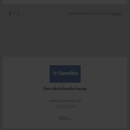
*
5
/ 5
automatisch vertaald door
DeepL
Een uitstekende keuze
www.gamestar.de
07.02.2024
Meer...