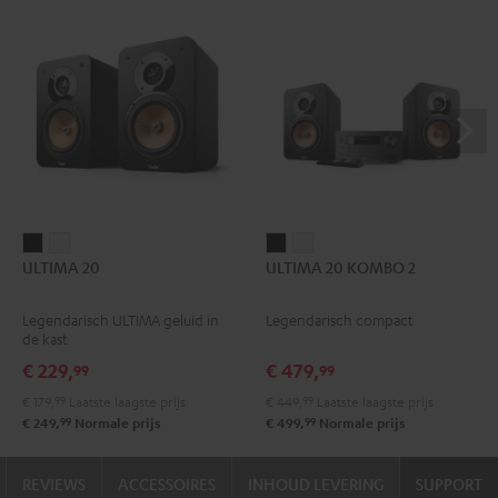
ULTIMA
ULTIMA
ULTIMA
ULTIMA
ULTIMA 20
ULTIMA 20 KOMBO 2
20
20
20
20
Zwart
Wit
KOMBO
KOMBO
Legendarisch ULTIMA geluid in
Legendarisch compact
2
2
de kast
Zwart
Wit
€ 229,
€ 479,
99
99
€ 179,
99
Laatste laagste prijs
€ 449,
99
Laatste laagste prijs
99
99
€ 249,
Normale prijs
€ 499,
Normale prijs
REVIEWS
ACCESSOIRES
INHOUD LEVERING
SUPPORT