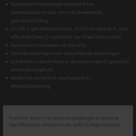
Dynamore®-technologie verbreedt het
stereopanorama voor een indrukwekkende
geluidsomhulling
5.1 USB-C geluidskaartfunctie, AUX-in en optical-in, zeer
efficiënte Class-D-versterker van Texas Instruments
Automatisch ontwaken uit stand-by
Geluidsinstellingen voor verschillende opstellingen
Schakelbare Upmix-functie van stereo naar 5.1-geluid bij
alleen stereogeluid
Bediening via verlicht touchpaneel en
afstandsbediening
Frontfire-driver met extreme slaglengte en enorme
basreflexpoort voorkomt ruis, zelfs bij hoge volumes