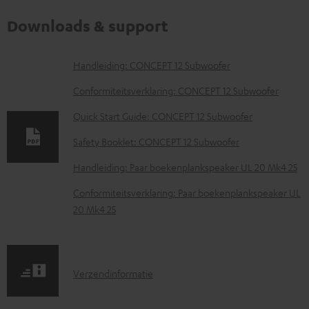
Downloads & support
D
Handleiding: CONCEPT 12 Subwoofer
o
Conformiteitsverklaring: CONCEPT 12 Subwoofer
w
Quick Start Guide: CONCEPT 12 Subwoofer
n
Safety Booklet: CONCEPT 12 Subwoofer
l
o
Handleiding: Paar boekenplankspeaker UL 20 Mk4 25
a
Conformiteitsverklaring: Paar boekenplankspeaker UL
d
20 Mk4 25
d
o
c
V
Verzendinformatie
u
e