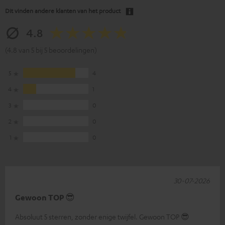
Dit vinden andere klanten van het product
4.8
(4.8 van 5 bij 5 beoordelingen)
5
4
4
1
3
0
2
0
1
0
30-07-2026
Gewoon TOP 😎
Absoluut 5 sterren, zonder enige twijfel. Gewoon TOP 😎