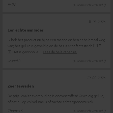
Ralf F.
(Automatisch vertaald *)
31-03-2026
Een echte aanrader
Ik heb het product nu bijna een maand en ben er helemaal weg
van; het geluid is geweldig en de bas is echt fantastisch 👌🏼🫶
🏻 Het is gewoon le
Lees de hele recensie
Jesuel P.
(Automatisch vertaald *)
10-02-2026
Zeer tevreden
De prijs-kwaliteitverhouding is onovertroffen! Geweldig geluid,
of het nu op vol volume is of zachte achtergrondmusick.
Thomas S.
(Automatisch vertaald *)