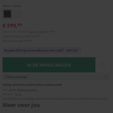
Kleur:
Zwart
Zwart
Wit
€ 599,
99
Setprijs incl. btw
excl.
Verzendkosten
€ 99,99
Laatste laagste prijs
€ 549,
99
Normale prijs
€ 699,
99
1
Bespaar 50% op verzendkosten met code
VKF-72F
IN DE WINKELWAGEN
Op voorraad
Veilig winkelen met 8 weken retourrecht
incl. gratis
Retourzending
Fabrikant:
Teufel
Veiligheidsinstructies
Reserveonderdelen
Reparaties
Software-updates
Wettelijke garantie
Meer voor jou