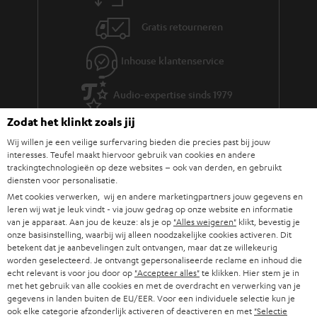
Gratis retourneren
Inhouse klantenservice
Audio-expertise sinds 1979
Zodat het klinkt zoals jij
Wij willen je een veilige surfervaring bieden die precies past bij jouw
interesses. Teufel maakt hiervoor gebruik van cookies en andere
trackingtechnologieën op deze websites – ook van derden, en gebruikt
diensten voor personalisatie.
Met cookies verwerken, wij en andere marketingpartners jouw gegevens en
leren wij wat je leuk vindt - via jouw gedrag op onze website en informatie
van je apparaat. Aan jou de keuze: als je op
"Alles weigeren"
klikt, bevestig je
onze basisinstelling, waarbij wij alleen noodzakelijke cookies activeren. Dit
betekent dat je aanbevelingen zult ontvangen, maar dat ze willekeurig
worden geselecteerd. Je ontvangt gepersonaliseerde reclame en inhoud die
echt relevant is voor jou door op
"Accepteer alles"
te klikken. Hier stem je in
met het gebruik van alle cookies en met de overdracht en verwerking van je
gegevens in landen buiten de EU/EER. Voor een individuele selectie kun je
ook elke categorie afzonderlijk activeren of deactiveren en met
"Selectie