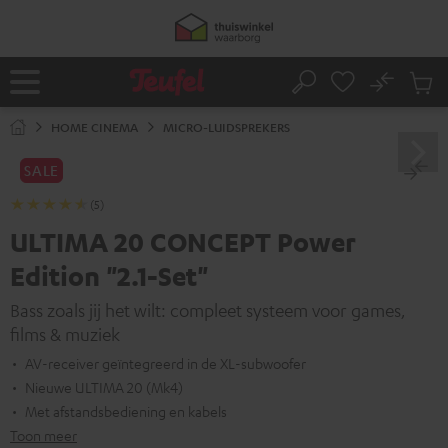
GA
50% verzendkosten besparen met
VKF-72F
NAAR
NHOUD
06
D
:
18
H
:
12
M
:
48
S
No
Ops
Home
Zoeken
Produ
winke
HOME CINEMA
MICRO-LUIDSPREKERS
SALE
(5)
ULTIMA 20 CONCEPT Power
Edition "2.1-Set"
Bass zoals jij het wilt: compleet systeem voor games,
films & muziek
AV-receiver geïntegreerd in de XL-subwoofer
Nieuwe ULTIMA 20 (Mk4)
Met afstandsbediening en kabels
Toon meer