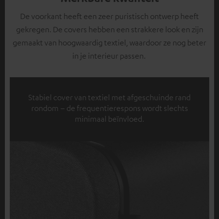
De voorkant heeft een zeer puristisch ontwerp heeft
gekregen. De covers hebben een strakkere look en zijn
gemaakt van hoogwaardig textiel, waardoor ze nog beter
in je interieur passen.
Stabiel cover van textiel met afgeschuinde rand
rondom – de frequentierespons wordt slechts
minimaal beïnvloed.