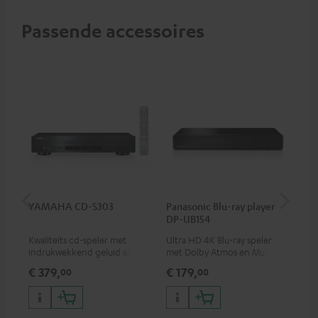
Passende accessoires
YAMAHA CD-S303
Panasonic Blu-ray player
Opt
DP-UB154
- 
Kwaliteits cd-speler met
Ultra HD 4K Blu-ray speler
Ver
indrukwekkend geluid en
met Dolby Atmos en Multi
opt
hoogwaardige afwerking
HDR-ondersteuning,
min
€ 379,
€ 179,
€ 
00
00
waaronder HDR10+ voor
superieure beeldkwaliteit met
levensecht contrast en
kleuren