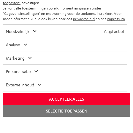
toepassen"
bevestigen.
Je kunt alle toestemmingen op elk moment aanpassen onder
"Gegevensinstellingen" en met werking voor de toekomst intrekken. Voor
Teufel blog
meer informatie kun je ook kijken naar ons
privacybeleid
en het
impressum
.
Audiotechnologieën, hifi-trends, tips & tricks
Noodzakelijk
Altijd actief
Teufel Support
Analyse
Veelgestelde vragen
Contact
Marketing
Retourneren
Traceer bestelling
Personalisatie
Storefinder
Externe inhoud
Beleef onze producten van dichtbij en kom naar de store
voor advies op maat.
ACCEPTEER ALLES
Chat
SELECTIE TOEPASSEN
starten
TOT