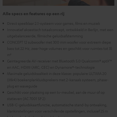
Alle specs en features op een rij
Direct speelklaar 2.1-systeem voor games, films en muziek
Innovatief akoestisch totaalconcept, ontwikkeld in Berlijn, met een
uitgebalanceerde, filmische geluidsafstemming
CONCEPT 12 subwoofer met 300 mm woofer voor extreem diepe
bass tot 22 Hz, zeer hoge volumes en geschikt voor ruimtes tot 35
m²
Geïntegreerde AV-receiver met Bluetooth 5.0 Qualcomm® aptX™
en AAC, HDMI (ARC, CEC) en Dynamore®-technologie
Maximale geluidskwaliteit in deze klasse: populaire ULTIMA 20
(Mk4) boekenplankluidsprekers met 2-kanaals systeem, phase-
plug en waveguide
Geschikt voor plaatsing op een tv-meubel, aan de muur of op
statieven (AC 7001 SP 2)
USB-C-geluidskaartfunctie, automatische stand-by ontwaking,
klankinstellingen voor verschillende opstellingen, inclusief 25 m