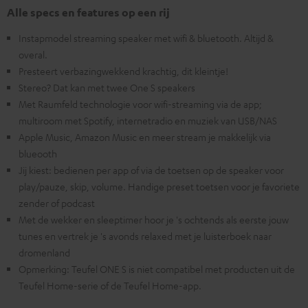
Alle specs en features op een rij
Instapmodel streaming speaker met wifi & bluetooth. Altijd &
overal.
Presteert verbazingwekkend krachtig, dit kleintje!
Stereo? Dat kan met twee One S speakers
Met Raumfeld technologie voor wifi-streaming via de app;
multiroom met Spotify, internetradio en muziek van USB/NAS
Apple Music, Amazon Music en meer stream je makkelijk via
blueooth
Jij kiest: bedienen per app of via de toetsen op de speaker voor
play/pauze, skip, volume. Handige preset toetsen voor je favoriete
zender of podcast
Met de wekker en sleeptimer hoor je 's ochtends als eerste jouw
tunes en vertrek je 's avonds relaxed met je luisterboek naar
dromenland
Opmerking: Teufel ONE S is niet compatibel met producten uit de
Teufel Home-serie of de Teufel Home-app.