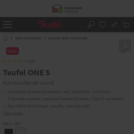
GA
50% verzendkosten besparen met
VKF-72F
NAAR
NHOUD
06
D
:
17
H
:
03
M
:
23
S
No
Ops
Home
Zoeken
Produ
winke
WIFI-SPEAKERS
KLEINE WIFI-SPEAKERS
SALE
(533)
Teufel ONE S
Ruimtevullende sound
Compacte streaming speaker, wifi, bluetooth, multiroom
2-kanaals systeem, passieve basmembranen, Class D versterker
Raumfeld-technologie, Spotify, internetradio
Toon meer
Kleur:
Wit
Zwart
Wit