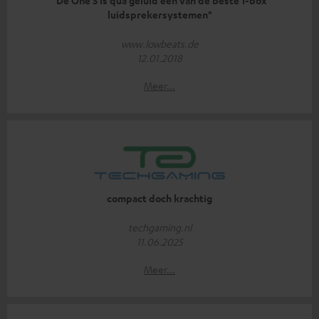
"De One S is qua geluid een van de beste 1-box
luidsprekersystemen"
www.lowbeats.de
12.01.2018
Meer...
compact doch krachtig
techgaming.nl
11.06.2025
Meer...