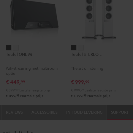
Teufel
Teufel
Teufel
Teufel
Teufel ONE M
Teufel STEREO L
ONE
ONE
STEREO
STEREO
M
M
L
L
Wifi-streaming met multiroom
The art of listening
Zwart
Wit
Zwart
Wit
optie
€ 449,
€ 999,
99
99
€ 399,
99
Laatste laagste prijs
€ 999,
99
Laatste laagste prijs
99
99
€ 499,
Normale prijs
€ 1.799,
Normale prijs
REVIEWS
ACCESSOIRES
INHOUD LEVERING
SUPPORT