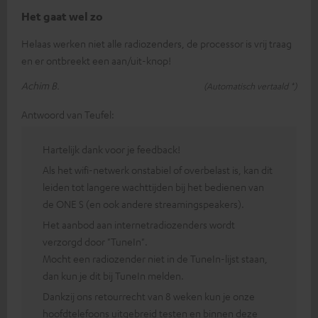
Het gaat wel zo
Helaas werken niet alle radiozenders, de processor is vrij traag
en er ontbreekt een aan/uit-knop!
Achim B.
(Automatisch vertaald *)
Antwoord van Teufel:
Hartelijk dank voor je feedback!
Als het wifi-netwerk onstabiel of overbelast is, kan dit
leiden tot langere wachttijden bij het bedienen van
de ONE S (en ook andere streamingspeakers).
Het aanbod aan internetradiozenders wordt
verzorgd door "TuneIn".
Mocht een radiozender niet in de TuneIn-lijst staan,
dan kun je dit bij TuneIn melden.
Dankzij ons retourrecht van 8 weken kun je onze
hoofdtelefoons uitgebreid testen en binnen deze