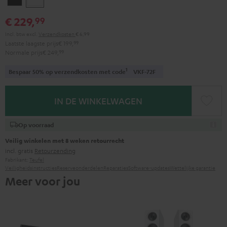
€ 229,
99
Incl. btw
excl.
Verzendkosten
€ 6,99
Laatste laagste prijs
€ 199,
99
Normale prijs
€ 249,
99
1
Bespaar 50% op verzendkosten met code
VKF-72F
IN DE WINKELWAGEN
Op voorraad
Veilig winkelen met 8 weken retourrecht
incl. gratis
Retourzending
Fabrikant:
Teufel
Veiligheidsinstructies
Reserveonderdelen
Reparaties
Software-updates
Wettelijke garantie
Meer voor jou