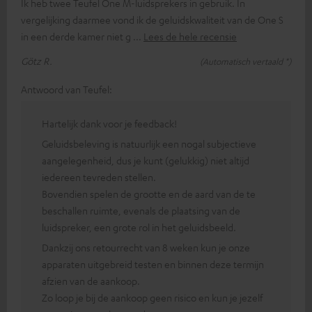
Ik heb twee Teufel One M-luidsprekers in gebruik. In
vergelijking daarmee vond ik de geluidskwaliteit van de One S
in een derde kamer niet g
Lees de hele recensie
Götz R.
(Automatisch vertaald *)
Antwoord van Teufel:
Hartelijk dank voor je feedback!
Geluidsbeleving is natuurlijk een nogal subjectieve
aangelegenheid, dus je kunt (gelukkig) niet altijd
iedereen tevreden stellen.
Bovendien spelen de grootte en de aard van de te
beschallen ruimte, evenals de plaatsing van de
luidspreker, een grote rol in het geluidsbeeld.
Dankzij ons retourrecht van 8 weken kun je onze
apparaten uitgebreid testen en binnen deze termijn
afzien van de aankoop.
Zo loop je bij de aankoop geen risico en kun je jezelf