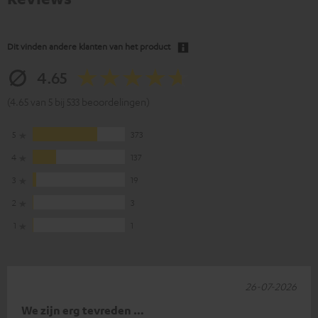
Dit vinden andere klanten van het product
4.65
(4.65 van 5 bij 533 beoordelingen)
5
373
4
137
3
19
2
3
1
1
26-07-2026
We zijn erg tevreden …