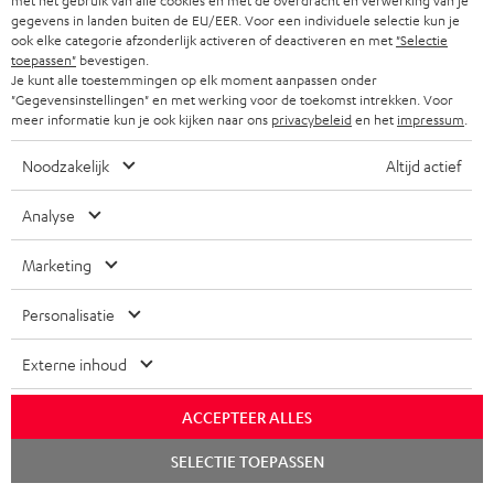
met het gebruik van alle cookies en met de overdracht en verwerking van je
gegevens in landen buiten de EU/EER. Voor een individuele selectie kun je
ook elke categorie afzonderlijk activeren of deactiveren en met
"Selectie
toepassen"
bevestigen.
Je kunt alle toestemmingen op elk moment aanpassen onder
"Gegevensinstellingen" en met werking voor de toekomst intrekken. Voor
meer informatie kun je ook kijken naar ons
privacybeleid
en het
impressum
.
Noodzakelijk
Altijd actief
Downloads & support
Analyse
D
Handleiding: Teufel ONE S
Marketing
o
Conformiteitsverklaring: Teufel ONE S
Personalisatie
w
Safety Booklet: Teufel ONE S
n
Externe inhoud
l
ACCEPTEER ALLES
o
V
Verzendinformatie
a
Chat
SELECTIE TOEPASSEN
e
starten
d