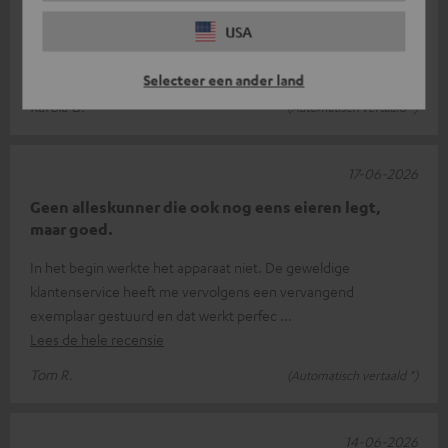
Ik ben erg tevreden over het apparaat. De installatie wordt
USA
heel goed uitgelegd, waardoor het apparaat snel klaar is voor
gebruik. De bedien
Lees de hele recensie
Selecteer een ander land
Karola U.
(Automatisch vertaald *)
17-06-2026
Geen alleskunner die ook nog eens eieren legt,
maar goed.
In het begin werkte het apparaat niet. De geweldige
klantenservice heeft me vervolgens een vervangend
exemplaar gestuurd en dat werkt perfec
Lees de hele recensie
Tom R.
(Automatisch vertaald *)
14-06-2026