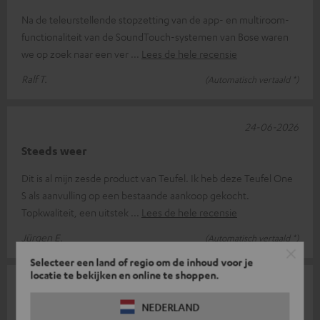
Na de teleurstellende stopzetting van de app- en multiroom-
functionaliteit van de SoundTouch-systemen van Bose waren
we op zoek naar een ver
Lees de hele recensie
Ralf T.
(Automatisch vertaald *)
24-06-2026
Steeds weer
Dit is al mijn zesde product van Teufel. Ik heb deze Teufel One
S als aanvulling op een bestaande aankoop gekocht.
Topkwaliteit, een uitstek
Lees de hele recensie
Jürgen E.
(Automatisch vertaald *)
Selecteer een land of regio om de inhoud voor je
locatie te bekijken en online te shoppen.
22-06-2026
NEDERLAND
zeer tevreden