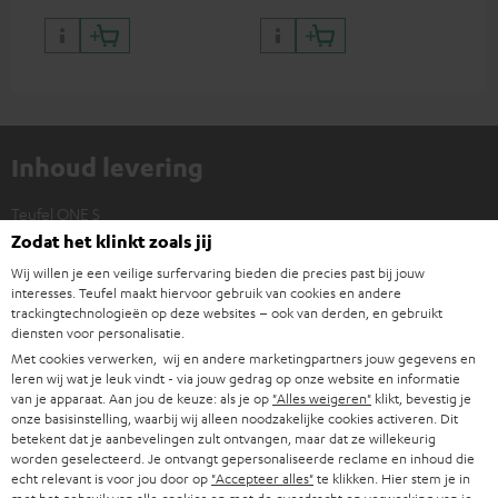
Inhoud levering
Teufel ONE S
Zodat het klinkt zoals jij
1 × Stroomadapter Teufel ONE S – Zwart
Wij willen je een veilige surfervaring bieden die precies past bij jouw
interesses. Teufel maakt hiervoor gebruik van cookies en andere
trackingtechnologieën op deze websites – ook van derden, en gebruikt
diensten voor personalisatie.
Met cookies verwerken, wij en andere marketingpartners jouw gegevens en
leren wij wat je leuk vindt - via jouw gedrag op onze website en informatie
van je apparaat. Aan jou de keuze: als je op
"Alles weigeren"
klikt, bevestig je
onze basisinstelling, waarbij wij alleen noodzakelijke cookies activeren. Dit
betekent dat je aanbevelingen zult ontvangen, maar dat ze willekeurig
worden geselecteerd. Je ontvangt gepersonaliseerde reclame en inhoud die
echt relevant is voor jou door op
"Accepteer alles"
te klikken. Hier stem je in