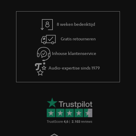
m
a
t
8 weken bedenktijd
i
e
Gratis retourneren
Inhouse klantenservice
Audio-expertise sinds 1979