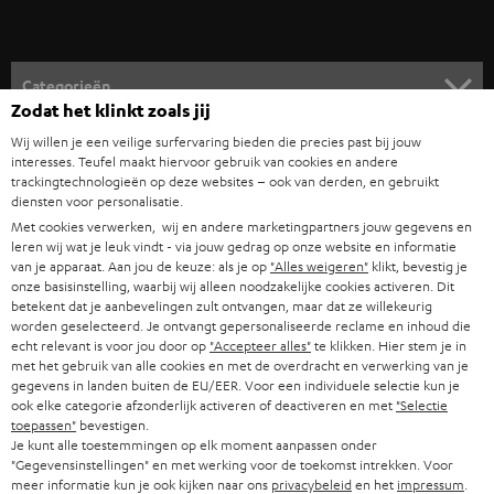
v
o
o
Categorieën
r
Zodat het klinkt zoals jij
HOME CINEMA SPEAKERS
n
Wij willen je een veilige surfervaring bieden die precies past bij jouw
Bedrijf
interesses. Teufel maakt hiervoor gebruik van cookies en andere
i
trackingtechnologieën op deze websites – ook van derden, en gebruikt
COMPLETE SYSTEMEN
SUPPORT
diensten voor personalisatie.
e
Teufel online shops
Met cookies verwerken, wij en andere marketingpartners jouw gegevens en
SOUNDBARS
u
CARRIÈRE
leren wij wat je leuk vindt - via jouw gedrag op onze website en informatie
DUITSLAND
van je apparaat. Aan jou de keuze: als je op
"Alles weigeren"
klikt, bevestig je
w
HIFI-SPEAKERS
onze basisinstelling, waarbij wij alleen noodzakelijke cookies activeren. Dit
PERS & MARKETING
s
betekent dat je aanbevelingen zult ontvangen, maar dat ze willekeurig
OOSTENRIJK
worden geselecteerd. Je ontvangt gepersonaliseerde reclame en inhoud die
SMART HOME
b
B2B
echt relevant is voor jou door op
"Accepteer alles"
te klikken. Hier stem je in
met het gebruik van alle cookies en met de overdracht en verwerking van je
r
ZWITSERLAND
BLUETOOTH
gegevens in landen buiten de EU/EER. Voor een individuele selectie kun je
PARTNERPROGRAMMA
i
ook elke categorie afzonderlijk activeren of deactiveren en met
"Selectie
toepassen"
bevestigen.
KOPTELEFOONS
e
NEDERLAND
BLOG
Je kunt alle toestemmingen op elk moment aanpassen onder
"Gegevensinstellingen" en met werking voor de toekomst intrekken. Voor
f
BLUETOOTH KOPTELEFOONS
meer informatie kun je ook kijken naar ons
privacybeleid
en het
impressum
.
NEWSLETTER