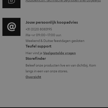
A
n
n
n
u
t
f
t
d
i
o
e
i
C
Jouw persoonlijk koopadvies
e
r
n
o
o
+31 (0)20 8083195
i
m
Ma–vr 09:00–17:00 uur.
g
n
n
a
Weekend & Duitse feestdagen gesloten
l
t
f
t
Teufel support
o
a
o
i
Hier vind je
Veelgestelde vragen
s
c
Storefinder
r
e
s
t
Beleef onze producten live en van dichtbij. Kom
m
langs in een van onze stores.
a
i
a
Overzicht
r
n
t
y
f
i
o
e
r