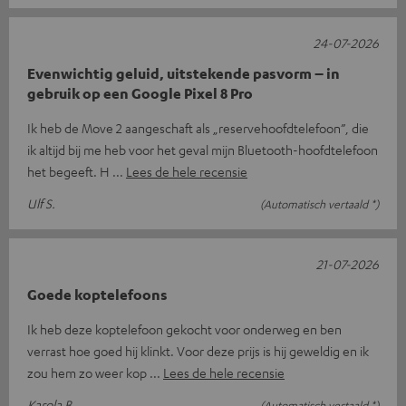
24-07-2026
Evenwichtig geluid, uitstekende pasvorm – in
gebruik op een Google Pixel 8 Pro
Ik heb de Move 2 aangeschaft als „reservehoofdtelefoon”, die
ik altijd bij me heb voor het geval mijn Bluetooth-hoofdtelefoon
het begeeft. H
Lees de hele recensie
Ulf S.
(Automatisch vertaald *)
21-07-2026
Goede koptelefoons
Ik heb deze koptelefoon gekocht voor onderweg en ben
verrast hoe goed hij klinkt. Voor deze prijs is hij geweldig en ik
zou hem zo weer kop
Lees de hele recensie
Karola B.
(Automatisch vertaald *)