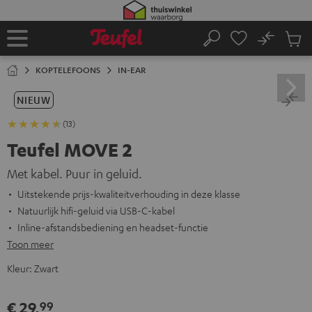
GA
NAAR
NHOUD
No
Ops
Home
Zoeken
Produ
winke
KOPTELEFOONS
IN-EAR
NIEUW
(13)
Teufel MOVE 2
Met kabel. Puur in geluid.
Uitstekende prijs-kwaliteitverhouding in deze klasse
Natuurlijk hifi-geluid via USB-C-kabel
Inline-afstandsbediening en headset-functie
Toon meer
Kleur:
Zwart
€ 29,
99