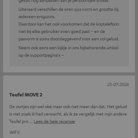
geluid nog aanpassen aan je persoonlijke smaak.
Uiteraard verschillen de oren qua vorm en grootte bij
iedereen enigszins.
Daardoor kan het ook voorkomen dat de koptelefoon
niet bij elke gebruiker even goed past – en de
pasvorm is soms doorslaggevend voor een vol geluid.
Neem ook eens een kijkje in ons bijbehorende artikel
op de supportpagina's –
25-07-2026
Teufel MOVE 2
De oortjes zijn wel oké maar ook niet meer dan dat. Het geluid
is niet zoals ik had verwacht, als ik ze vergelijk met mijn andere
Teufel pro
Lees de hele recensie
Will V.