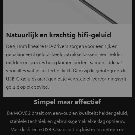
Natuurlijk en krachtig hifi‑geluid
De 9,1 mm lineaire HD-drivers zorgen voor een rijk en
gebalanceerd geluidsbeeld. Strakke bassen, een helder
midden en precies hoog komen perfect samen – ideaal
voor alles wat je luistert of kijkt. Dankzij de geïntegreerde
USB-C-geluidskaart geniet je van stabiel, vervormingsvrij
geluid op elk device.
Simpel maar effectief
De MOVE 2 draait om eenvoud en kwaliteit: helder geluid,
stabiele techniek en gebruiksgemak elke dag opnieuw.
Met de directe USB-C-aansluiting luister je meteen en