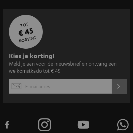
TOT
€ 45
KORTING
A
Kies je korting!
Meld je aan voor de nieuwsbrief en ontvang een
a
welkomstkado tot € 45
n
m
AANM
EMAIL
e
WIDGET
l
d
e
n