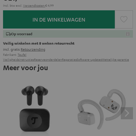
Incl. btw
excl.
Verzendkosten
€ 4,99
IN DE WINKELWAGEN
Op voorraad
Veilig winkelen met 8 weken retourrecht
incl. gratis
Retourzending
Fabrikant:
Teufel
Veiligheidsinstructies
Reserveonderdelen
Reparaties
Software-updates
Wettelijke garantie
Meer voor jou