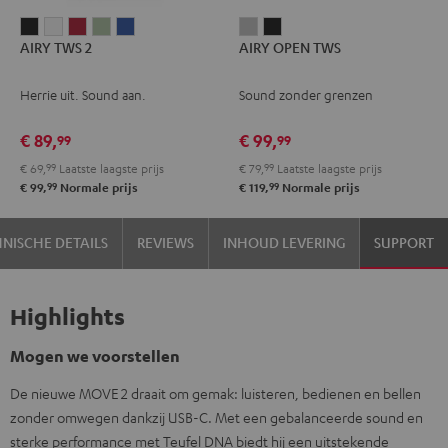
AIRY
AIRY
AIRY
AIRY
AIRY
AIRY
AIRY
AIRY TWS 2
AIRY OPEN TWS
TWS
TWS
TWS
TWS
TWS
OPEN
OPEN
2
2
2
2
2
TWS
TWS
Herrie uit. Sound aan.
Sound zonder grenzen
Night
Pure
Ruby
Sage
Space
Moon
Night
black
White
Red
Green
blue
gray
black
€ 89,
€ 99,
99
99
€ 69,
99
Laatste laagste prijs
€ 79,
99
Laatste laagste prijs
99
99
€ 99,
Normale prijs
€ 119,
Normale prijs
NISCHE DETAILS
REVIEWS
INHOUD LEVERING
SUPPORT
Highlights
Mogen we voorstellen
De nieuwe MOVE 2 draait om gemak: luisteren, bedienen en bellen
zonder omwegen dankzij USB-C. Met een gebalanceerde sound en
sterke performance met Teufel DNA biedt hij een uitstekende