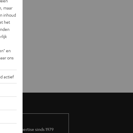
lleen
n, maar
en inhoud
et het
landen
lijk
en" en
naar ons
jd actief
Audio-expertise sinds 1979