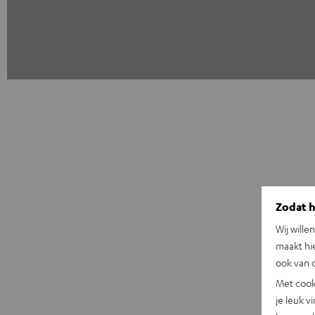
Zodat he
Wij wille
maakt hi
ook van d
Met cook
je leuk v