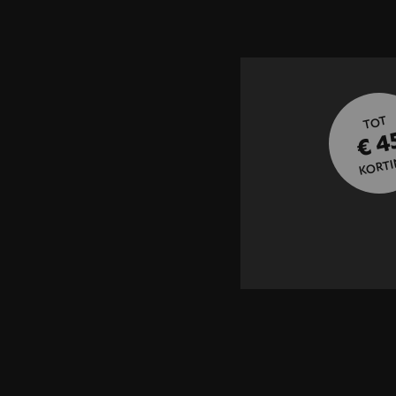
TOT
€ 4
KORTI