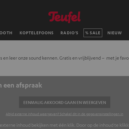
TOOTH
KOPTELEFOONS
RADIO'S
SALE
NIEUW
s en leer onze sound kennen. Gratis en vrijblijvend – met je favo
n een afspraak
EENMALIG AKKOORD GAAN EN WEERGEVEN
Altijd externe inhoud weergeven? Schakel dit in de gegevensinstellingen in
externe inhoud bekijken met één klik. Door op de inhoud te klik