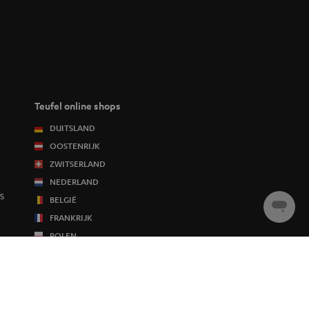
Teufel online shops
DUITSLAND
OOSTENRIJK
ZWITSERLAND
NEDERLAND
S
BELGIË
Chat
FRANKRIJK
starten
POLEN
SPANJE
ITALIË
USA
ANDERE LANDEN