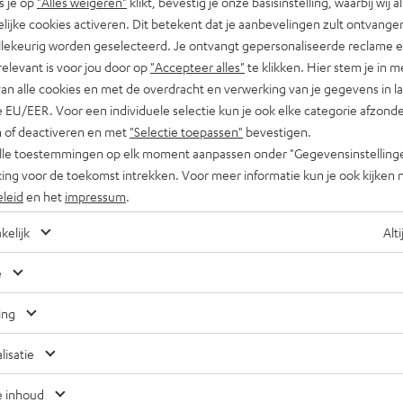
s je op
"Alles weigeren"
klikt, bevestig je onze basisinstelling, waarbij wij a
lijke cookies activeren. Dit betekent dat je aanbevelingen zult ontvange
illekeurig worden geselecteerd. Je ontvangt gepersonaliseerde reclame 
relevant is voor jou door op
"Accepteer alles"
te klikken. Hier stem je in m
van alle cookies en met de overdracht en verwerking van je gegevens in 
 EU/EER. Voor een individuele selectie kun je ook elke categorie afzonder
n of deactiveren en met
"Selectie toepassen"
bevestigen.
alle toestemmingen op elk moment aanpassen onder "Gegevensinstelling
ing voor de toekomst intrekken. Voor meer informatie kun je ook kijken 
eleid
en het
impressum
.
kelijk
Alti
e
ing
lisatie
Gratis retourneren
Inhouse klantenservice
e inhoud