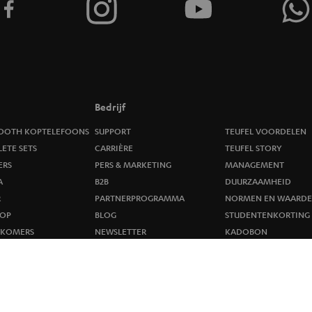
v
o
o
r
Bedrijf
n
OOTH KOPTELEFOONS
SUPPORT
TEUFEL VOORDELEN
ETE SETS
CARRIÈRE
TEUFEL STORY
i
ERS
PERS & MARKETING
MANAGEMENT
A
B2B
DUURZAAMHEID
e
R
PARTNERPROGRAMMA
NORMEN EN WAARDE
u
OP
BLOG
STUDENTENKORTING
WKOMERS
NEWSLETTER
KADOBON
w
STORES
TOEGANKELIJKHEID
s
b