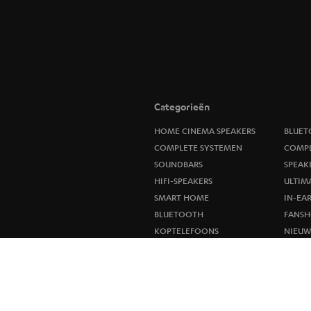
Categorieën
HOME CINEMA SPEAKERS
BLUET
COMPLETE SYSTEMEN
COMPL
SOUNDBARS
SPEAK
HIFI-SPEAKERS
ULTIM
SMART HOME
IN-EA
BLUETOOTH
FANSH
KOPTELEFOONS
NIEU