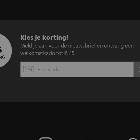
A
Kies je korting!
Meld je aan voor de nieuwsbrief en ontvang een
5
a
welkomstkado tot € 45
NG
n
EMAIL
m
WIDGET
e
l
d
e
n