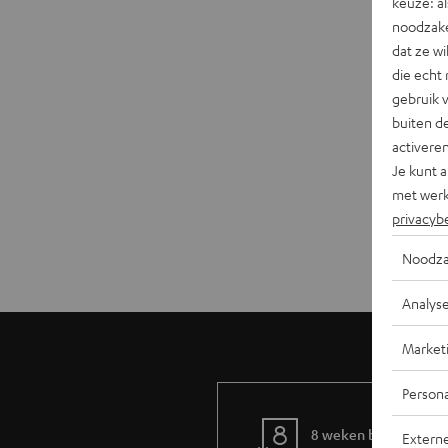
keuze: al
noodzake
dat ze w
die echt 
gebruik 
buiten de
activere
Je kunt 
met werk
privacyb
Noodza
Analys
Market
Persona
8 weken bedenktijd
Extern