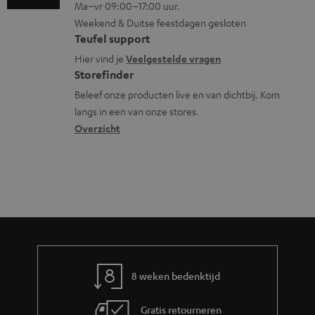
Ma–vr 09:00–17:00 uur.
g
n
n
a
n
Weekend & Duitse feestdagen gesloten
l
t
f
t
Teufel support
o
a
o
i
Hier vind je
Veelgestelde vragen
s
c
Storefinder
r
e
s
t
Beleef onze producten live en van dichtbij. Kom
m
langs in een van onze stores.
a
i
a
Overzicht
r
n
t
y
f
i
o
e
r
m
a
t
8 weken bedenktijd
i
e
Gratis retourneren