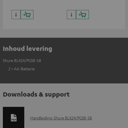
Inhoud levering
Shure BLX24/PG58-S8
2 × AA-Batterie
Downloads & support
D
Handleiding: Shure BLX24/PG58-S8
o