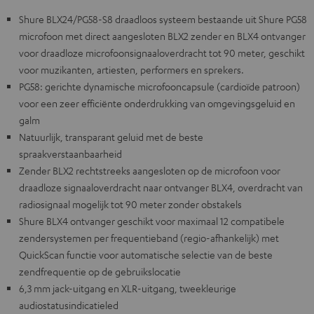
Shure BLX24/PG58-S8 draadloos systeem bestaande uit Shure PG58
microfoon met direct aangesloten BLX2 zender en BLX4 ontvanger
voor draadloze microfoonsignaaloverdracht tot 90 meter, geschikt
voor muzikanten, artiesten, performers en sprekers.
PG58: gerichte dynamische microfooncapsule (cardioïde patroon)
voor een zeer efficiënte onderdrukking van omgevingsgeluid en
galm
Natuurlijk, transparant geluid met de beste
spraakverstaanbaarheid
Zender BLX2 rechtstreeks aangesloten op de microfoon voor
draadloze signaaloverdracht naar ontvanger BLX4, overdracht van
radiosignaal mogelijk tot 90 meter zonder obstakels
Shure BLX4 ontvanger geschikt voor maximaal 12 compatibele
zendersystemen per frequentieband (regio-afhankelijk) met
QuickScan functie voor automatische selectie van de beste
zendfrequentie op de gebruikslocatie
6,3 mm jack-uitgang en XLR-uitgang, tweekleurige
audiostatusindicatieled