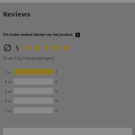
Reviews
Dit vinden andere klanten van het product
5
(5 van 5 bij 3 beoordelingen)
5
3
4
0
3
0
2
0
1
0