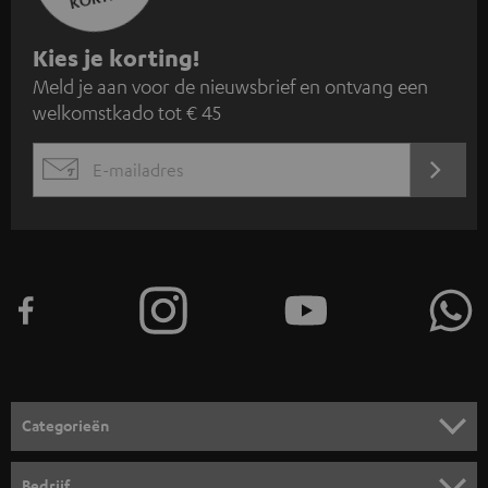
A
Kies je korting!
Meld je aan voor de nieuwsbrief en ontvang een
a
welkomstkado tot € 45
n
m
AANM
EMAIL
e
WIDGET
l
d
e
n
v
o
o
Categorieën
r
HOME CINEMA SPEAKERS
n
Bedrijf