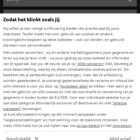
i
COMPLETE SYSTEMEN
SUPPORT
e
Teufel online shops
Zodat het klinkt zoals jij
SOUNDBARS
u
CARRIÈRE
Wij willen je een veilige surfervaring bieden die precies past bij jouw
DUITSLAND
interesses. Teufel maakt hiervoor gebruik van cookies en andere
w
HIFI-SPEAKERS
trackingtechnologieën op deze websites – ook van derden, en gebruikt
PERS & MARKETING
s
diensten voor personalisatie.
OOSTENRIJK
SMART HOME
Met cookies verwerken, wij en andere marketingpartners jouw gegevens en
b
B2B
leren wij wat je leuk vindt - via jouw gedrag op onze website en informatie
r
van je apparaat. Aan jou de keuze: als je op
"Alles weigeren"
klikt, bevestig je
ZWITSERLAND
BLUETOOTH
PARTNERPROGRAMMA
onze basisinstelling, waarbij wij alleen noodzakelijke cookies activeren. Dit
i
betekent dat je aanbevelingen zult ontvangen, maar dat ze willekeurig
KOPTELEFOONS
worden geselecteerd. Je ontvangt gepersonaliseerde reclame en inhoud die
e
NEDERLAND
BLOG
echt relevant is voor jou door op
"Accepteer alles"
te klikken. Hier stem je in
f
met het gebruik van alle cookies en met de overdracht en verwerking van je
BLUETOOTH KOPTELEFOONS
NEWSLETTER
gegevens in landen buiten de EU/EER. Voor een individuele selectie kun je
BELGIË
ook elke categorie afzonderlijk activeren of deactiveren en met
"Selectie
COMPLETE SETS
toepassen"
bevestigen.
STORES
Je kunt alle toestemmingen op elk moment aanpassen onder
FRANKRIJK
"Gegevensinstellingen" en met werking voor de toekomst intrekken. Voor
SPEAKERS
TEUFEL VOORDELEN
meer informatie kun je ook kijken naar ons
privacybeleid
en het
impressum
.
POLEN
ULTIMA
TEUFEL STORY
Noodzakelijk
Altijd actief