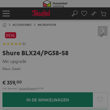
GA
NAAR
NHOUD
No
Ops
Home
Zoeken
Produ
winke
ACCESSOIRES
MICROFOON
DEAL
(3)
Shure BLX24/PG58-S8
Mic upgrade
Kleur:
Zwart
€ 359,
00
Incl. btw
excl.
Verzendkosten
€ 4,99
IN DE WINKELWAGEN