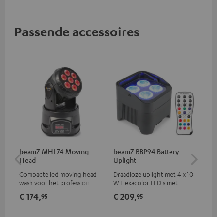
Passende accessoires
beamZ MHL74 Moving
beamZ BBP94 Battery
be
Head
Uplight
Bar
Compacte led moving head
Draadloze uplight met 4 x 10
Led
wash voor het professionele
W Hexacolor LED's met
led
verlichten van je show
RGBWA-UV: onbeperkte
€ 174,
€ 209,
€ 
95
95
kleurvariaties & blacklight