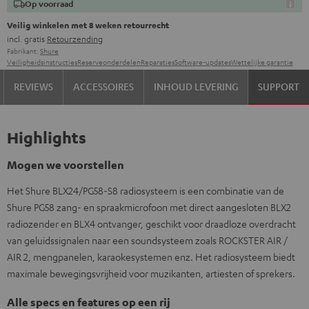
Op voorraad
Veilig winkelen met 8 weken retourrecht
incl. gratis
Retourzending
Fabrikant:
Shure
Veiligheidsinstructies
Reserveonderdelen
Reparaties
Software-updates
Wettelijke garantie
REVIEWS
ACCESSOIRES
INHOUD LEVERING
SUPPORT
Highlights
Mogen we voorstellen
Het Shure BLX24/PG58-S8 radiosysteem is een combinatie van de
Shure PG58 zang- en spraakmicrofoon met direct aangesloten BLX2
radiozender en BLX4 ontvanger, geschikt voor draadloze overdracht
van geluidssignalen naar een soundsysteem zoals ROCKSTER AIR /
AIR 2, mengpanelen, karaokesystemen enz. Het radiosysteem biedt
maximale bewegingsvrijheid voor muzikanten, artiesten of sprekers.
Alle specs en features op een rij