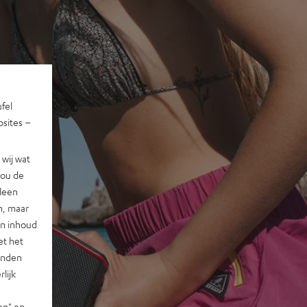
ufel
sites –
wij wat
jou de
lleen
n, maar
en inhoud
et het
landen
lijk
en" en