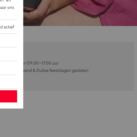
naar ons
jd actief
Ma–vr 09:00–17:00 uur
Weekend & Duitse feestdagen gesloten