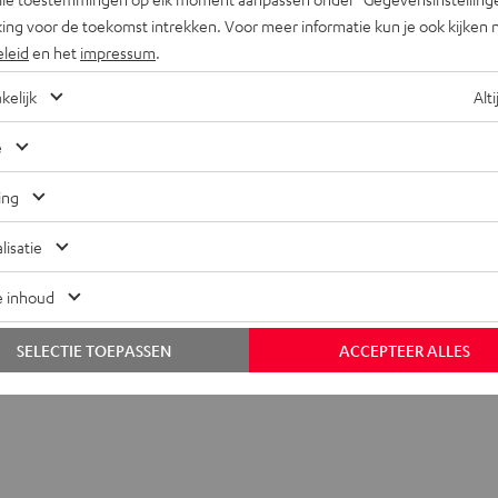
ing voor de toekomst intrekken. Voor meer informatie kun je ook kijken 
eleid
en het
impressum
.
kelijk
Alti
e
ing
+31 (0)20 8083195
lisatie
e inhoud
SELECTIE TOEPASSEN
ACCEPTEER ALLES