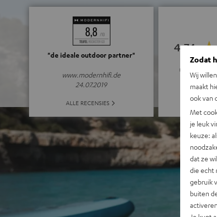
4.74
Zodat he
"de ideale outdoor partner"
(4.74 van 5 bi
Wij wille
www.modernhifi.de
maakt hi
24.07.2019
ook van d
ALLE 
ALLE RECENSIES
Met cook
je leuk v
keuze: al
noodzake
dat ze w
die echt 
gebruik 
buiten de
activere
Je kunt 