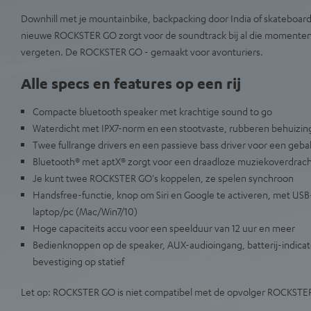
Downhill met je mountainbike, backpacking door India of skateboar
nieuwe ROCKSTER GO zorgt voor de soundtrack bij al die momenten d
vergeten. De ROCKSTER GO - gemaakt voor avonturiers.
Alle specs en features op een rij
Compacte bluetooth speaker met krachtige sound to go
Waterdicht met IPX7-norm en een stootvaste, rubberen behuizin
Twee fullrange drivers en een passieve bass driver voor een geba
Bluetooth® met aptX® zorgt voor een draadloze muziekoverdracht
Je kunt twee ROCKSTER GO's koppelen, ze spelen synchroon
Handsfree-functie, knop om Siri en Google te activeren, met USB-
laptop/pc (Mac/Win7/10)
Hoge capaciteits accu voor een speelduur van 12 uur en meer
Bedienknoppen op de speaker, AUX-audioingang, batterij-indicat
bevestiging op statief
Let op: ROCKSTER GO is niet compatibel met de opvolger ROCKSTE