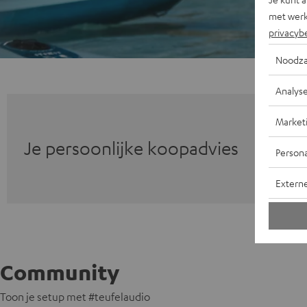
met werk
privacyb
Noodza
Analys
Market
Je persoonlijke koopadvies
Persona
Extern
Community
Toon je setup met #teufelaudio