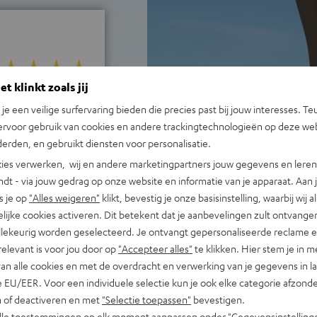
t klinkt zoals jij
j 1313 beoordelingen)
n je een veilige surfervaring bieden die precies past bij jouw interesses. Te
ervoor gebruik van cookies en andere trackingtechnologieën op deze web
erden, en gebruikt diensten voor personalisatie.
REVIEWS
ies verwerken, wij en andere marketingpartners jouw gegevens en leren 
indt - via jouw gedrag op onze website en informatie van je apparaat. Aan 
s je op
"Alles weigeren"
klikt, bevestig je onze basisinstelling, waarbij wij a
lijke cookies activeren. Dit betekent dat je aanbevelingen zult ontvange
illekeurig worden geselecteerd. Je ontvangt gepersonaliseerde reclame 
relevant is voor jou door op
"Accepteer alles"
te klikken. Hier stem je in m
van alle cookies en met de overdracht en verwerking van je gegevens in 
 EU/EER. Voor een individuele selectie kun je ook elke categorie afzonder
n of deactiveren en met
"Selectie toepassen"
bevestigen.
alle toestemmingen op elk moment aanpassen onder "Gegevensinstelling