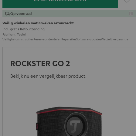
IN DE WINKELWAGEN
Op voorraad
Veilig winkelen met 8 weken retourrecht
incl. gratis
Retourzending
Fabrikant:
Teufel
Veiligheidsinstructies
Reserveonderdelen
Reparaties
Software-updates
Wettelijke garantie
ROCKSTER GO 2
Bekijk nu een vergelijkbaar product.