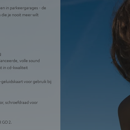
den in parkeergarages - de
ie je nooit meer wilt
g
lanceerde, volle sound
 in cd-kwaliteit
geluidskaart voor gebruik bij
or, schroefdraad voor
R GO 2.