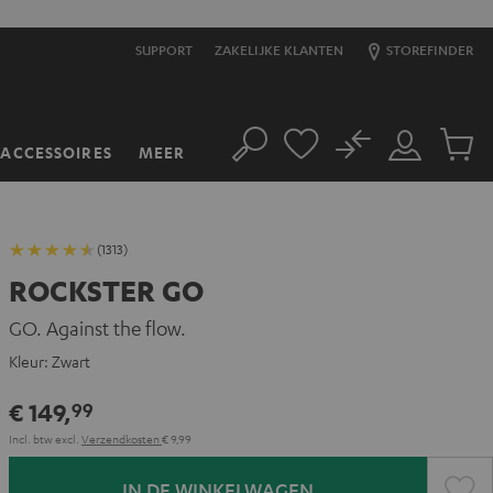
SUPPORT
ZAKELIJKE KLANTEN
STOREFINDER
No
ACCESSOIRES
MEER
Zoeken
Mijn
Produc
account
winkel
(1313)
ROCKSTER GO
GO. Against the flow.
Kleur:
Zwart
€ 149,
99
Incl. btw
excl.
Verzendkosten
€ 9,99