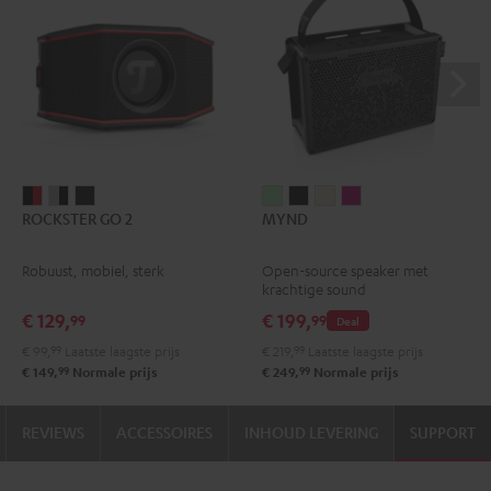
ROCKSTER
ROCKSTER
ROCKSTER
MYND
MYND
MYND
MYND
ROCKSTER GO 2
MYND
GO
GO
GO
Light
Warm
Warm
Wild
2
2
2
Mint
Black
White
Berry
Robuust, mobiel, sterk
Open-source speaker met
Zwart
Gray
Night
krachtige sound
&
&
black
€ 129,
€ 199,
99
99
Deal
Rood
Black
€ 99,
99
Laatste laagste prijs
€ 219,
99
Laatste laagste prijs
99
99
€ 149,
Normale prijs
€ 249,
Normale prijs
REVIEWS
ACCESSOIRES
INHOUD LEVERING
SUPPORT