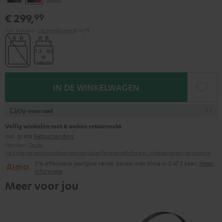
&
&
gray
€ 299,
99
Green
Rood
Incl. btw
excl.
Verzendkosten
€ 14,99
IN DE WINKELWAGEN
Op voorraad
Veilig winkelen met 8 weken retourrecht
incl. gratis
Retourzending
Fabrikant:
Teufel
Veiligheidsinstructies
Reserveonderdelen
Reparaties
Software-updates
Wettelijke garantie
0% effectieve jaarlijkse rente: betaal met Alma in 2 of 3 keer.
Meer
informatie
Meer voor jou