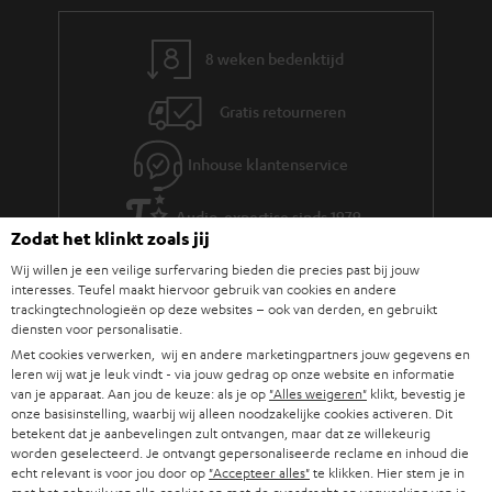
.
r
t
m
8 weken bedenktijd
i
a
t
Gratis retourneren
t
l
i
Inhouse klantenservice
e
e
_
Audio-expertise sinds 1979
h
Zodat het klinkt zoals jij
i
Wij willen je een veilige surfervaring bieden die precies past bij jouw
interesses. Teufel maakt hiervoor gebruik van cookies en andere
d
trackingtechnologieën op deze websites – ook van derden, en gebruikt
diensten voor personalisatie.
d
Met cookies verwerken, wij en andere marketingpartners jouw gegevens en
e
leren wij wat je leuk vindt - via jouw gedrag op onze website en informatie
van je apparaat. Aan jou de keuze: als je op
"Alles weigeren"
klikt, bevestig je
n
onze basisinstelling, waarbij wij alleen noodzakelijke cookies activeren. Dit
betekent dat je aanbevelingen zult ontvangen, maar dat ze willekeurig
worden geselecteerd. Je ontvangt gepersonaliseerde reclame en inhoud die
echt relevant is voor jou door op
"Accepteer alles"
te klikken. Hier stem je in