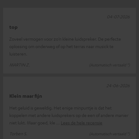
04-07-2026
top
Zoveel vermogen voor zo’n kleine luidspreker. De perfecte
oplossing om onderweg of op het terras naar musick te
luisteren.
MARTIN Z.
(Automatisch vertaald *)
24-06-2026
Klein maar fijn
Het geluid is geweldig. Het enige minpuntje is dat het
koppelen met andere luidsprekers op de een of andere manier
niet lukt. Maar goed, kle
Lees de hele recensie
Torben S.
(Automatisch vertaald *)