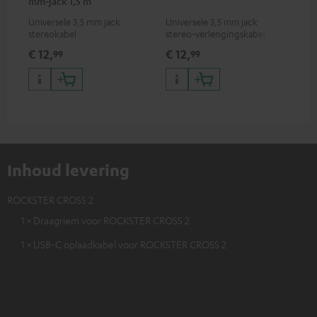
mm‑jack 1,5 m
Universele 3,5 mm jack
Universele 3,5 mm jack
2-k
stereokabel
stereo-verlengingskabel
ver
(Re
€ 12,
€ 12,
€ 
99
99
Ser
Vir
Inhoud levering
ROCKSTER CROSS 2
1 × Draagriem voor ROCKSTER CROSS 2
1 × USB-C oplaadkabel voor ROCKSTER CROSS 2