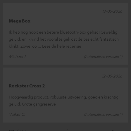
13-05-2026
Mega Box
Ik heb nog nooit een betere bluetooth-box gehad! Geweldig
geluid, en ik vind het vooral te gek dat de bas echt fantastisch
klinkt. Zowel op
Lees de hele recensie
Michael J.
(Automatisch vertaald *)
12-05-2026
Rockster Cross 2
Hoogwaardig product, robuuste uitvoering, goed en krachtig
geluid. Grote gangreserve
Volker G.
(Automatisch vertaald *)
*