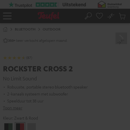
GA
NAAR
NHOUD
No
Ops
Home
Zoeken
Produ
winke
BLUETOOTH
OUTDOOR
keer verkocht afgelopen maand.
350+
(87)
ROCKSTER CROSS 2
No Limit Sound
Robuuste, portable stereo bluetooth speaker
2-kanaals systeem met subwoofer
Speelduur tot 38 uur
Toon meer
Kleur:
Zwart & Rood
Black
Zwart
Light