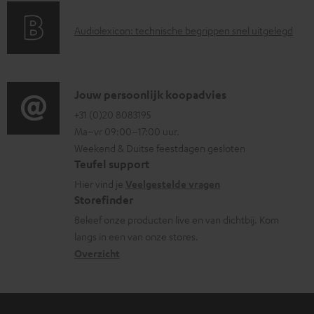
n
t
a
i
.
A
Audiolexicon: technische begrippen snel uitgelegd
n
n
s
u
t
f
u
d
i
o
p
i
C
Jouw persoonlijk koopadvies
e
r
p
o
o
+31 (0)20 8083195
i
m
o
Ma–vr 09:00–17:00 uur.
g
n
n
a
Weekend & Duitse feestdagen gesloten
r
l
t
f
t
Teufel support
t
o
a
o
i
Hier vind je
Veelgestelde vragen
.
s
c
Storefinder
r
e
l
s
t
Beleef onze producten live en van dichtbij. Kom
m
i
langs in een van onze stores.
a
i
a
Overzicht
n
r
n
t
k
y
f
i
s
o
e