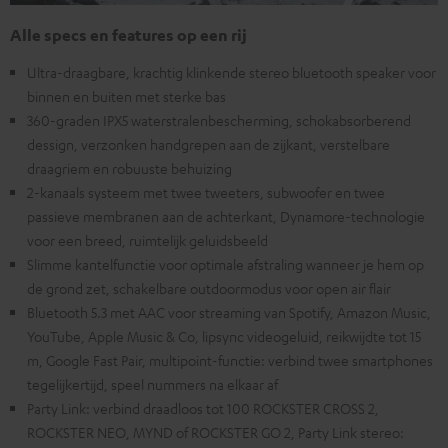
Alle specs en features op een rij
Ultra-draagbare, krachtig klinkende stereo bluetooth speaker voor
binnen en buiten met sterke bas
360-graden IPX5 waterstralenbescherming, schokabsorberend
dessign, verzonken handgrepen aan de zijkant, verstelbare
draagriem en robuuste behuizing
2-kanaals systeem met twee tweeters, subwoofer en twee
passieve membranen aan de achterkant, Dynamore-technologie
voor een breed, ruimtelijk geluidsbeeld
Slimme kantelfunctie voor optimale afstraling wanneer je hem op
de grond zet, schakelbare outdoormodus voor open air flair
Bluetooth 5.3 met AAC voor streaming van Spotify, Amazon Music,
YouTube, Apple Music & Co, lipsync videogeluid, reikwijdte tot 15
m, Google Fast Pair, multipoint-functie: verbind twee smartphones
tegelijkertijd, speel nummers na elkaar af
Party Link: verbind draadloos tot 100 ROCKSTER CROSS 2,
ROCKSTER NEO, MYND of ROCKSTER GO 2, Party Link stereo: