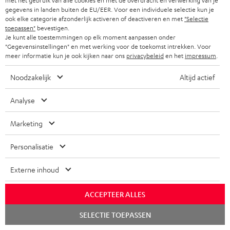
met het gebruik van alle cookies en met de overdracht en verwerking van je
gegevens in landen buiten de EU/EER. Voor een individuele selectie kun je
ook elke categorie afzonderlijk activeren of deactiveren en met
"Selectie
toepassen"
bevestigen.
Je kunt alle toestemmingen op elk moment aanpassen onder
"Gegevensinstellingen" en met werking voor de toekomst intrekken. Voor
meer informatie kun je ook kijken naar ons
privacybeleid
en het
impressum
.
Teufel blog
Audiotechnologieën, hifi-trends, tips & tricks
Noodzakelijk
Altijd actief
Teufel Support
Analyse
Veelgestelde vragen
Contact
Marketing
Retourneren
Personalisatie
Traceer bestelling
Externe inhoud
Storefinder
Beleef onze producten van dichtbij en kom naar de store
ACCEPTEER ALLES
voor advies op maat.
Chat
SELECTIE TOEPASSEN
starten