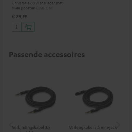
Universele 60 W snellader met
twee poorten (USB-C 60 W /
USB 7,5 W), ideaal voor
€ 29,
99
koptelefoons, laptops en
andere USB-C-apparaten tot
60 W
Passende accessoires
Verbindingskabel 3,5
Verlengkabel 3,5 mm‑jack
Pi