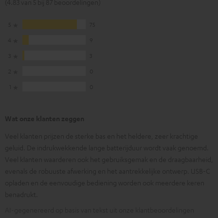
(4.83 van 5 bij 87 beoordelingen)
5
75
4
9
3
3
2
0
1
0
Wat onze klanten zeggen
Veel klanten prijzen de sterke bas en het heldere, zeer krachtige
geluid. De indrukwekkende lange batterijduur wordt vaak genoemd.
Veel klanten waarderen ook het gebruiksgemak en de draagbaarheid,
evenals de robuuste afwerking en het aantrekkelijke ontwerp. USB-C
opladen en de eenvoudige bediening worden ook meerdere keren
benadrukt.
AI-gegenereerd op basis van tekst uit onze klantbeoordelingen