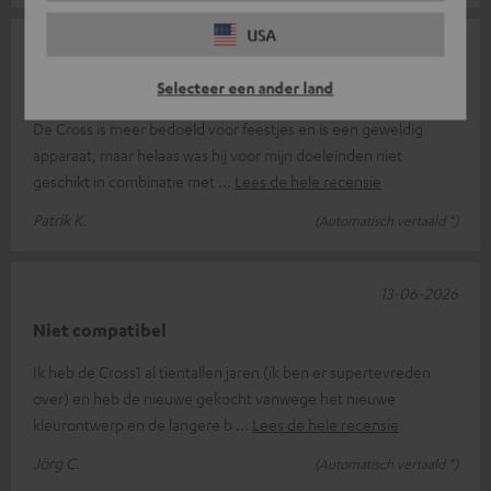
USA
16-06-2026
Echte vrolijkmaker
Selecteer een ander land
De Cross is meer bedoeld voor feestjes en is een geweldig
apparaat, maar helaas was hij voor mijn doeleinden niet
geschikt in combinatie met
Lees de hele recensie
Patrik K.
(Automatisch vertaald *)
13-06-2026
Niet compatibel
Ik heb de Cross1 al tientallen jaren (ik ben er supertevreden
over) en heb de nieuwe gekocht vanwege het nieuwe
kleurontwerp en de langere b
Lees de hele recensie
Jörg C.
(Automatisch vertaald *)