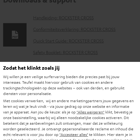
D
Handleiding: ROCKSTER CROSS
o
Conformiteitsverklaring: ROCKSTER CROSS
w
Quick Start Guide: ROCKSTER CROSS
n
Safety Booklet: ROCKSTER CROSS
l
o
Zodat het klinkt zoals jij
a
Wij willen je een veilige surfervaring bieden die precies past bij jouw
G
Wettelijke garantie
d
interesses. Teufel maakt hiervoor gebruik van cookies en andere
trackingtechnologieën op deze websites – ook van derden, en gebruikt
a
d
diensten voor personalisatie.
r
o
Met cookies verwerken, wij en andere marketingpartners jouw gegevens en
leren wij wat je leuk vindt - via jouw gedrag op onze website en informatie
a
c
van je apparaat. Aan jou de keuze: als je op
"Alles weigeren"
klikt, bevestig je
A
Audiolexicon: technische begrippen snel uitgelegd
n
onze basisinstelling, waarbij wij alleen noodzakelijke cookies activeren. Dit
u
betekent dat je aanbevelingen zult ontvangen, maar dat ze willekeurig
u
t
m
worden geselecteerd. Je ontvangt gepersonaliseerde reclame en inhoud die
echt relevant is voor jou door op
"Accepteer alles"
te klikken. Hier stem je in
d
i
e