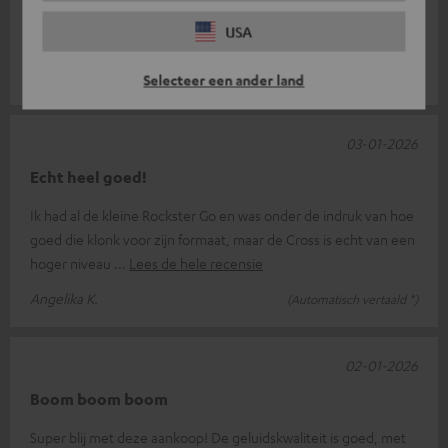
Zeer goede buitenspeakers met bas en surround sound,
USA
geweldig fun....
Markus S.
(Automatisch vertaald *)
Selecteer een ander land
03-01-2026
Echt heel goed!
Ik had al de kleine Rockster Go en was onder de indruk van hoe
goed die klonk voor zijn formaat, maar de Cross is echt van een
hoger niveau
Lees de hele recensie
Angelika K.
(Automatisch vertaald *)
02-01-2026
Boom boom boom
Super blij met deze aankoop! De geluidskwaliteit is goed, met