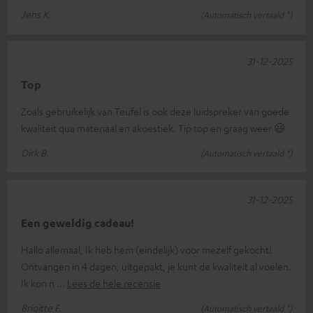
Jens K.
(Automatisch vertaald *)
31-12-2025
Top
Zoals gebruikelijk van Teufel is ook deze luidspreker van goede
kwaliteit qua materiaal en akoestiek. Tip top en graag weer 😃
Dirk B.
(Automatisch vertaald *)
31-12-2025
Een geweldig cadeau!
Hallo allemaal, Ik heb hem (eindelijk) voor mezelf gekocht!
Ontvangen in 4 dagen, uitgepakt, je kunt de kwaliteit al voelen.
Ik kon n
Lees de hele recensie
Brigitte F.
(Automatisch vertaald *)