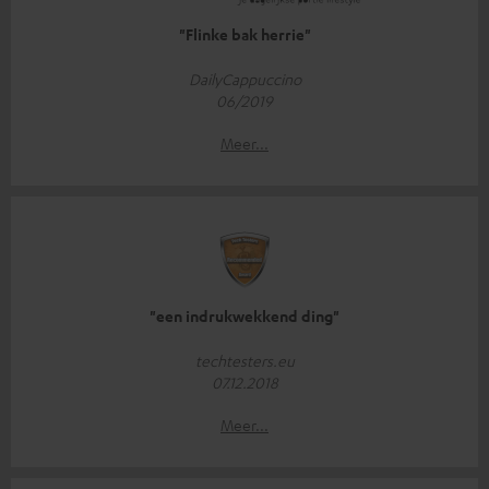
"Flinke bak herrie"
DailyCappuccino
06/2019
Meer...
"een indrukwekkend ding"
techtesters.eu
07.12.2018
Meer...