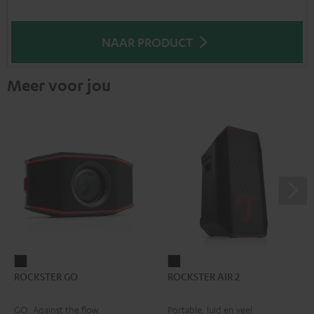
NAAR PRODUCT
Meer voor jou
ROCKSTER
ROCKSTER
ROCKSTER GO
ROCKSTER AIR 2
GO
AIR
Zwart
2
GO. Against the flow.
Portable, luid en veel
Zwart