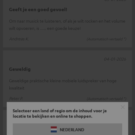
Geeft je een goed gevoel!
Om naar musick te luisteren, of als je wilt rocken en het volume
wilt opvoeren, is ..... een goede keuze!
Andreas K.
(Automatisch vertaald *)
04-01-2026
Geweldig
Geweldige praktische kleine mobiele luidspreker van hoge
kwaliteit
Peter P.
(Automatisch vertaald *)
Selecteer een land of regio om de inhoud voor je
locatie te bekijken en online te shoppen.
03-01-2026
Markus
NEDERLAND