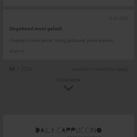
31-12-2025
Ongekend mooi geluid
Ongekend mooi geluid, Stevig gebouwd, prima speaker
Erwin H.
*
10
/ 2256
automatisch vertaald door
DeepL
TOON MEER