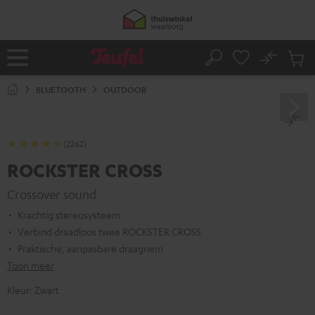
GA
50% verzendkosten besparen met
VKF-72F
NAAR
NHOUD
06
D
:
19
H
:
46
M
:
26
S
No
Ops
Home
Zoeken
Produ
winke
BLUETOOTH
OUTDOOR
(2262)
ROCKSTER CROSS
Crossover sound
Krachtig stereosysteem
Verbind draadloos twee ROCKSTER CROSS
Praktische, aanpasbare draagriem
Toon meer
Kleur:
Zwart