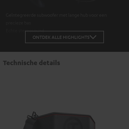
Geïntegreerde subwoofer met lange hub voor een
precieze bas
Echte stereosound
ONTDEK ALLE HIGHLIGHTS
Technische details