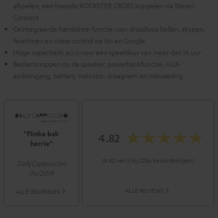
afspelen, een tweede ROCKSTER CROSS koppelen via Stereo
Connect
Geïntegreerde handsfree-functie voor draadloos bellen, skypen,
facetimen en voice control via Siri en Google
Hoge capaciteits accu voor een speelduur van meer dan 16 uur
Bedienknoppen op de speaker, powerbankfunctie, AUX-
audioingang, batterij-indicator, draagriem en netvoeding
"Flinke bak
4.82
herrie"
(4.82 van 5 bij 2256 beoordelingen)
DailyCappuccino
06/2019
ALLE REVIEWS
ALLE RECENSIES