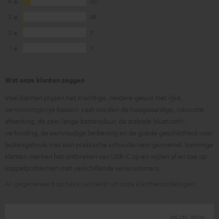
4
301
3
38
2
3
1
3
Wat onze klanten zeggen
Veel klanten prijzen het krachtige, heldere geluid met rijke,
vervormingsvrije bassen; vaak worden de hoogwaardige, robuuste
afwerking, de zeer lange batterijduur, de stabiele bluetooth-
verbinding, de eenvoudige bediening en de goede geschiktheid voor
buitengebruik met een praktische schouderriem genoemd. Sommige
klanten merken het ontbreken van USB-C op en wijzen af en toe op
koppelproblemen met verschillende serienummers.
AI-gegenereerd op basis van tekst uit onze klantbeoordelingen
05-01-2026