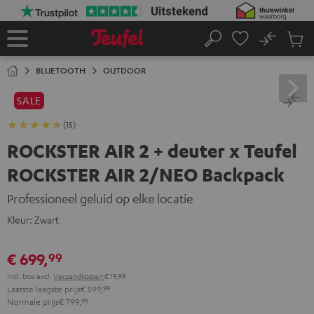
GA
NAAR
NHOUD
No
Ops
Home
Zoeken
Produ
winke
BLUETOOTH
OUTDOOR
SALE
(15)
ROCKSTER AIR 2 + deuter x Teufel
ROCKSTER AIR 2/NEO Backpack
Professioneel geluid op elke locatie
Kleur:
Zwart
€ 699,
99
Incl. btw
excl.
Verzendkosten
€ 19,99
Laatste laagste prijs
€ 599,
99
Normale prijs
€ 799,
99