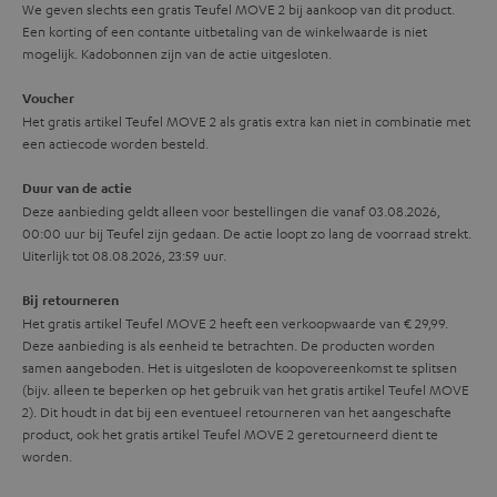
We geven slechts een gratis Teufel MOVE 2 bij aankoop van dit product.
m
Een korting of een contante uitbetaling van de winkelwaarde is niet
a
mogelijk. Kadobonnen zijn van de actie uitgesloten.
t
Voucher
i
Het gratis artikel Teufel MOVE 2 als gratis extra kan niet in combinatie met
een actiecode worden besteld.
e
Duur van de actie
Deze aanbieding geldt alleen voor bestellingen die vanaf 03.08.2026,
00:00 uur bij Teufel zijn gedaan. De actie loopt zo lang de voorraad strekt.
Uiterlijk tot 08.08.2026, 23:59 uur.
Bij retourneren
Het gratis artikel Teufel MOVE 2 heeft een verkoopwaarde van € 29,99.
Deze aanbieding is als eenheid te betrachten. De producten worden
samen aangeboden. Het is uitgesloten de koopovereenkomst te splitsen
(bijv. alleen te beperken op het gebruik van het gratis artikel Teufel MOVE
2). Dit houdt in dat bij een eventueel retourneren van het aangeschafte
product, ook het gratis artikel Teufel MOVE 2 geretourneerd dient te
worden.