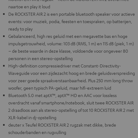
naartoe en play it loud
De ROCKSTER AIR 2 is een portable bluetooth speaker voor actieve
events: voor muziek, podia, feesten en toespraken, op batterijen,
ready to play
Gebalanceerd, high res geluid met een megavette bas en hoge
impulsgetrouwheid, volume: 103 dB (RMS, 1 m) en 115 dB (piek, 1 m)
– de beste waarde in deze klasse, voldoende voor ongeveer 80
personen in een stereo-opstelling
High-definition compressiedriver met Constant-Directivity-
Waveguide voor een zijdezacht hoog en brede geluidsverspreiding
voor zeer goede spraakverstaanbaarheid. Plus 250 mm long throw
woofer, geen typisch PA-geluid, maar hifi-extreem luid
Bluetooth 5.0 met aptX™, aptX™ HD en AAC voor lossless
overdracht vanaf smartphone/notebook, sluit twee ROCKSTER AIR
2 draadloos aan als stereo-opstelling of tot 10 ROCKSTER AIR 2 met
XLR-kabel in dj-opstelling
deuter x Teufel ROCKSTER AIR 2 rugzak met dikke, brede
schouderbanden en rugvulling