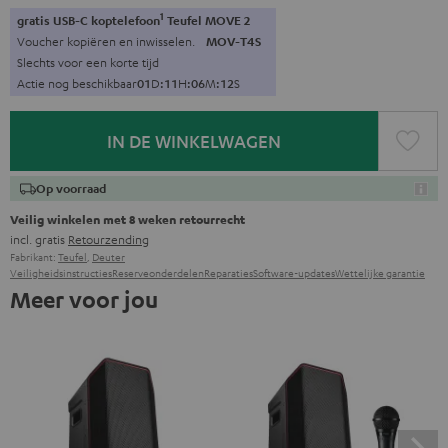
1
gratis USB-C koptelefoon
Teufel MOVE 2
Voucher kopiëren en inwisselen.
MOV-T4S
Slechts voor een korte tijd
Actie nog beschikbaar
0
1
D
:
1
1
H
:
0
6
M
:
1
1
S
IN DE WINKELWAGEN
Op voorraad
Veilig winkelen met 8 weken retourrecht
incl. gratis
Retourzending
Fabrikant:
Teufel
,
Deuter
Veiligheidsinstructies
Reserveonderdelen
Reparaties
Software-updates
Wettelijke garantie
Meer voor jou