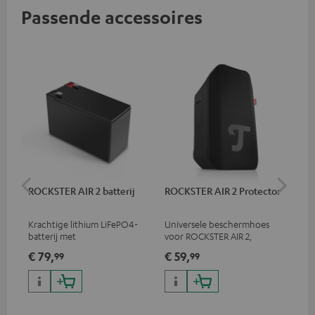
Passende accessoires
ROCKSTER AIR 2 batterij
ROCKSTER AIR 2 Protector
St
C7
Krachtige lithium LiFePO4-
Universele beschermhoes
Ver
batterij met
voor ROCKSTER AIR 2,
ste
diepontladingsbeveiliging
bediening van de speaker
€ 79,
€ 59,
€ 
99
99
voor de ROCKSTER AIR 2
ook mogelijk met Protector