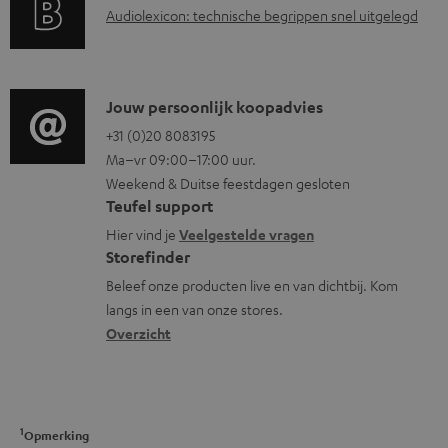
A
Audiolexicon: technische begrippen snel uitgelegd
n
n
u
t
f
d
i
o
i
C
Jouw persoonlijk koopadvies
e
r
o
o
+31 (0)20 8083195
i
m
Ma–vr 09:00–17:00 uur.
g
n
n
a
Weekend & Duitse feestdagen gesloten
l
t
f
t
Teufel support
o
a
o
i
Hier vind je
Veelgestelde vragen
s
c
Storefinder
r
e
s
t
Beleef onze producten live en van dichtbij. Kom
m
langs in een van onze stores.
a
i
a
Overzicht
r
n
t
y
f
i
o
e
1
r
Opmerking