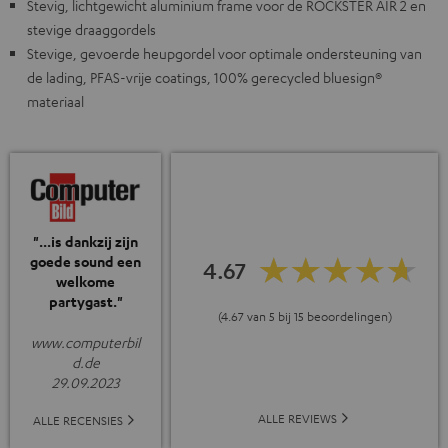
Stevig, lichtgewicht aluminium frame voor de ROCKSTER AIR 2 en
stevige draaggordels
Stevige, gevoerde heupgordel voor optimale ondersteuning van
de lading, PFAS-vrije coatings, 100% gerecycled bluesign®
materiaal
"...is dankzij zijn
goede sound een
4.67
welkome
partygast."
(4.67 van 5 bij 15 beoordelingen)
www.computerbil
d.de
29.09.2023
ALLE REVIEWS
ALLE RECENSIES