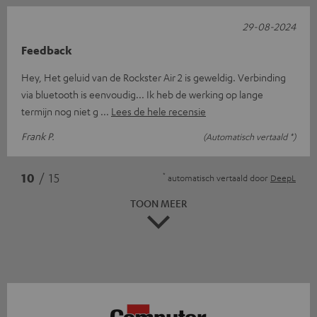
29-08-2024
Feedback
Hey, Het geluid van de Rockster Air 2 is geweldig. Verbinding
via bluetooth is eenvoudig... Ik heb de werking op lange
termijn nog niet g
Lees de hele recensie
Frank P.
(Automatisch vertaald *)
*
10
/ 15
automatisch vertaald door
DeepL
TOON MEER