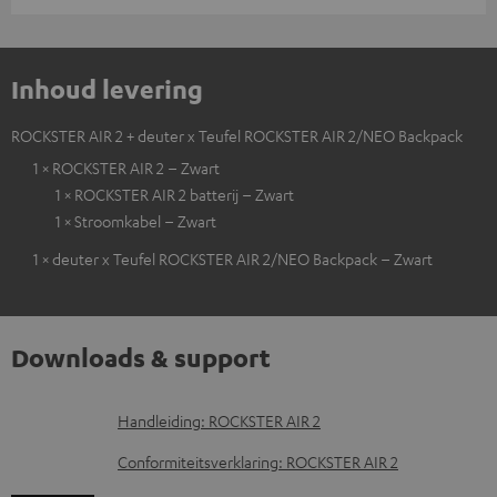
Inhoud levering
ROCKSTER AIR 2 + deuter x Teufel ROCKSTER AIR 2/NEO Backpack
1 × ROCKSTER AIR 2 – Zwart
1 × ROCKSTER AIR 2 batterij – Zwart
1 × Stroomkabel – Zwart
1 × deuter x Teufel ROCKSTER AIR 2/NEO Backpack – Zwart
Downloads & support
D
Handleiding: ROCKSTER AIR 2
o
Conformiteitsverklaring: ROCKSTER AIR 2
w