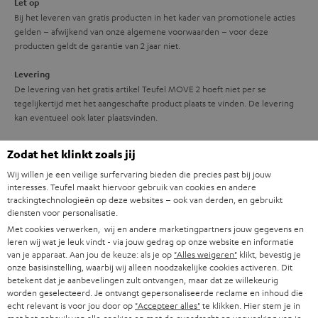
Let op
Bij het leveren van gratis producten in het kader van promotionele acties
gelden – afwijkend van onze algemene voorwaarden – voor deze
producten geldt de garantie van 2 jaar niet.
Levering
De levering van het gratis artikel Teufel MOVE 2 hoeft niet per se
tegelijkertijd met het aangeschafte product plaats te vinden. De levering
kan eventueel ook later plaatsvinden.
Zodat het klinkt zoals jij
Wij willen je een veilige surfervaring bieden die precies past bij jouw
interesses. Teufel maakt hiervoor gebruik van cookies en andere
trackingtechnologieën op deze websites – ook van derden, en gebruikt
8 weken bedenktijd
diensten voor personalisatie.
Met cookies verwerken, wij en andere marketingpartners jouw gegevens en
Gratis retourneren
leren wij wat je leuk vindt - via jouw gedrag op onze website en informatie
van je apparaat. Aan jou de keuze: als je op
"Alles weigeren"
klikt, bevestig je
onze basisinstelling, waarbij wij alleen noodzakelijke cookies activeren. Dit
Inhouse klantenservice
betekent dat je aanbevelingen zult ontvangen, maar dat ze willekeurig
worden geselecteerd. Je ontvangt gepersonaliseerde reclame en inhoud die
echt relevant is voor jou door op
"Accepteer alles"
te klikken. Hier stem je in
Audio-expertise sinds 1979