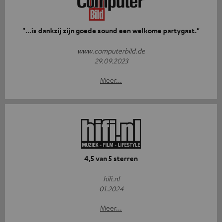
"...is dankzij zijn goede sound een welkome partygast."
www.computerbild.de
29.09.2023
Meer...
4,5 van 5 sterren
hifi.nl
01.2024
Meer...