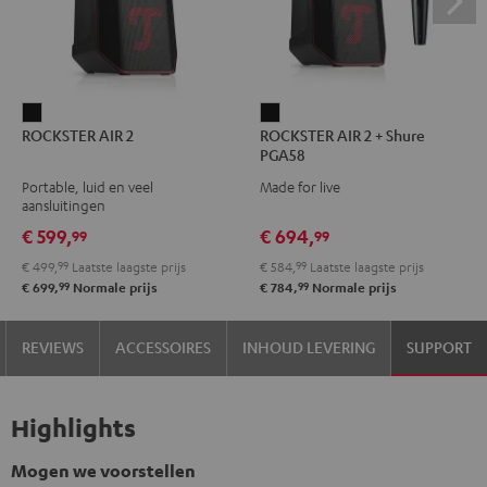
ROCKSTER
ROCKSTER
ROCKSTER AIR 2
ROCKSTER AIR 2 + Shure
AIR
AIR
PGA58
2
2
Portable, luid en veel
Made for live
Zwart
+
aansluitingen
Shure
€ 599,
€ 694,
99
99
PGA58
€ 499,
99
Laatste laagste prijs
€ 584,
99
Laatste laagste prijs
Zwart
99
99
€ 699,
Normale prijs
€ 784,
Normale prijs
REVIEWS
ACCESSOIRES
INHOUD LEVERING
SUPPORT
Highlights
Mogen we voorstellen