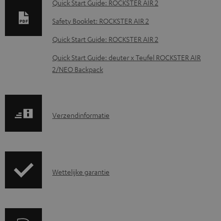
Quick Start Guide: ROCKSTER AIR 2
n
Safety Booklet: ROCKSTER AIR 2
l
o
Quick Start Guide: ROCKSTER AIR 2
a
Quick Start Guide: deuter x Teufel ROCKSTER AIR
d
2/NEO Backpack
d
o
c
V
Verzendinformatie
u
e
m
r
e
z
G
n
Wettelijke garantie
e
a
t
n
r
e
d
a
n
i