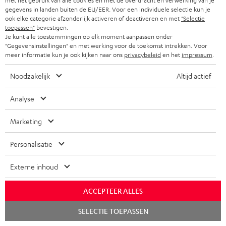
met het gebruik van alle cookies en met de overdracht en verwerking van je
gegevens in landen buiten de EU/EER. Voor een individuele selectie kun je
ook elke categorie afzonderlijk activeren of deactiveren en met
"Selectie
toepassen"
bevestigen.
Je kunt alle toestemmingen op elk moment aanpassen onder
"Gegevensinstellingen" en met werking voor de toekomst intrekken. Voor
meer informatie kun je ook kijken naar ons
privacybeleid
en het
impressum
.
Noodzakelijk
Altijd actief
Analyse
Marketing
Personalisatie
Externe inhoud
Teufel blog
Audiotechnologieën, hifi-trends, tips & tricks
ACCEPTEER ALLES
Chat
SELECTIE TOEPASSEN
starten
Teufel Support