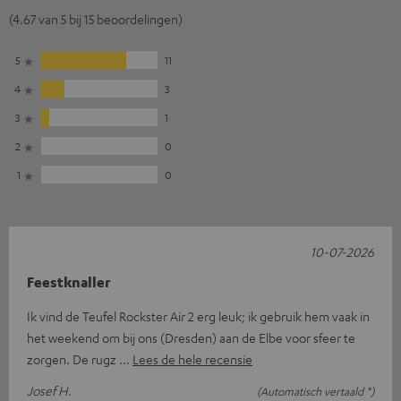
(4.67 van 5 bij 15 beoordelingen)
5
11
4
3
3
1
2
0
1
0
10-07-2026
Feestknaller
Ik vind de Teufel Rockster Air 2 erg leuk; ik gebruik hem vaak in
het weekend om bij ons (Dresden) aan de Elbe voor sfeer te
zorgen. De rugz
Lees de hele recensie
Josef H.
(Automatisch vertaald *)