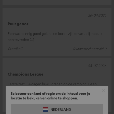
26-07-2026
Puur genot
Een waanzinnig goed geluid, de buren zijn er vast blij mee. Ik
ben tevreden 🤗
Claudio C.
(Automatisch vertaald *)
08-07-2026
Champions League
Eerste test – 4 dagen bij 40 graden op de camping. Geen
problemen gehad met de hitte. Ondanks het behoorlijke
Selecteer een land of regio om de inhoud voor je
volume. Ook de batterijduur is
Lees de hele recensie
locatie te bekijken en online te shoppen.
Nico F.
(Automatisch vertaald *)
NEDERLAND