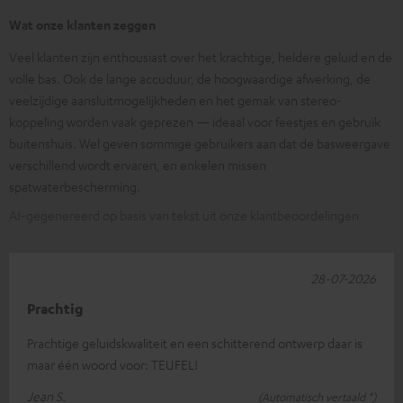
Wat onze klanten zeggen
Veel klanten zijn enthousiast over het krachtige, heldere geluid en de
volle bas. Ook de lange accuduur, de hoogwaardige afwerking, de
veelzijdige aansluitmogelijkheden en het gemak van stereo-
koppeling worden vaak geprezen — ideaal voor feestjes en gebruik
buitenshuis. Wel geven sommige gebruikers aan dat de basweergave
verschillend wordt ervaren, en enkelen missen
spatwaterbescherming.
AI-gegenereerd op basis van tekst uit onze klantbeoordelingen
28-07-2026
Prachtig
Prachtige geluidskwaliteit en een schitterend ontwerp daar is
maar één woord voor: TEUFEL!
Jean S.
(Automatisch vertaald *)