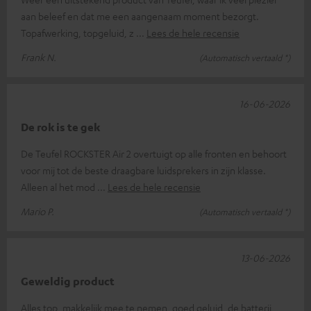
aan beleef en dat me een aangenaam moment bezorgt.
Topafwerking, topgeluid, z
Lees de hele recensie
Frank N.
(Automatisch vertaald *)
16-06-2026
De rok is te gek
De Teufel ROCKSTER Air 2 overtuigt op alle fronten en behoort
voor mij tot de beste draagbare luidsprekers in zijn klasse.
Alleen al het mod
Lees de hele recensie
Mario P.
(Automatisch vertaald *)
13-06-2026
Geweldig product
Alles top, makkelijk mee te nemen, goed geluid, de batterij