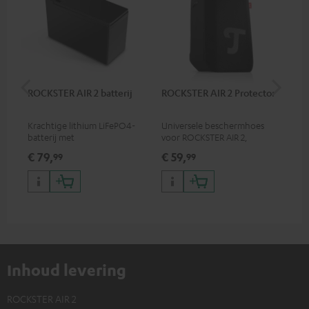
ROCKSTER AIR 2 batterij
ROCKSTER AIR 2 Protector
St
C7
Krachtige lithium LiFePO4-
Universele beschermhoes
Ver
batterij met
voor ROCKSTER AIR 2,
ste
diepontladingsbeveiliging
bediening van de speaker
€ 79,
€ 59,
€ 
99
99
voor de ROCKSTER AIR 2
ook mogelijk met Protector
Inhoud levering
ROCKSTER AIR 2