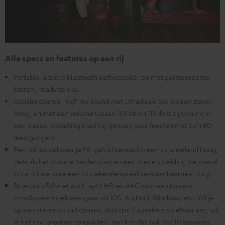
Alle specs en features op een rij
Portable, actieve bluetooth partyspeaker op met geïntegreerde
batterij, ready to play
Gebalanceerde, high res sound met ultradiepe bas en een zuiver
hoog, en met een volume tussen 103 db en 115 db is zijn sound in
een stereo-opstelling krachtig genoeg voor feesten met zo’n 80
feestgangers
Een hifi-sound waar je PA-geluid verwacht: een sprankelend hoog,
zelfs als het volume harder staat en een brede spreiding die overal
in de ruimte voor een uitstekende spraakverstaanbaarheid zorgt
Bluetooth 5.0 met aptX, aptX HD en AAC voor een lossless
draadloze muziekweergave via iOS, Android, Windows, etc. Wil je
op een stereo sound dansen, sluit dan 2 speakers op elkaar aan, wil
je het nog grootser aanpakken, dan kan dat ook: tot 10 speakers