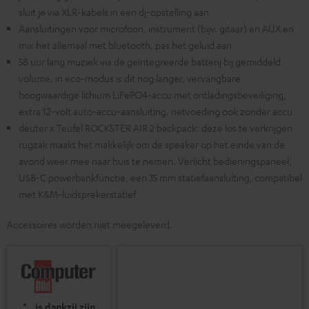
sluit je via XLR-kabels in een dj-opstelling aan
Aansluitingen voor microfoon, instrument (bijv. gitaar) en AUX en
mix het allemaal met bluetooth, pas het geluid aan
58 uur lang muziek via de geïntegreerde batterij bij gemiddeld
volume, in eco-modus is dit nog langer, vervangbare
hoogwaardige lithium LiFePO4-accu met ontladingsbeveiliging,
extra 12-volt auto-accu-aansluiting, netvoeding ook zonder accu
deuter x Teufel ROCKSTER AIR 2 backpack: deze los te verkrijgen
rugzak maakt het makkelijk om de speaker op het einde van de
avond weer mee naar huis te nemen. Verlicht bedieningspaneel,
USB-C powerbankfunctie, een 35 mm statiefaansluiting, compatibel
met K&M-luidsprekerstatief
Accessoires worden niet meegeleverd.
"...is dankzij zijn