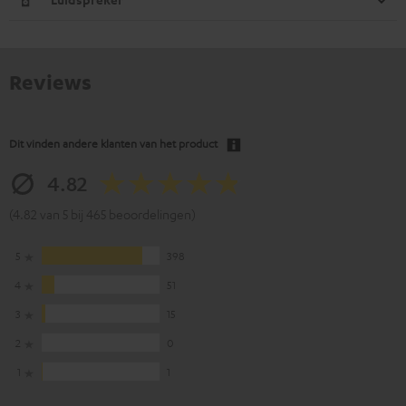
Reviews
Dit vinden andere klanten van het product
4.82
(4.82 van 5 bij 465 beoordelingen)
5
398
4
51
3
15
2
0
1
1