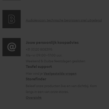
e
n
r
n
d
a
t
i
A
Audiolexicon: technische begrippen snel uitgelegd
n
e
n
u
t
n
f
d
i
o
i
C
Jouw persoonlijk koopadvies
e
r
o
o
+31 (0)20 8083195
i
m
Ma–vr 09:00–17:00 uur.
g
n
n
a
Weekend & Duitse feestdagen gesloten
l
t
f
t
Teufel support
o
a
o
i
Hier vind je
Veelgestelde vragen
s
c
Storefinder
r
e
s
t
Beleef onze producten live en van dichtbij. Kom
m
langs in een van onze stores.
a
i
a
Overzicht
r
n
t
y
f