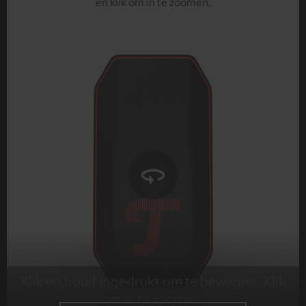
en klik om in te zoomen.
Klik en houd ingedrukt om te bewegen. Klik
om in te zoomen.
Tap to zoom