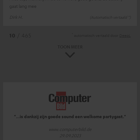
gaat lang mee
Dirk H.
(Automatisch vertaald *)
*
10
/ 465
automatisch vertaald door
DeepL
TOON MEER
"...is dankzij zijn goede sound een welkome partygast."
www.computerbild.de
29.09.2023