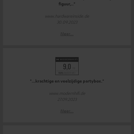
figuur,.."
www.hardwareinside.de
30.09.2023
Meer...
"...krachtige en veelzijdige partybox."
www.modernhifi.de
27.09.2023
Meer...