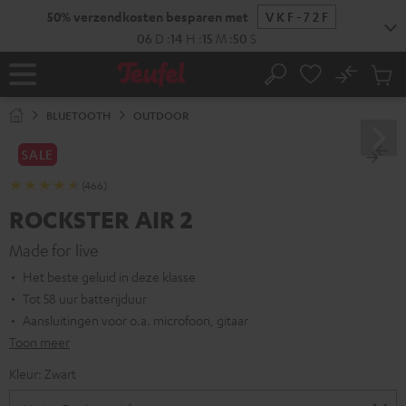
GA
50% verzendkosten besparen met
VKF-72F
NAAR
NHOUD
06
D
:
14
H
:
15
M
:
49
S
No
Ops
Home
Zoeken
Produ
winke
BLUETOOTH
OUTDOOR
SALE
(466)
ROCKSTER AIR 2
Made for live
Het beste geluid in deze klasse
Tot 58 uur batterijduur
Aansluitingen voor o.a. microfoon, gitaar
Toon meer
Kleur:
Zwart