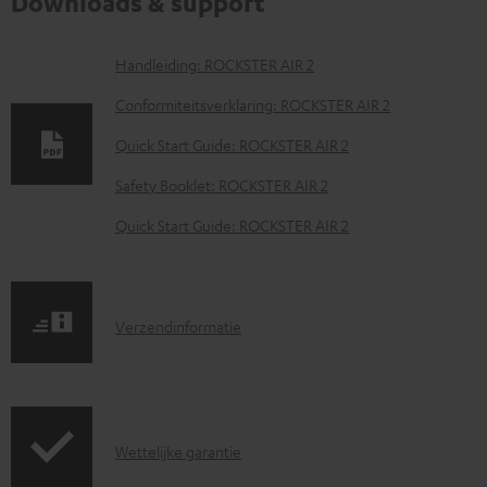
Downloads & support
D
Handleiding: ROCKSTER AIR 2
o
Conformiteitsverklaring: ROCKSTER AIR 2
w
Quick Start Guide: ROCKSTER AIR 2
n
Safety Booklet: ROCKSTER AIR 2
l
o
Quick Start Guide: ROCKSTER AIR 2
a
d
d
V
Verzendinformatie
o
e
c
r
u
z
G
Wettelijke garantie
m
e
a