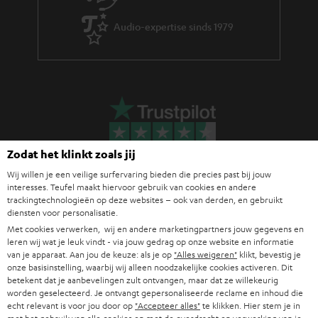
Audio-expertise sinds 1979
Zodat het klinkt zoals jij
Wij willen je een veilige surfervaring bieden die precies past bij jouw
interesses. Teufel maakt hiervoor gebruik van cookies en andere
trackingtechnologieën op deze websites – ook van derden, en gebruikt
diensten voor personalisatie.
Met cookies verwerken, wij en andere marketingpartners jouw gegevens en
leren wij wat je leuk vindt - via jouw gedrag op onze website en informatie
van je apparaat. Aan jou de keuze: als je op
"Alles weigeren"
klikt, bevestig je
onze basisinstelling, waarbij wij alleen noodzakelijke cookies activeren. Dit
betekent dat je aanbevelingen zult ontvangen, maar dat ze willekeurig
Teufel blog
worden geselecteerd. Je ontvangt gepersonaliseerde reclame en inhoud die
Audiotechnologieën, hifi-trends, tips & tricks
echt relevant is voor jou door op
"Accepteer alles"
te klikken. Hier stem je in