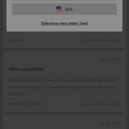
24-06-2026
USA
Ik ben heel tevreden
Selecteer een ander land
Alleen een beetje te zacht
Bernd A.
(Automatisch vertaald *)
24-06-2026
Alles gaat prima
Een topapparaat van zeer overtuigende kwaliteit! Top service!
Eersteklas geluid! Prijs-kwaliteitverhouding helemaal in orde!
Bedankt!
Marina & Christian R.
(Automatisch vertaald *)
24-06-2026