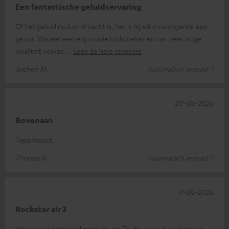
Een fantastische geluidservaring
Of het geluid nu luid of zacht is, het is bij elk musickgenre een
genot. Visueel een erg mooie luidspreker en van zeer hoge
kwaliteit vervaa
Lees de hele recensie
Jochen M.
(Automatisch vertaald *)
20-06-2026
Bovenaan
Topproduct
Thomas K.
(Automatisch vertaald *)
17-06-2026
Rockster air 2
Weer een uitstekend product van Teufel, waar ik veel plezier