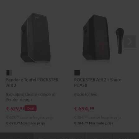
Fender
ROCKSTER
Fender x Teufel ROCKSTER
ROCKSTER AIR 2 + Shure
x
AIR
AIR 2
PGA58
Teufel
2
Exclusieve special edition in
Made for live
ROCKSTER
+
Fender design
AIR
Shure
€ 529,
€ 694,
99
99
Deal
2
PGA58
€ 629,
99
Laatste laagste prijs
€ 584,
99
Laatste laagste prijs
Black
Zwart
99
99
€ 699,
Normale prijs
€ 784,
Normale prijs
&
Steel