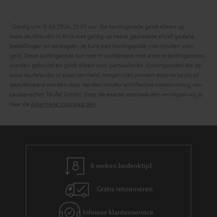
i
o
e
1
r
Geldig t/m 15.08.2026, 23:59 uur. De kortingscode geldt alleen op
www.teufelaudio.nl en is niet geldig op reeds geplaatste en/of gedane
m
bestellingen en aankopen. Je kunt een kortingscode niet inruilen voor
a
geld. Deze kortingscode kan niet in combinatie met andere kortingscodes
worden gebruikt en geldt alleen voor particulieren. Kortingscodes die op
t
www.teufelaudio.nl staan vermeld, mogen niet worden doorverkocht of
i
gepubliceerd worden door derden zonder schriftelijke toestemming van
Lautsprecher Teufel GmbH. Voor de exacte voorwaarden verwijzen wij je
e
naar de
Algemene Voorwaarden
.
8 weken bedenktijd
Gratis retourneren
Inhouse klantenservice