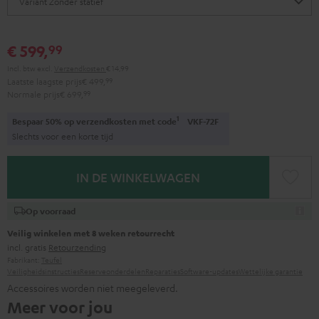
€ 599,
99
Incl. btw
excl.
Verzendkosten
€ 14,99
Laatste laagste prijs
€ 499,
99
Normale prijs
€ 699,
99
1
Bespaar 50% op verzendkosten met code
VKF-72F
Slechts voor een korte tijd
IN DE WINKELWAGEN
Op voorraad
Veilig winkelen met 8 weken retourrecht
incl. gratis
Retourzending
Fabrikant:
Teufel
Veiligheidsinstructies
Reserveonderdelen
Reparaties
Software-updates
Wettelijke garantie
Accessoires worden niet meegeleverd.
Meer voor jou