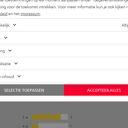
ing voor de toekomst intrekken. Voor meer informatie kun je ook kijken 
eleid
en het
impressum
.
kelijk
Alti
e
ing
lisatie
e inhoud
SELECTIE TOEPASSEN
ACCEPTEER ALLES
5
4
4
1