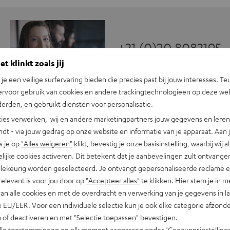
+31 (0)20 8083195
t klinkt zoals jij
n je een veilige surfervaring bieden die precies past bij jouw interesses. Te
ervoor gebruik van cookies en andere trackingtechnologieën op deze web
erden, en gebruikt diensten voor personalisatie.
ies verwerken, wij en andere marketingpartners jouw gegevens en leren 
indt - via jouw gedrag op onze website en informatie van je apparaat. Aan 
s je op
"Alles weigeren"
klikt, bevestig je onze basisinstelling, waarbij wij a
lijke cookies activeren. Dit betekent dat je aanbevelingen zult ontvange
UE TWS 2 eartips (XS, S, M, L, XL)
illekeurig worden geselecteerd. Je ontvangt gepersonaliseerde reclame 
relevant is voor jou door op
"Accepteer alles"
te klikken. Hier stem je in m
van alle cookies en met de overdracht en verwerking van je gegevens in 
 EU/EER. Voor een individuele selectie kun je ook elke categorie afzonder
n of deactiveren en met
"Selectie toepassen"
bevestigen.
alle toestemmingen op elk moment aanpassen onder "Gegevensinstelling