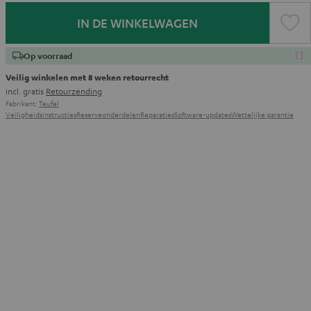
IN DE WINKELWAGEN
Op voorraad
Veilig winkelen met 8 weken retourrecht
incl. gratis
Retourzending
Fabrikant:
Teufel
Veiligheidsinstructies
Reserveonderdelen
Reparaties
Software-updates
Wettelijke garantie