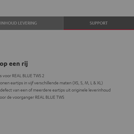
INHOUD LEVERING
SUPPORT
op een rij
ps voor REAL BLUE TWS 2
conen eartips in vijf verschillende maten (XS, S, M, L & XL)
f defect van een of meerdere eartips uit originele leverinhoud
t voor de voorganger REAL BLUE TWS