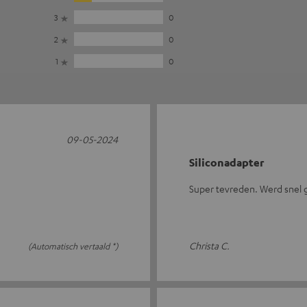
3
0
2
0
1
0
09-05-2024
Siliconadapter
Super tevreden. Werd snel 
Christa C.
(Automatisch vertaald *)