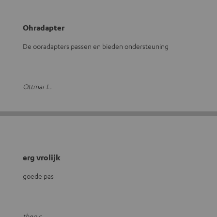
Ohradapter
De ooradapters passen en bieden ondersteuning
Ottmar L.
erg vrolijk
goede pas
theo c.