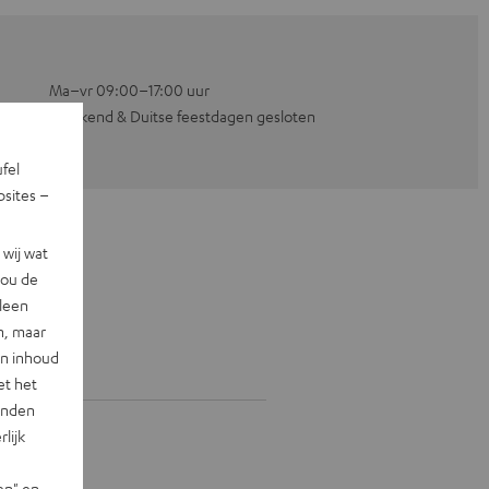
Ma–vr 09:00–17:00 uur
Weekend & Duitse feestdagen gesloten
ufel
sites –
wij wat
jou de
lleen
n, maar
en inhoud
et het
landen
lijk
en" en