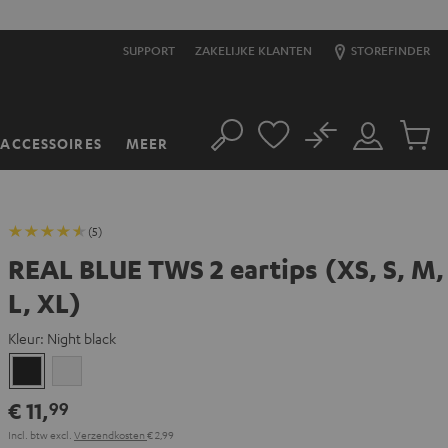
SUPPORT
ZAKELIJKE KLANTEN
STOREFINDER
No
ACCESSOIRES
MEER
Zoeken
Mijn
Produc
account
winkel
(5)
REAL BLUE TWS 2 eartips (XS, S, M,
L, XL)
Kleur:
Night black
Night
Pure
black
White
€ 11,
99
Incl. btw
excl.
Verzendkosten
€ 2,99