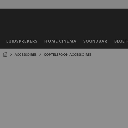
GA
NAAR
NHOUD
LUIDSPREKERS
HOME CINEMA
SOUNDBAR
BLUE
Home
ACCESSOIRES
KOPTELEFOON ACCESSOIRES