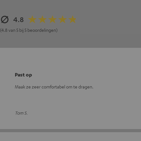
4.8
(4.8 van 5 bij 5 beoordelingen)
Past op
Maak ze zeer comfortabel om te dragen.
Tom S.