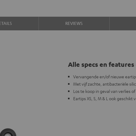
TAILS
REVIEWS
Alle specs en features 
Vervangende en/of nieuwe earti
Met vijf zachte, antibacteriële sili
Los te koop in geval van verlies o
Eartips XS, S, M & L ook geschik