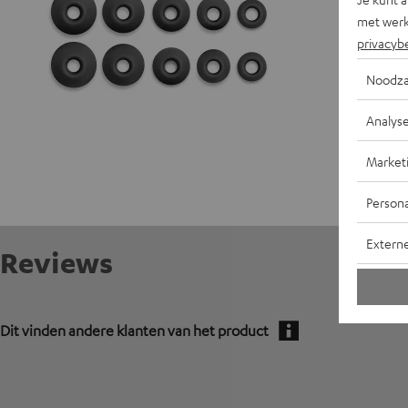
met werk
privacyb
Noodza
Analys
Market
Persona
Extern
Reviews
Dit vinden andere klanten van het product