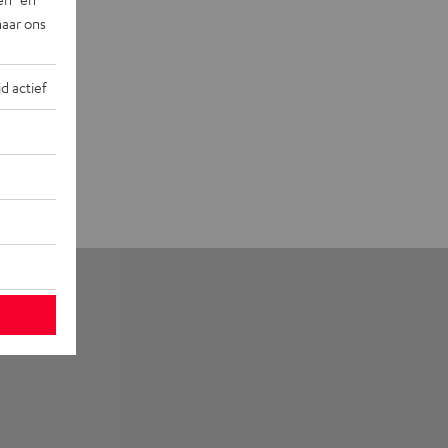
naar ons
jd actief