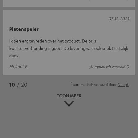
07-12-2023
Platenspeler
Ik ben erg tevreden over het product. De prijs-
kwaliteitverhouding is goed. De levering was ook snel. Hartelijk
dank.
Helmut F.
(Automatisch vertaald *)
*
10
/ 20
automatisch vertaald door
DeepL
TOON MEER