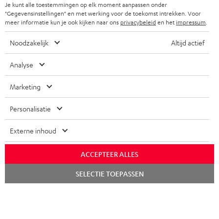
Je kunt alle toestemmingen op elk moment aanpassen onder
FRANKRIJK
"Gegevensinstellingen" en met werking voor de toekomst intrekken. Voor
SPEAKERS
TEUFEL VOORDELEN
meer informatie kun je ook kijken naar ons
privacybeleid
en het
impressum
.
POLEN
ULTIMA
TEUFEL STORY
Noodzakelijk
Altijd actief
IN-EAR
SPANJE
MANAGEMENT
Analyse
'Kennelijke' (typ)fouten voorbehouden. De op de foto's afgebeelde
FANSHOP
DUURZAAMHEID
Marketing
accessoires zijn niet bij de levering inbegrepen. Eventuele
ITALIË
verwijderingskosten voor batterijen zijn bij de prijs inbegrepen.
NIEUWKOMERS
NORMEN EN WAARDES
Personalisatie
USA
©2026 Lautsprecher Teufel GmbH - All rights reserved.
STUDENTENKORTING
Externe inhoud
Disclaimer
Algemene voorwaarden
Privacybeleid
ANDERE LANDEN
KADOBON
Instellingen privacybeleid
EU Data Act
hier de overeenkomst herroepen
ACCEPTEER ALLES
TOEGANKELIJKHEID
Chat
SELECTIE TOEPASSEN
starten