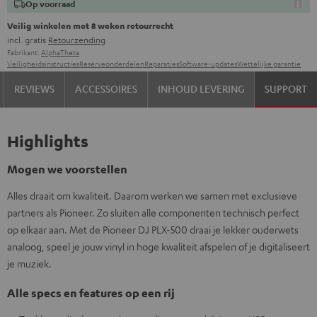
Op voorraad
Veilig winkelen met 8 weken retourrecht
incl. gratis
Retourzending
Fabrikant:
AlphaTheta
Veiligheidsinstructies
Reserveonderdelen
Reparaties
Software-updates
Wettelijke garantie
REVIEWS
ACCESSOIRES
INHOUD LEVERING
SUPPORT
Highlights
Mogen we voorstellen
Alles draait om kwaliteit. Daarom werken we samen met exclusieve
partners als Pioneer. Zo sluiten alle componenten technisch perfect
op elkaar aan. Met de Pioneer DJ PLX-500 draai je lekker ouderwets
analoog, speel je jouw vinyl in hoge kwaliteit afspelen of je digitaliseert
je muziek.
Alle specs en features op een rij