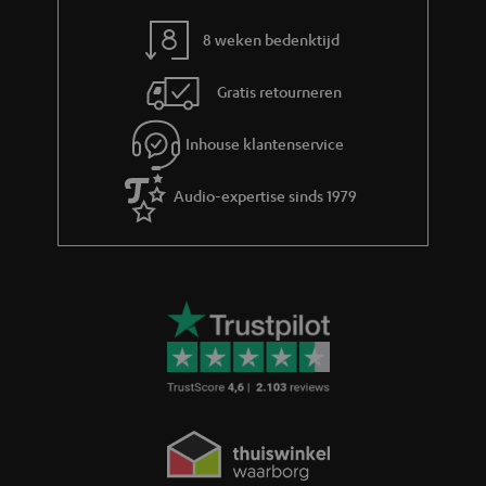
r
m
8 weken bedenktijd
a
Gratis retourneren
t
i
Inhouse klantenservice
e
Audio-expertise sinds 1979