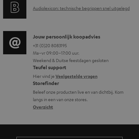
a
i
u
A
Audiolexicon: technische begrippen snel uitgelegd
n
n
m
u
t
f
e
d
i
o
n
i
C
Jouw persoonlijk koopadvies
e
r
t
o
o
+31 (0)20 8083195
i
m
e
Ma–vr 09:00–17:00 uur.
g
n
n
a
n
Weekend & Duitse feestdagen gesloten
l
t
f
t
Teufel support
o
a
o
i
Hier vind je
Veelgestelde vragen
s
c
Storefinder
r
e
s
t
Beleef onze producten live en van dichtbij. Kom
m
langs in een van onze stores.
a
i
a
Overzicht
r
n
t
y
f
i
o
e