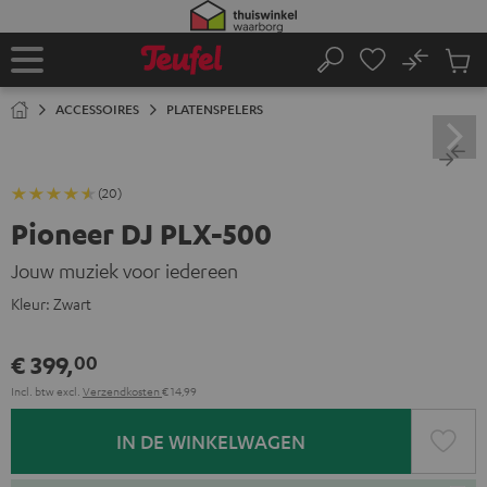
GA
NAAR
NHOUD
No
Ops
Home
Zoeken
Produ
winke
ACCESSOIRES
PLATENSPELERS
(20)
Pioneer DJ PLX-500
Jouw muziek voor iedereen
Kleur:
Zwart
€ 399,
00
Incl. btw
excl.
Verzendkosten
€ 14,99
IN DE WINKELWAGEN