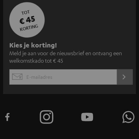
TOT
€ 45
KORTING
A
Kies je korting!
Meld je aan voor de nieuwsbrief en ontvang een
a
welkomstkado tot € 45
n
m
AANM
EMAIL
e
WIDGET
l
d
e
n
v
o