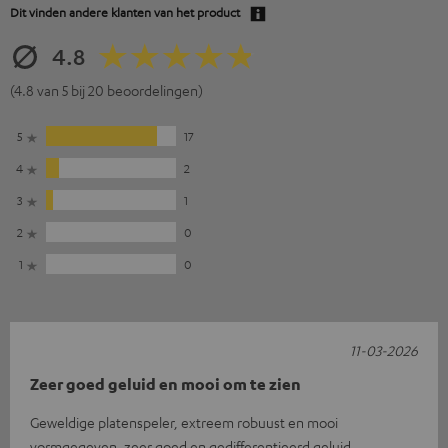
Dit vinden andere klanten van het product
4.8
(4.8 van 5 bij 20 beoordelingen)
5
17
4
2
3
1
2
0
1
0
11-03-2026
Zeer goed geluid en mooi om te zien
Geweldige platenspeler, extreem robuust en mooi
vormgegeven, zeer goed en gedifferentieerd geluid,