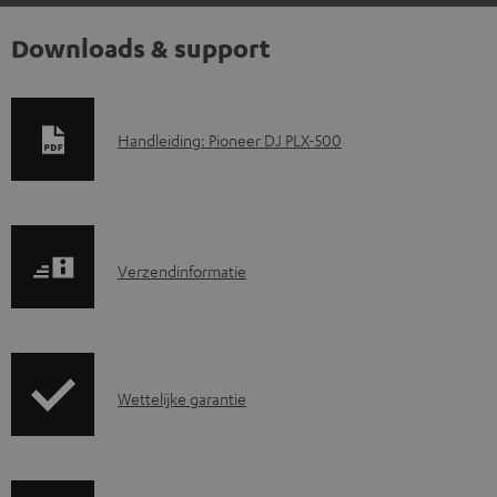
Downloads & support
D
Handleiding: Pioneer DJ PLX-500
o
w
n
V
l
Verzendinformatie
e
o
r
a
z
d
G
Wettelijke garantie
e
d
a
n
o
r
d
c