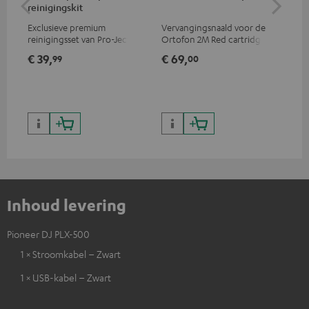
reinigingskit
el
Exclusieve premium
Vervangingsnaald voor de
Mo
reinigingsset van Pro-Ject
Ortofon 2M Red cartridge
car
voor vinylplaten en
voo
€ 39,
€ 69,
€ 
99
00
platenspelers, alleen
kla
verkrijgbaar in de Teufel
webshop
Inhoud levering
Pioneer DJ PLX-500
1 × Stroomkabel – Zwart
1 × USB-kabel – Zwart