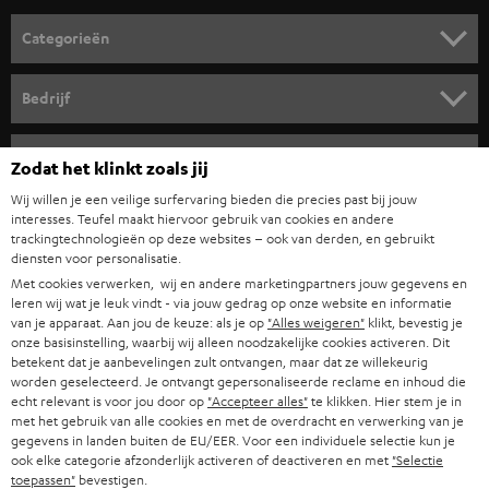
o
Categorieën
r
HOME CINEMA SPEAKERS
n
Bedrijf
i
COMPLETE SYSTEMEN
SUPPORT
e
Teufel online shops
Zodat het klinkt zoals jij
SOUNDBARS
u
CARRIÈRE
Wij willen je een veilige surfervaring bieden die precies past bij jouw
DUITSLAND
interesses. Teufel maakt hiervoor gebruik van cookies en andere
w
HIFI-SPEAKERS
trackingtechnologieën op deze websites – ook van derden, en gebruikt
PERS & MARKETING
s
diensten voor personalisatie.
OOSTENRIJK
SMART HOME
Met cookies verwerken, wij en andere marketingpartners jouw gegevens en
b
B2B
leren wij wat je leuk vindt - via jouw gedrag op onze website en informatie
r
van je apparaat. Aan jou de keuze: als je op
"Alles weigeren"
klikt, bevestig je
ZWITSERLAND
BLUETOOTH
PARTNERPROGRAMMA
onze basisinstelling, waarbij wij alleen noodzakelijke cookies activeren. Dit
i
betekent dat je aanbevelingen zult ontvangen, maar dat ze willekeurig
KOPTELEFOONS
worden geselecteerd. Je ontvangt gepersonaliseerde reclame en inhoud die
e
NEDERLAND
BLOG
echt relevant is voor jou door op
"Accepteer alles"
te klikken. Hier stem je in
f
met het gebruik van alle cookies en met de overdracht en verwerking van je
BLUETOOTH KOPTELEFOONS
NEWSLETTER
gegevens in landen buiten de EU/EER. Voor een individuele selectie kun je
BELGIË
ook elke categorie afzonderlijk activeren of deactiveren en met
"Selectie
COMPLETE SETS
toepassen"
bevestigen.
STORES