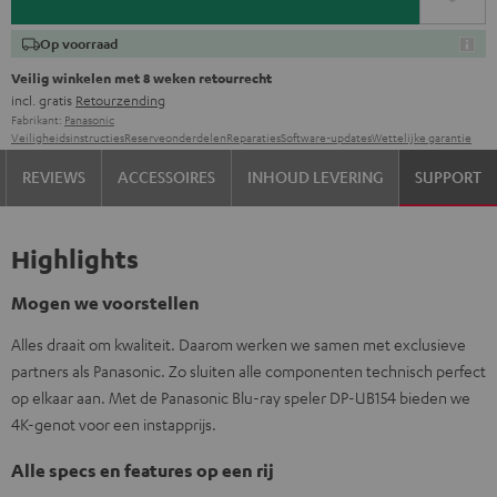
Op voorraad
Veilig winkelen met 8 weken retourrecht
incl. gratis
Retourzending
Fabrikant:
Panasonic
Veiligheidsinstructies
Reserveonderdelen
Reparaties
Software-updates
Wettelijke garantie
REVIEWS
ACCESSOIRES
INHOUD LEVERING
SUPPORT
Highlights
Mogen we voorstellen
Alles draait om kwaliteit. Daarom werken we samen met exclusieve
partners als Panasonic. Zo sluiten alle componenten technisch perfect
op elkaar aan. Met de Panasonic Blu-ray speler DP-UB154 bieden we
4K-genot voor een instapprijs.
Alle specs en features op een rij