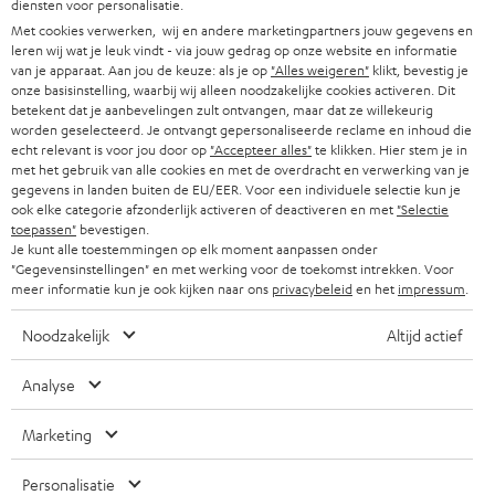
s
diensten voor personalisatie.
OOSTENRIJK
SMART HOME
Met cookies verwerken, wij en andere marketingpartners jouw gegevens en
b
B2B
leren wij wat je leuk vindt - via jouw gedrag op onze website en informatie
r
van je apparaat. Aan jou de keuze: als je op
"Alles weigeren"
klikt, bevestig je
ZWITSERLAND
BLUETOOTH
PARTNERPROGRAMMA
onze basisinstelling, waarbij wij alleen noodzakelijke cookies activeren. Dit
i
betekent dat je aanbevelingen zult ontvangen, maar dat ze willekeurig
KOPTELEFOONS
worden geselecteerd. Je ontvangt gepersonaliseerde reclame en inhoud die
e
NEDERLAND
BLOG
echt relevant is voor jou door op
"Accepteer alles"
te klikken. Hier stem je in
f
met het gebruik van alle cookies en met de overdracht en verwerking van je
BLUETOOTH KOPTELEFOONS
NEWSLETTER
gegevens in landen buiten de EU/EER. Voor een individuele selectie kun je
BELGIË
ook elke categorie afzonderlijk activeren of deactiveren en met
"Selectie
COMPLETE SETS
toepassen"
bevestigen.
STORES
Je kunt alle toestemmingen op elk moment aanpassen onder
FRANKRIJK
"Gegevensinstellingen" en met werking voor de toekomst intrekken. Voor
SPEAKERS
TEUFEL VOORDELEN
meer informatie kun je ook kijken naar ons
privacybeleid
en het
impressum
.
POLEN
ULTIMA
TEUFEL STORY
Noodzakelijk
Altijd actief
IN-EAR
SPANJE
MANAGEMENT
Analyse
'Kennelijke' (typ)fouten voorbehouden. De op de foto's afgebeelde
FANSHOP
DUURZAAMHEID
Marketing
accessoires zijn niet bij de levering inbegrepen. Eventuele
ITALIË
verwijderingskosten voor batterijen zijn bij de prijs inbegrepen.
NIEUWKOMERS
NORMEN EN WAARDES
Personalisatie