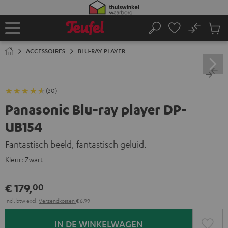
GA
NAAR
NHOUD
No
Ops
Home
Zoeken
Produ
winke
ACCESSOIRES
BLU-RAY PLAYER
(30)
Panasonic Blu-ray player DP-
UB154
Fantastisch beeld, fantastisch geluid.
Kleur:
Zwart
€ 179,
00
Incl. btw
excl.
Verzendkosten
€ 6,99
IN DE WINKELWAGEN