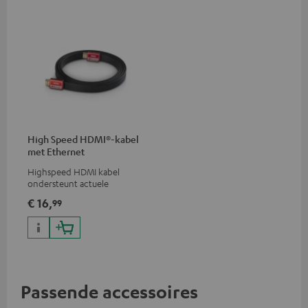
High Speed HDMI®-kabel
met Ethernet
Highspeed HDMI kabel
ondersteunt actuele
standaards zoals 4K 50/60p en
€ 16,
99
4K 3D
Passende accessoires