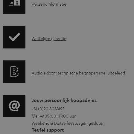
V
l
Verzendinformatie
e
o
r
a
z
d
G
Wettelijke garantie
e
d
a
n
o
r
d
c
a
i
u
A
Audiolexicon: technische begrippen snel uitgelegd
n
n
m
u
t
f
e
d
i
o
n
i
C
Jouw persoonlijk koopadvies
e
r
t
o
o
+31 (0)20 8083195
i
m
e
Ma–vr 09:00–17:00 uur.
g
n
n
a
n
Weekend & Duitse feestdagen gesloten
l
t
f
t
Teufel support