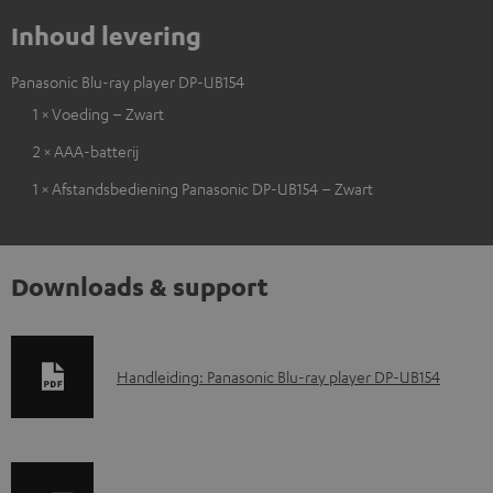
Inhoud levering
Panasonic Blu-ray player DP-UB154
1 × Voeding – Zwart
2 × AAA-batterij
1 × Afstandsbediening Panasonic DP-UB154 – Zwart
Downloads & support
D
Handleiding: Panasonic Blu-ray player DP-UB154
o
w
n