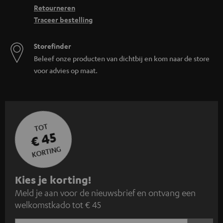
Retourneren
Traceer bestelling
Storefinder
Beleef onze producten van dichtbij en kom naar de store
voor advies op maat.
TOT
€ 45
KORTING
A
Kies je korting!
Meld je aan voor de nieuwsbrief en ontvang een
a
welkomstkado tot € 45
n