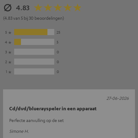
4.83
(4.83 van 5 bij 30 beoordelingen)
5
25
4
5
3
0
2
0
1
0
27-06-2026
Cd/dvd/bluerayspeler in een apparaat
Perfecte aanvulling op de set
Simone H.