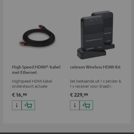
High Speed HDMI®-kabel
celexon Wireless HDMI Kit
met Ethernet
Highspeed HDMI kabel
Set bestaande uit 1 x zender &
ondersteunt actuele
1 x receiver voor draadloze
standaards zoals 4K 50/60p en
HDMI signaaloverdracht
€ 16,
€ 229,
99
99
4K 3D
(audio/video) tot 30 meter
(zichtlijn)