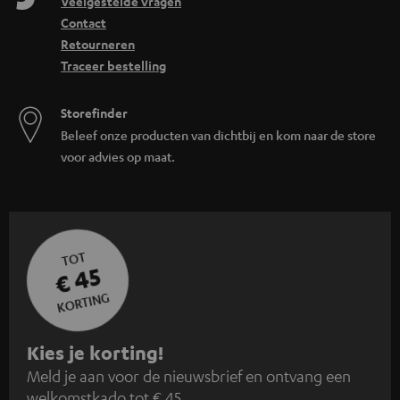
Veelgestelde vragen
Contact
Retourneren
Traceer bestelling
Storefinder
Beleef onze producten van dichtbij en kom naar de store
voor advies op maat.
TOT
€ 45
KORTING
A
Kies je korting!
Meld je aan voor de nieuwsbrief en ontvang een
a
welkomstkado tot € 45