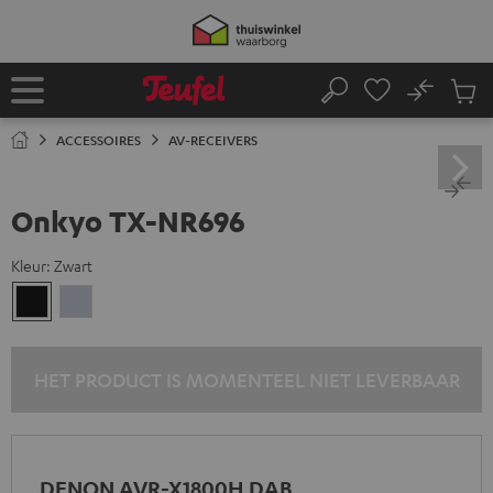
GA
NAAR
NHOUD
No
Ops
Home
Zoeken
Produ
winke
ACCESSOIRES
AV-RECEIVERS
Onkyo TX-NR696
Kleur:
Zwart
Zwart
Silver
HET PRODUCT IS MOMENTEEL NIET LEVERBAAR
DENON AVR-X1800H DAB