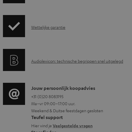
o
w
n
G
l
Wettelijke garantie
a
o
r
a
a
d
A
Audiolexicon: technische begrippen snel uitgelegd
n
d
u
t
o
d
i
c
i
C
Jouw persoonlijk koopadvies
e
u
o
o
+31 (0)20 8083195
i
m
Ma–vr 09:00–17:00 uur.
g
n
n
e
Weekend & Duitse feestdagen gesloten
l
t
f
n
Teufel support
o
a
o
t
Hier vind je
Veelgestelde vragen