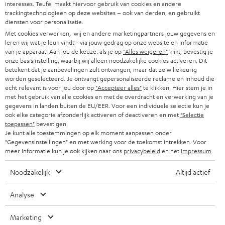
w
interesses. Teufel maakt hiervoor gebruik van cookies en andere
HIFI-SPEAKERS
trackingtechnologieën op deze websites – ook van derden, en gebruikt
PERS & MARKETING
s
diensten voor personalisatie.
OOSTENRIJK
SMART HOME
b
Met cookies verwerken, wij en andere marketingpartners jouw gegevens en
B2B
leren wij wat je leuk vindt - via jouw gedrag op onze website en informatie
r
van je apparaat. Aan jou de keuze: als je op
"Alles weigeren"
klikt, bevestig je
ZWITSERLAND
BLUETOOTH
PARTNERPROGRAMMA
onze basisinstelling, waarbij wij alleen noodzakelijke cookies activeren. Dit
i
betekent dat je aanbevelingen zult ontvangen, maar dat ze willekeurig
KOPTELEFOONS
e
worden geselecteerd. Je ontvangt gepersonaliseerde reclame en inhoud die
NEDERLAND
BLOG
echt relevant is voor jou door op
"Accepteer alles"
te klikken. Hier stem je in
f
BLUETOOTH KOPTELEFOONS
met het gebruik van alle cookies en met de overdracht en verwerking van je
NEWSLETTER
gegevens in landen buiten de EU/EER. Voor een individuele selectie kun je
BELGIË
ook elke categorie afzonderlijk activeren of deactiveren en met
"Selectie
COMPLETE SETS
STORES
toepassen"
bevestigen.
Je kunt alle toestemmingen op elk moment aanpassen onder
FRANKRIJK
SPEAKERS
"Gegevensinstellingen" en met werking voor de toekomst intrekken. Voor
TEUFEL VOORDELEN
meer informatie kun je ook kijken naar ons
privacybeleid
en het
impressum
.
POLEN
ULTIMA
TEUFEL STORY
Noodzakelijk
Altijd actief
IN-EAR
SPANJE
MANAGEMENT
Analyse
'Kennelijke' (typ)fouten voorbehouden. De op de foto's afgebeelde
FANSHOP
DUURZAAMHEID
accessoires zijn niet bij de levering inbegrepen. Eventuele
Marketing
ITALIË