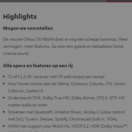
Highlights
Mogen we voorstellen
De nieuwe Onkyo TX NR696 doet er nog een schepje bovenop. Meer
vermogen, meer features. Ga voor een goede en betaalbare home
cinema sound.
Alle specs en features op een rij
7.2 of 5.2.2 AV-receiver met 175 watt output per kanaal
Voor home cinema sets als Ultima, Consono, Columa, LT4, Varion,
Cubycon, System 4
Ondersteunt THX, Dolby True HD, Dolby Atmos, DTS:X, DTS-HD
master audio en meer
Streamen met bluetooth, Amazon Music, Airplay 2 (voice control
met Siri), TuneIn, Deezer, Spotify, Chromecast built in, TIDAL
HDMI met support voor 4K/60 Hz, HDCP 2.2, HDR (Dolby Vision™,