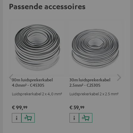
Passende accessoires
30m luidsprekerkabel
30m luidsprekerkabel
Su
4.0mm² - C4530S
2.5mm² - C2530S
C3
Luidsprekerkabel 2 x 4,0 mm²
Luidsprekerkabel 2 x 2.5 mm²
Ho
ver
ci
€ 99,
€ 59,
€ 
99
99