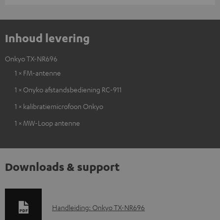
Inhoud levering
Onkyo TX-NR696
1 × FM-antenne
1 × Onyko afstandsbediening RC-911
1 × kalibratiemicrofoon Onkyo
1 × MW-Loop antenne
Downloads & support
D
Handleiding: Onkyo TX-NR696